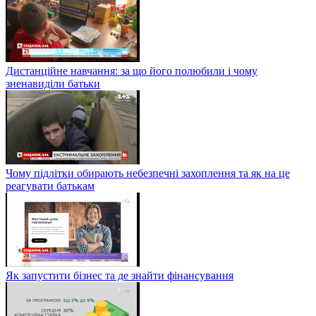
Дистанційне навчання: за що його полюбили і чому
зненавиділи батьки
Чому підлітки обирають небезпечні захоплення та як на це
реагувати батькам
Як запустити бізнес та де знайти фінансування