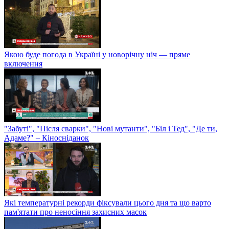
Якою буде погода в Україні у новорічну ніч — пряме
включення
"Забуті", "Після сварки", "Нові мутанти", "Біл і Тед", "Де ти,
Адаме?" – Кіносніданок
Які температурні рекорди фіксували цього дня та що варто
пам'ятати про неносіння захисних масок