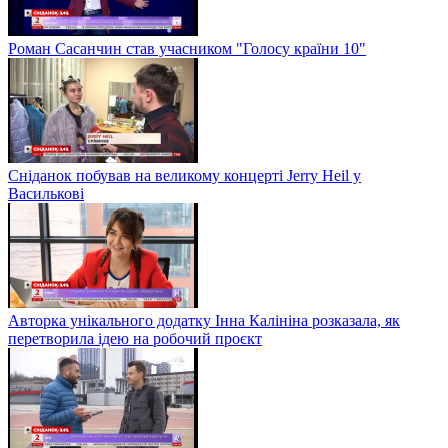
Роман Сасанчин став учасником "Голосу країни 10"
Сніданок побував на великому концерті Jerry Heil у
Василькові
Авторка унікального додатку Інна Калініна розказала, як
перетворила ідею на робочий проєкт