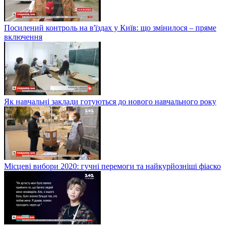
Посилений контроль на в'їздах у Київ: що змінилося – пряме
включення
Як навчальні заклади готуються до нового навчального року
Місцеві вибори 2020: гучні перемоги та найкурйозніші фіаско