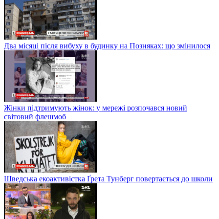
Два місяці після вибуху в будинку на Позняках: що змінилося
Жінки підтримують жінок: у мережі розпочався новий
світовий флешмоб
Шведська екоактивістка Ґрета Тунберг повертається до школи