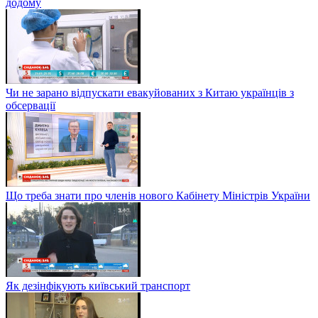
додому
Чи не зарано відпускати евакуйованих з Китаю українців з
обсервації
Що треба знати про членів нового Кабінету Міністрів України
Як дезінфікують київський транспорт