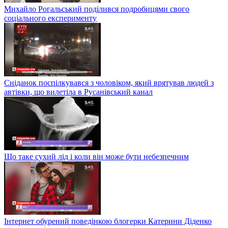
Михайло Рогальський поділився подробицями свого
соціального експерименту
Сніданок поспілкувався з чоловіком, який врятував людей з
автівки, що вилетіла в Русанівський канал
Що таке сухий лід і коли він може бути небезпечним
Інтернет обурений поведінкою блогерки Катерини Діденко