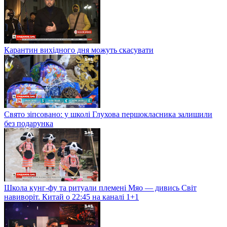
Карантин вихідного дня можуть скасувати
Свято зіпсовано: у школі Глухова першокласника залишили
без подарунка
Школа кунг-фу та ритуали племені Мяо — дивись Світ
навиворіт. Китай о 22:45 на каналі 1+1