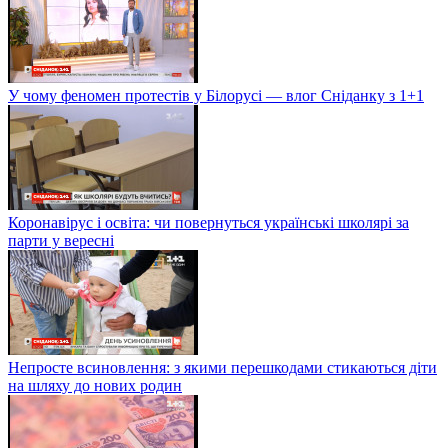
У чому феномен протестів у Білорусі — влог Сніданку з 1+1
Коронавірус і освіта: чи повернуться українські школярі за
парти у вересні
Непросте всиновлення: з якими перешкодами стикаються діти
на шляху до нових родин