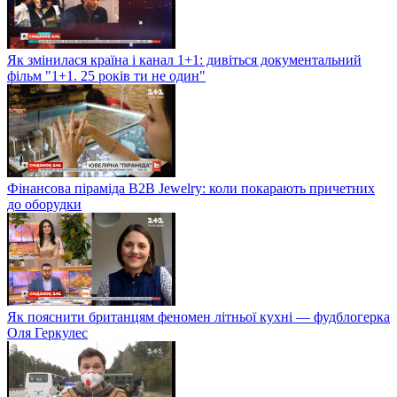
Як змінилася країна і канал 1+1: дивіться документальний
фільм "1+1. 25 років ти не один"
Фінансова піраміда B2B Jewelry: коли покарають причетних
до оборудки
Як пояснити британцям феномен літньої кухні — фудблогерка
Оля Геркулес