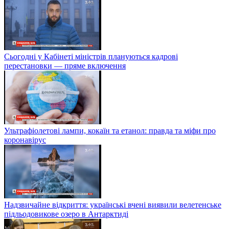
Сьогодні у Кабінеті міністрів плануються кадрові
перестановки — пряме включення
Ультрафіолетові лампи, кокаїн та етанол: правда та міфи про
коронавірус
Надзвичайне відкриття: українські вчені виявили велетенське
підльодовикове озеро в Антарктиді