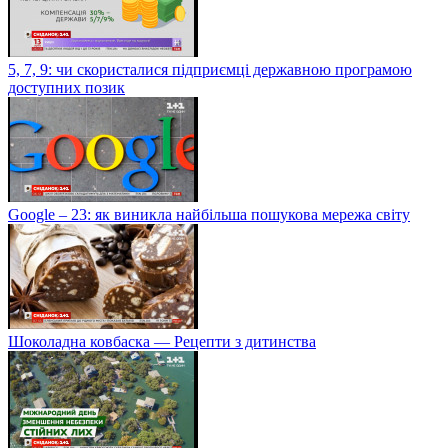
5, 7, 9: чи скористалися підприємці державною програмою
доступних позик
Google – 23: як виникла найбільша пошукова мережа світу
Шоколадна ковбаска — Рецепти з дитинства