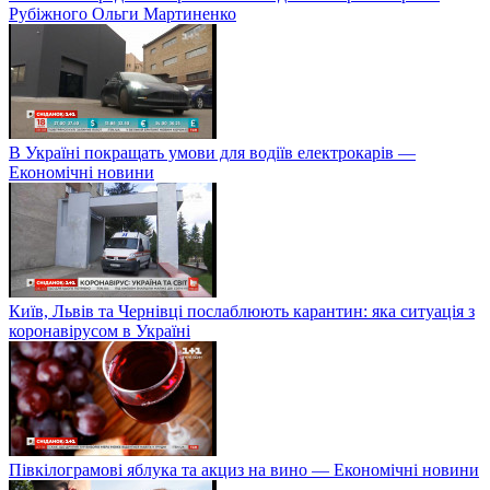
Рубіжного Ольги Мартиненко
В Україні покращать умови для водіїв електрокарів —
Економічні новини
Київ, Львів та Чернівці послаблюють карантин: яка ситуація з
коронавірусом в Україні
Півкілограмові яблука та акциз на вино — Економічні новини