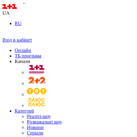
UA
RU
Вхід в кабінет
Онлайн
ТБ програма
Канали
Категорії
Реаліті-шоу
Розважальні шоу
Новини
Серіали