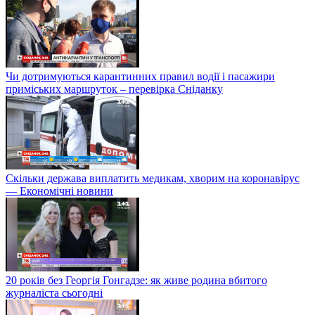
Чи дотримуються карантинних правил водії і пасажири
приміських маршруток – перевірка Сніданку
Скільки держава виплатить медикам, хворим на коронавірус
— Економічні новини
20 років без Георгія Гонгадзе: як живе родина вбитого
журналіста сьогодні