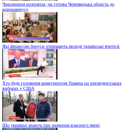
Чиновниця розповіла, чи готова Чернівецька область до
коронавірусу
Які фінансові бонуси отримають молоді українські вчителі
Хто буде головним конкурентом Трампа на президентських
виборах у США
Що українці знають про значення власного імені