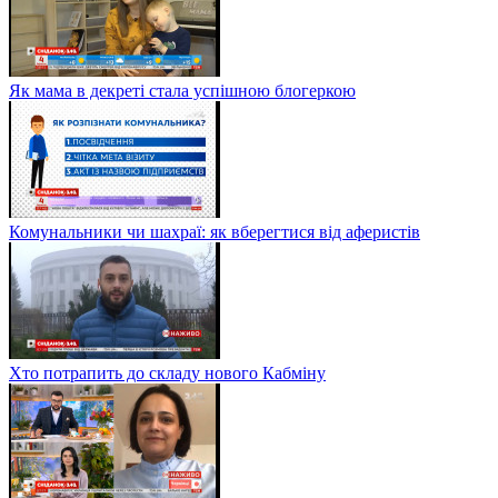
Як мама в декреті стала успішною блогеркою
Комунальники чи шахраї: як вберегтися від аферистів
Хто потрапить до складу нового Кабміну