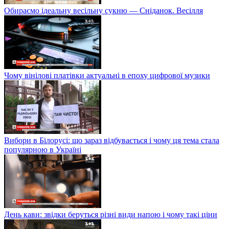
Обираємо ідеальну весільну сукню — Сніданок. Весілля
Чому вінілові платівки актуальні в епоху цифрової музики
Вибори в Білорусі: що зараз відбувається і чому ця тема стала
популярною в Україні
День кави: звідки беруться різні види напою і чому такі ціни