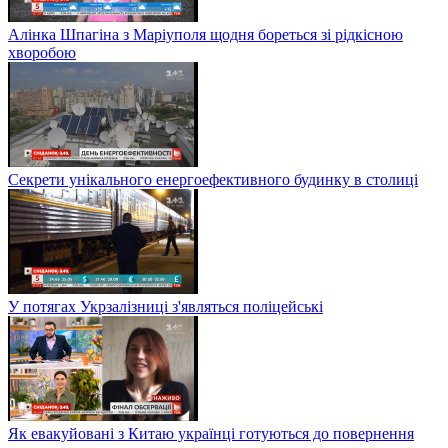
Алінка Шпагіна з Маріуполя щодня бореться зі рідкісною
хворобою
Секрети унікального енергоефективного будинку в столиці
У потягах Укрзалізниці з'являться поліцейські
Як евакуйовані з Китаю українці готуються до повернення