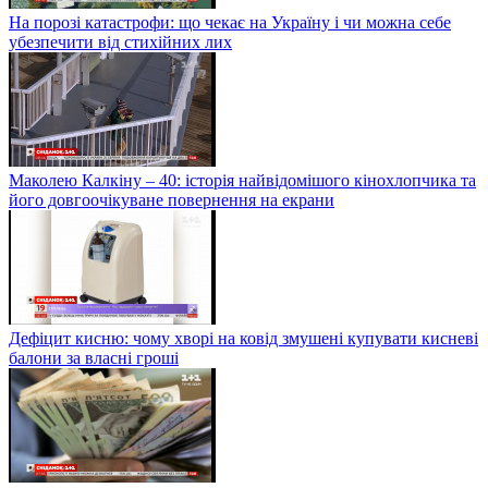
На порозі катастрофи: що чекає на Україну і чи можна себе
убезпечити від стихійних лих
Маколею Калкіну – 40: історія найвідомішого кінохлопчика та
його довгоочікуване повернення на екрани
Дефіцит кисню: чому хворі на ковід змушені купувати кисневі
балони за власні гроші