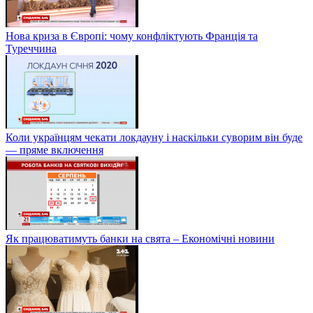
Нова криза в Європі: чому конфліктують Франція та
Туреччина
Коли українцям чекати локдауну і наскільки суворим він буде
— пряме включення
Як працюватимуть банки на свята – Економічні новини