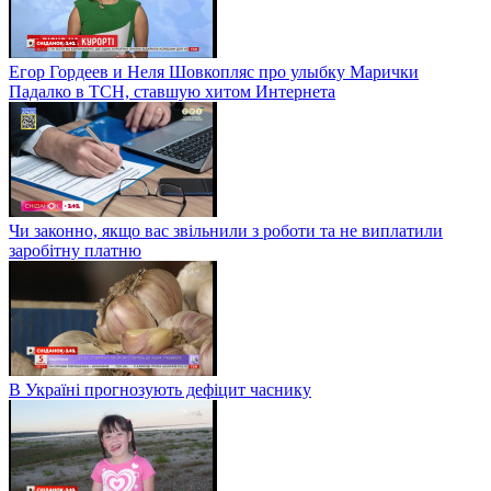
Егор Гордеев и Неля Шовкопляс про улыбку Марички
Падалко в ТСН, ставшую хитом Интернета
Чи законно, якщо вас звільнили з роботи та не виплатили
заробітну платню
В Україні прогнозують дефіцит часнику