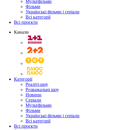
Мультфільми
Фільми
Українські фільми і серіали
Всі категорії
Всі проєкти
Канали
Категорії
Реаліті-шоу
Розважальні шоу
Новини
Серіали
Мультфільми
Фільми
Українські фільми і серіали
Всі категорії
Всі проєкти