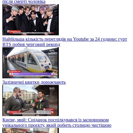
після смерті чоловіка
Найбільша кількість переглядів на Youtube за 24 години: гурт
BTS побив черговий рекорд
Залізничні квитки дорожчають
Києве, мий: Сніданок поспілкувався із засновником
унікального проєкту, який робить столицю чистішою