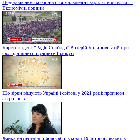
Подорожчання комірного та збільшення зарплат вчителям —
Економічні новини
Кореспондент "Радіо Свобода" Валерій Калиновський про
сьогоднішню ситуацію в Білорусі
Що зірки віщують Україні і світові у 2021 році: прогнози
астрологів
Жінка на передовій боротьби із ковід-19: історія лікарки з