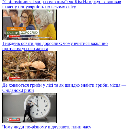
"Світ змінився і ми разом з ним": як Кім Намджун завоював
шалену популярність по всьому світу
Тиждень освіти для дорослих: чому вчитися важливо
протягом усього життя
Де ховаються гриби у лісі та як швидко знайти грибні місця —
Сніданок.Гриби
Чому люди по-різному відчувають плин часу