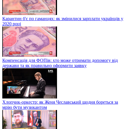
Карантин б'є по гаманцях: як змінилися зарплати українців у
2020 році
Компенсація для ФОПів: хто може отримати допомогу від
держави та як правильно оформити заявку
Хлопчик-оркестр: як Женя Чеславський щодня бореться за
мрію бути музикантом