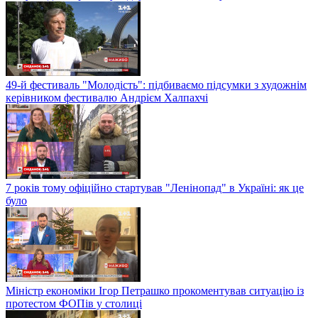
49-й фестиваль "Молодість": підбиваємо підсумки з художнім
керівником фестивалю Андрієм Халпахчі
7 років тому офіційно стартував "Ленінопад" в Україні: як це
було
Міністр економіки Ігор Петрашко прокоментував ситуацію із
протестом ФОПів у столиці