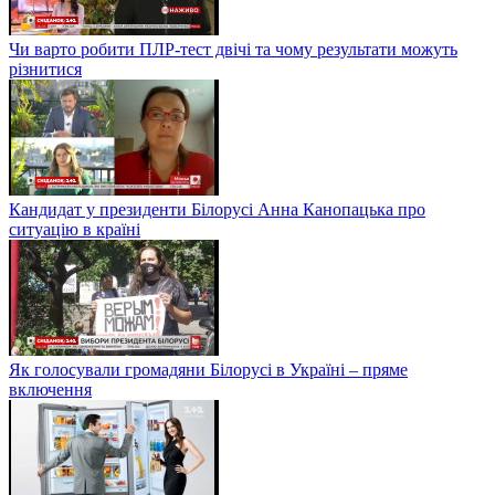
Чи варто робити ПЛР-тест двічі та чому результати можуть
різнитися
Кандидат у президенти Білорусі Анна Канопацька про
ситуацію в країні
Як голосували громадяни Білорусі в Україні – пряме
включення