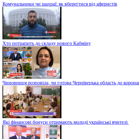
Комунальники чи шахраї: як вберегтися від аферистів
Хто потрапить до складу нового Кабміну
Чиновниця розповіла, чи готова Чернівецька область до корона
Які фінансові бонуси отримають молоді українські вчителі