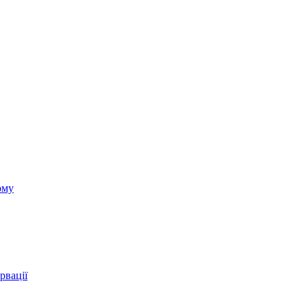
ому
рвації