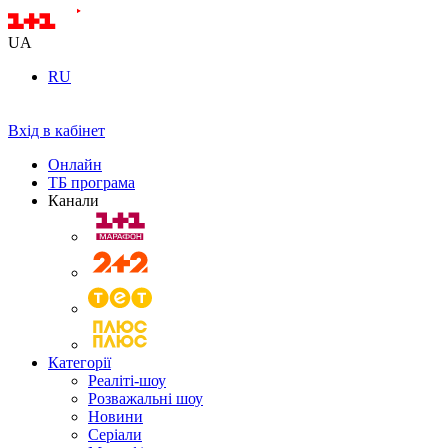
UA
RU
Вхід в кабінет
Онлайн
ТБ програма
Канали
Категорії
Реаліті-шоу
Розважальні шоу
Новини
Серіали