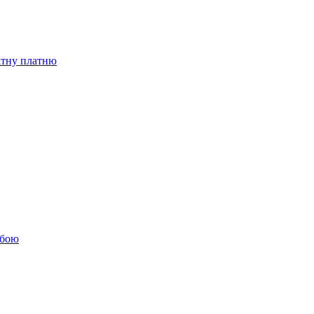
бітну платню
обою