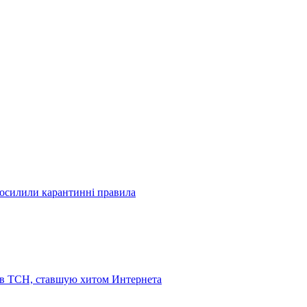
посилили карантинні правила
 в ТСН, ставшую хитом Интернета