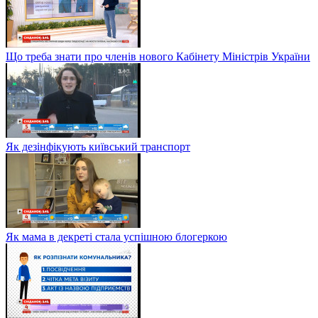
Що треба знати про членів нового Кабінету Міністрів України
Як дезінфікують київський транспорт
Як мама в декреті стала успішною блогеркою