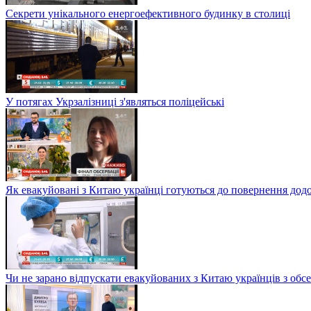
Секрети унікального енергоефективного будинку в столиці
У потягах Укрзалізниці з'являться поліцейські
Як евакуйовані з Китаю українці готуються до повернення дод
Чи не зарано відпускати евакуйованих з Китаю українців з обсе