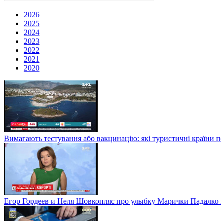
2026
2025
2024
2023
2022
2021
2020
Вимагають тестування або вакцинацію: які туристичні країни 
Егор Гордеев и Неля Шовкопляс про улыбку Марички Падалко