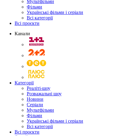
Мультфільми
Фільми
Українські фільми і серіали
Всі категорії
Всі проєкти
Канали
Категорії
Реаліті-шоу
Розважальні шоу
Новини
Серіали
Мультфільми
Фільми
Українські фільми і серіали
Всі категорії
Всі проєкти