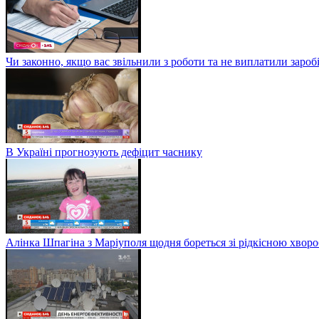
Чи законно, якщо вас звільнили з роботи та не виплатили заро
В Україні прогнозують дефіцит часнику
Алінка Шпагіна з Маріуполя щодня бореться зі рідкісною хвор