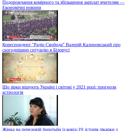
Подорожчання комірного та збільшення зарплат вчителям —
Економічні новини
Кореспондент "Радіо Свобода" Валерій Калиновський про
сьогоднішню ситуацію в Білорусі
Що зірки віщують Україні і світові у 2021 році: прогнози
астрологів
Жінка на передовій боротьби із ковід-19: історія лікарки з