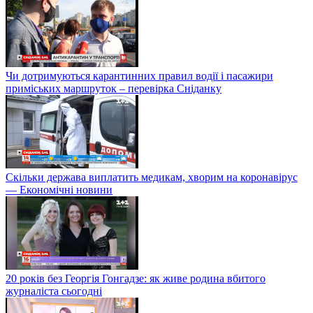
Чи дотримуються карантинних правил водії і пасажири
приміських маршруток – перевірка Сніданку
Скільки держава виплатить медикам, хворим на коронавірус
— Економічні новини
20 років без Георгія Гонгадзе: як живе родина вбитого
журналіста сьогодні