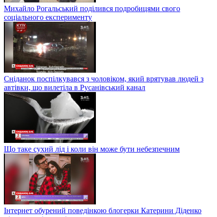
Михайло Рогальський поділився подробицями свого
соціального експерименту
Сніданок поспілкувався з чоловіком, який врятував людей з
автівки, що вилетіла в Русанівський канал
Що таке сухий лід і коли він може бути небезпечним
Інтернет обурений поведінкою блогерки Катерини Діденко