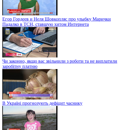
Егор Гордеев и Неля Шовкопляс про улыбку Марички
Падалко в ТСН, ставшую хитом Интернета
Чи законно, якщо вас звільнили з роботи та не виплатили
заробітну платню
В Україні прогнозують дефіцит часнику