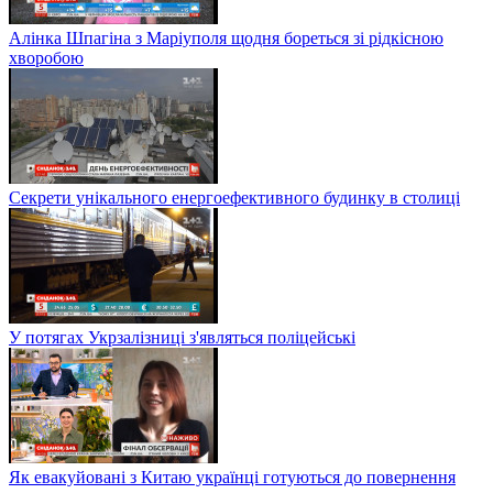
Алінка Шпагіна з Маріуполя щодня бореться зі рідкісною
хворобою
Секрети унікального енергоефективного будинку в столиці
У потягах Укрзалізниці з'являться поліцейські
Як евакуйовані з Китаю українці готуються до повернення