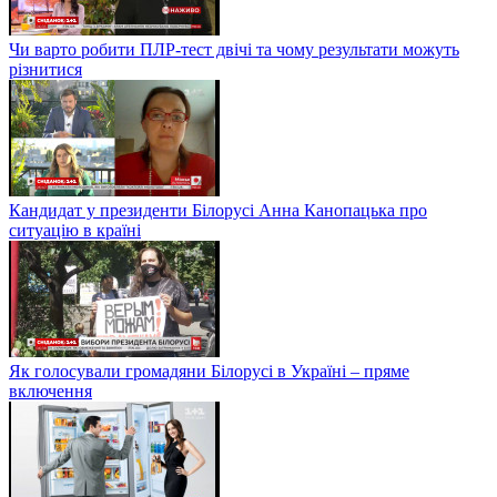
Чи варто робити ПЛР-тест двічі та чому результати можуть
різнитися
Кандидат у президенти Білорусі Анна Канопацька про
ситуацію в країні
Як голосували громадяни Білорусі в Україні – пряме
включення