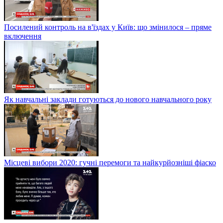
Посилений контроль на в'їздах у Київ: що змінилося – пряме
включення
Як навчальні заклади готуються до нового навчального року
Місцеві вибори 2020: гучні перемоги та найкурйозніші фіаско