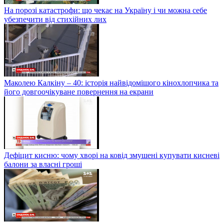
На порозі катастрофи: що чекає на Україну і чи можна себе
убезпечити від стихійних лих
Маколею Калкіну – 40: історія найвідомішого кінохлопчика та
його довгоочікуване повернення на екрани
Дефіцит кисню: чому хворі на ковід змушені купувати кисневі
балони за власні гроші