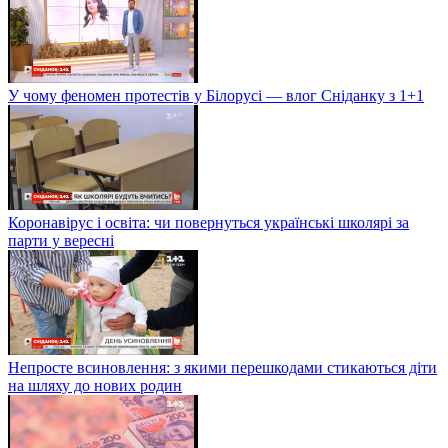
У чому феномен протестів у Білорусі — влог Сніданку з 1+1
Коронавірус і освіта: чи повернуться українські школярі за
парти у вересні
Непросте всиновлення: з якими перешкодами стикаються діти
на шляху до нових родин