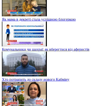
Як мама в декреті стала успішною блогеркою
Комунальники чи шахраї: як вберегтися від аферистів
Хто потрапить до складу нового Кабміну