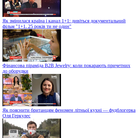
Як змінилася країна і канал 1+1: дивіться документальний
фільм "1+1. 25 років ти не один"
Фінансова піраміда B2B Jewelry: коли покарають причетних
до оборудки
Як пояснити британцям феномен літньої кухні — фудблогерка
Оля Геркулес