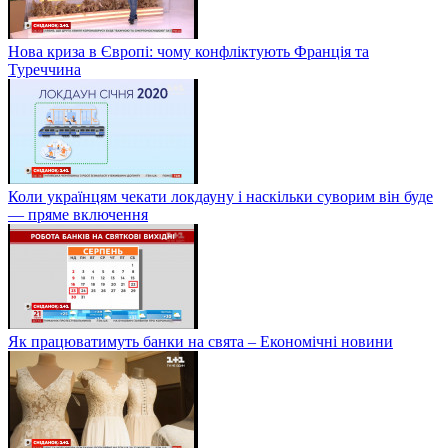
Нова криза в Європі: чому конфліктують Франція та
Туреччина
Коли українцям чекати локдауну і наскільки суворим він буде
— пряме включення
Як працюватимуть банки на свята – Економічні новини