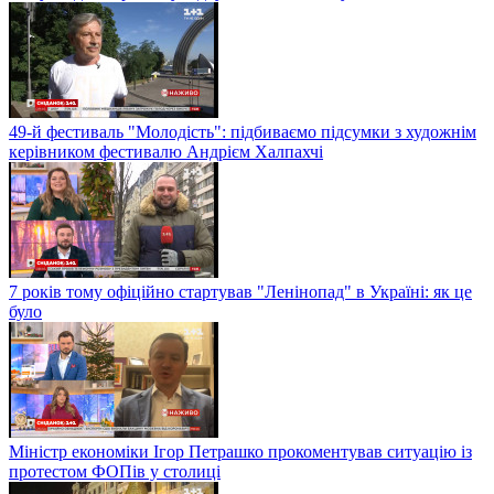
49-й фестиваль "Молодість": підбиваємо підсумки з художнім
керівником фестивалю Андрієм Халпахчі
7 років тому офіційно стартував "Ленінопад" в Україні: як це
було
Міністр економіки Ігор Петрашко прокоментував ситуацію із
протестом ФОПів у столиці