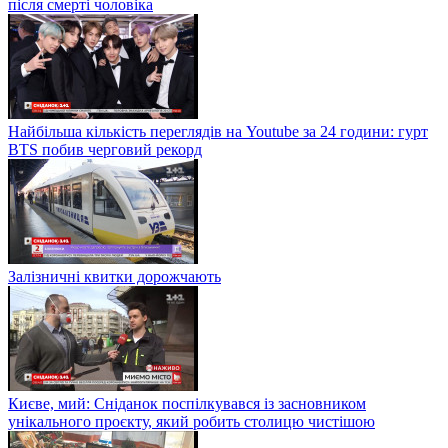
після смерті чоловіка
Найбільша кількість переглядів на Youtube за 24 години: гурт
BTS побив черговий рекорд
Залізничні квитки дорожчають
Києве, мий: Сніданок поспілкувався із засновником
унікального проєкту, який робить столицю чистішою