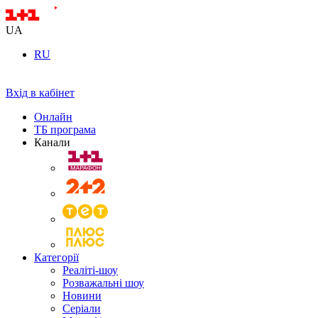
UA
RU
Вхід в кабінет
Онлайн
ТБ програма
Канали
Категорії
Реаліті-шоу
Розважальні шоу
Новини
Серіали