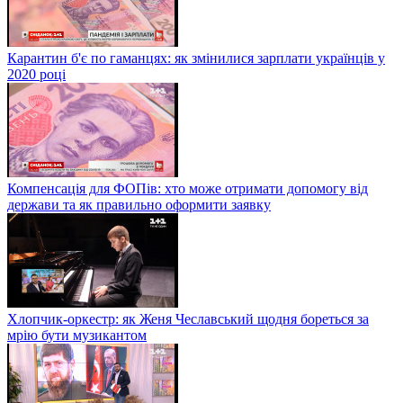
Карантин б'є по гаманцях: як змінилися зарплати українців у
2020 році
Компенсація для ФОПів: хто може отримати допомогу від
держави та як правильно оформити заявку
Хлопчик-оркестр: як Женя Чеславський щодня бореться за
мрію бути музикантом