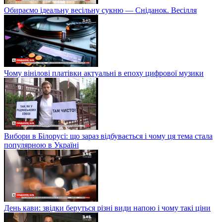
Обираємо ідеальну весільну сукню — Сніданок. Весілля
Чому вінілові платівки актуальні в епоху цифрової музики
Вибори в Білорусі: що зараз відбувається і чому ця тема стала
популярною в Україні
День кави: звідки беруться різні види напою і чому такі ціни