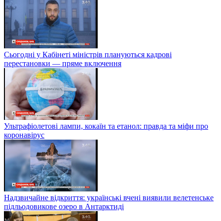
Сьогодні у Кабінеті міністрів плануються кадрові
перестановки — пряме включення
Ультрафіолетові лампи, кокаїн та етанол: правда та міфи про
коронавірус
Надзвичайне відкриття: українські вчені виявили велетенське
підльодовикове озеро в Антарктиді