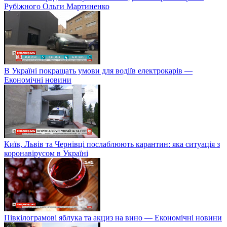
Рубіжного Ольги Мартиненко
В Україні покращать умови для водіїв електрокарів —
Економічні новини
Київ, Львів та Чернівці послаблюють карантин: яка ситуація з
коронавірусом в Україні
Півкілограмові яблука та акциз на вино — Економічні новини