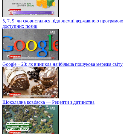
5, 7, 9: чи скористалися підприємці державною програмою
доступних позик
Google – 23: як виникла найбільша пошукова мережа світу
Шоколадна ковбаска — Рецепти з дитинства