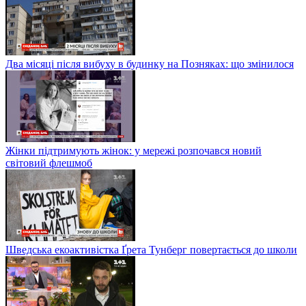
Два місяці після вибуху в будинку на Позняках: що змінилося
Жінки підтримують жінок: у мережі розпочався новий
світовий флешмоб
Шведська екоактивістка Ґрета Тунберг повертається до школи