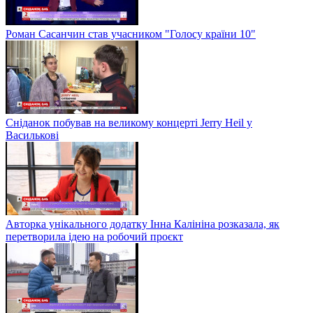
Роман Сасанчин став учасником "Голосу країни 10"
Сніданок побував на великому концерті Jerry Heil у
Василькові
Авторка унікального додатку Інна Калініна розказала, як
перетворила ідею на робочий проєкт