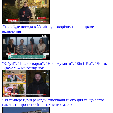
Якою буде погода в Україні у новорічну ніч — пряме
включення
"Забуті", "Після сварки", "Нові мутанти", "Біл і Тед", "Де ти,
Адаме?" – Кіносніданок
Які температурні рекорди фіксували цього дня та що варто
пам'ятати про неносіння захисних масок