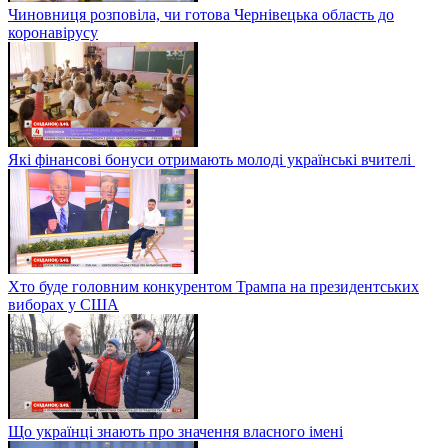
Чиновниця розповіла, чи готова Чернівецька область до
коронавірусу
Які фінансові бонуси отримають молоді українські вчителі
Хто буде головним конкурентом Трампа на президентських
виборах у США
Що українці знають про значення власного імені