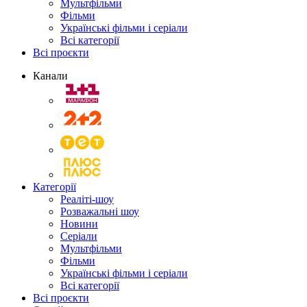
Мультфільми
Фільми
Українські фільми і серіали
Всі категорії
Всі проєкти
Канали
Категорії
Реаліті-шоу
Розважальні шоу
Новини
Серіали
Мультфільми
Фільми
Українські фільми і серіали
Всі категорії
Всі проєкти