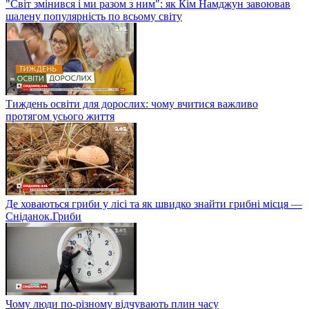
"Світ змінився і ми разом з ним": як Кім Намджун завоював
шалену популярність по всьому світу
Тиждень освіти для дорослих: чому вчитися важливо
протягом усього життя
Де ховаються гриби у лісі та як швидко знайти грибні місця —
Сніданок.Гриби
Чому люди по-різному відчувають плин часу