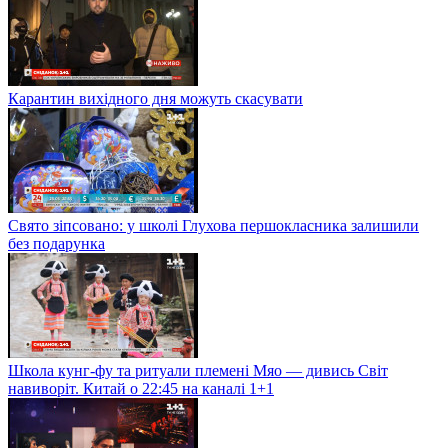
Карантин вихідного дня можуть скасувати
Свято зіпсовано: у школі Глухова першокласника залишили
без подарунка
Школа кунг-фу та ритуали племені Мяо — дивись Світ
навиворіт. Китай о 22:45 на каналі 1+1