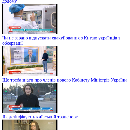
додому
Чи не зарано відпускати евакуйованих з Китаю українців з
обсервації
Що треба знати про членів нового Кабінету Міністрів України
Як дезінфікують київський транспорт