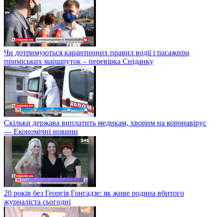
Чи дотримуються карантинних правил водії і пасажири
приміських маршруток – перевірка Сніданку
Скільки держава виплатить медикам, хворим на коронавірус
— Економічні новини
20 років без Георгія Гонгадзе: як живе родина вбитого
журналіста сьогодні