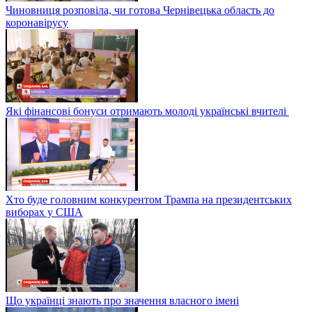
Чиновниця розповіла, чи готова Чернівецька область до
коронавірусу
Які фінансові бонуси отримають молоді українські вчителі
Хто буде головним конкурентом Трампа на президентських
виборах у США
Що українці знають про значення власного імені