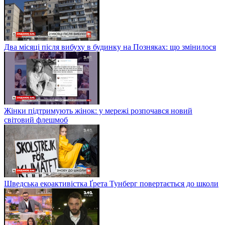
Два місяці після вибуху в будинку на Позняках: що змінилося
Жінки підтримують жінок: у мережі розпочався новий
світовий флешмоб
Шведська екоактивістка Ґрета Тунберг повертається до школи