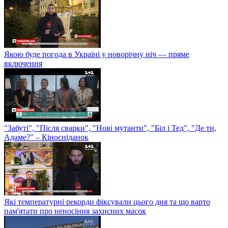
Якою буде погода в Україні у новорічну ніч — пряме
включення
"Забуті", "Після сварки", "Нові мутанти", "Біл і Тед", "Де ти,
Адаме?" – Кіносніданок
Які температурні рекорди фіксували цього дня та що варто
пам'ятати про неносіння захисних масок