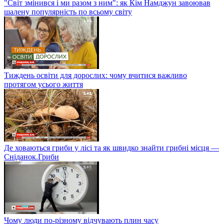
"Світ змінився і ми разом з ним": як Кім Намджун завоював
шалену популярність по всьому світу
Тиждень освіти для дорослих: чому вчитися важливо
протягом усього життя
Де ховаються гриби у лісі та як швидко знайти грибні місця —
Сніданок.Гриби
Чому люди по-різному відчувають плин часу