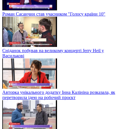
Роман Сасанчин став учасником "Голосу країни 10"
Сніданок побував на великому концерті Jerry Heil у
Василькові
Авторка унікального додатку Інна Калініна розказала, як
перетворила ідею на робочий проєкт