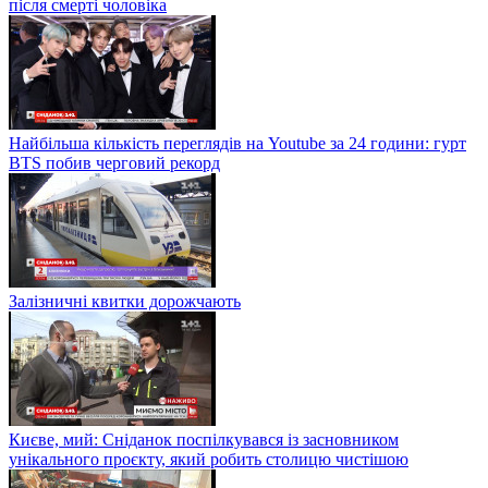
після смерті чоловіка
Найбільша кількість переглядів на Youtube за 24 години: гурт
BTS побив черговий рекорд
Залізничні квитки дорожчають
Києве, мий: Сніданок поспілкувався із засновником
унікального проєкту, який робить столицю чистішою