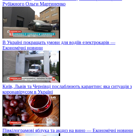
Рубіжного Ольги Мартиненко
В Україні покращать умови для водіїв електрокарів —
Економічні новини
Київ, Львів та Чернівці послаблюють карантин: яка ситуація з
коронавірусом в Україні
Півкілограмові яблука та акциз на вино — Економічні новини