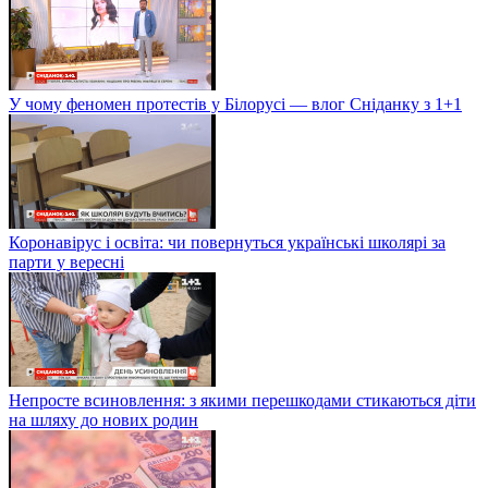
У чому феномен протестів у Білорусі — влог Сніданку з 1+1
Коронавірус і освіта: чи повернуться українські школярі за
парти у вересні
Непросте всиновлення: з якими перешкодами стикаються діти
на шляху до нових родин