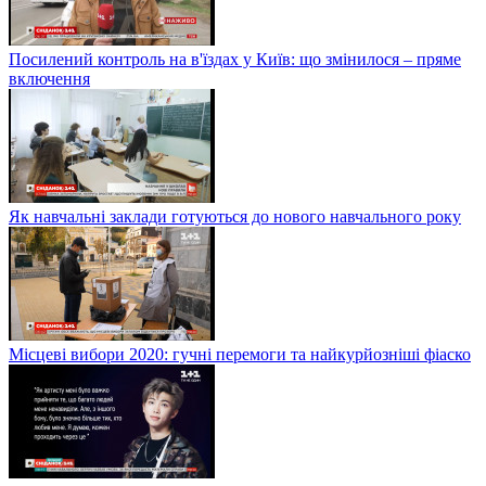
Посилений контроль на в'їздах у Київ: що змінилося – пряме
включення
Як навчальні заклади готуються до нового навчального року
Місцеві вибори 2020: гучні перемоги та найкурйозніші фіаско