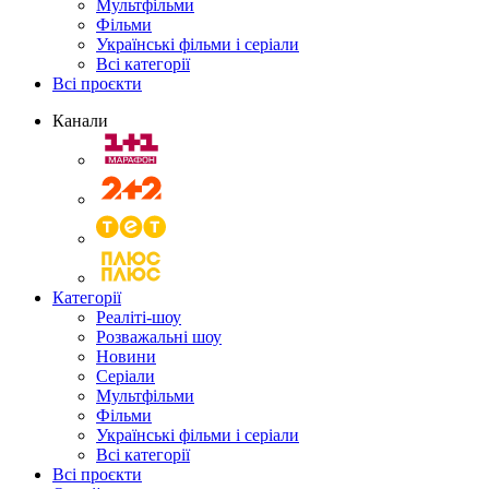
Мультфільми
Фільми
Українські фільми і серіали
Всі категорії
Всі проєкти
Канали
Категорії
Реаліті-шоу
Розважальні шоу
Новини
Серіали
Мультфільми
Фільми
Українські фільми і серіали
Всі категорії
Всі проєкти