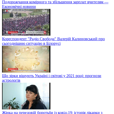
Подорожчання комірного та збільшення зарплат вчителям —
Економічні новини
Кореспондент "Радіо Свобода" Валерій Калиновський про
сьогоднішню ситуацію в Білорусі
Що зірки віщують Україні і світові у 2021 році: прогнози
астрологів
Жінка на передовій боротьби із ковід-19: історія лікарки з