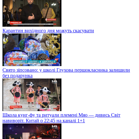
Карантин вихідного дня можуть скасувати
Свято зіпсовано: у школі Глухова першокласника залишили
без подарунка
Школа кунг-фу та ритуали племені Мяо — дивись Світ
навиворіт. Китай о 22:45 на каналі 1+1