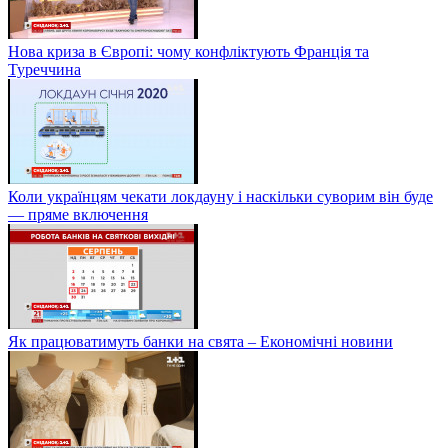
Нова криза в Європі: чому конфліктують Франція та
Туреччина
Коли українцям чекати локдауну і наскільки суворим він буде
— пряме включення
Як працюватимуть банки на свята – Економічні новини