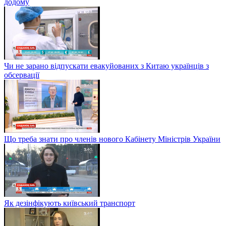
додому
Чи не зарано відпускати евакуйованих з Китаю українців з
обсервації
Що треба знати про членів нового Кабінету Міністрів України
Як дезінфікують київський транспорт