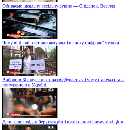
Обираємо ідеальну весільну сукню — Сніданок. Весілля
Чому вінілові платівки актуальні в епоху цифрової музики
Вибори в Білорусі: що зараз відбувається і чому ця тема стала
популярною в Україні
День кави: звідки беруться різні види напою і чому такі ціни