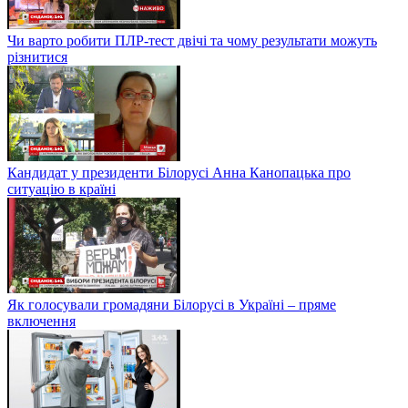
Чи варто робити ПЛР-тест двічі та чому результати можуть
різнитися
Кандидат у президенти Білорусі Анна Канопацька про
ситуацію в країні
Як голосували громадяни Білорусі в Україні – пряме
включення