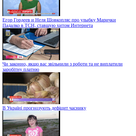
Егор Гордеев и Неля Шовкопляс про улыбку Марички
Падалко в ТСН, ставшую хитом Интернета
Чи законно, якщо вас звільнили з роботи та не виплатили
заробітну платню
В Україні прогнозують дефіцит часнику