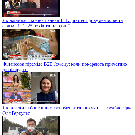
Як змінилася країна і канал 1+1: дивіться документальний
фільм "1+1. 25 років ти не один"
Фінансова піраміда B2B Jewelry: коли покарають причетних
до оборудки
Як пояснити британцям феномен літньої кухні — фудблогерка
Оля Геркулес