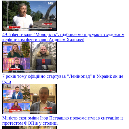
49-й фестиваль "Молодість": підбиваємо підсумки з художнім
керівником фестивалю Андрієм Халпахчі
7 років тому офіційно стартував "Ленінопад" в Україні: як це
було
Міністр економіки Ігор Петрашко прокоментував ситуацію із
протестом ФОПів у столиці