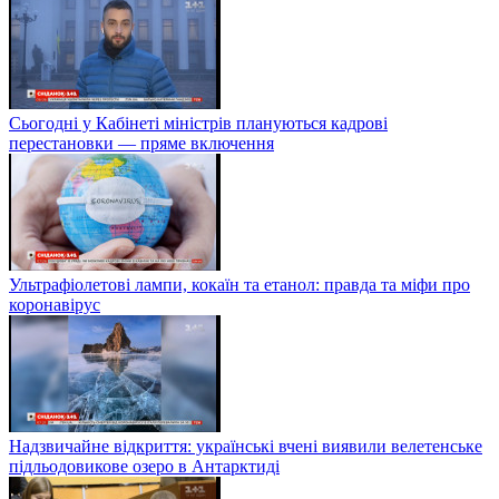
Сьогодні у Кабінеті міністрів плануються кадрові
перестановки — пряме включення
Ультрафіолетові лампи, кокаїн та етанол: правда та міфи про
коронавірус
Надзвичайне відкриття: українські вчені виявили велетенське
підльодовикове озеро в Антарктиді