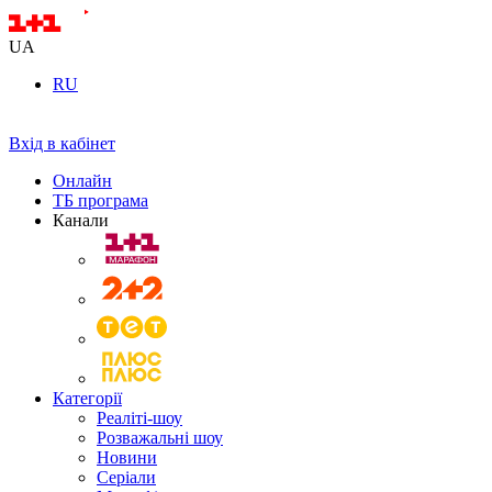
UA
RU
Вхід в кабінет
Онлайн
ТБ програма
Канали
Категорії
Реаліті-шоу
Розважальні шоу
Новини
Серіали