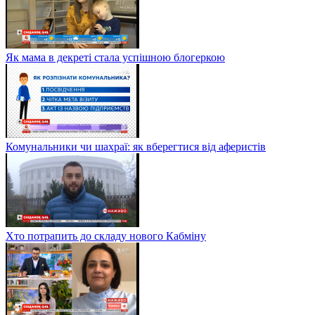
Як мама в декреті стала успішною блогеркою
Комунальники чи шахраї: як вберегтися від аферистів
Хто потрапить до складу нового Кабміну