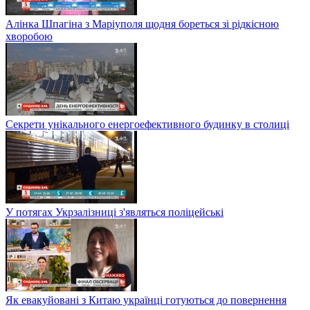
Алінка Шпагіна з Маріуполя щодня бореться зі рідкісною
хворобою
Секрети унікального енергоефективного будинку в столиці
У потягах Укрзалізниці з'являться поліцейські
Як евакуйовані з Китаю українці готуються до повернення