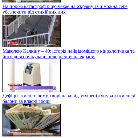
На порозі катастрофи: що чекає на Україну і чи можна себе
убезпечити від стихійних лих
Маколею Калкіну – 40: історія найвідомішого кінохлопчика та
його довгоочікуване повернення на екрани
Дефіцит кисню: чому хворі на ковід змушені купувати кисневі
балони за власні гроші