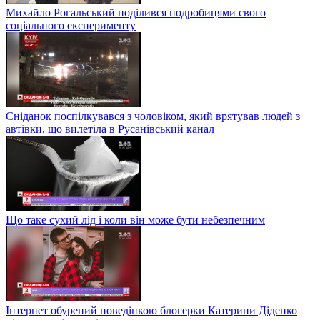
Михайло Рогальський поділився подробицями свого
соціального експерименту
Сніданок поспілкувався з чоловіком, який врятував людей з
автівки, що вилетіла в Русанівський канал
Що таке сухий лід і коли він може бути небезпечним
Інтернет обурений поведінкою блогерки Катерини Діденко