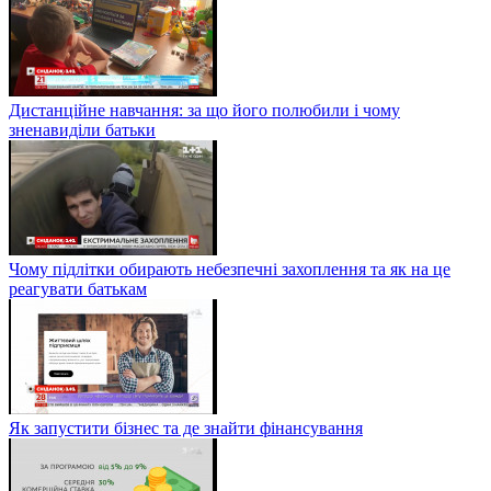
Дистанційне навчання: за що його полюбили і чому
зненавиділи батьки
Чому підлітки обирають небезпечні захоплення та як на це
реагувати батькам
Як запустити бізнес та де знайти фінансування