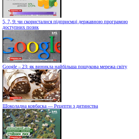
5, 7, 9: чи скористалися підприємці державною програмою
доступних позик
Google – 23: як виникла найбільша пошукова мережа світу
Шоколадна ковбаска — Рецепти з дитинства