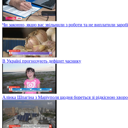
Чи законно, якщо вас звільнили з роботи та не виплатили заро
В Україні прогнозують дефіцит часнику
Алінка Шпагіна з Маріуполя щодня бореться зі рідкісною хвор