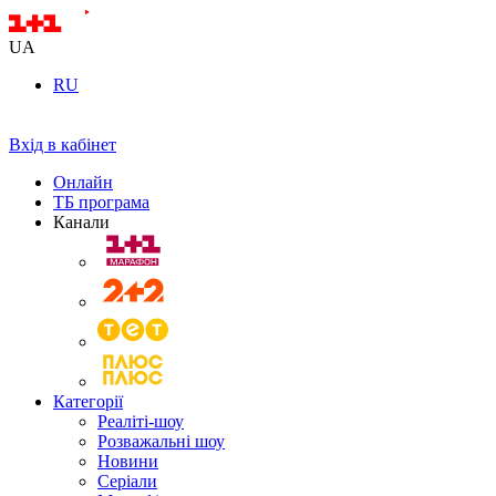
UA
RU
Вхід в кабінет
Онлайн
ТБ програма
Канали
Категорії
Реаліті-шоу
Розважальні шоу
Новини
Серіали