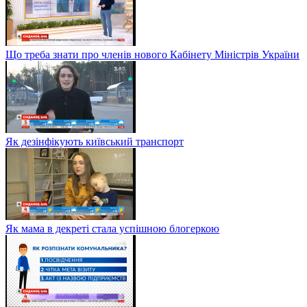
Що треба знати про членів нового Кабінету Міністрів України
Як дезінфікують київський транспорт
Як мама в декреті стала успішною блогеркою