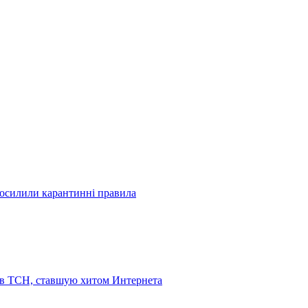
посилили карантинні правила
 в ТСН, ставшую хитом Интернета