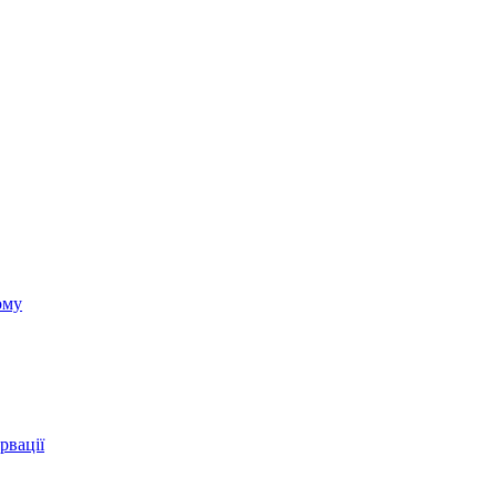
ому
рвації