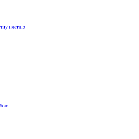
бітну платню
обою