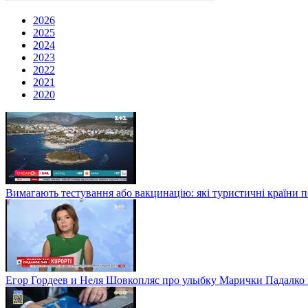
2026
2025
2024
2023
2022
2021
2020
Вимагають тестування або вакцинацію: які туристичні країни 
Егор Гордеев и Неля Шовкопляс про улыбку Марички Падалко