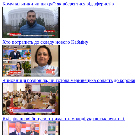
Комунальники чи шахраї: як вберегтися від аферистів
Хто потрапить до складу нового Кабміну
Чиновниця розповіла, чи готова Чернівецька область до корона
Які фінансові бонуси отримають молоді українські вчителі