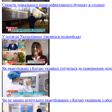
Секрети унікального енергоефективного будинку в столиці
У потягах Укрзалізниці з'являться поліцейські
Як евакуйовані з Китаю українці готуються до повернення дод
Чи не зарано відпускати евакуйованих з Китаю українців з обсе