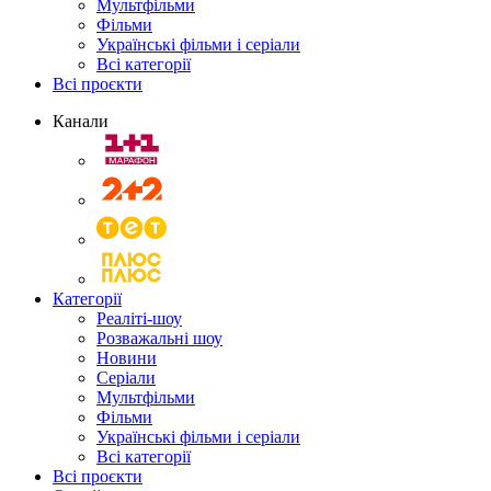
Мультфільми
Фільми
Українські фільми і серіали
Всі категорії
Всі проєкти
Канали
Категорії
Реаліті-шоу
Розважальні шоу
Новини
Серіали
Мультфільми
Фільми
Українські фільми і серіали
Всі категорії
Всі проєкти