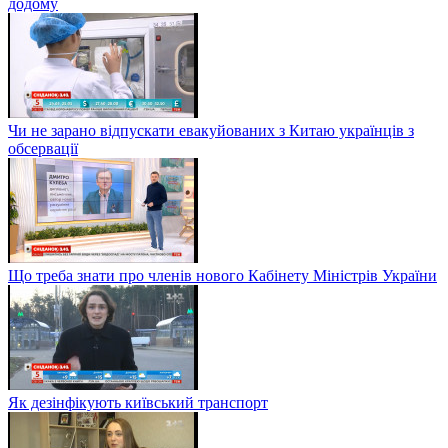
додому
Чи не зарано відпускати евакуйованих з Китаю українців з
обсервації
Що треба знати про членів нового Кабінету Міністрів України
Як дезінфікують київський транспорт