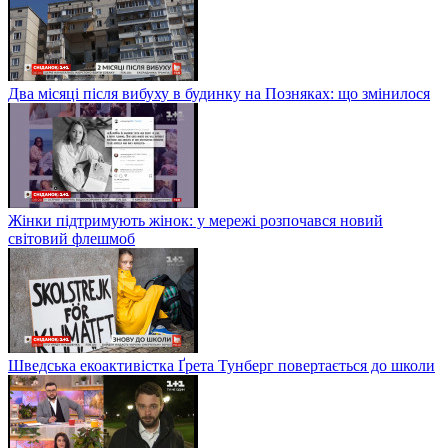
Два місяці після вибуху в будинку на Позняках: що змінилося
Жінки підтримують жінок: у мережі розпочався новий
світовий флешмоб
Шведська екоактивістка Ґрета Тунберг повертається до школи