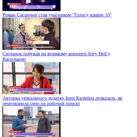
Роман Сасанчин став учасником "Голосу країни 10"
Сніданок побував на великому концерті Jerry Heil у
Василькові
Авторка унікального додатку Інна Калініна розказала, як
перетворила ідею на робочий проєкт