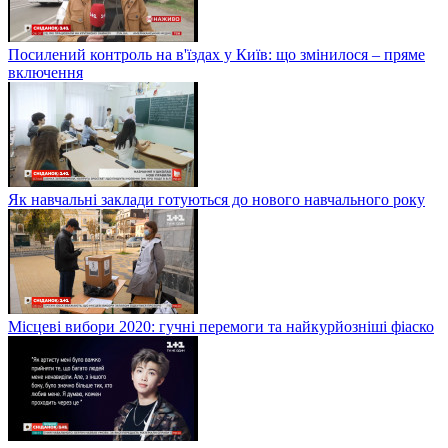
Посилений контроль на в'їздах у Київ: що змінилося – пряме
включення
Як навчальні заклади готуються до нового навчального року
Місцеві вибори 2020: гучні перемоги та найкурйозніші фіаско