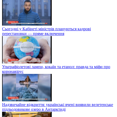
Сьогодні у Кабінеті міністрів плануються кадрові
перестановки — пряме включення
Ультрафіолетові лампи, кокаїн та етанол: правда та міфи про
коронавірус
Надзвичайне відкриття: українські вчені виявили велетенське
підльодовикове озеро в Антарктиді