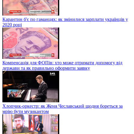
Карантин б'є по гаманцях: як змінилися зарплати українців у
2020 році
Компенсація для ФОПів: хто може отримати допомогу від
держави та як правильно оформити заявку
Хлопчик-оркестр: як Женя Чеславський щодня бореться за
мрію бути музикантом