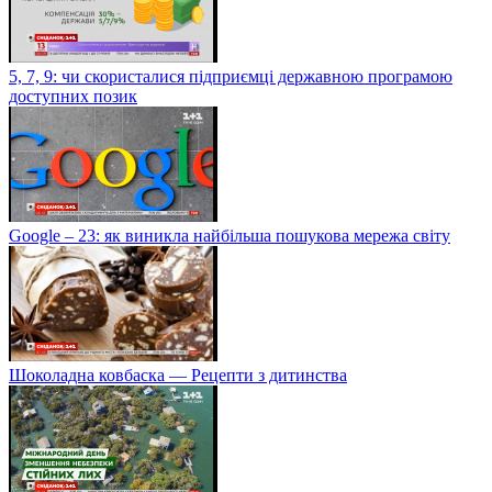
5, 7, 9: чи скористалися підприємці державною програмою
доступних позик
Google – 23: як виникла найбільша пошукова мережа світу
Шоколадна ковбаска — Рецепти з дитинства