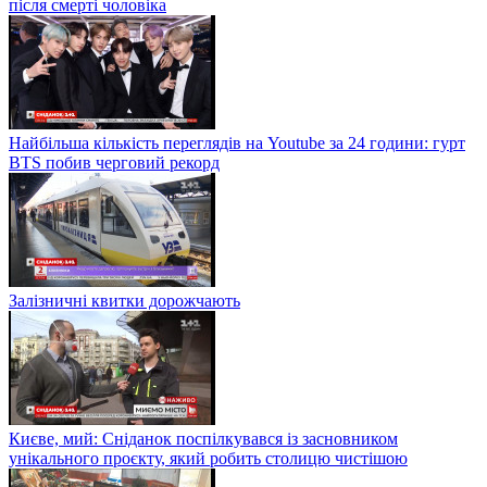
після смерті чоловіка
Найбільша кількість переглядів на Youtube за 24 години: гурт
BTS побив черговий рекорд
Залізничні квитки дорожчають
Києве, мий: Сніданок поспілкувався із засновником
унікального проєкту, який робить столицю чистішою