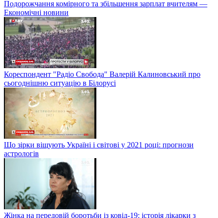
Подорожчання комірного та збільшення зарплат вчителям —
Економічні новини
Кореспондент "Радіо Свобода" Валерій Калиновський про
сьогоднішню ситуацію в Білорусі
Що зірки віщують Україні і світові у 2021 році: прогнози
астрологів
Жінка на передовій боротьби із ковід-19: історія лікарки з