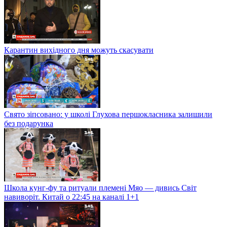
Карантин вихідного дня можуть скасувати
Свято зіпсовано: у школі Глухова першокласника залишили
без подарунка
Школа кунг-фу та ритуали племені Мяо — дивись Світ
навиворіт. Китай о 22:45 на каналі 1+1