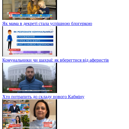
Як мама в декреті стала успішною блогеркою
Комунальники чи шахраї: як вберегтися від аферистів
Хто потрапить до складу нового Кабміну