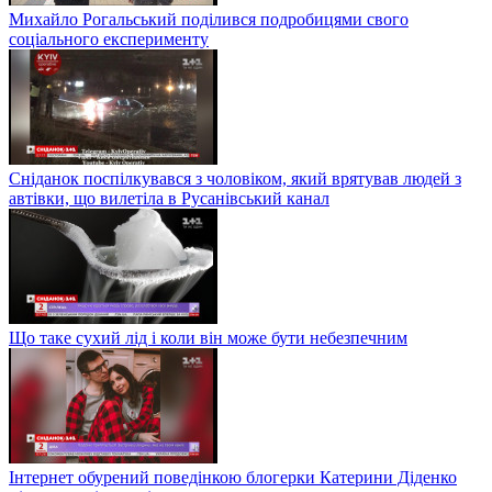
Михайло Рогальський поділився подробицями свого
соціального експерименту
Сніданок поспілкувався з чоловіком, який врятував людей з
автівки, що вилетіла в Русанівський канал
Що таке сухий лід і коли він може бути небезпечним
Інтернет обурений поведінкою блогерки Катерини Діденко