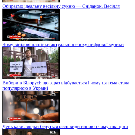
Обираємо ідеальну весільну сукню — Сніданок. Весілля
Чому вінілові платівки актуальні в епоху цифрової музики
Вибори в Білорусі: що зараз відбувається і чому ця тема стала
популярною в Україні
День кави: звідки беруться різні види напою і чому такі ціни