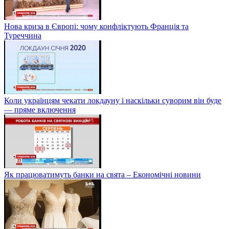
Нова криза в Європі: чому конфліктують Франція та
Туреччина
Коли українцям чекати локдауну і наскільки суворим він буде
— пряме включення
Як працюватимуть банки на свята – Економічні новини