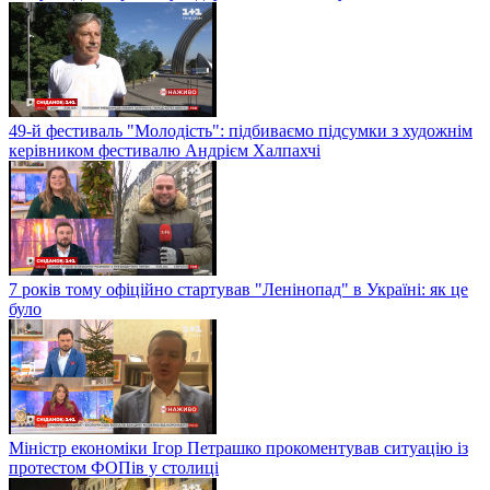
49-й фестиваль "Молодість": підбиваємо підсумки з художнім
керівником фестивалю Андрієм Халпахчі
7 років тому офіційно стартував "Ленінопад" в Україні: як це
було
Міністр економіки Ігор Петрашко прокоментував ситуацію із
протестом ФОПів у столиці