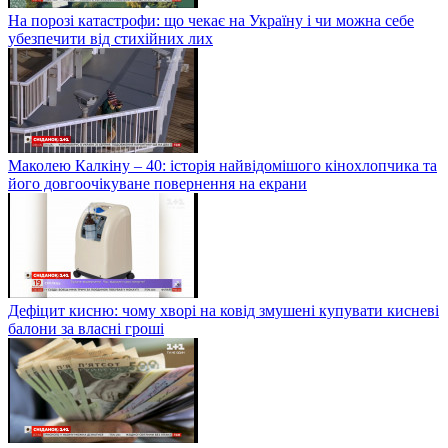
На порозі катастрофи: що чекає на Україну і чи можна себе
убезпечити від стихійних лих
Маколею Калкіну – 40: історія найвідомішого кінохлопчика та
його довгоочікуване повернення на екрани
Дефіцит кисню: чому хворі на ковід змушені купувати кисневі
балони за власні гроші