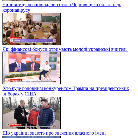
Чиновниця розповіла, чи готова Чернівецька область до
коронавірусу
Які фінансові бонуси отримають молоді українські вчителі
Хто буде головним конкурентом Трампа на президентських
виборах у США
Що українці знають про значення власного імені