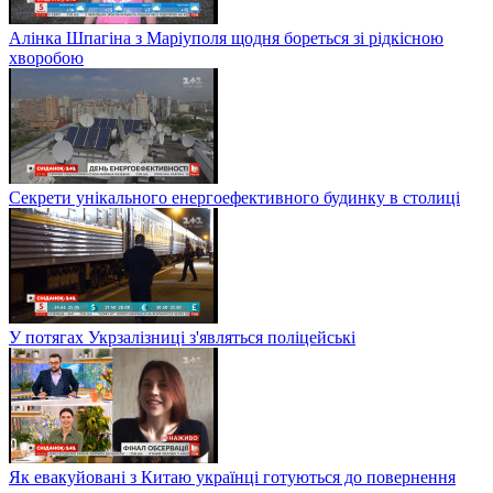
Алінка Шпагіна з Маріуполя щодня бореться зі рідкісною
хворобою
Секрети унікального енергоефективного будинку в столиці
У потягах Укрзалізниці з'являться поліцейські
Як евакуйовані з Китаю українці готуються до повернення