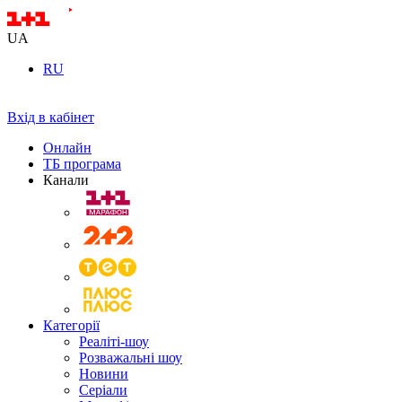
UA
RU
Вхід в кабінет
Онлайн
ТБ програма
Канали
Категорії
Реаліті-шоу
Розважальні шоу
Новини
Серіали