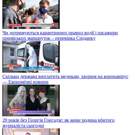
Чи дотримуються карантинних правил водії і пасажири
приміських маршруток – перевірка Сніданку
Скільки держава виплатить медикам, хворим на коронавірус
— Економічні новини
20 років без Георгія Гонгадзе: як живе родина вбитого
журналіста сьогодні