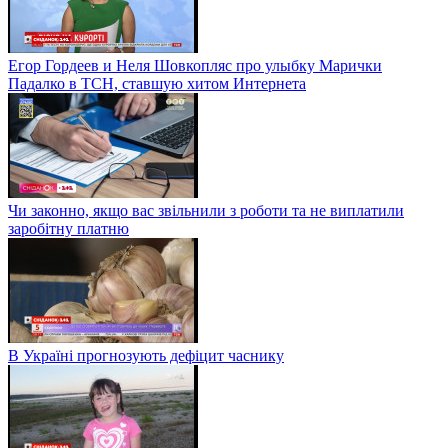
Егор Гордеев и Неля Шовкопляс про улыбку Марички
Падалко в ТСН, ставшую хитом Интернета
Чи законно, якщо вас звільнили з роботи та не виплатили
заробітну платню
В Україні прогнозують дефіцит часнику