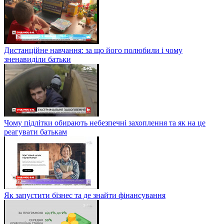
Дистанційне навчання: за що його полюбили і чому
зненавиділи батьки
Чому підлітки обирають небезпечні захоплення та як на це
реагувати батькам
Як запустити бізнес та де знайти фінансування