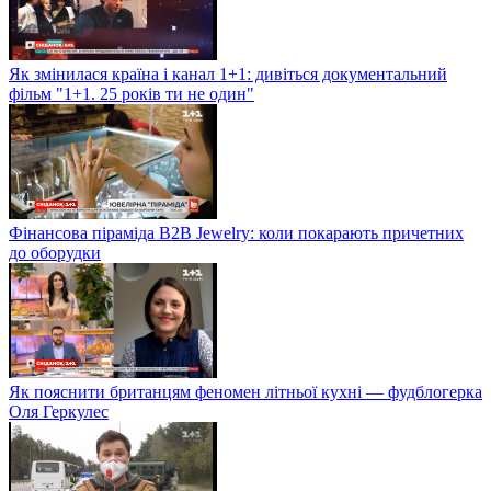
Як змінилася країна і канал 1+1: дивіться документальний
фільм "1+1. 25 років ти не один"
Фінансова піраміда B2B Jewelry: коли покарають причетних
до оборудки
Як пояснити британцям феномен літньої кухні — фудблогерка
Оля Геркулес