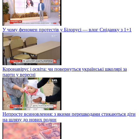
У чому феномен протестів у Білорусі — влог Сніданку з 1+1
Коронавірус і освіта: чи повернуться українські школярі за
парти у вересні
Непросте всиновлення: з якими перешкодами стикаються діти
на шляху до нових родин