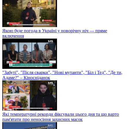
Якою буде погода в Україні у новорічну ніч — пряме
включення
"Забуті", "Після сварки", "Нові мутанти", "Біл і Тед", "Де ти,
Адаме?" – Кіносніданок
Які температурні рекорди фіксували цього дня та що варто
пам'ятати про неносіння захисних масок