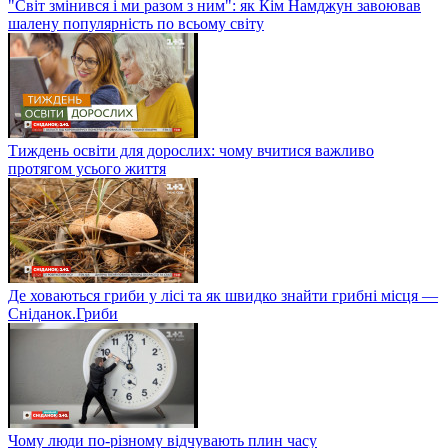
"Світ змінився і ми разом з ним": як Кім Намджун завоював
шалену популярність по всьому світу
Тиждень освіти для дорослих: чому вчитися важливо
протягом усього життя
Де ховаються гриби у лісі та як швидко знайти грибні місця —
Сніданок.Гриби
Чому люди по-різному відчувають плин часу