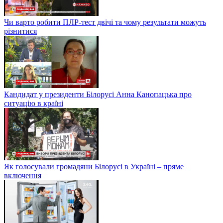
Чи варто робити ПЛР-тест двічі та чому результати можуть
різнитися
Кандидат у президенти Білорусі Анна Канопацька про
ситуацію в країні
Як голосували громадяни Білорусі в Україні – пряме
включення