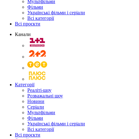
Мультфільми
Фільми
Українські фільми і серіали
Всі категорії
Всі проєкти
Канали
Категорії
Реаліті-шоу
Розважальні шоу
Новини
Серіали
Мультфільми
Фільми
Українські фільми і серіали
Всі категорії
Всі проєкти