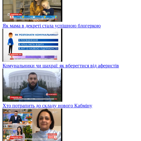
Як мама в декреті стала успішною блогеркою
Комунальники чи шахраї: як вберегтися від аферистів
Хто потрапить до складу нового Кабміну