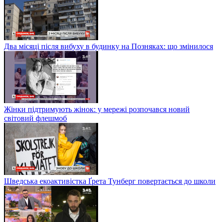
Два місяці після вибуху в будинку на Позняках: що змінилося
Жінки підтримують жінок: у мережі розпочався новий
світовий флешмоб
Шведська екоактивістка Ґрета Тунберг повертається до школи