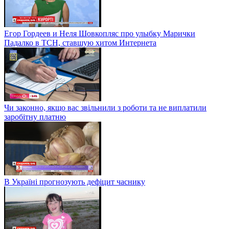
Егор Гордеев и Неля Шовкопляс про улыбку Марички
Падалко в ТСН, ставшую хитом Интернета
Чи законно, якщо вас звільнили з роботи та не виплатили
заробітну платню
В Україні прогнозують дефіцит часнику