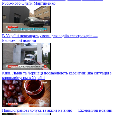
Рубіжного Ольги Мартиненко
В Україні покращать умови для водіїв електрокарів —
Економічні новини
Київ, Львів та Чернівці послаблюють карантин: яка ситуація з
коронавірусом в Україні
Півкілограмові яблука та акциз на вино — Економічні новини