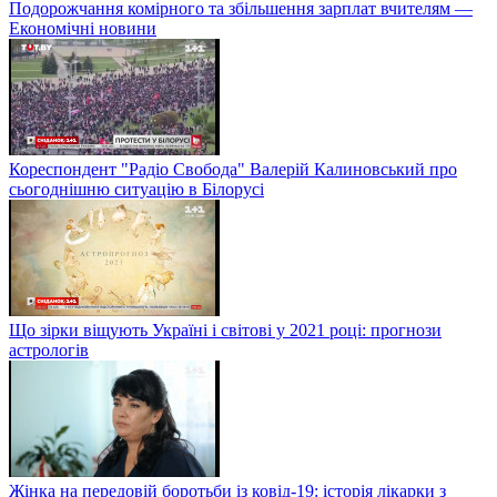
Подорожчання комірного та збільшення зарплат вчителям —
Економічні новини
Кореспондент "Радіо Свобода" Валерій Калиновський про
сьогоднішню ситуацію в Білорусі
Що зірки віщують Україні і світові у 2021 році: прогнози
астрологів
Жінка на передовій боротьби із ковід-19: історія лікарки з