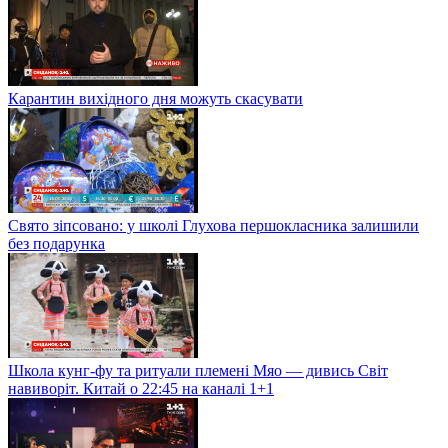
Карантин вихідного дня можуть скасувати
Свято зіпсовано: у школі Глухова першокласника залишили
без подарунка
Школа кунг-фу та ритуали племені Мяо — дивись Світ
навиворіт. Китай о 22:45 на каналі 1+1