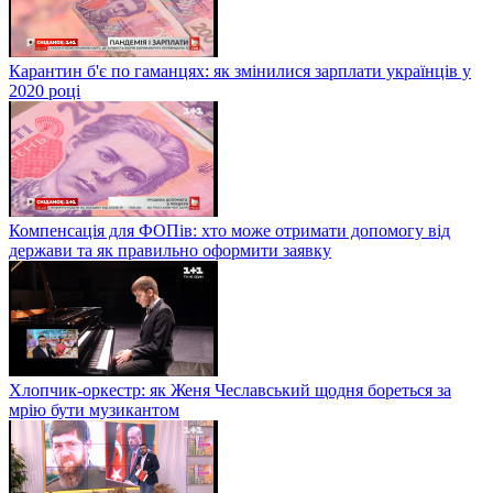
Карантин б'є по гаманцях: як змінилися зарплати українців у
2020 році
Компенсація для ФОПів: хто може отримати допомогу від
держави та як правильно оформити заявку
Хлопчик-оркестр: як Женя Чеславський щодня бореться за
мрію бути музикантом