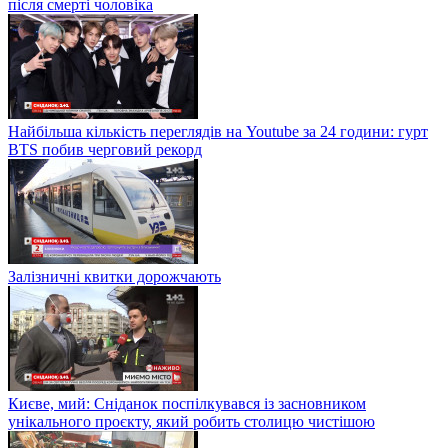
після смерті чоловіка
Найбільша кількість переглядів на Youtube за 24 години: гурт
BTS побив черговий рекорд
Залізничні квитки дорожчають
Києве, мий: Сніданок поспілкувався із засновником
унікального проєкту, який робить столицю чистішою