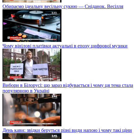
Обираємо ідеальну весільну сукню — Сніданок. Весілля
Чому вінілові платівки актуальні в епоху цифрової музики
Вибори в Білорусі: що зараз відбувається і чому ця тема стала
популярною в Україні
День кави: звідки беруться різні види напою і чому такі ціни