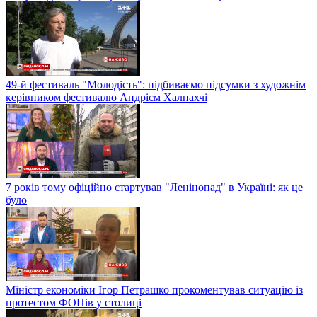
49-й фестиваль "Молодість": підбиваємо підсумки з художнім
керівником фестивалю Андрієм Халпахчі
7 років тому офіційно стартував "Ленінопад" в Україні: як це
було
Міністр економіки Ігор Петрашко прокоментував ситуацію із
протестом ФОПів у столиці