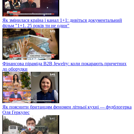
Як змінилася країна і канал 1+1: дивіться документальний
фільм "1+1. 25 років ти не один"
Фінансова піраміда B2B Jewelry: коли покарають причетних
до оборудки
Як пояснити британцям феномен літньої кухні — фудблогерка
Оля Геркулес