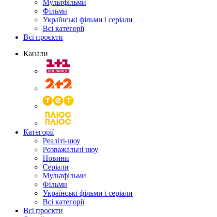
Мультфільми
Фільми
Українські фільми і серіали
Всі категорії
Всі проєкти
Канали
Категорії
Реаліті-шоу
Розважальні шоу
Новини
Серіали
Мультфільми
Фільми
Українські фільми і серіали
Всі категорії
Всі проєкти