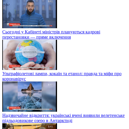
Сьогодні у Кабінеті міністрів плануються кадрові
перестановки — пряме включення
Ультрафіолетові лампи, кокаїн та етанол: правда та міфи про
коронавірус
Надзвичайне відкриття: українські вчені виявили велетенське
підльодовикове озеро в Антарктиді