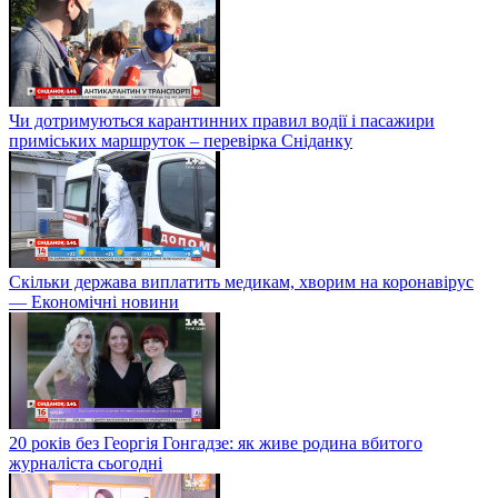
Чи дотримуються карантинних правил водії і пасажири
приміських маршруток – перевірка Сніданку
Скільки держава виплатить медикам, хворим на коронавірус
— Економічні новини
20 років без Георгія Гонгадзе: як живе родина вбитого
журналіста сьогодні