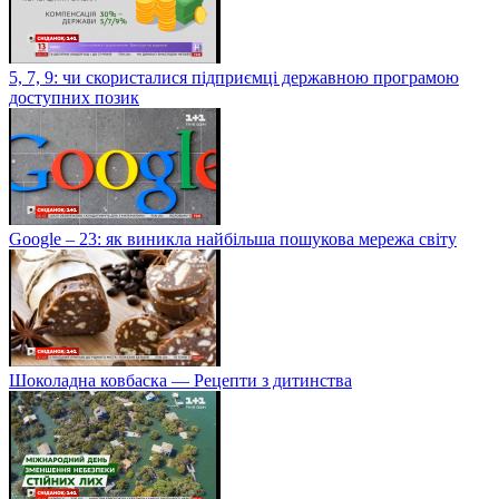
5, 7, 9: чи скористалися підприємці державною програмою
доступних позик
Google – 23: як виникла найбільша пошукова мережа світу
Шоколадна ковбаска — Рецепти з дитинства