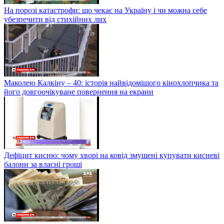
На порозі катастрофи: що чекає на Україну і чи можна себе
убезпечити від стихійних лих
Маколею Калкіну – 40: історія найвідомішого кінохлопчика та
його довгоочікуване повернення на екрани
Дефіцит кисню: чому хворі на ковід змушені купувати кисневі
балони за власні гроші