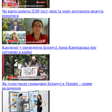
Чи варто робити ПЛР-тест двічі та чому результати можуть
різнитися
Кандидат у президенти Білорусі Анна Канопацька про
ситуацію в країні
Як голосували громадяни Білорусі в Україні – пряме
включення