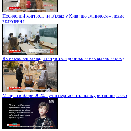
Посилений контроль на в'їздах у Київ: що змінилося – пряме
включення
Як навчальні заклади готуються до нового навчального року
Місцеві вибори 2020: гучні перемоги та найкурйозніші фіаско