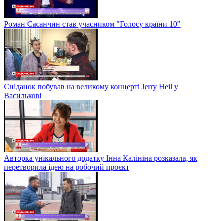
Роман Сасанчин став учасником "Голосу країни 10"
Сніданок побував на великому концерті Jerry Heil у
Василькові
Авторка унікального додатку Інна Калініна розказала, як
перетворила ідею на робочий проєкт