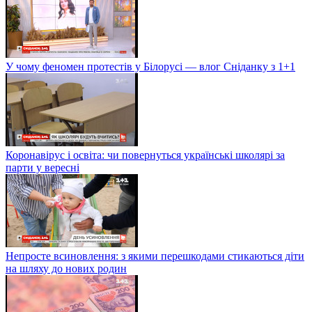
У чому феномен протестів у Білорусі — влог Сніданку з 1+1
Коронавірус і освіта: чи повернуться українські школярі за
парти у вересні
Непросте всиновлення: з якими перешкодами стикаються діти
на шляху до нових родин