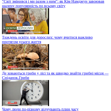
"Світ змінився і ми разом з ним": як Кім Намджун завоював
шалену популярність по всьому світу
Тиждень освіти для дорослих: чому вчитися важливо
протягом усього життя
Де ховаються гриби у лісі та як швидко знайти грибні місця —
Сніданок.Гриби
Чому люди по-різному відчувають плин часу