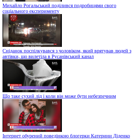
Михайло Рогальський поділився подробицями свого
соціального експерименту
Сніданок поспілкувався з чоловіком, який врятував людей з
автівки, що вилетіла в Русанівський канал
Що таке сухий лід і коли він може бути небезпечним
Інтернет обурений поведінкою блогерки Катерини Діденко