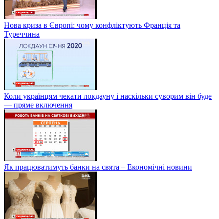
Нова криза в Європі: чому конфліктують Франція та
Туреччина
Коли українцям чекати локдауну і наскільки суворим він буде
— пряме включення
Як працюватимуть банки на свята – Економічні новини