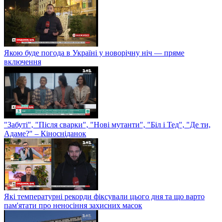
Якою буде погода в Україні у новорічну ніч — пряме
включення
"Забуті", "Після сварки", "Нові мутанти", "Біл і Тед", "Де ти,
Адаме?" – Кіносніданок
Які температурні рекорди фіксували цього дня та що варто
пам'ятати про неносіння захисних масок