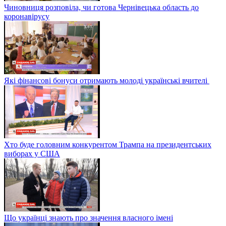
Чиновниця розповіла, чи готова Чернівецька область до
коронавірусу
Які фінансові бонуси отримають молоді українські вчителі
Хто буде головним конкурентом Трампа на президентських
виборах у США
Що українці знають про значення власного імені