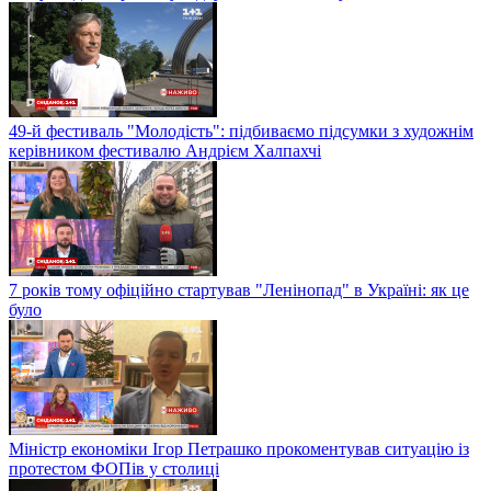
49-й фестиваль "Молодість": підбиваємо підсумки з художнім
керівником фестивалю Андрієм Халпахчі
7 років тому офіційно стартував "Ленінопад" в Україні: як це
було
Міністр економіки Ігор Петрашко прокоментував ситуацію із
протестом ФОПів у столиці