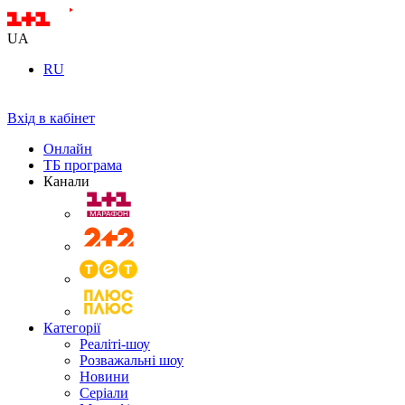
UA
RU
Вхід в кабінет
Онлайн
ТБ програма
Канали
Категорії
Реаліті-шоу
Розважальні шоу
Новини
Серіали