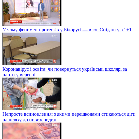
У чому феномен протестів у Білорусі — влог Сніданку з 1+1
Коронавірус і освіта: чи повернуться українські школярі за
парти у вересні
Непросте всиновлення: з якими перешкодами стикаються діти
на шляху до нових родин