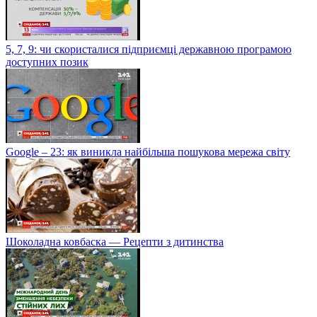
5, 7, 9: чи скористалися підприємці державною програмою
доступних позик
Google – 23: як виникла найбільша пошукова мережа світу
Шоколадна ковбаска — Рецепти з дитинства