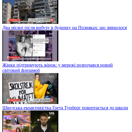
Два місяці після вибуху в будинку на Позняках: що змінилося
Жінки підтримують жінок: у мережі розпочався новий
світовий флешмоб
Шведська екоактивістка Ґрета Тунберг повертається до школи