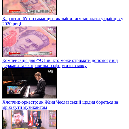
Карантин б'є по гаманцях: як змінилися зарплати українців у
2020 році
Компенсація для ФОПів: хто може отримати допомогу від
держави та як правильно оформити заявку
Хлопчик-оркестр: як Женя Чеславський щодня бореться за
мрію бути музикантом