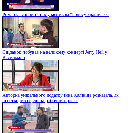
Роман Сасанчин став учасником "Голосу країни 10"
Сніданок побував на великому концерті Jerry Heil у
Василькові
Авторка унікального додатку Інна Калініна розказала, як
перетворила ідею на робочий проєкт