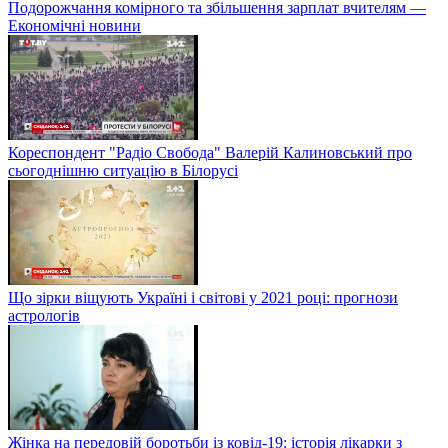
Подорожчання комірного та збільшення зарплат вчителям —
Економічні новини
Кореспондент "Радіо Свобода" Валерій Калиновський про
сьогоднішню ситуацію в Білорусі
Що зірки віщують Україні і світові у 2021 році: прогнози
астрологів
Жінка на передовій боротьби із ковід-19: історія лікарки з