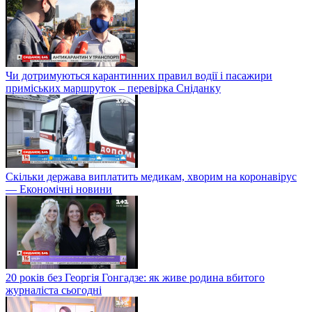
Чи дотримуються карантинних правил водії і пасажири
приміських маршруток – перевірка Сніданку
Скільки держава виплатить медикам, хворим на коронавірус
— Економічні новини
20 років без Георгія Гонгадзе: як живе родина вбитого
журналіста сьогодні