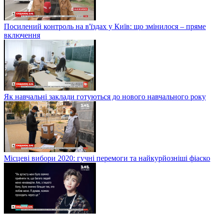
Посилений контроль на в'їздах у Київ: що змінилося – пряме
включення
Як навчальні заклади готуються до нового навчального року
Місцеві вибори 2020: гучні перемоги та найкурйозніші фіаско