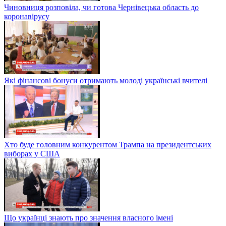
Чиновниця розповіла, чи готова Чернівецька область до
коронавірусу
Які фінансові бонуси отримають молоді українські вчителі
Хто буде головним конкурентом Трампа на президентських
виборах у США
Що українці знають про значення власного імені