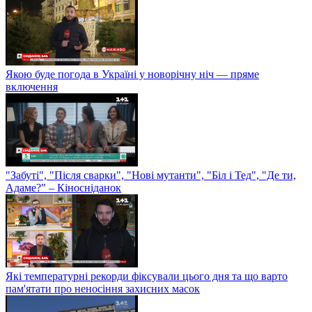
Якою буде погода в Україні у новорічну ніч — пряме
включення
"Забуті", "Після сварки", "Нові мутанти", "Біл і Тед", "Де ти,
Адаме?" – Кіносніданок
Які температурні рекорди фіксували цього дня та що варто
пам'ятати про неносіння захисних масок