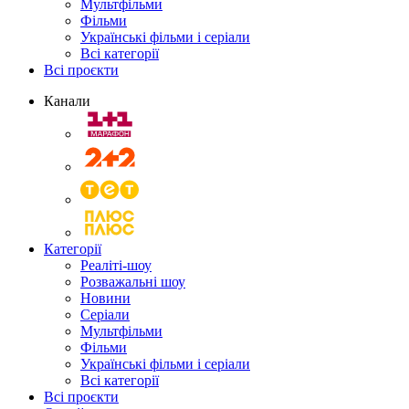
Мультфільми
Фільми
Українські фільми і серіали
Всі категорії
Всі проєкти
Канали
Категорії
Реаліті-шоу
Розважальні шоу
Новини
Серіали
Мультфільми
Фільми
Українські фільми і серіали
Всі категорії
Всі проєкти