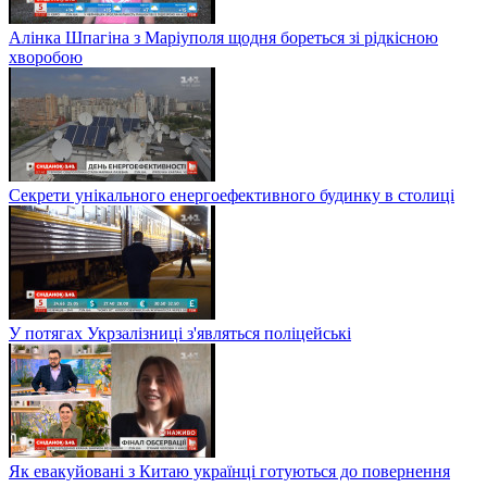
Алінка Шпагіна з Маріуполя щодня бореться зі рідкісною
хворобою
Секрети унікального енергоефективного будинку в столиці
У потягах Укрзалізниці з'являться поліцейські
Як евакуйовані з Китаю українці готуються до повернення