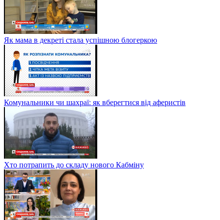
Як мама в декреті стала успішною блогеркою
Комунальники чи шахраї: як вберегтися від аферистів
Хто потрапить до складу нового Кабміну