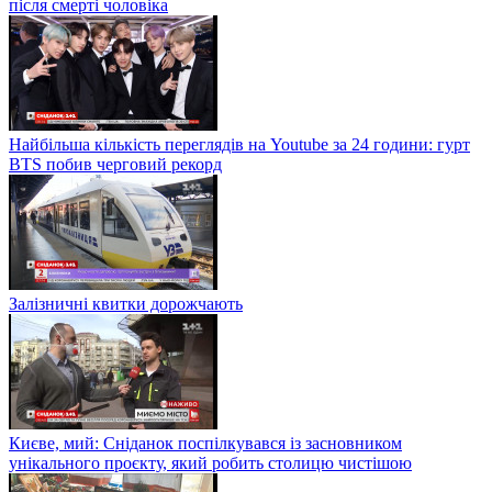
після смерті чоловіка
Найбільша кількість переглядів на Youtube за 24 години: гурт
BTS побив черговий рекорд
Залізничні квитки дорожчають
Києве, мий: Сніданок поспілкувався із засновником
унікального проєкту, який робить столицю чистішою