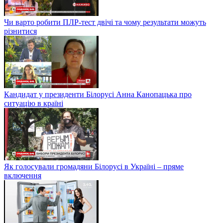
Чи варто робити ПЛР-тест двічі та чому результати можуть
різнитися
Кандидат у президенти Білорусі Анна Канопацька про
ситуацію в країні
Як голосували громадяни Білорусі в Україні – пряме
включення