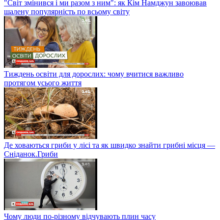
"Світ змінився і ми разом з ним": як Кім Намджун завоював
шалену популярність по всьому світу
Тиждень освіти для дорослих: чому вчитися важливо
протягом усього життя
Де ховаються гриби у лісі та як швидко знайти грибні місця —
Сніданок.Гриби
Чому люди по-різному відчувають плин часу