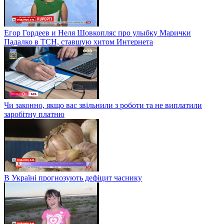
Егор Гордеев и Неля Шовкопляс про улыбку Марички
Падалко в ТСН, ставшую хитом Интернета
Чи законно, якщо вас звільнили з роботи та не виплатили
заробітну платню
В Україні прогнозують дефіцит часнику