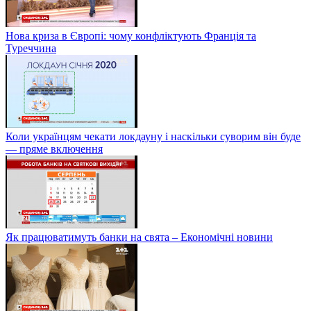
Нова криза в Європі: чому конфліктують Франція та
Туреччина
Коли українцям чекати локдауну і наскільки суворим він буде
— пряме включення
Як працюватимуть банки на свята – Економічні новини