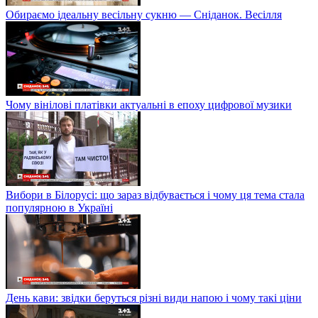
Обираємо ідеальну весільну сукню — Сніданок. Весілля
Чому вінілові платівки актуальні в епоху цифрової музики
Вибори в Білорусі: що зараз відбувається і чому ця тема стала
популярною в Україні
День кави: звідки беруться різні види напою і чому такі ціни