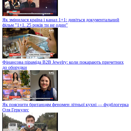
Як змінилася країна і канал 1+1: дивіться документальний
фільм "1+1. 25 років ти не один"
Фінансова піраміда B2B Jewelry: коли покарають причетних
до оборудки
Як пояснити британцям феномен літньої кухні — фудблогерка
Оля Геркулес