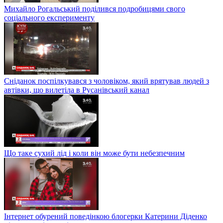
Михайло Рогальський поділився подробицями свого
соціального експерименту
Сніданок поспілкувався з чоловіком, який врятував людей з
автівки, що вилетіла в Русанівський канал
Що таке сухий лід і коли він може бути небезпечним
Інтернет обурений поведінкою блогерки Катерини Діденко