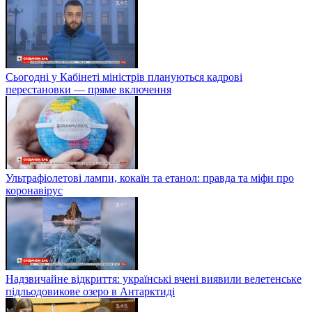
Сьогодні у Кабінеті міністрів плануються кадрові
перестановки — пряме включення
Ультрафіолетові лампи, кокаїн та етанол: правда та міфи про
коронавірус
Надзвичайне відкриття: українські вчені виявили велетенське
підльодовикове озеро в Антарктиді