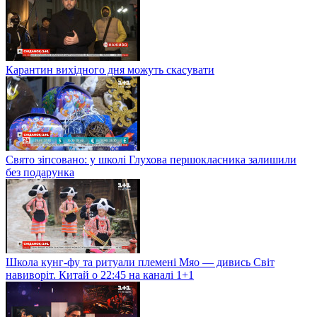
Карантин вихідного дня можуть скасувати
Свято зіпсовано: у школі Глухова першокласника залишили
без подарунка
Школа кунг-фу та ритуали племені Мяо — дивись Світ
навиворіт. Китай о 22:45 на каналі 1+1