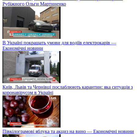
Рубіжного Ольги Мартиненко
В Україні покращать умови для водіїв електрокарів —
Економічні новини
Київ, Львів та Чернівці послаблюють карантин: яка ситуація з
коронавірусом в Україні
Півкілограмові яблука та акциз на вино — Економічні новини