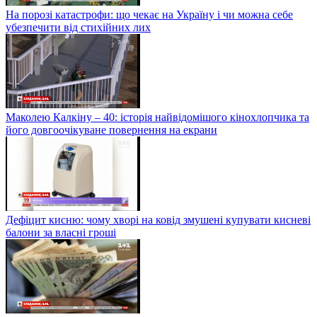
На порозі катастрофи: що чекає на Україну і чи можна себе
убезпечити від стихійних лих
Маколею Калкіну – 40: історія найвідомішого кінохлопчика та
його довгоочікуване повернення на екрани
Дефіцит кисню: чому хворі на ковід змушені купувати кисневі
балони за власні гроші