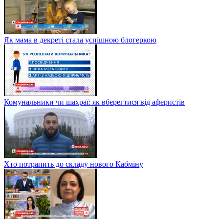
Як мама в декреті стала успішною блогеркою
Комунальники чи шахраї: як вберегтися від аферистів
Хто потрапить до складу нового Кабміну