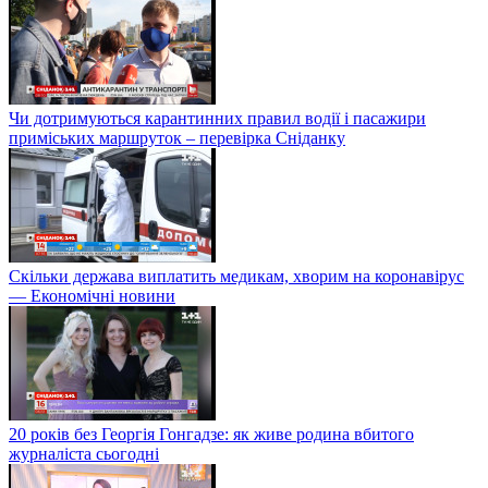
Чи дотримуються карантинних правил водії і пасажири
приміських маршруток – перевірка Сніданку
Скільки держава виплатить медикам, хворим на коронавірус
— Економічні новини
20 років без Георгія Гонгадзе: як живе родина вбитого
журналіста сьогодні