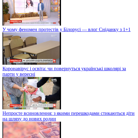
У чому феномен протестів у Білорусі — влог Сніданку з 1+1
Коронавірус і освіта: чи повернуться українські школярі за
парти у вересні
Непросте всиновлення: з якими перешкодами стикаються діти
на шляху до нових родин