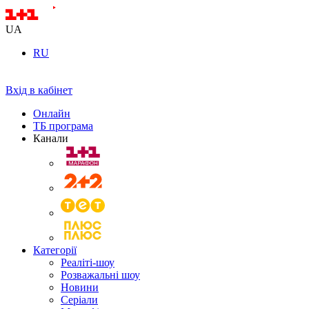
UA
RU
Вхід в кабінет
Онлайн
ТБ програма
Канали
Категорії
Реаліті-шоу
Розважальні шоу
Новини
Серіали