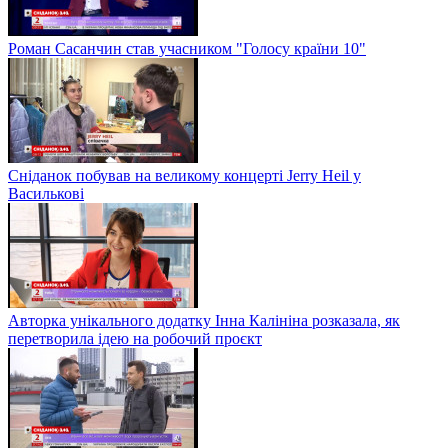
Роман Сасанчин став учасником "Голосу країни 10"
Сніданок побував на великому концерті Jerry Heil у
Василькові
Авторка унікального додатку Інна Калініна розказала, як
перетворила ідею на робочий проєкт