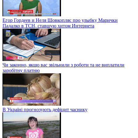
Егор Гордеев и Неля Шовкопляс про улыбку Марички
Падалко в ТСН, ставшую хитом Интернета
Чи законно, якщо вас звільнили з роботи та не виплатили
заробітну платню
В Україні прогнозують дефіцит часнику