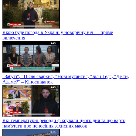
Якою буде погода в Україні у новорічну ніч — пряме
включення
"Забуті", "Після сварки", "Нові мутанти", "Біл і Тед", "Де ти,
Адаме?" – Кіносніданок
Які температурні рекорди фіксували цього дня та що варто
пам'ятати про неносіння захисних масок