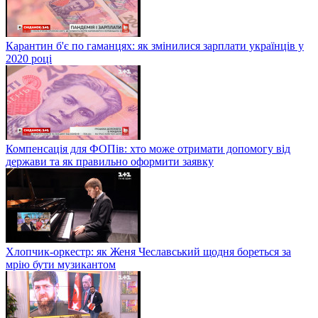
Карантин б'є по гаманцях: як змінилися зарплати українців у
2020 році
Компенсація для ФОПів: хто може отримати допомогу від
держави та як правильно оформити заявку
Хлопчик-оркестр: як Женя Чеславський щодня бореться за
мрію бути музикантом