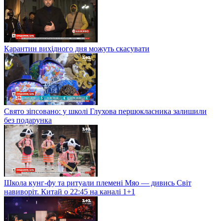
Карантин вихідного дня можуть скасувати
Свято зіпсовано: у школі Глухова першокласника залишили
без подарунка
Школа кунг-фу та ритуали племені Мяо — дивись Світ
навиворіт. Китай о 22:45 на каналі 1+1