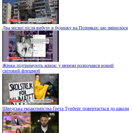
Два місяці після вибуху в будинку на Позняках: що змінилося
Жінки підтримують жінок: у мережі розпочався новий
світовий флешмоб
Шведська екоактивістка Ґрета Тунберг повертається до школи