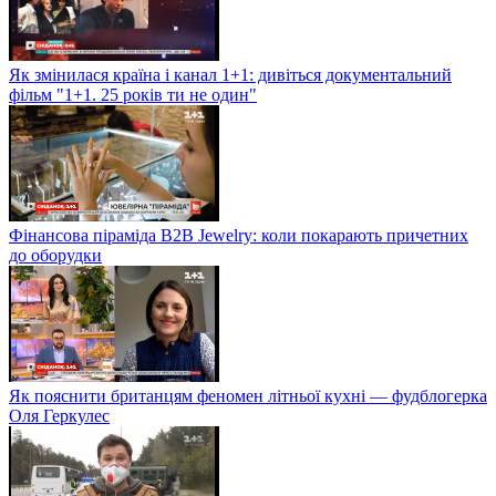
Як змінилася країна і канал 1+1: дивіться документальний
фільм "1+1. 25 років ти не один"
Фінансова піраміда B2B Jewelry: коли покарають причетних
до оборудки
Як пояснити британцям феномен літньої кухні — фудблогерка
Оля Геркулес