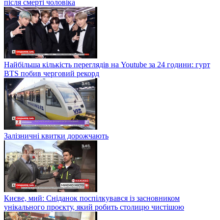
після смерті чоловіка
Найбільша кількість переглядів на Youtube за 24 години: гурт
BTS побив черговий рекорд
Залізничні квитки дорожчають
Києве, мий: Сніданок поспілкувався із засновником
унікального проєкту, який робить столицю чистішою