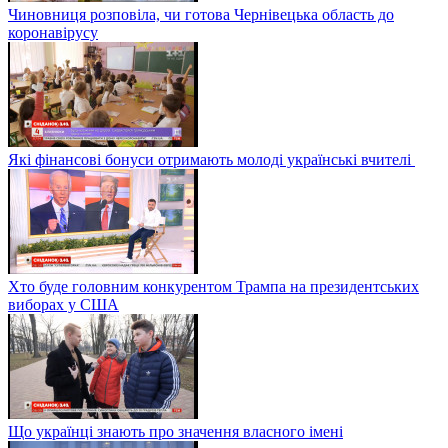
Чиновниця розповіла, чи готова Чернівецька область до
коронавірусу
Які фінансові бонуси отримають молоді українські вчителі
Хто буде головним конкурентом Трампа на президентських
виборах у США
Що українці знають про значення власного імені