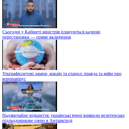
Сьогодні у Кабінеті міністрів плануються кадрові
перестановки — пряме включення
Ультрафіолетові лампи, кокаїн та етанол: правда та міфи про
коронавірус
Надзвичайне відкриття: українські вчені виявили велетенське
підльодовикове озеро в Антарктиді