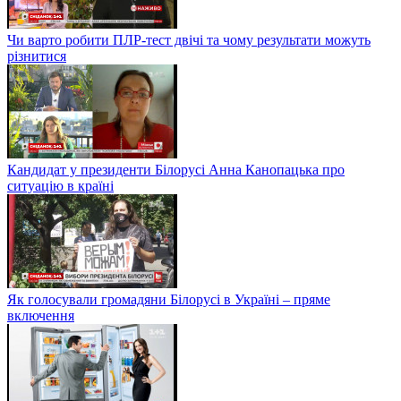
Чи варто робити ПЛР-тест двічі та чому результати можуть
різнитися
Кандидат у президенти Білорусі Анна Канопацька про
ситуацію в країні
Як голосували громадяни Білорусі в Україні – пряме
включення