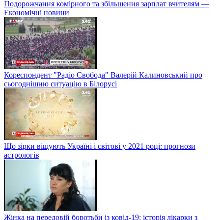
Подорожчання комірного та збільшення зарплат вчителям —
Економічні новини
Кореспондент "Радіо Свобода" Валерій Калиновський про
сьогоднішню ситуацію в Білорусі
Що зірки віщують Україні і світові у 2021 році: прогнози
астрологів
Жінка на передовій боротьби із ковід-19: історія лікарки з