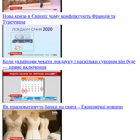
Нова криза в Європі: чому конфліктують Франція та
Туреччина
Коли українцям чекати локдауну і наскільки суворим він буде
— пряме включення
Як працюватимуть банки на свята – Економічні новини