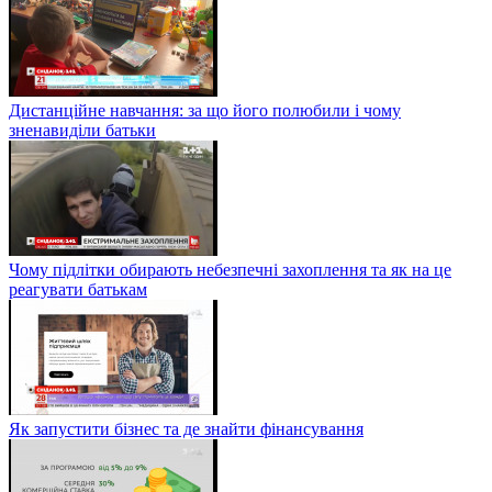
Дистанційне навчання: за що його полюбили і чому
зненавиділи батьки
Чому підлітки обирають небезпечні захоплення та як на це
реагувати батькам
Як запустити бізнес та де знайти фінансування