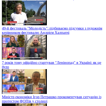
49-й фестиваль "Молодість": підбиваємо підсумки з художнім
керівником фестивалю Андрієм Халпахчі
7 років тому офіційно стартував "Ленінопад" в Україні: як це
було
Міністр економіки Ігор Петрашко прокоментував ситуацію із
протестом ФОПів у столиці