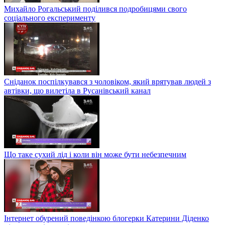
Михайло Рогальський поділився подробицями свого
соціального експерименту
Сніданок поспілкувався з чоловіком, який врятував людей з
автівки, що вилетіла в Русанівський канал
Що таке сухий лід і коли він може бути небезпечним
Інтернет обурений поведінкою блогерки Катерини Діденко