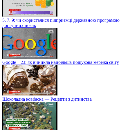
5, 7, 9: чи скористалися підприємці державною програмою
доступних позик
Google – 23: як виникла найбільша пошукова мережа світу
Шоколадна ковбаска — Рецепти з дитинства