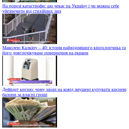
На порозі катастрофи: що чекає на Україну і чи можна себе
убезпечити від стихійних лих
Маколею Калкіну – 40: історія найвідомішого кінохлопчика та
його довгоочікуване повернення на екрани
Дефіцит кисню: чому хворі на ковід змушені купувати кисневі
балони за власні гроші