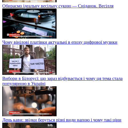
Обираємо ідеальну весільну сукню — Сніданок. Весілля
Чому вінілові платівки актуальні в епоху цифрової музики
Вибори в Білорусі: що зараз відбувається і чому ця тема стала
популярною в Україні
День кави: звідки беруться різні види напою і чому такі ціни