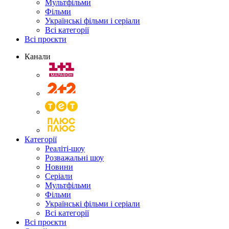
Мультфільми
Фільми
Українські фільми і серіали
Всі категорії
Всі проєкти
Канали
Категорії
Реаліті-шоу
Розважальні шоу
Новини
Серіали
Мультфільми
Фільми
Українські фільми і серіали
Всі категорії
Всі проєкти