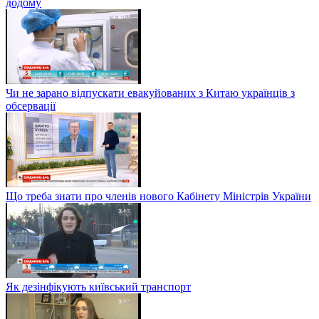
додому
Чи не зарано відпускати евакуйованих з Китаю українців з
обсервації
Що треба знати про членів нового Кабінету Міністрів України
Як дезінфікують київський транспорт