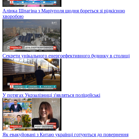
Алінка Шпагіна з Маріуполя щодня бореться зі рідкісною
хворобою
Секрети унікального енергоефективного будинку в столиці
У потягах Укрзалізниці з'являться поліцейські
Як евакуйовані з Китаю українці готуються до повернення