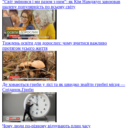
"Світ змінився і ми разом з ним": як Кім Намджун завоював
шалену популярність по всьому світу
Тиждень освіти для дорослих: чому вчитися важливо
протягом усього життя
Де ховаються гриби у лісі та як швидко знайти грибні місця —
Сніданок.Гриби
Чому люди по-різному відчувають плин часу