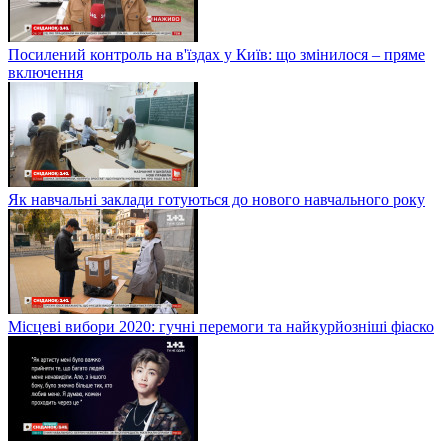
Посилений контроль на в'їздах у Київ: що змінилося – пряме
включення
Як навчальні заклади готуються до нового навчального року
Місцеві вибори 2020: гучні перемоги та найкурйозніші фіаско