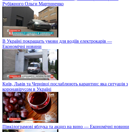
Рубіжного Ольги Мартиненко
В Україні покращать умови для водіїв електрокарів —
Економічні новини
Київ, Львів та Чернівці послаблюють карантин: яка ситуація з
коронавірусом в Україні
Півкілограмові яблука та акциз на вино — Економічні новини