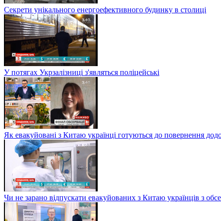
Секрети унікального енергоефективного будинку в столиці
У потягах Укрзалізниці з'являться поліцейські
Як евакуйовані з Китаю українці готуються до повернення дод
Чи не зарано відпускати евакуйованих з Китаю українців з обсе