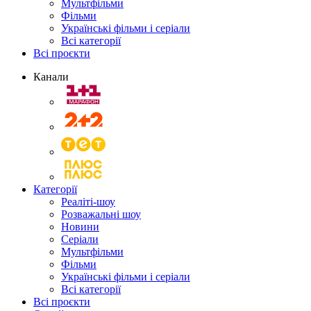
Мультфільми
Фільми
Українські фільми і серіали
Всі категорії
Всі проєкти
Канали
Категорії
Реаліті-шоу
Розважальні шоу
Новини
Серіали
Мультфільми
Фільми
Українські фільми і серіали
Всі категорії
Всі проєкти