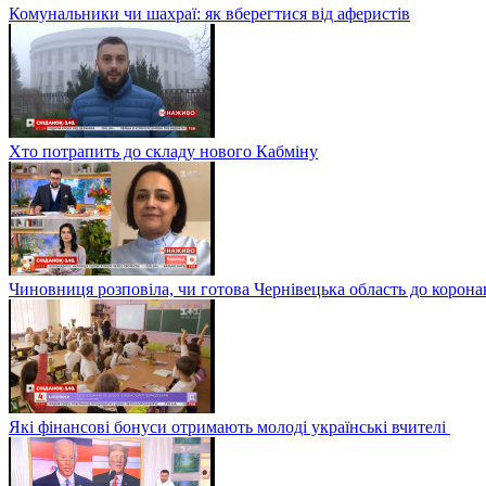
Комунальники чи шахраї: як вберегтися від аферистів
Хто потрапить до складу нового Кабміну
Чиновниця розповіла, чи готова Чернівецька область до корона
Які фінансові бонуси отримають молоді українські вчителі