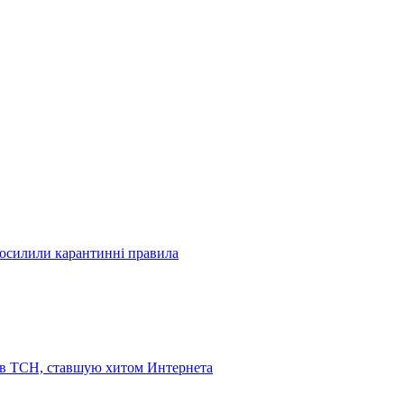
посилили карантинні правила
 в ТСН, ставшую хитом Интернета