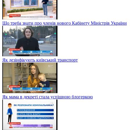
Що треба знати про членів нового Кабінету Міністрів України
Як дезінфікують київський транспорт
Як мама в декреті стала успішною блогеркою