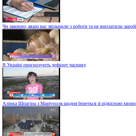
Чи законно, якщо вас звільнили з роботи та не виплатили заро
В Україні прогнозують дефіцит часнику
Алінка Шпагіна з Маріуполя щодня бореться зі рідкісною хвор