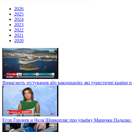
2026
2025
2024
2023
2022
2021
2020
Вимагають тестування або вакцинацію: які туристичні країни 
Егор Гордеев и Неля Шовкопляс про улыбку Марички Падалко