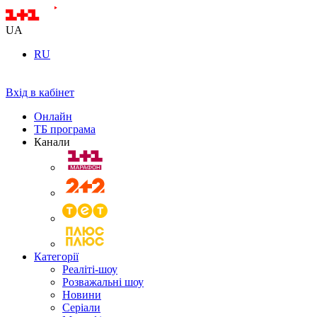
UA
RU
Вхід в кабінет
Онлайн
ТБ програма
Канали
Категорії
Реаліті-шоу
Розважальні шоу
Новини
Серіали