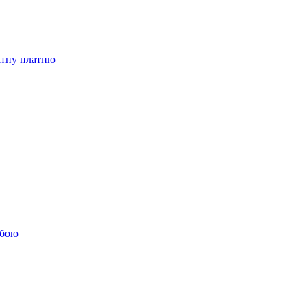
бітну платню
обою