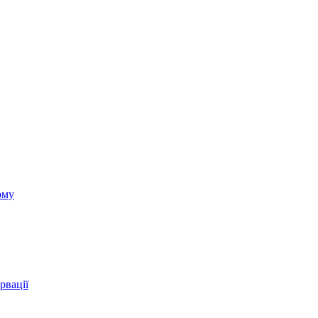
ому
рвації