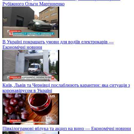
Рубіжного Ольги Мартиненко
В Україні покращать умови для водіїв електрокарів —
Економічні новини
Київ, Львів та Чернівці послаблюють карантин: яка ситуація з
коронавірусом в Україні
Півкілограмові яблука та акциз на вино — Економічні новини