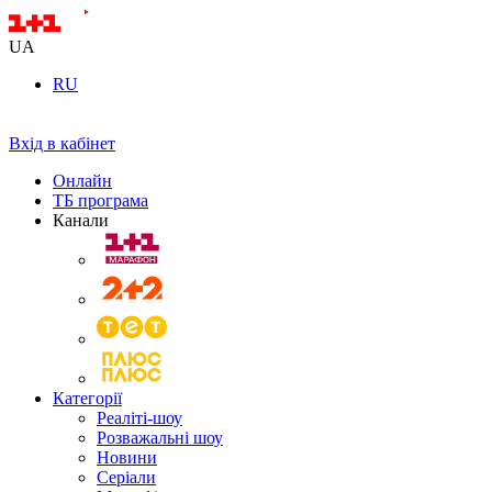
UA
RU
Вхід в кабінет
Онлайн
ТБ програма
Канали
Категорії
Реаліті-шоу
Розважальні шоу
Новини
Серіали