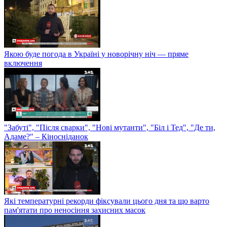
Якою буде погода в Україні у новорічну ніч — пряме
включення
"Забуті", "Після сварки", "Нові мутанти", "Біл і Тед", "Де ти,
Адаме?" – Кіносніданок
Які температурні рекорди фіксували цього дня та що варто
пам'ятати про неносіння захисних масок