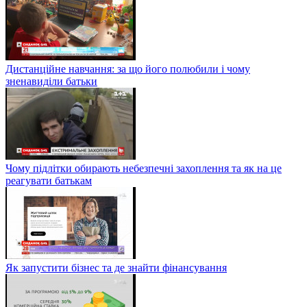
Дистанційне навчання: за що його полюбили і чому
зненавиділи батьки
Чому підлітки обирають небезпечні захоплення та як на це
реагувати батькам
Як запустити бізнес та де знайти фінансування