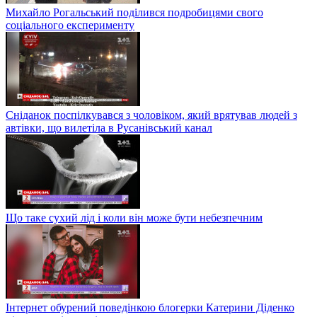
Михайло Рогальський поділився подробицями свого
соціального експерименту
Сніданок поспілкувався з чоловіком, який врятував людей з
автівки, що вилетіла в Русанівський канал
Що таке сухий лід і коли він може бути небезпечним
Інтернет обурений поведінкою блогерки Катерини Діденко