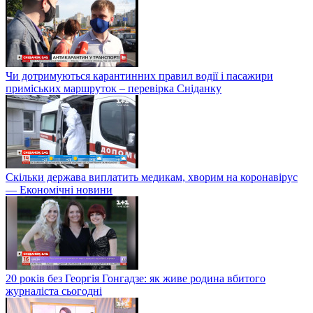
Чи дотримуються карантинних правил водії і пасажири
приміських маршруток – перевірка Сніданку
Скільки держава виплатить медикам, хворим на коронавірус
— Економічні новини
20 років без Георгія Гонгадзе: як живе родина вбитого
журналіста сьогодні