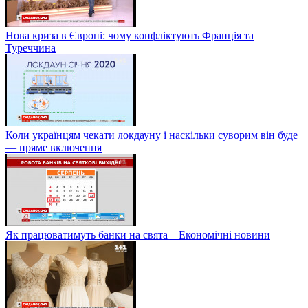
Нова криза в Європі: чому конфліктують Франція та
Туреччина
Коли українцям чекати локдауну і наскільки суворим він буде
— пряме включення
Як працюватимуть банки на свята – Економічні новини