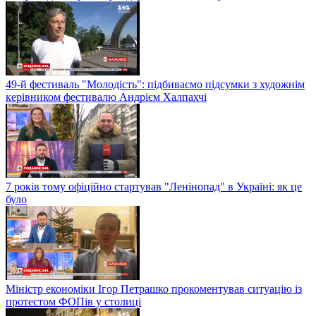
49-й фестиваль "Молодість": підбиваємо підсумки з художнім
керівником фестивалю Андрієм Халпахчі
7 років тому офіційно стартував "Ленінопад" в Україні: як це
було
Міністр економіки Ігор Петрашко прокоментував ситуацію із
протестом ФОПів у столиці