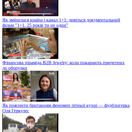
Як змінилася країна і канал 1+1: дивіться документальний
фільм "1+1. 25 років ти не один"
Фінансова піраміда B2B Jewelry: коли покарають причетних
до оборудки
Як пояснити британцям феномен літньої кухні — фудблогерка
Оля Геркулес