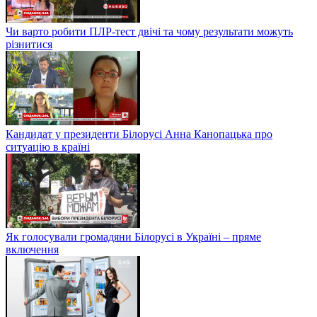
Чи варто робити ПЛР-тест двічі та чому результати можуть
різнитися
Кандидат у президенти Білорусі Анна Канопацька про
ситуацію в країні
Як голосували громадяни Білорусі в Україні – пряме
включення