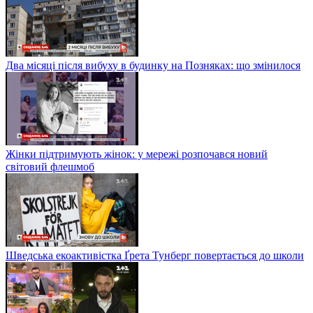
Два місяці після вибуху в будинку на Позняках: що змінилося
Жінки підтримують жінок: у мережі розпочався новий
світовий флешмоб
Шведська екоактивістка Ґрета Тунберг повертається до школи