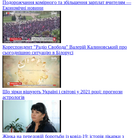
Подорожчання комірного та збільшення зарплат вчителям —
Економічні новини
Кореспондент "Радіо Свобода" Валерій Калиновський про
сьогоднішню ситуацію в Білорусі
Що зірки віщують Україні і світові у 2021 році: прогнози
астрологів
Жінка на передовій боротьби із ковід-19: історія лікарки з