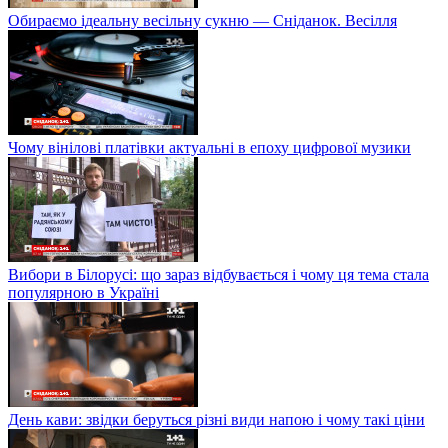
Обираємо ідеальну весільну сукню — Сніданок. Весілля
Чому вінілові платівки актуальні в епоху цифрової музики
Вибори в Білорусі: що зараз відбувається і чому ця тема стала
популярною в Україні
День кави: звідки беруться різні види напою і чому такі ціни