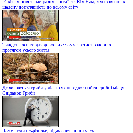
"Світ змінився і ми разом з ним": як Кім Намджун завоював
шалену популярність по всьому світу
Тиждень освіти для дорослих: чому вчитися важливо
протягом усього життя
Де ховаються гриби у лісі та як швидко знайти грибні місця —
Сніданок.Гриби
Чому люди по-різному відчувають плин часу