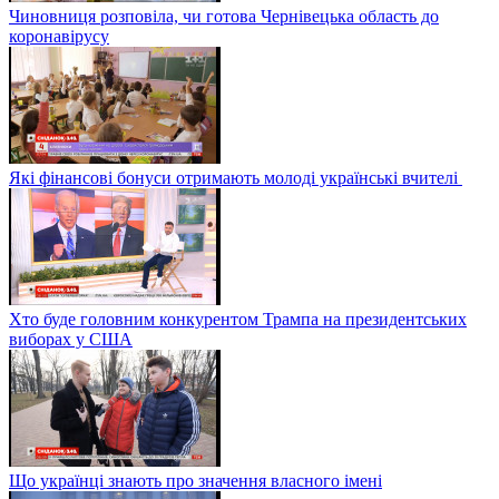
Чиновниця розповіла, чи готова Чернівецька область до
коронавірусу
Які фінансові бонуси отримають молоді українські вчителі
Хто буде головним конкурентом Трампа на президентських
виборах у США
Що українці знають про значення власного імені