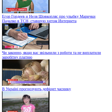
Егор Гордеев и Неля Шовкопляс про улыбку Марички
Падалко в ТСН, ставшую хитом Интернета
Чи законно, якщо вас звільнили з роботи та не виплатили
заробітну платню
В Україні прогнозують дефіцит часнику