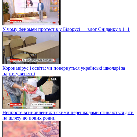
У чому феномен протестів у Білорусі — влог Сніданку з 1+1
Коронавірус і освіта: чи повернуться українські школярі за
парти у вересні
Непросте всиновлення: з якими перешкодами стикаються діти
на шляху до нових родин