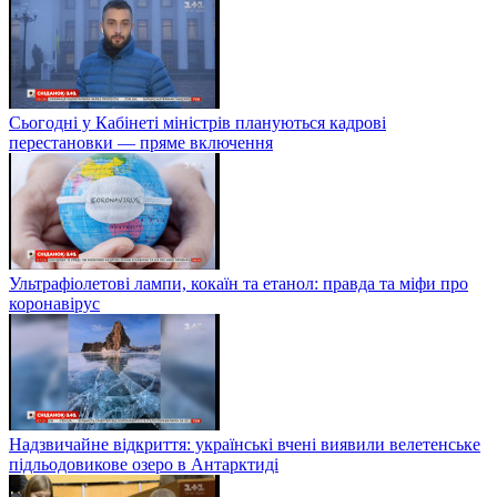
Сьогодні у Кабінеті міністрів плануються кадрові
перестановки — пряме включення
Ультрафіолетові лампи, кокаїн та етанол: правда та міфи про
коронавірус
Надзвичайне відкриття: українські вчені виявили велетенське
підльодовикове озеро в Антарктиді