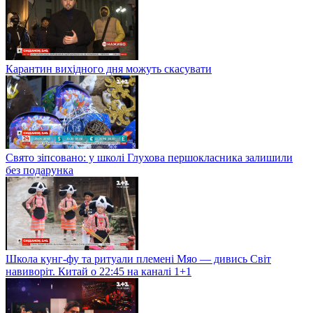
Карантин вихідного дня можуть скасувати
Свято зіпсовано: у школі Глухова першокласника залишили
без подарунка
Школа кунг-фу та ритуали племені Мяо — дивись Світ
навиворіт. Китай о 22:45 на каналі 1+1