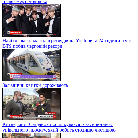
після смерті чоловіка
Найбільша кількість переглядів на Youtube за 24 години: гурт
BTS побив черговий рекорд
Залізничні квитки дорожчають
Києве, мий: Сніданок поспілкувався із засновником
унікального проєкту, який робить столицю чистішою