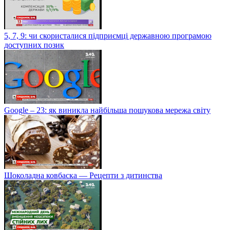
5, 7, 9: чи скористалися підприємці державною програмою
доступних позик
Google – 23: як виникла найбільша пошукова мережа світу
Шоколадна ковбаска — Рецепти з дитинства