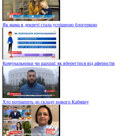
Як мама в декреті стала успішною блогеркою
Комунальники чи шахраї: як вберегтися від аферистів
Хто потрапить до складу нового Кабміну