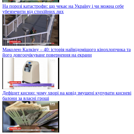
На порозі катастрофи: що чекає на Україну і чи можна себе
убезпечити від стихійних лих
Маколею Калкіну – 40: історія найвідомішого кінохлопчика та
його довгоочікуване повернення на екрани
Дефіцит кисню: чому хворі на ковід змушені купувати кисневі
балони за власні гроші