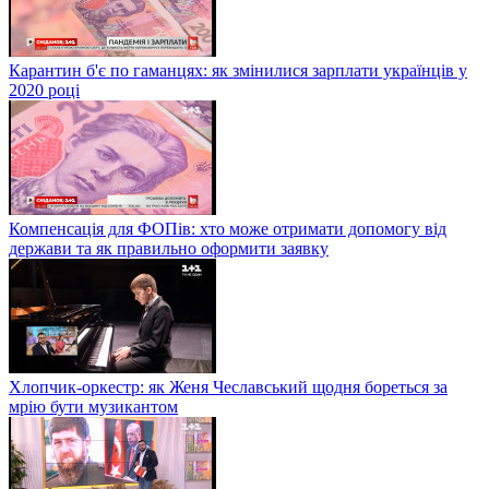
Карантин б'є по гаманцях: як змінилися зарплати українців у
2020 році
Компенсація для ФОПів: хто може отримати допомогу від
держави та як правильно оформити заявку
Хлопчик-оркестр: як Женя Чеславський щодня бореться за
мрію бути музикантом