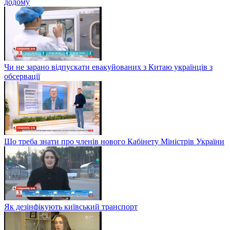
додому
Чи не зарано відпускати евакуйованих з Китаю українців з
обсервації
Що треба знати про членів нового Кабінету Міністрів України
Як дезінфікують київський транспорт