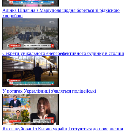
Алінка Шпагіна з Маріуполя щодня бореться зі рідкісною
хворобою
Секрети унікального енергоефективного будинку в столиці
У потягах Укрзалізниці з'являться поліцейські
Як евакуйовані з Китаю українці готуються до повернення