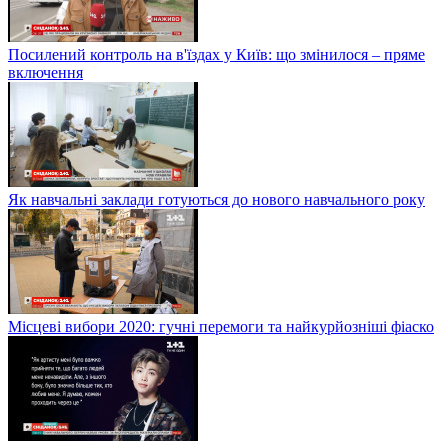
Посилений контроль на в'їздах у Київ: що змінилося – пряме
включення
Як навчальні заклади готуються до нового навчального року
Місцеві вибори 2020: гучні перемоги та найкурйозніші фіаско