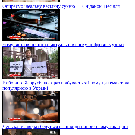
Обираємо ідеальну весільну сукню — Сніданок. Весілля
Чому вінілові платівки актуальні в епоху цифрової музики
Вибори в Білорусі: що зараз відбувається і чому ця тема стала
популярною в Україні
День кави: звідки беруться різні види напою і чому такі ціни