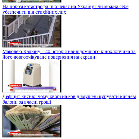
На порозі катастрофи: що чекає на Україну і чи можна себе
убезпечити від стихійних лих
Маколею Калкіну – 40: історія найвідомішого кінохлопчика та
його довгоочікуване повернення на екрани
Дефіцит кисню: чому хворі на ковід змушені купувати кисневі
балони за власні гроші