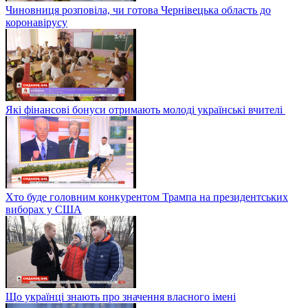
Чиновниця розповіла, чи готова Чернівецька область до
коронавірусу
Які фінансові бонуси отримають молоді українські вчителі
Хто буде головним конкурентом Трампа на президентських
виборах у США
Що українці знають про значення власного імені