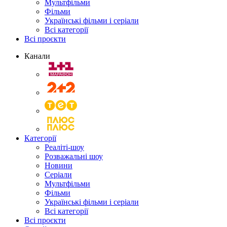
Мультфільми
Фільми
Українські фільми і серіали
Всі категорії
Всі проєкти
Канали
Категорії
Реаліті-шоу
Розважальні шоу
Новини
Серіали
Мультфільми
Фільми
Українські фільми і серіали
Всі категорії
Всі проєкти