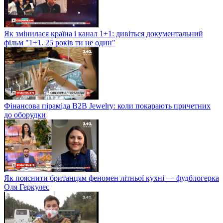
Як змінилася країна і канал 1+1: дивіться документальний
фільм "1+1. 25 років ти не один"
Фінансова піраміда B2B Jewelry: коли покарають причетних
до оборудки
Як пояснити британцям феномен літньої кухні — фудблогерка
Оля Геркулес