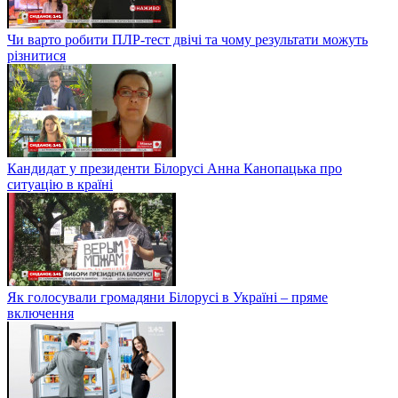
Чи варто робити ПЛР-тест двічі та чому результати можуть
різнитися
Кандидат у президенти Білорусі Анна Канопацька про
ситуацію в країні
Як голосували громадяни Білорусі в Україні – пряме
включення