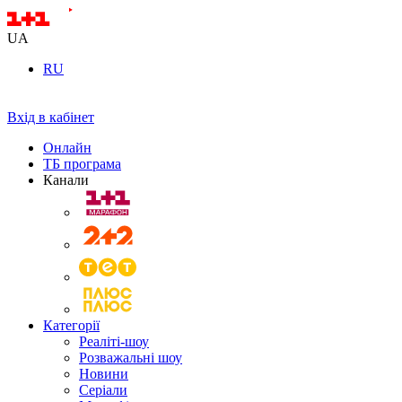
UA
RU
Вхід в кабінет
Онлайн
ТБ програма
Канали
Категорії
Реаліті-шоу
Розважальні шоу
Новини
Серіали