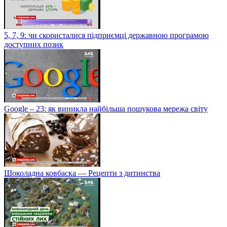
5, 7, 9: чи скористалися підприємці державною програмою
доступних позик
Google – 23: як виникла найбільша пошукова мережа світу
Шоколадна ковбаска — Рецепти з дитинства