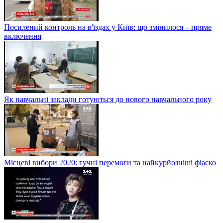
Посилений контроль на в'їздах у Київ: що змінилося – пряме
включення
Як навчальні заклади готуються до нового навчального року
Місцеві вибори 2020: гучні перемоги та найкурйозніші фіаско