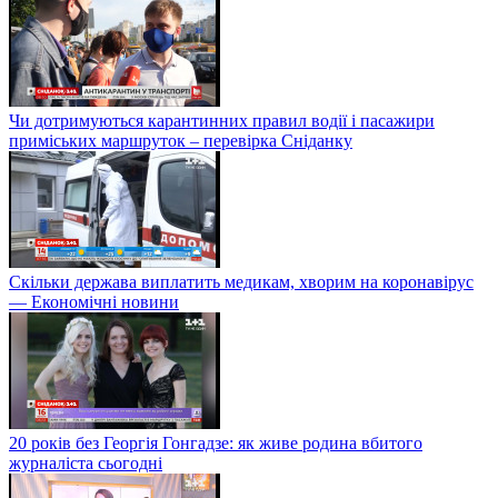
Чи дотримуються карантинних правил водії і пасажири
приміських маршруток – перевірка Сніданку
Скільки держава виплатить медикам, хворим на коронавірус
— Економічні новини
20 років без Георгія Гонгадзе: як живе родина вбитого
журналіста сьогодні