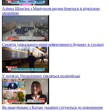
Алінка Шпагіна з Маріуполя щодня бореться зі рідкісною
хворобою
Секрети унікального енергоефективного будинку в столиці
У потягах Укрзалізниці з'являться поліцейські
Як евакуйовані з Китаю українці готуються до повернення