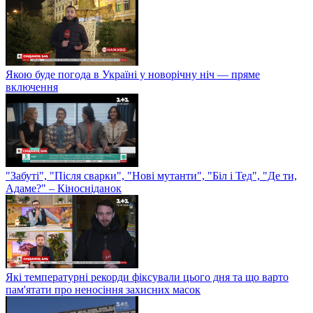
Якою буде погода в Україні у новорічну ніч — пряме
включення
"Забуті", "Після сварки", "Нові мутанти", "Біл і Тед", "Де ти,
Адаме?" – Кіносніданок
Які температурні рекорди фіксували цього дня та що варто
пам'ятати про неносіння захисних масок