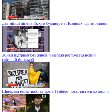
Два місяці після вибуху в будинку на Позняках: що змінилося
Жінки підтримують жінок: у мережі розпочався новий
світовий флешмоб
Шведська екоактивістка Ґрета Тунберг повертається до школи