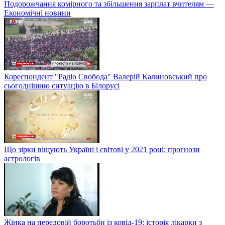
Подорожчання комірного та збільшення зарплат вчителям —
Економічні новини
Кореспондент "Радіо Свобода" Валерій Калиновський про
сьогоднішню ситуацію в Білорусі
Що зірки віщують Україні і світові у 2021 році: прогнози
астрологів
Жінка на передовій боротьби із ковід-19: історія лікарки з