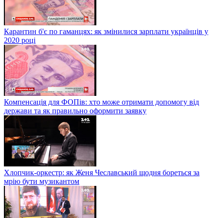
Карантин б'є по гаманцях: як змінилися зарплати українців у
2020 році
Компенсація для ФОПів: хто може отримати допомогу від
держави та як правильно оформити заявку
Хлопчик-оркестр: як Женя Чеславський щодня бореться за
мрію бути музикантом