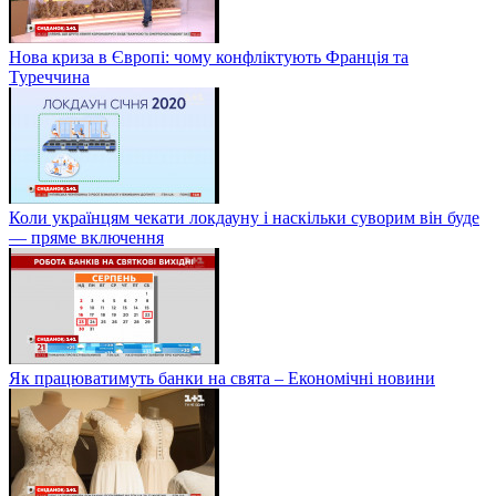
Нова криза в Європі: чому конфліктують Франція та
Туреччина
Коли українцям чекати локдауну і наскільки суворим він буде
— пряме включення
Як працюватимуть банки на свята – Економічні новини