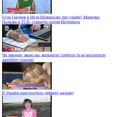
Егор Гордеев и Неля Шовкопляс про улыбку Марички
Падалко в ТСН, ставшую хитом Интернета
Чи законно, якщо вас звільнили з роботи та не виплатили
заробітну платню
В Україні прогнозують дефіцит часнику