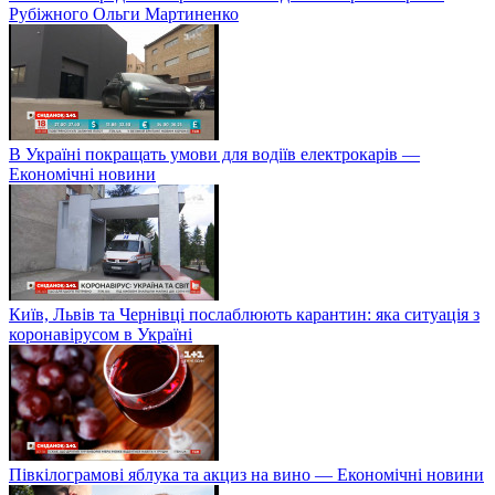
Рубіжного Ольги Мартиненко
В Україні покращать умови для водіїв електрокарів —
Економічні новини
Київ, Львів та Чернівці послаблюють карантин: яка ситуація з
коронавірусом в Україні
Півкілограмові яблука та акциз на вино — Економічні новини