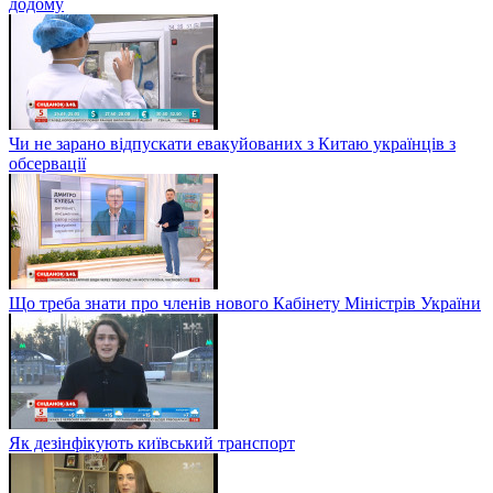
додому
Чи не зарано відпускати евакуйованих з Китаю українців з
обсервації
Що треба знати про членів нового Кабінету Міністрів України
Як дезінфікують київський транспорт