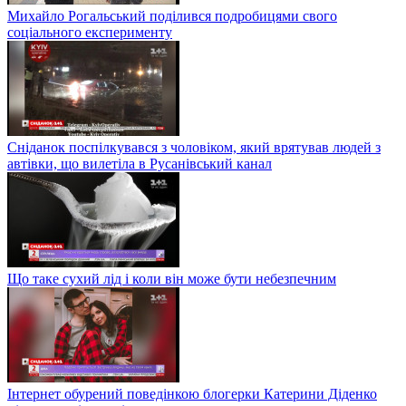
Михайло Рогальський поділився подробицями свого
соціального експерименту
Сніданок поспілкувався з чоловіком, який врятував людей з
автівки, що вилетіла в Русанівський канал
Що таке сухий лід і коли він може бути небезпечним
Інтернет обурений поведінкою блогерки Катерини Діденко