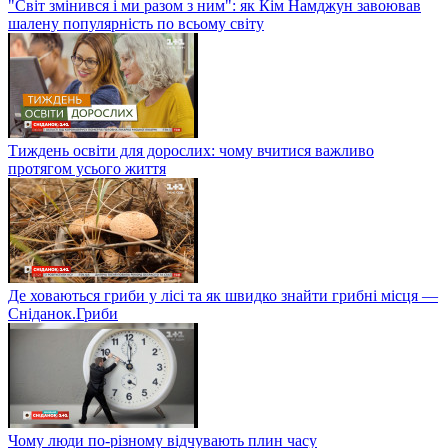
"Світ змінився і ми разом з ним": як Кім Намджун завоював
шалену популярність по всьому світу
Тиждень освіти для дорослих: чому вчитися важливо
протягом усього життя
Де ховаються гриби у лісі та як швидко знайти грибні місця —
Сніданок.Гриби
Чому люди по-різному відчувають плин часу