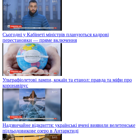
Сьогодні у Кабінеті міністрів плануються кадрові
перестановки — пряме включення
Ультрафіолетові лампи, кокаїн та етанол: правда та міфи про
коронавірус
Надзвичайне відкриття: українські вчені виявили велетенське
підльодовикове озеро в Антарктиді