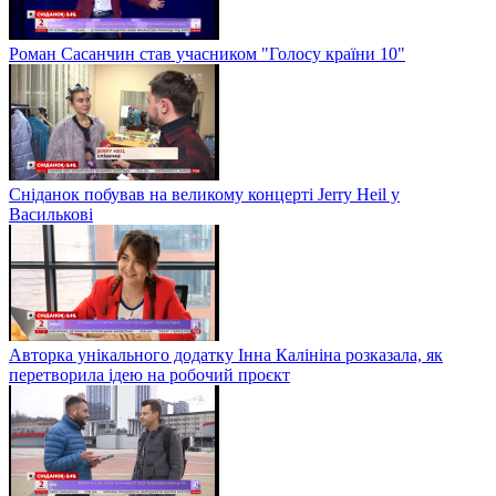
Роман Сасанчин став учасником "Голосу країни 10"
Сніданок побував на великому концерті Jerry Heil у
Василькові
Авторка унікального додатку Інна Калініна розказала, як
перетворила ідею на робочий проєкт