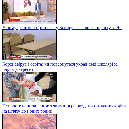
У чому феномен протестів у Білорусі — влог Сніданку з 1+1
Коронавірус і освіта: чи повернуться українські школярі за
парти у вересні
Непросте всиновлення: з якими перешкодами стикаються діти
на шляху до нових родин