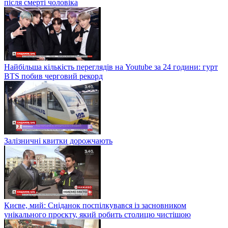
після смерті чоловіка
Найбільша кількість переглядів на Youtube за 24 години: гурт
BTS побив черговий рекорд
Залізничні квитки дорожчають
Києве, мий: Сніданок поспілкувався із засновником
унікального проєкту, який робить столицю чистішою