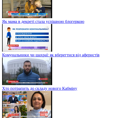
Як мама в декреті стала успішною блогеркою
Комунальники чи шахраї: як вберегтися від аферистів
Хто потрапить до складу нового Кабміну