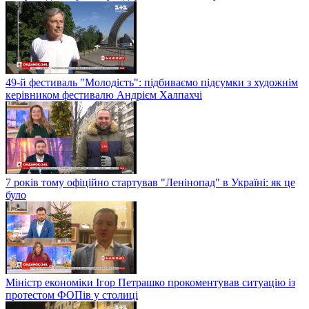
49-й фестиваль "Молодість": підбиваємо підсумки з художнім
керівником фестивалю Андрієм Халпахчі
7 років тому офіційно стартував "Ленінопад" в Україні: як це
було
Міністр економіки Ігор Петрашко прокоментував ситуацію із
протестом ФОПів у столиці