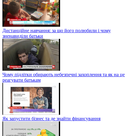
Дистанційне навчання: за що його полюбили і чому
зненавиділи батьки
Чому підлітки обирають небезпечні захоплення та як на це
реагувати батькам
Як запустити бізнес та де знайти фінансування