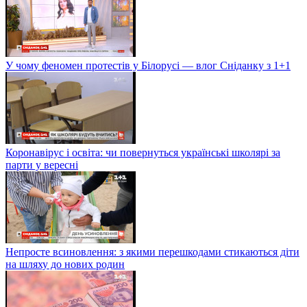
У чому феномен протестів у Білорусі — влог Сніданку з 1+1
Коронавірус і освіта: чи повернуться українські школярі за
парти у вересні
Непросте всиновлення: з якими перешкодами стикаються діти
на шляху до нових родин