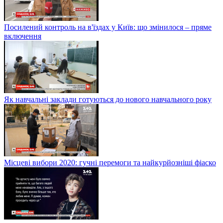
Посилений контроль на в'їздах у Київ: що змінилося – пряме
включення
Як навчальні заклади готуються до нового навчального року
Місцеві вибори 2020: гучні перемоги та найкурйозніші фіаско