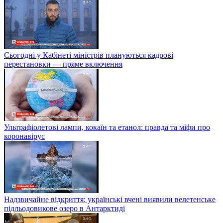
Сьогодні у Кабінеті міністрів плануються кадрові
перестановки — пряме включення
Ультрафіолетові лампи, кокаїн та етанол: правда та міфи про
коронавірус
Надзвичайне відкриття: українські вчені виявили велетенське
підльодовикове озеро в Антарктиді