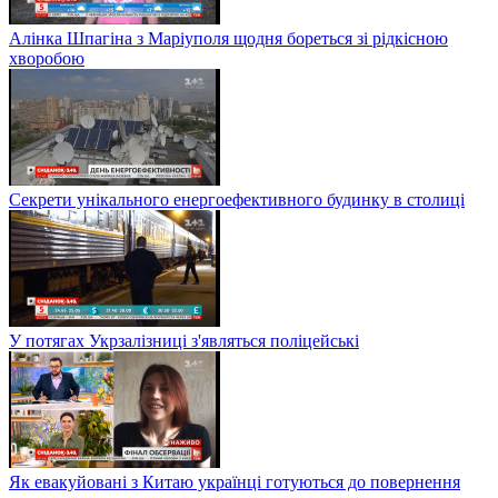
Алінка Шпагіна з Маріуполя щодня бореться зі рідкісною
хворобою
Секрети унікального енергоефективного будинку в столиці
У потягах Укрзалізниці з'являться поліцейські
Як евакуйовані з Китаю українці готуються до повернення