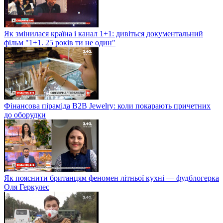
Як змінилася країна і канал 1+1: дивіться документальний
фільм "1+1. 25 років ти не один"
Фінансова піраміда B2B Jewelry: коли покарають причетних
до оборудки
Як пояснити британцям феномен літньої кухні — фудблогерка
Оля Геркулес