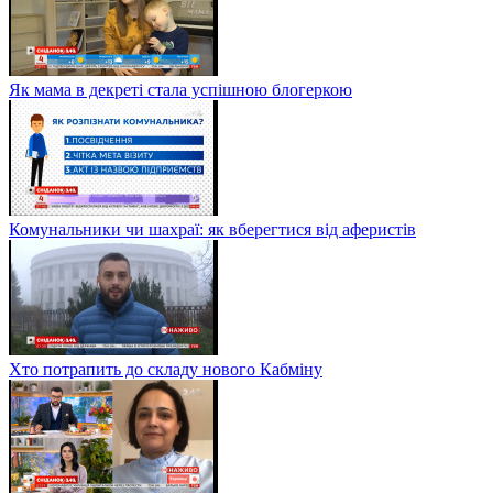
Як мама в декреті стала успішною блогеркою
Комунальники чи шахраї: як вберегтися від аферистів
Хто потрапить до складу нового Кабміну