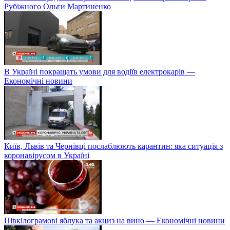
Рубіжного Ольги Мартиненко
В Україні покращать умови для водіїв електрокарів —
Економічні новини
Київ, Львів та Чернівці послаблюють карантин: яка ситуація з
коронавірусом в Україні
Півкілограмові яблука та акциз на вино — Економічні новини