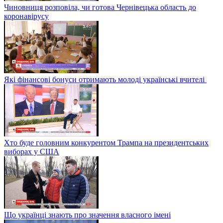
Чиновниця розповіла, чи готова Чернівецька область до
коронавірусу
Які фінансові бонуси отримають молоді українські вчителі
Хто буде головним конкурентом Трампа на президентських
виборах у США
Що українці знають про значення власного імені