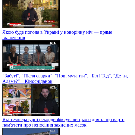
Якою буде погода в Україні у новорічну ніч — пряме
включення
"Забуті", "Після сварки", "Нові мутанти", "Біл і Тед", "Де ти,
Адаме?" – Кіносніданок
Які температурні рекорди фіксували цього дня та що варто
пам'ятати про неносіння захисних масок