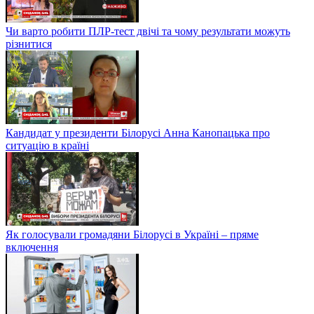
Чи варто робити ПЛР-тест двічі та чому результати можуть
різнитися
Кандидат у президенти Білорусі Анна Канопацька про
ситуацію в країні
Як голосували громадяни Білорусі в Україні – пряме
включення