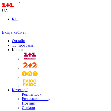
UA
RU
Вхід в кабінет
Онлайн
ТБ програма
Канали
Категорії
Реаліті-шоу
Розважальні шоу
Новини
Серіали