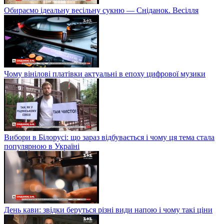
Обираємо ідеальну весільну сукню — Сніданок. Весілля
Чому вінілові платівки актуальні в епоху цифрової музики
Вибори в Білорусі: що зараз відбувається і чому ця тема стала
популярною в Україні
День кави: звідки беруться різні види напою і чому такі ціни