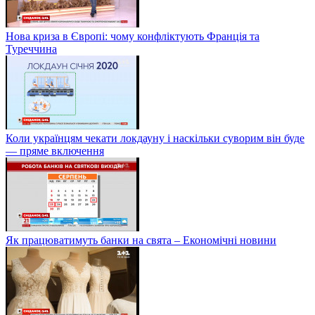
Нова криза в Європі: чому конфліктують Франція та
Туреччина
Коли українцям чекати локдауну і наскільки суворим він буде
— пряме включення
Як працюватимуть банки на свята – Економічні новини