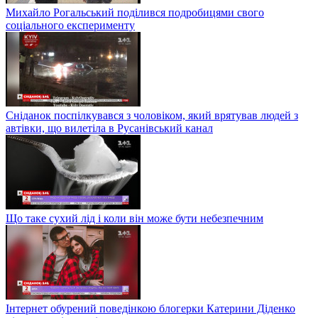
Михайло Рогальський поділився подробицями свого
соціального експерименту
Сніданок поспілкувався з чоловіком, який врятував людей з
автівки, що вилетіла в Русанівський канал
Що таке сухий лід і коли він може бути небезпечним
Інтернет обурений поведінкою блогерки Катерини Діденко