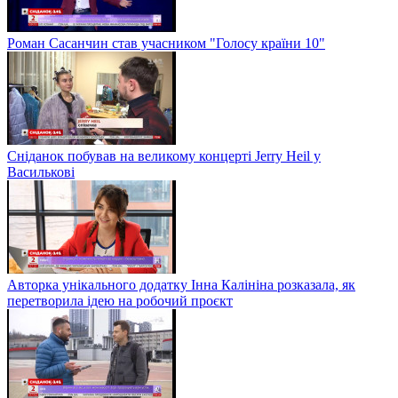
Роман Сасанчин став учасником "Голосу країни 10"
Сніданок побував на великому концерті Jerry Heil у
Василькові
Авторка унікального додатку Інна Калініна розказала, як
перетворила ідею на робочий проєкт