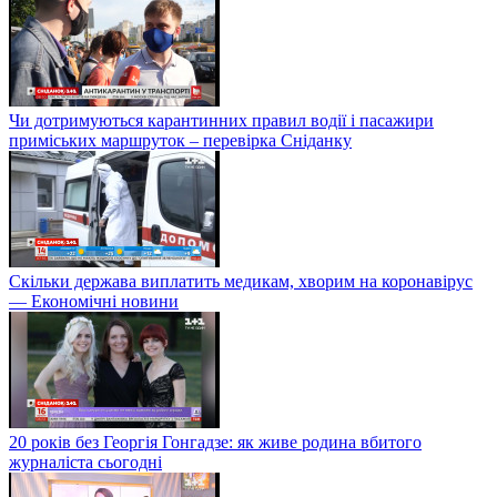
Чи дотримуються карантинних правил водії і пасажири
приміських маршруток – перевірка Сніданку
Скільки держава виплатить медикам, хворим на коронавірус
— Економічні новини
20 років без Георгія Гонгадзе: як живе родина вбитого
журналіста сьогодні