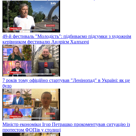
49-й фестиваль "Молодість": підбиваємо підсумки з художнім
керівником фестивалю Андрієм Халпахчі
7 років тому офіційно стартував "Ленінопад" в Україні: як це
було
Міністр економіки Ігор Петрашко прокоментував ситуацію із
протестом ФОПів у столиці