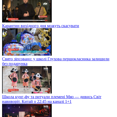
Карантин вихідного дня можуть скасувати
Свято зіпсовано: у школі Глухова першокласника залишили
без подарунка
Школа кунг-фу та ритуали племені Мяо — дивись Світ
навиворіт. Китай о 22:45 на каналі 1+1