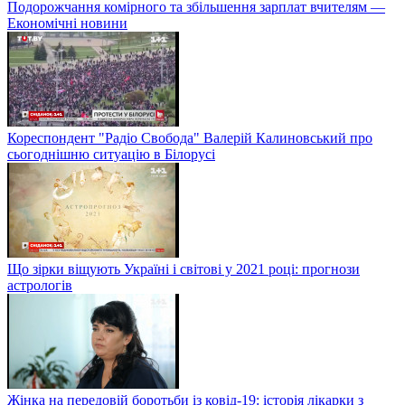
Подорожчання комірного та збільшення зарплат вчителям —
Економічні новини
Кореспондент "Радіо Свобода" Валерій Калиновський про
сьогоднішню ситуацію в Білорусі
Що зірки віщують Україні і світові у 2021 році: прогнози
астрологів
Жінка на передовій боротьби із ковід-19: історія лікарки з