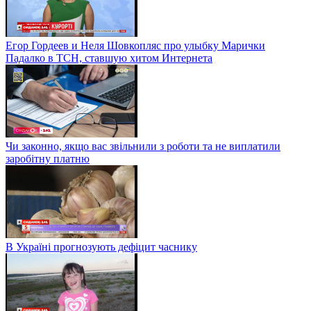
Егор Гордеев и Неля Шовкопляс про улыбку Марички
Падалко в ТСН, ставшую хитом Интернета
Чи законно, якщо вас звільнили з роботи та не виплатили
заробітну платню
В Україні прогнозують дефіцит часнику