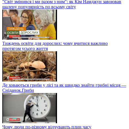
"Світ змінився і ми разом з ним": як Кім Намджун завоював
шалену популярність по всьому світу
Тиждень освіти для дорослих: чому вчитися важливо
протягом усього життя
Де ховаються гриби у лісі та як швидко знайти грибні місця —
Сніданок.Гриби
Чому люди по-різному відчувають плин часу