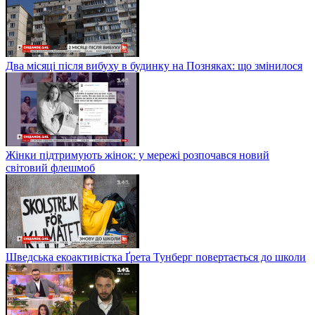
Два місяці після вибуху в будинку на Позняках: що змінилося
Жінки підтримують жінок: у мережі розпочався новий
світовий флешмоб
Шведська екоактивістка Ґрета Тунберг повертається до школи