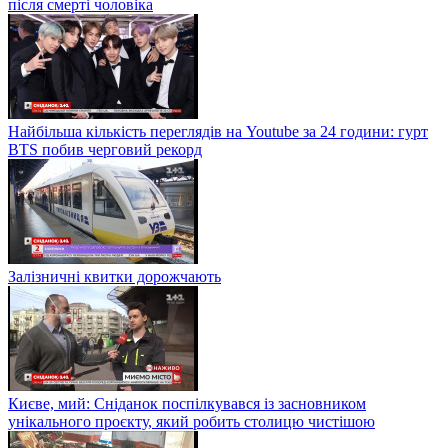
після смерті чоловіка
Найбільша кількість переглядів на Youtube за 24 години: гурт
BTS побив черговий рекорд
Залізничні квитки дорожчають
Києве, мий: Сніданок поспілкувався із засновником
унікального проєкту, який робить столицю чистішою