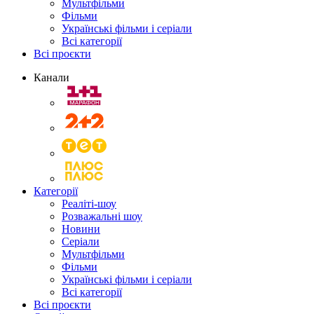
Мультфільми
Фільми
Українські фільми і серіали
Всі категорії
Всі проєкти
Канали
Категорії
Реаліті-шоу
Розважальні шоу
Новини
Серіали
Мультфільми
Фільми
Українські фільми і серіали
Всі категорії
Всі проєкти