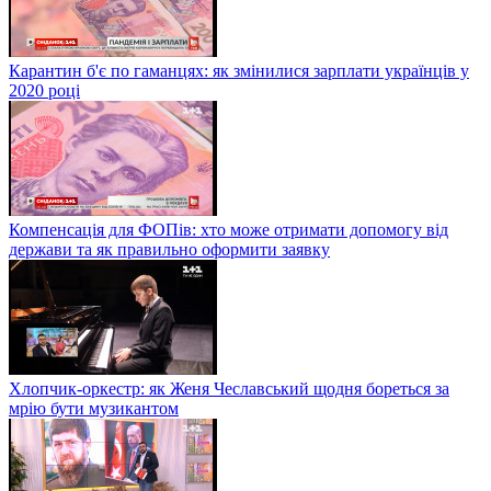
Карантин б'є по гаманцях: як змінилися зарплати українців у
2020 році
Компенсація для ФОПів: хто може отримати допомогу від
держави та як правильно оформити заявку
Хлопчик-оркестр: як Женя Чеславський щодня бореться за
мрію бути музикантом