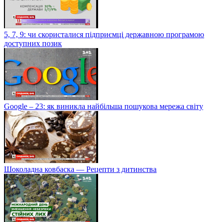
5, 7, 9: чи скористалися підприємці державною програмою
доступних позик
Google – 23: як виникла найбільша пошукова мережа світу
Шоколадна ковбаска — Рецепти з дитинства