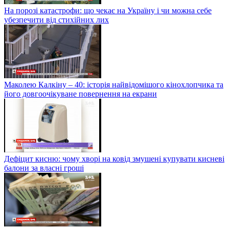
На порозі катастрофи: що чекає на Україну і чи можна себе
убезпечити від стихійних лих
Маколею Калкіну – 40: історія найвідомішого кінохлопчика та
його довгоочікуване повернення на екрани
Дефіцит кисню: чому хворі на ковід змушені купувати кисневі
балони за власні гроші