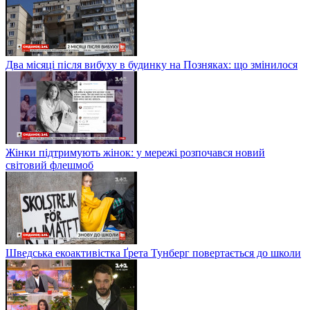
Два місяці після вибуху в будинку на Позняках: що змінилося
Жінки підтримують жінок: у мережі розпочався новий
світовий флешмоб
Шведська екоактивістка Ґрета Тунберг повертається до школи