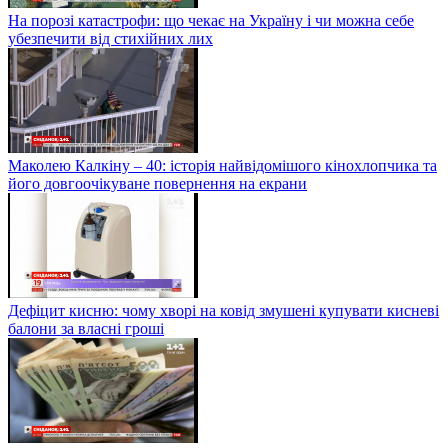
На порозі катастрофи: що чекає на Україну і чи можна себе
убезпечити від стихійних лих
Маколею Калкіну – 40: історія найвідомішого кінохлопчика та
його довгоочікуване повернення на екрани
Дефіцит кисню: чому хворі на ковід змушені купувати кисневі
балони за власні гроші