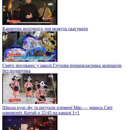
Карантин вихідного дня можуть скасувати
Свято зіпсовано: у школі Глухова першокласника залишили
без подарунка
Школа кунг-фу та ритуали племені Мяо — дивись Світ
навиворіт. Китай о 22:45 на каналі 1+1