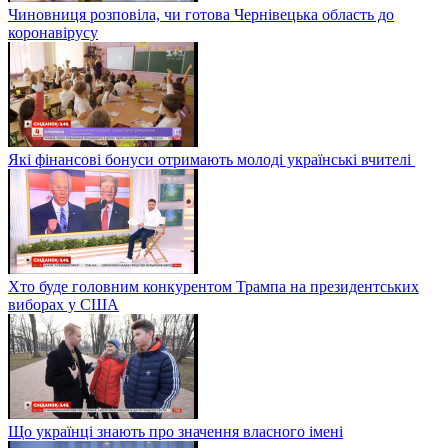
Чиновниця розповіла, чи готова Чернівецька область до
коронавірусу
Які фінансові бонуси отримають молоді українські вчителі
Хто буде головним конкурентом Трампа на президентських
виборах у США
Що українці знають про значення власного імені