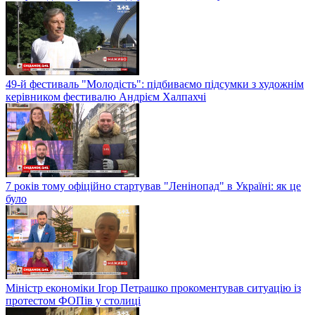
49-й фестиваль "Молодість": підбиваємо підсумки з художнім
керівником фестивалю Андрієм Халпахчі
7 років тому офіційно стартував "Ленінопад" в Україні: як це
було
Міністр економіки Ігор Петрашко прокоментував ситуацію із
протестом ФОПів у столиці