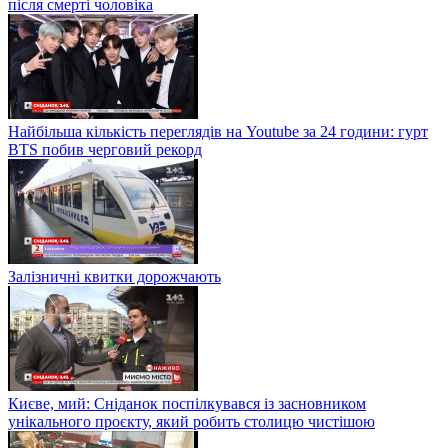
після смерті чоловіка
Найбільша кількість переглядів на Youtube за 24 години: гурт
BTS побив черговий рекорд
Залізничні квитки дорожчають
Києве, мий: Сніданок поспілкувався із засновником
унікального проєкту, який робить столицю чистішою