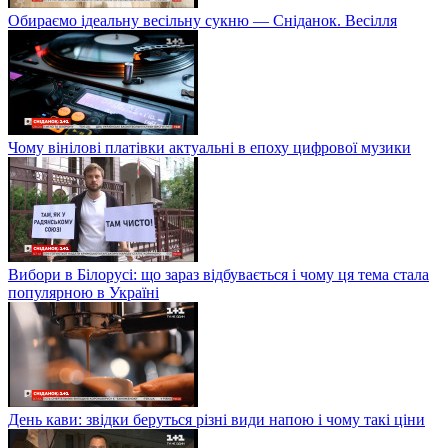
Обираємо ідеальну весільну сукню — Сніданок. Весілля
Чому вінілові платівки актуальні в епоху цифрової музики
Вибори в Білорусі: що зараз відбувається і чому ця тема стала
популярною в Україні
День кави: звідки беруться різні види напою і чому такі ціни