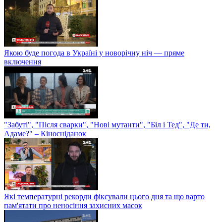
Якою буде погода в Україні у новорічну ніч — пряме
включення
"Забуті", "Після сварки", "Нові мутанти", "Біл і Тед", "Де ти,
Адаме?" – Кіносніданок
Які температурні рекорди фіксували цього дня та що варто
пам'ятати про неносіння захисних масок