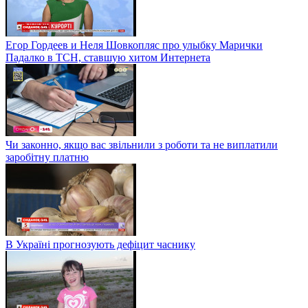
Егор Гордеев и Неля Шовкопляс про улыбку Марички
Падалко в ТСН, ставшую хитом Интернета
Чи законно, якщо вас звільнили з роботи та не виплатили
заробітну платню
В Україні прогнозують дефіцит часнику