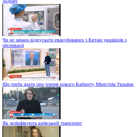
додому
Чи не зарано відпускати евакуйованих з Китаю українців з
обсервації
Що треба знати про членів нового Кабінету Міністрів України
Як дезінфікують київський транспорт