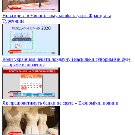
Нова криза в Європі: чому конфліктують Франція та
Туреччина
Коли українцям чекати локдауну і наскільки суворим він буде
— пряме включення
Як працюватимуть банки на свята – Економічні новини