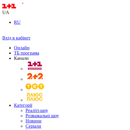
UA
RU
Вхід в кабінет
Онлайн
ТБ програма
Канали
Категорії
Реаліті-шоу
Розважальні шоу
Новини
Серіали