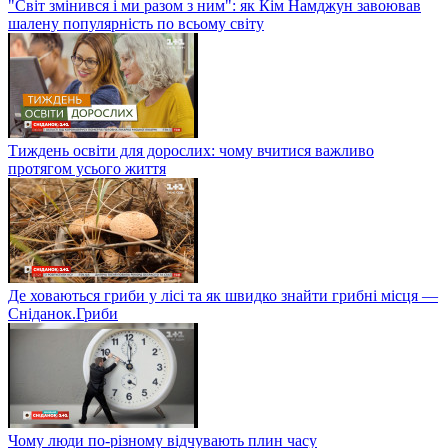
"Світ змінився і ми разом з ним": як Кім Намджун завоював
шалену популярність по всьому світу
Тиждень освіти для дорослих: чому вчитися важливо
протягом усього життя
Де ховаються гриби у лісі та як швидко знайти грибні місця —
Сніданок.Гриби
Чому люди по-різному відчувають плин часу