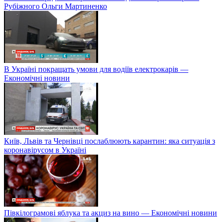
Рубіжного Ольги Мартиненко
В Україні покращать умови для водіїв електрокарів —
Економічні новини
Київ, Львів та Чернівці послаблюють карантин: яка ситуація з
коронавірусом в Україні
Півкілограмові яблука та акциз на вино — Економічні новини