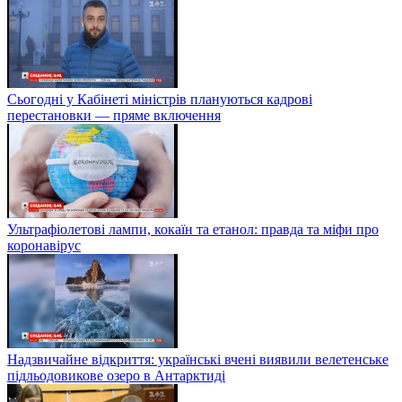
Сьогодні у Кабінеті міністрів плануються кадрові
перестановки — пряме включення
Ультрафіолетові лампи, кокаїн та етанол: правда та міфи про
коронавірус
Надзвичайне відкриття: українські вчені виявили велетенське
підльодовикове озеро в Антарктиді