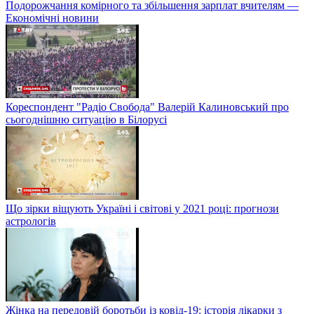
Подорожчання комірного та збільшення зарплат вчителям —
Економічні новини
Кореспондент "Радіо Свобода" Валерій Калиновський про
сьогоднішню ситуацію в Білорусі
Що зірки віщують Україні і світові у 2021 році: прогнози
астрологів
Жінка на передовій боротьби із ковід-19: історія лікарки з