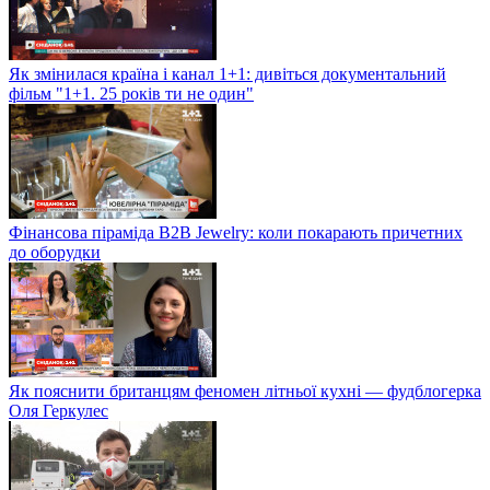
Як змінилася країна і канал 1+1: дивіться документальний
фільм "1+1. 25 років ти не один"
Фінансова піраміда B2B Jewelry: коли покарають причетних
до оборудки
Як пояснити британцям феномен літньої кухні — фудблогерка
Оля Геркулес