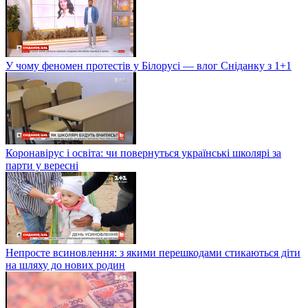
У чому феномен протестів у Білорусі — влог Сніданку з 1+1
Коронавірус і освіта: чи повернуться українські школярі за
парти у вересні
Непросте всиновлення: з якими перешкодами стикаються діти
на шляху до нових родин