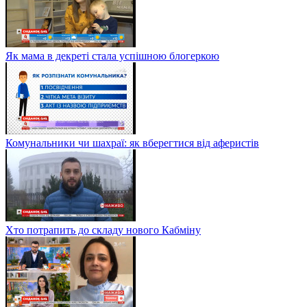
Як мама в декреті стала успішною блогеркою
Комунальники чи шахраї: як вберегтися від аферистів
Хто потрапить до складу нового Кабміну