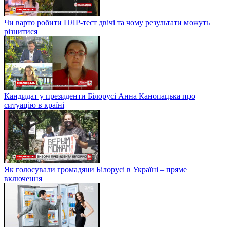
Чи варто робити ПЛР-тест двічі та чому результати можуть
різнитися
Кандидат у президенти Білорусі Анна Канопацька про
ситуацію в країні
Як голосували громадяни Білорусі в Україні – пряме
включення