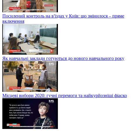
Посилений контроль на в'їздах у Київ: що змінилося – пряме
включення
Як навчальні заклади готуються до нового навчального року
Місцеві вибори 2020: гучні перемоги та найкурйозніші фіаско