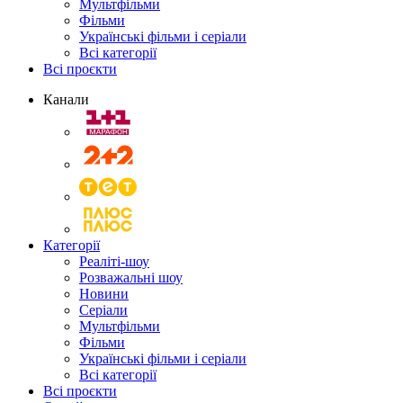
Мультфільми
Фільми
Українські фільми і серіали
Всі категорії
Всі проєкти
Канали
Категорії
Реаліті-шоу
Розважальні шоу
Новини
Серіали
Мультфільми
Фільми
Українські фільми і серіали
Всі категорії
Всі проєкти