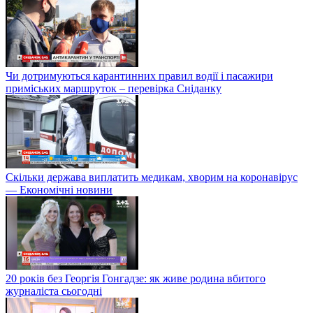
Чи дотримуються карантинних правил водії і пасажири
приміських маршруток – перевірка Сніданку
Скільки держава виплатить медикам, хворим на коронавірус
— Економічні новини
20 років без Георгія Гонгадзе: як живе родина вбитого
журналіста сьогодні