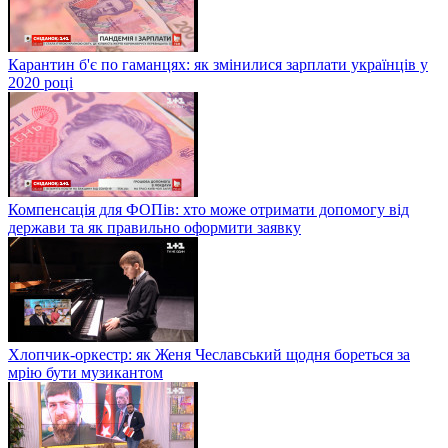
Карантин б'є по гаманцях: як змінилися зарплати українців у
2020 році
Компенсація для ФОПів: хто може отримати допомогу від
держави та як правильно оформити заявку
Хлопчик-оркестр: як Женя Чеславський щодня бореться за
мрію бути музикантом