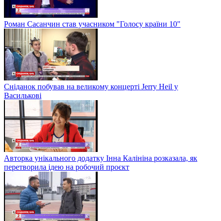
Роман Сасанчин став учасником "Голосу країни 10"
Сніданок побував на великому концерті Jerry Heil у
Василькові
Авторка унікального додатку Інна Калініна розказала, як
перетворила ідею на робочий проєкт