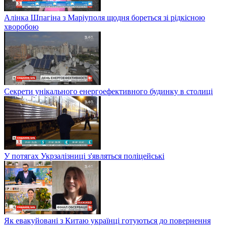
Алінка Шпагіна з Маріуполя щодня бореться зі рідкісною
хворобою
Секрети унікального енергоефективного будинку в столиці
У потягах Укрзалізниці з'являться поліцейські
Як евакуйовані з Китаю українці готуються до повернення