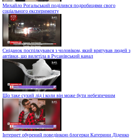
Михайло Рогальський поділився подробицями свого
соціального експерименту
Сніданок поспілкувався з чоловіком, який врятував людей з
автівки, що вилетіла в Русанівський канал
Що таке сухий лід і коли він може бути небезпечним
Інтернет обурений поведінкою блогерки Катерини Діденко