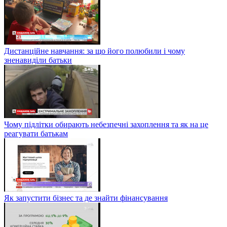
Дистанційне навчання: за що його полюбили і чому
зненавиділи батьки
Чому підлітки обирають небезпечні захоплення та як на це
реагувати батькам
Як запустити бізнес та де знайти фінансування