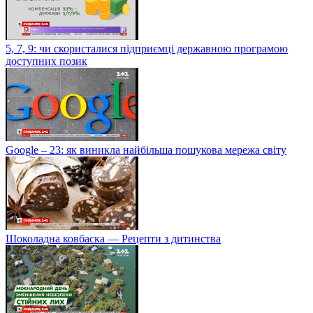
5, 7, 9: чи скористалися підприємці державною програмою
доступних позик
Google – 23: як виникла найбільша пошукова мережа світу
Шоколадна ковбаска — Рецепти з дитинства