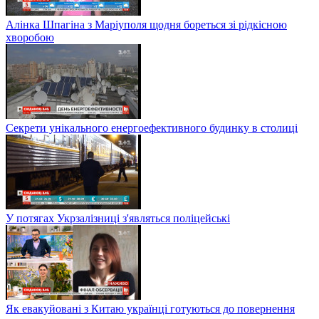
Алінка Шпагіна з Маріуполя щодня бореться зі рідкісною
хворобою
Секрети унікального енергоефективного будинку в столиці
У потягах Укрзалізниці з'являться поліцейські
Як евакуйовані з Китаю українці готуються до повернення