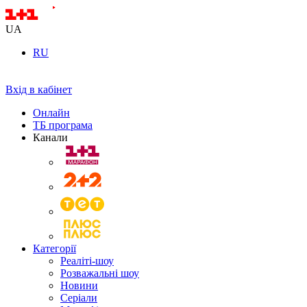
UA
RU
Вхід в кабінет
Онлайн
ТБ програма
Канали
Категорії
Реаліті-шоу
Розважальні шоу
Новини
Серіали