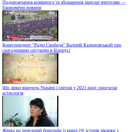
Подорожчання комірного та збільшення зарплат вчителям —
Економічні новини
Кореспондент "Радіо Свобода" Валерій Калиновський про
сьогоднішню ситуацію в Білорусі
Що зірки віщують Україні і світові у 2021 році: прогнози
астрологів
Жінка на передовій боротьби із ковід-19: історія лікарки з