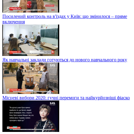
Посилений контроль на в'їздах у Київ: що змінилося – пряме
включення
Як навчальні заклади готуються до нового навчального року
Місцеві вибори 2020: гучні перемоги та найкурйозніші фіаско