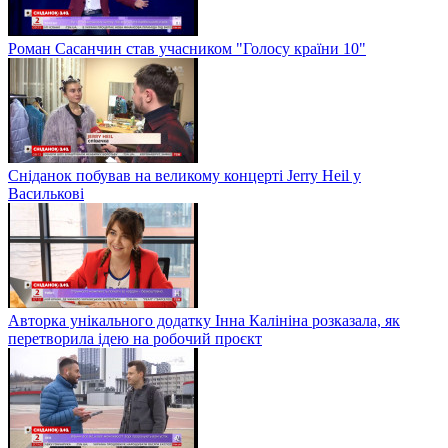
Роман Сасанчин став учасником "Голосу країни 10"
Сніданок побував на великому концерті Jerry Heil у
Василькові
Авторка унікального додатку Інна Калініна розказала, як
перетворила ідею на робочий проєкт