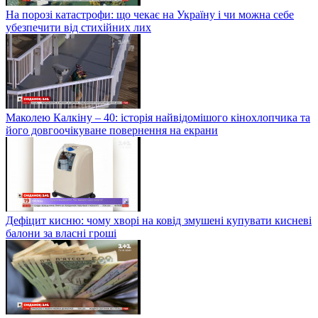
На порозі катастрофи: що чекає на Україну і чи можна себе
убезпечити від стихійних лих
Маколею Калкіну – 40: історія найвідомішого кінохлопчика та
його довгоочікуване повернення на екрани
Дефіцит кисню: чому хворі на ковід змушені купувати кисневі
балони за власні гроші