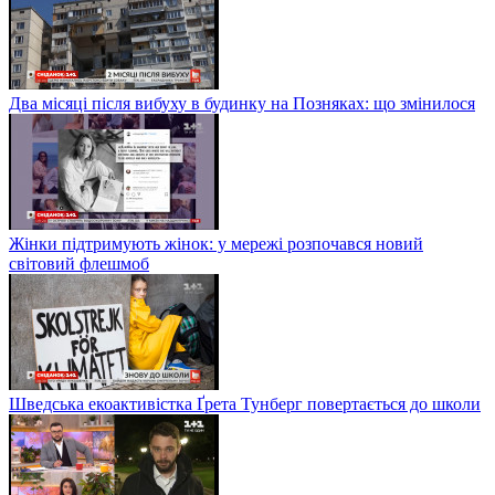
Два місяці після вибуху в будинку на Позняках: що змінилося
Жінки підтримують жінок: у мережі розпочався новий
світовий флешмоб
Шведська екоактивістка Ґрета Тунберг повертається до школи