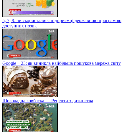
5, 7, 9: чи скористалися підприємці державною програмою
доступних позик
Google – 23: як виникла найбільша пошукова мережа світу
Шоколадна ковбаска — Рецепти з дитинства