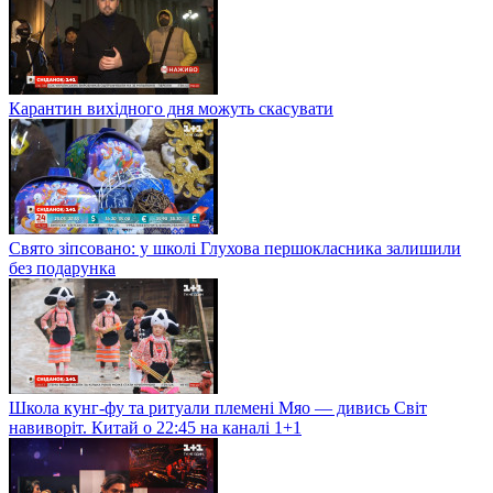
Карантин вихідного дня можуть скасувати
Свято зіпсовано: у школі Глухова першокласника залишили
без подарунка
Школа кунг-фу та ритуали племені Мяо — дивись Світ
навиворіт. Китай о 22:45 на каналі 1+1