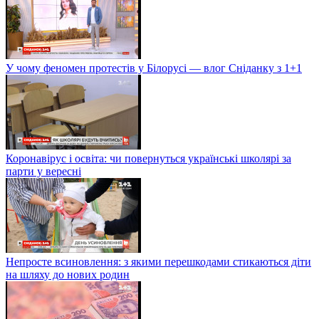
У чому феномен протестів у Білорусі — влог Сніданку з 1+1
Коронавірус і освіта: чи повернуться українські школярі за
парти у вересні
Непросте всиновлення: з якими перешкодами стикаються діти
на шляху до нових родин