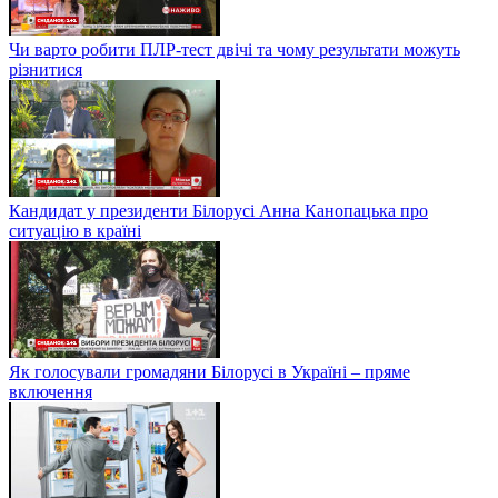
Чи варто робити ПЛР-тест двічі та чому результати можуть
різнитися
Кандидат у президенти Білорусі Анна Канопацька про
ситуацію в країні
Як голосували громадяни Білорусі в Україні – пряме
включення