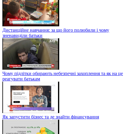
Дистанційне навчання: за що його полюбили і чому
зненавиділи батьки
Чому підлітки обирають небезпечні захоплення та як на це
реагувати батькам
Як запустити бізнес та де знайти фінансування