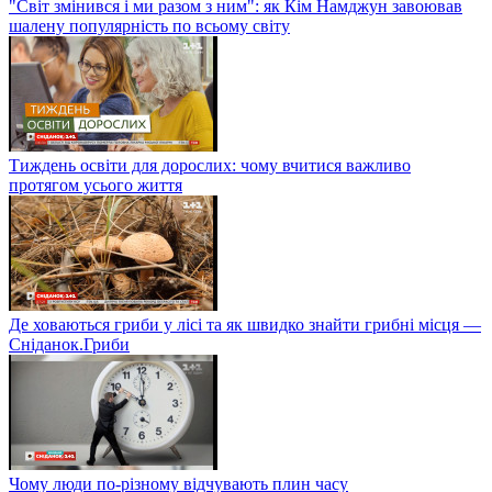
"Світ змінився і ми разом з ним": як Кім Намджун завоював
шалену популярність по всьому світу
Тиждень освіти для дорослих: чому вчитися важливо
протягом усього життя
Де ховаються гриби у лісі та як швидко знайти грибні місця —
Сніданок.Гриби
Чому люди по-різному відчувають плин часу