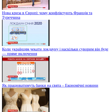
Нова криза в Європі: чому конфліктують Франція та
Туреччина
Коли українцям чекати локдауну і наскільки суворим він буде
— пряме включення
Як працюватимуть банки на свята – Економічні новини