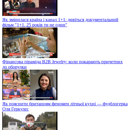
Як змінилася країна і канал 1+1: дивіться документальний
фільм "1+1. 25 років ти не один"
Фінансова піраміда B2B Jewelry: коли покарають причетних
до оборудки
Як пояснити британцям феномен літньої кухні — фудблогерка
Оля Геркулес