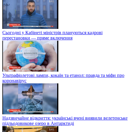
Сьогодні у Кабінеті міністрів плануються кадрові
перестановки — пряме включення
Ультрафіолетові лампи, кокаїн та етанол: правда та міфи про
коронавірус
Надзвичайне відкриття: українські вчені виявили велетенське
підльодовикове озеро в Антарктиді