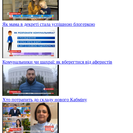
Як мама в декреті стала успішною блогеркою
Комунальники чи шахраї: як вберегтися від аферистів
Хто потрапить до складу нового Кабміну