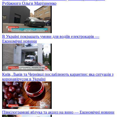
Рубіжного Ольги Мартиненко
В Україні покращать умови для водіїв електрокарів —
Економічні новини
Київ, Львів та Чернівці послаблюють карантин: яка ситуація з
коронавірусом в Україні
Півкілограмові яблука та акциз на вино — Економічні новини