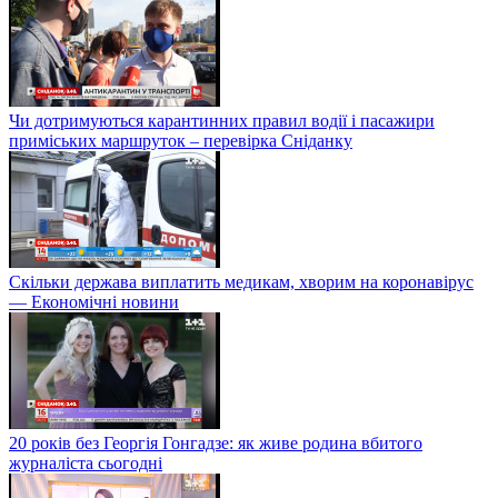
Чи дотримуються карантинних правил водії і пасажири
приміських маршруток – перевірка Сніданку
Скільки держава виплатить медикам, хворим на коронавірус
— Економічні новини
20 років без Георгія Гонгадзе: як живе родина вбитого
журналіста сьогодні