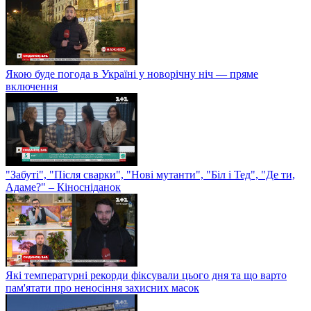
Якою буде погода в Україні у новорічну ніч — пряме
включення
"Забуті", "Після сварки", "Нові мутанти", "Біл і Тед", "Де ти,
Адаме?" – Кіносніданок
Які температурні рекорди фіксували цього дня та що варто
пам'ятати про неносіння захисних масок