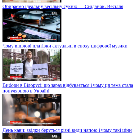
Обираємо ідеальну весільну сукню — Сніданок. Весілля
Чому вінілові платівки актуальні в епоху цифрової музики
Вибори в Білорусі: що зараз відбувається і чому ця тема стала
популярною в Україні
День кави: звідки беруться різні види напою і чому такі ціни