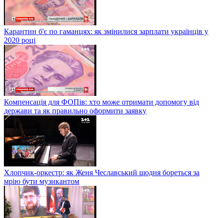
Карантин б'є по гаманцях: як змінилися зарплати українців у
2020 році
Компенсація для ФОПів: хто може отримати допомогу від
держави та як правильно оформити заявку
Хлопчик-оркестр: як Женя Чеславський щодня бореться за
мрію бути музикантом