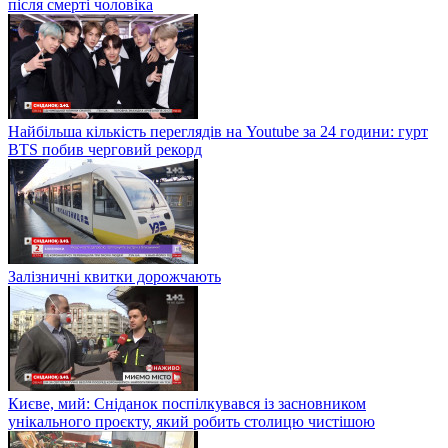
після смерті чоловіка
Найбільша кількість переглядів на Youtube за 24 години: гурт
BTS побив черговий рекорд
Залізничні квитки дорожчають
Києве, мий: Сніданок поспілкувався із засновником
унікального проєкту, який робить столицю чистішою