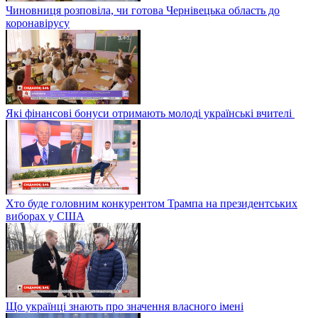
Чиновниця розповіла, чи готова Чернівецька область до
коронавірусу
Які фінансові бонуси отримають молоді українські вчителі
Хто буде головним конкурентом Трампа на президентських
виборах у США
Що українці знають про значення власного імені