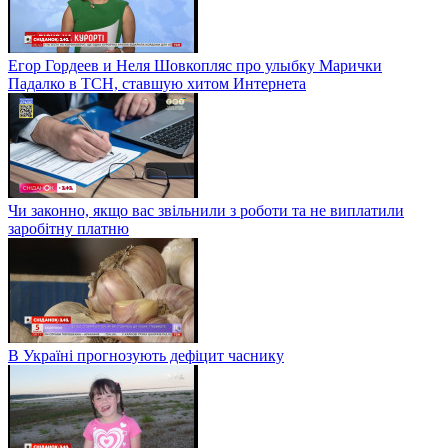
Егор Гордеев и Неля Шовкопляс про улыбку Марички
Падалко в ТСН, ставшую хитом Интернета
Чи законно, якщо вас звільнили з роботи та не виплатили
заробітну платню
В Україні прогнозують дефіцит часнику