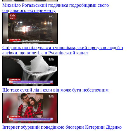
Михайло Рогальський поділився подробицями свого
соціального експерименту
Сніданок поспілкувався з чоловіком, який врятував людей з
автівки, що вилетіла в Русанівський канал
Що таке сухий лід і коли він може бути небезпечним
Інтернет обурений поведінкою блогерки Катерини Діденко