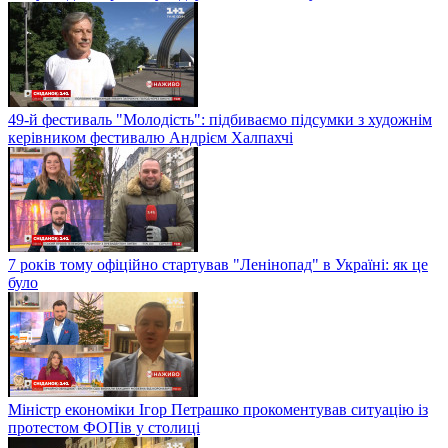
49-й фестиваль "Молодість": підбиваємо підсумки з художнім
керівником фестивалю Андрієм Халпахчі
7 років тому офіційно стартував "Ленінопад" в Україні: як це
було
Міністр економіки Ігор Петрашко прокоментував ситуацію із
протестом ФОПів у столиці