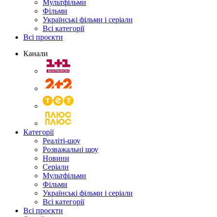
Мультфільми
Фільми
Українські фільми і серіали
Всі категорії
Всі проєкти
Канали
Категорії
Реаліті-шоу
Розважальні шоу
Новини
Серіали
Мультфільми
Фільми
Українські фільми і серіали
Всі категорії
Всі проєкти