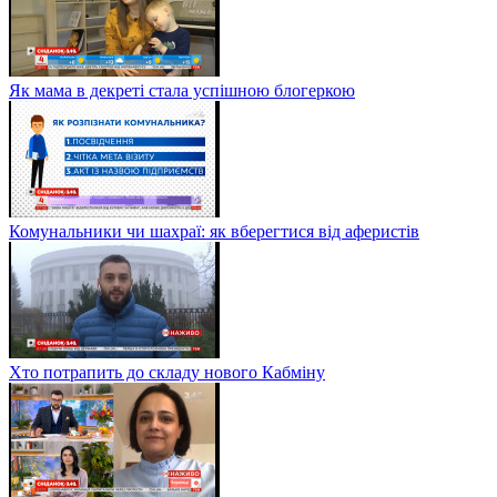
Як мама в декреті стала успішною блогеркою
Комунальники чи шахраї: як вберегтися від аферистів
Хто потрапить до складу нового Кабміну