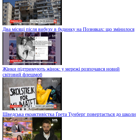
Два місяці після вибуху в будинку на Позняках: що змінилося
Жінки підтримують жінок: у мережі розпочався новий
світовий флешмоб
Шведська екоактивістка Ґрета Тунберг повертається до школи