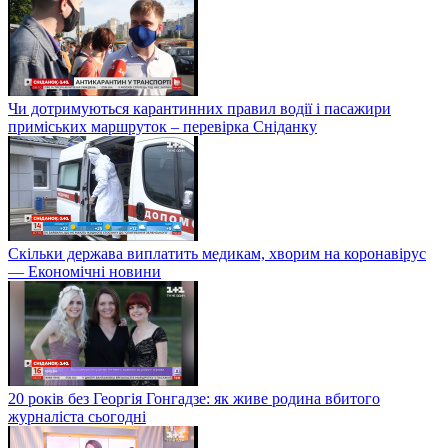
Чи дотримуються карантинних правил водії і пасажири
приміських маршруток – перевірка Сніданку
Скільки держава виплатить медикам, хворим на коронавірус
— Економічні новини
20 років без Георгія Гонгадзе: як живе родина вбитого
журналіста сьогодні