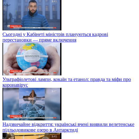
Сьогодні у Кабінеті міністрів плануються кадрові
перестановки — пряме включення
Ультрафіолетові лампи, кокаїн та етанол: правда та міфи про
коронавірус
Надзвичайне відкриття: українські вчені виявили велетенське
підльодовикове озеро в Антарктиді