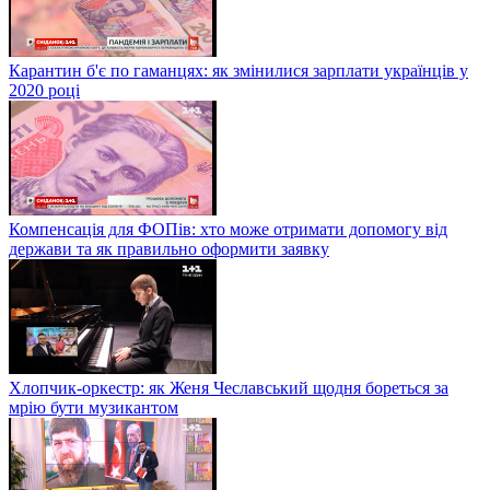
Карантин б'є по гаманцях: як змінилися зарплати українців у
2020 році
Компенсація для ФОПів: хто може отримати допомогу від
держави та як правильно оформити заявку
Хлопчик-оркестр: як Женя Чеславський щодня бореться за
мрію бути музикантом