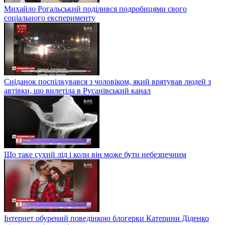
Михайло Рогальський поділився подробицями свого
соціального експерименту
Сніданок поспілкувався з чоловіком, який врятував людей з
автівки, що вилетіла в Русанівський канал
Що таке сухий лід і коли він може бути небезпечним
Інтернет обурений поведінкою блогерки Катерини Діденко