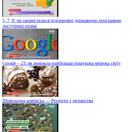
5, 7, 9: чи скористалися підприємці державною програмою
доступних позик
Google – 23: як виникла найбільша пошукова мережа світу
Шоколадна ковбаска — Рецепти з дитинства