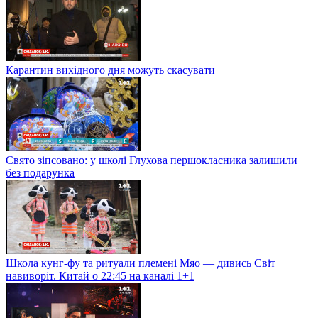
Карантин вихідного дня можуть скасувати
Свято зіпсовано: у школі Глухова першокласника залишили
без подарунка
Школа кунг-фу та ритуали племені Мяо — дивись Світ
навиворіт. Китай о 22:45 на каналі 1+1