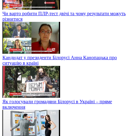
Чи варто робити ПЛР-тест двічі та чому результати можуть
різнитися
Кандидат у президенти Білорусі Анна Канопацька про
ситуацію в країні
Як голосували громадяни Білорусі в Україні – пряме
включення