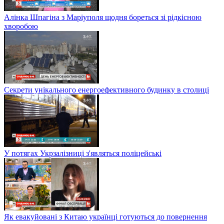
Алінка Шпагіна з Маріуполя щодня бореться зі рідкісною
хворобою
Секрети унікального енергоефективного будинку в столиці
У потягах Укрзалізниці з'являться поліцейські
Як евакуйовані з Китаю українці готуються до повернення