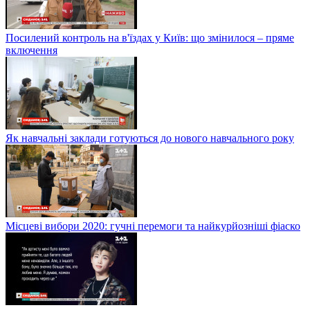
Посилений контроль на в'їздах у Київ: що змінилося – пряме
включення
Як навчальні заклади готуються до нового навчального року
Місцеві вибори 2020: гучні перемоги та найкурйозніші фіаско