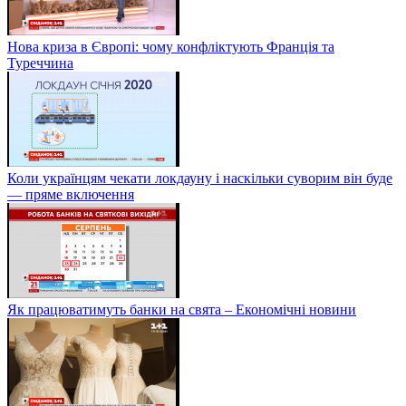
Нова криза в Європі: чому конфліктують Франція та
Туреччина
Коли українцям чекати локдауну і наскільки суворим він буде
— пряме включення
Як працюватимуть банки на свята – Економічні новини