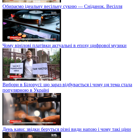
Обираємо ідеальну весільну сукню — Сніданок. Весілля
Чому вінілові платівки актуальні в епоху цифрової музики
Вибори в Білорусі: що зараз відбувається і чому ця тема стала
популярною в Україні
День кави: звідки беруться різні види напою і чому такі ціни