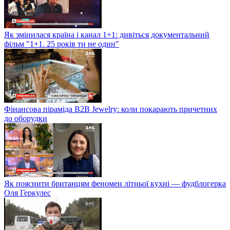
Як змінилася країна і канал 1+1: дивіться документальний
фільм "1+1. 25 років ти не один"
Фінансова піраміда B2B Jewelry: коли покарають причетних
до оборудки
Як пояснити британцям феномен літньої кухні — фудблогерка
Оля Геркулес