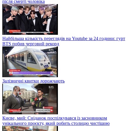
після смерті чоловіка
Найбільша кількість переглядів на Youtube за 24 години: гурт
BTS побив черговий рекорд
Залізничні квитки дорожчають
Києве, мий: Сніданок поспілкувався із засновником
унікального проєкту, який робить столицю чистішою