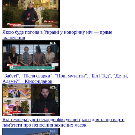
Якою буде погода в Україні у новорічну ніч — пряме
включення
"Забуті", "Після сварки", "Нові мутанти", "Біл і Тед", "Де ти,
Адаме?" – Кіносніданок
Які температурні рекорди фіксували цього дня та що варто
пам'ятати про неносіння захисних масок