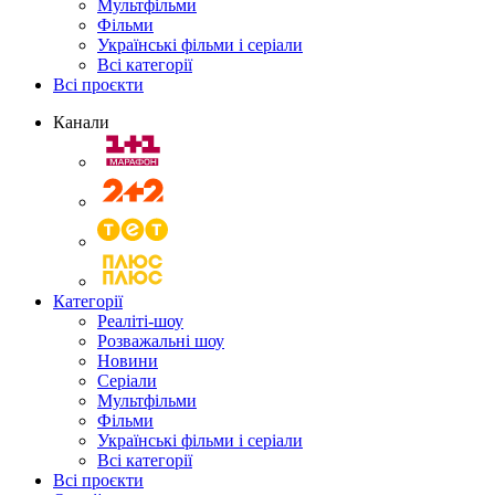
Мультфільми
Фільми
Українські фільми і серіали
Всі категорії
Всі проєкти
Канали
Категорії
Реаліті-шоу
Розважальні шоу
Новини
Серіали
Мультфільми
Фільми
Українські фільми і серіали
Всі категорії
Всі проєкти