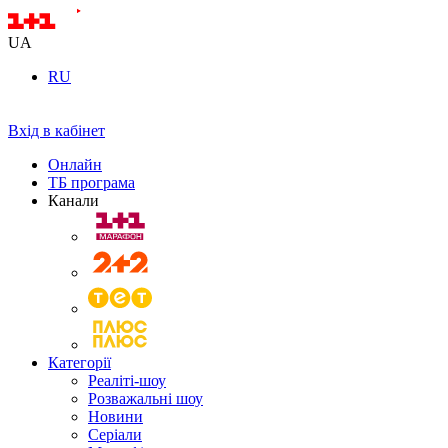
UA
RU
Вхід в кабінет
Онлайн
ТБ програма
Канали
Категорії
Реаліті-шоу
Розважальні шоу
Новини
Серіали