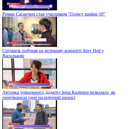
Роман Сасанчин став учасником "Голосу країни 10"
Сніданок побував на великому концерті Jerry Heil у
Василькові
Авторка унікального додатку Інна Калініна розказала, як
перетворила ідею на робочий проєкт