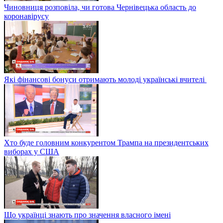
Чиновниця розповіла, чи готова Чернівецька область до
коронавірусу
Які фінансові бонуси отримають молоді українські вчителі
Хто буде головним конкурентом Трампа на президентських
виборах у США
Що українці знають про значення власного імені