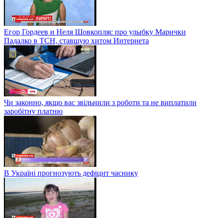
Егор Гордеев и Неля Шовкопляс про улыбку Марички
Падалко в ТСН, ставшую хитом Интернета
Чи законно, якщо вас звільнили з роботи та не виплатили
заробітну платню
В Україні прогнозують дефіцит часнику