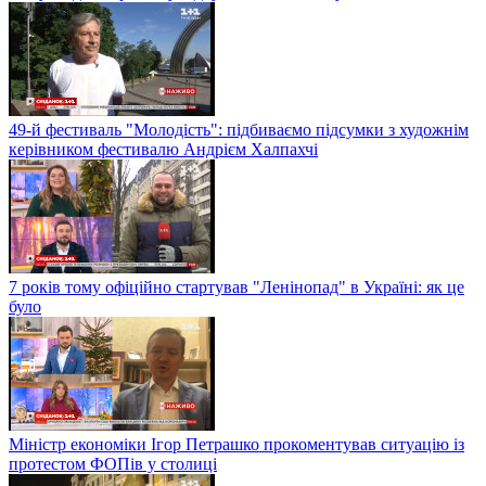
49-й фестиваль "Молодість": підбиваємо підсумки з художнім
керівником фестивалю Андрієм Халпахчі
7 років тому офіційно стартував "Ленінопад" в Україні: як це
було
Міністр економіки Ігор Петрашко прокоментував ситуацію із
протестом ФОПів у столиці