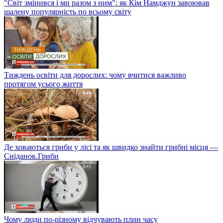
"Світ змінився і ми разом з ним": як Кім Намджун завоював
шалену популярність по всьому світу
Тиждень освіти для дорослих: чому вчитися важливо
протягом усього життя
Де ховаються гриби у лісі та як швидко знайти грибні місця —
Сніданок.Гриби
Чому люди по-різному відчувають плин часу