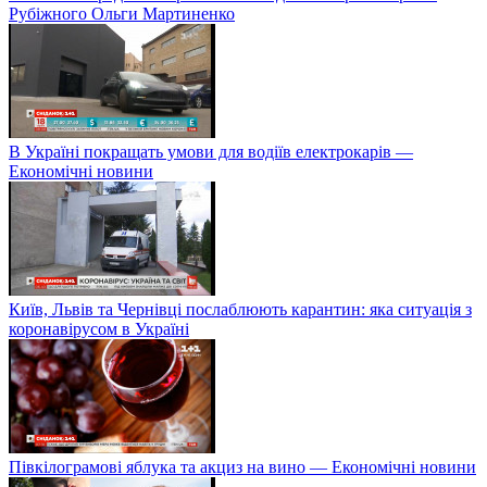
Рубіжного Ольги Мартиненко
В Україні покращать умови для водіїв електрокарів —
Економічні новини
Київ, Львів та Чернівці послаблюють карантин: яка ситуація з
коронавірусом в Україні
Півкілограмові яблука та акциз на вино — Економічні новини