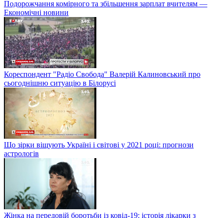
Подорожчання комірного та збільшення зарплат вчителям —
Економічні новини
Кореспондент "Радіо Свобода" Валерій Калиновський про
сьогоднішню ситуацію в Білорусі
Що зірки віщують Україні і світові у 2021 році: прогнози
астрологів
Жінка на передовій боротьби із ковід-19: історія лікарки з