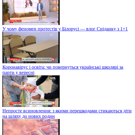
У чому феномен протестів у Білорусі — влог Сніданку з 1+1
Коронавірус і освіта: чи повернуться українські школярі за
парти у вересні
Непросте всиновлення: з якими перешкодами стикаються діти
на шляху до нових родин