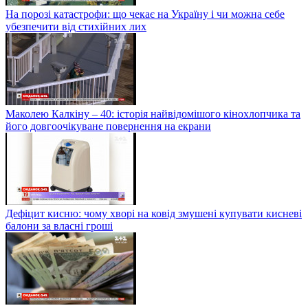
На порозі катастрофи: що чекає на Україну і чи можна себе
убезпечити від стихійних лих
Маколею Калкіну – 40: історія найвідомішого кінохлопчика та
його довгоочікуване повернення на екрани
Дефіцит кисню: чому хворі на ковід змушені купувати кисневі
балони за власні гроші