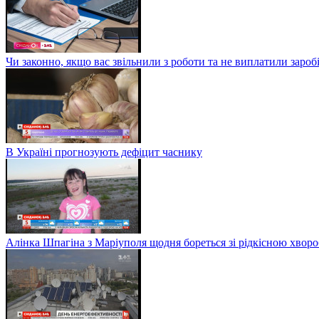
Чи законно, якщо вас звільнили з роботи та не виплатили заро
В Україні прогнозують дефіцит часнику
Алінка Шпагіна з Маріуполя щодня бореться зі рідкісною хвор