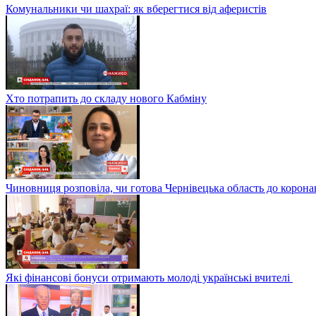
Комунальники чи шахраї: як вберегтися від аферистів
Хто потрапить до складу нового Кабміну
Чиновниця розповіла, чи готова Чернівецька область до корона
Які фінансові бонуси отримають молоді українські вчителі