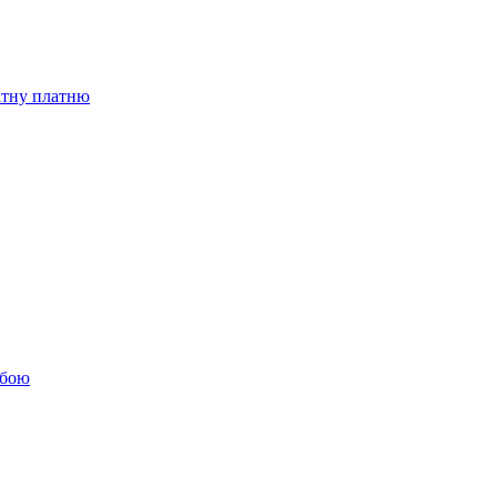
бітну платню
обою