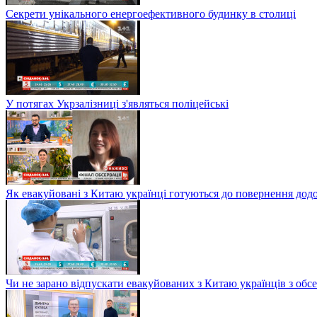
Секрети унікального енергоефективного будинку в столиці
У потягах Укрзалізниці з'являться поліцейські
Як евакуйовані з Китаю українці готуються до повернення дод
Чи не зарано відпускати евакуйованих з Китаю українців з обсе