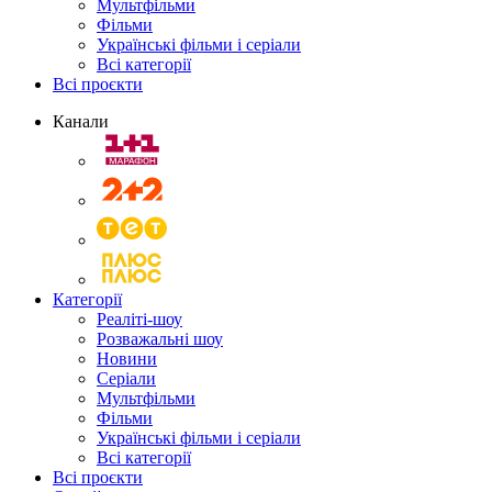
Мультфільми
Фільми
Українські фільми і серіали
Всі категорії
Всі проєкти
Канали
Категорії
Реаліті-шоу
Розважальні шоу
Новини
Серіали
Мультфільми
Фільми
Українські фільми і серіали
Всі категорії
Всі проєкти