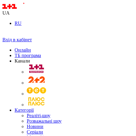
UA
RU
Вхід в кабінет
Онлайн
ТБ програма
Канали
Категорії
Реаліті-шоу
Розважальні шоу
Новини
Серіали