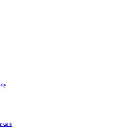
ому
рвації