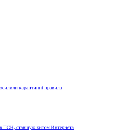
посилили карантинні правила
 в ТСН, ставшую хитом Интернета