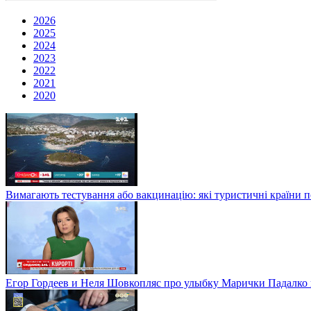
2026
2025
2024
2023
2022
2021
2020
Вимагають тестування або вакцинацію: які туристичні країни 
Егор Гордеев и Неля Шовкопляс про улыбку Марички Падалко