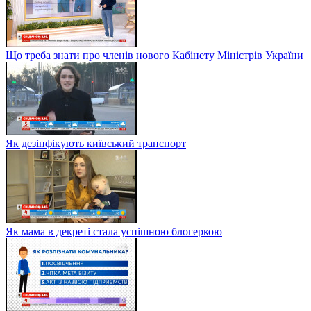
Що треба знати про членів нового Кабінету Міністрів України
Як дезінфікують київський транспорт
Як мама в декреті стала успішною блогеркою