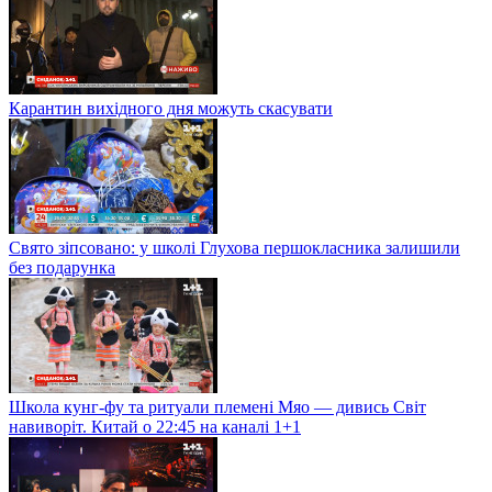
Карантин вихідного дня можуть скасувати
Свято зіпсовано: у школі Глухова першокласника залишили
без подарунка
Школа кунг-фу та ритуали племені Мяо — дивись Світ
навиворіт. Китай о 22:45 на каналі 1+1