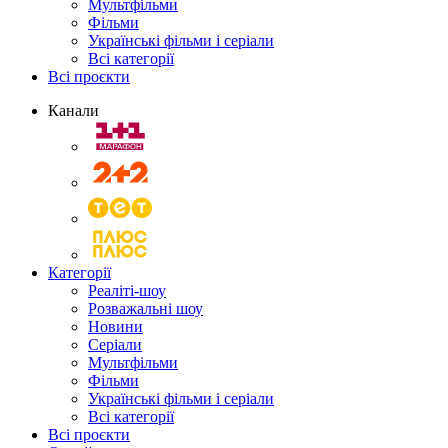
Мультфільми
Фільми
Українські фільми і серіали
Всі категорії
Всі проєкти
Канали
Категорії
Реаліті-шоу
Розважальні шоу
Новини
Серіали
Мультфільми
Фільми
Українські фільми і серіали
Всі категорії
Всі проєкти