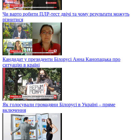
Чи варто робити ПЛР-тест двічі та чому результати можуть
різнитися
Кандидат у президенти Білорусі Анна Канопацька про
ситуацію в країні
Як голосували громадяни Білорусі в Україні – пряме
включення