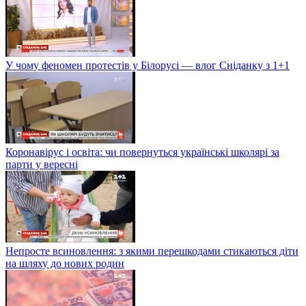
У чому феномен протестів у Білорусі — влог Сніданку з 1+1
Коронавірус і освіта: чи повернуться українські школярі за
парти у вересні
Непросте всиновлення: з якими перешкодами стикаються діти
на шляху до нових родин