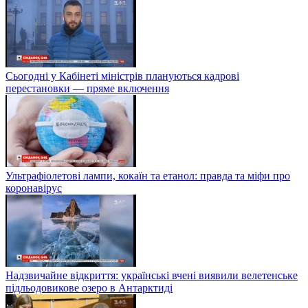
Сьогодні у Кабінеті міністрів плануються кадрові
перестановки — пряме включення
Ультрафіолетові лампи, кокаїн та етанол: правда та міфи про
коронавірус
Надзвичайне відкриття: українські вчені виявили велетенське
підльодовикове озеро в Антарктиді