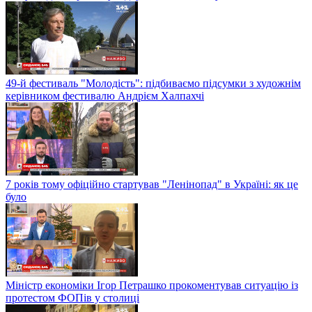
49-й фестиваль "Молодість": підбиваємо підсумки з художнім
керівником фестивалю Андрієм Халпахчі
7 років тому офіційно стартував "Ленінопад" в Україні: як це
було
Міністр економіки Ігор Петрашко прокоментував ситуацію із
протестом ФОПів у столиці