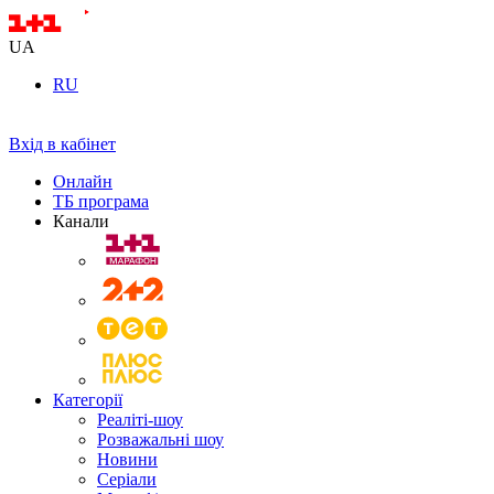
UA
RU
Вхід в кабінет
Онлайн
ТБ програма
Канали
Категорії
Реаліті-шоу
Розважальні шоу
Новини
Серіали