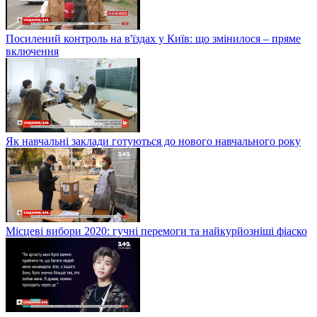
Посилений контроль на в'їздах у Київ: що змінилося – пряме
включення
Як навчальні заклади готуються до нового навчального року
Місцеві вибори 2020: гучні перемоги та найкурйозніші фіаско