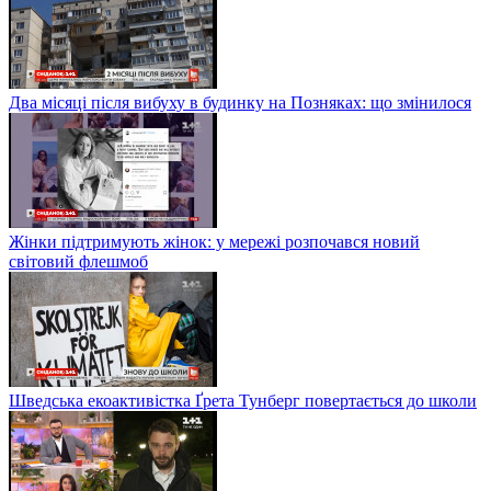
Два місяці після вибуху в будинку на Позняках: що змінилося
Жінки підтримують жінок: у мережі розпочався новий
світовий флешмоб
Шведська екоактивістка Ґрета Тунберг повертається до школи