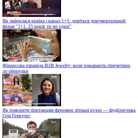
Як змінилася країна і канал 1+1: дивіться документальний
фільм "1+1. 25 років ти не один"
Фінансова піраміда B2B Jewelry: коли покарають причетних
до оборудки
Як пояснити британцям феномен літньої кухні — фудблогерка
Оля Геркулес