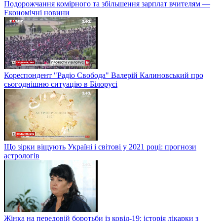
Подорожчання комірного та збільшення зарплат вчителям —
Економічні новини
Кореспондент "Радіо Свобода" Валерій Калиновський про
сьогоднішню ситуацію в Білорусі
Що зірки віщують Україні і світові у 2021 році: прогнози
астрологів
Жінка на передовій боротьби із ковід-19: історія лікарки з