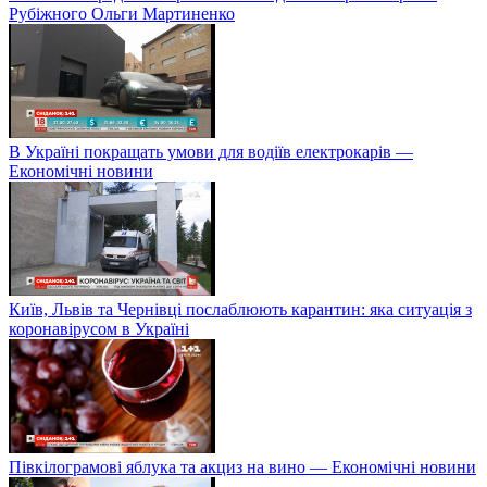
Рубіжного Ольги Мартиненко
В Україні покращать умови для водіїв електрокарів —
Економічні новини
Київ, Львів та Чернівці послаблюють карантин: яка ситуація з
коронавірусом в Україні
Півкілограмові яблука та акциз на вино — Економічні новини