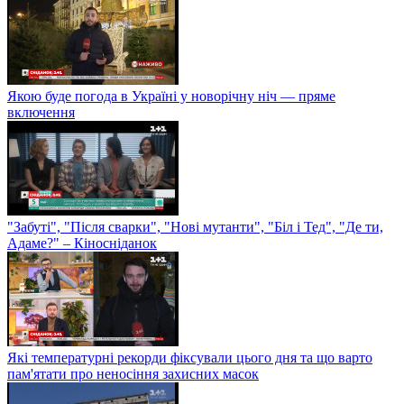
Якою буде погода в Україні у новорічну ніч — пряме
включення
"Забуті", "Після сварки", "Нові мутанти", "Біл і Тед", "Де ти,
Адаме?" – Кіносніданок
Які температурні рекорди фіксували цього дня та що варто
пам'ятати про неносіння захисних масок