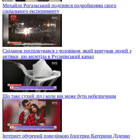
Михайло Рогальський поділився подробицями свого
соціального експерименту
Сніданок поспілкувався з чоловіком, який врятував людей з
автівки, що вилетіла в Русанівський канал
Що таке сухий лід і коли він може бути небезпечним
Інтернет обурений поведінкою блогерки Катерини Діденко