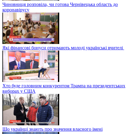
Чиновниця розповіла, чи готова Чернівецька область до
коронавірусу
Які фінансові бонуси отримають молоді українські вчителі
Хто буде головним конкурентом Трампа на президентських
виборах у США
Що українці знають про значення власного імені