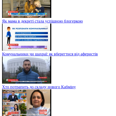
Як мама в декреті стала успішною блогеркою
Комунальники чи шахраї: як вберегтися від аферистів
Хто потрапить до складу нового Кабміну