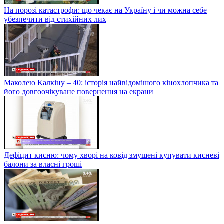
На порозі катастрофи: що чекає на Україну і чи можна себе
убезпечити від стихійних лих
Маколею Калкіну – 40: історія найвідомішого кінохлопчика та
його довгоочікуване повернення на екрани
Дефіцит кисню: чому хворі на ковід змушені купувати кисневі
балони за власні гроші