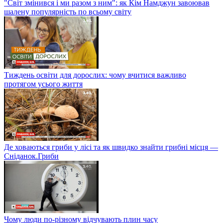
"Світ змінився і ми разом з ним": як Кім Намджун завоював
шалену популярність по всьому світу
Тиждень освіти для дорослих: чому вчитися важливо
протягом усього життя
Де ховаються гриби у лісі та як швидко знайти грибні місця —
Сніданок.Гриби
Чому люди по-різному відчувають плин часу