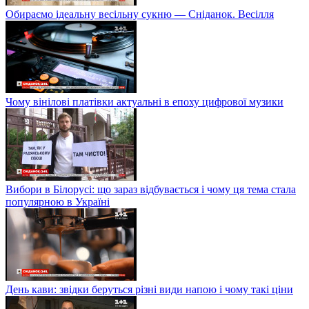
Обираємо ідеальну весільну сукню — Сніданок. Весілля
Чому вінілові платівки актуальні в епоху цифрової музики
Вибори в Білорусі: що зараз відбувається і чому ця тема стала
популярною в Україні
День кави: звідки беруться різні види напою і чому такі ціни