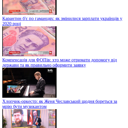
Карантин б'є по гаманцях: як змінилися зарплати українців у
2020 році
Компенсація для ФОПів: хто може отримати допомогу від
держави та як правильно оформити заявку
Хлопчик-оркестр: як Женя Чеславський щодня бореться за
мрію бути музикантом