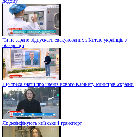
додому
Чи не зарано відпускати евакуйованих з Китаю українців з
обсервації
Що треба знати про членів нового Кабінету Міністрів України
Як дезінфікують київський транспорт