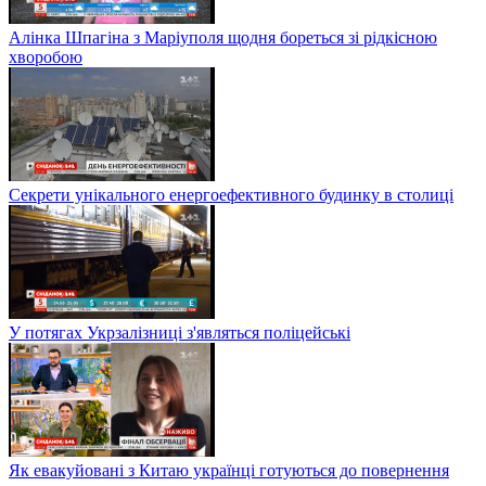
Алінка Шпагіна з Маріуполя щодня бореться зі рідкісною
хворобою
Секрети унікального енергоефективного будинку в столиці
У потягах Укрзалізниці з'являться поліцейські
Як евакуйовані з Китаю українці готуються до повернення