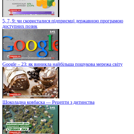
5, 7, 9: чи скористалися підприємці державною програмою
доступних позик
Google – 23: як виникла найбільша пошукова мережа світу
Шоколадна ковбаска — Рецепти з дитинства