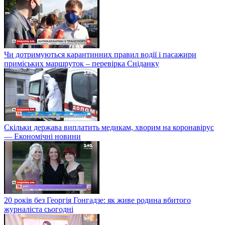
Чи дотримуються карантинних правил водії і пасажири
приміських маршруток – перевірка Сніданку
Скільки держава виплатить медикам, хворим на коронавірус
— Економічні новини
20 років без Георгія Гонгадзе: як живе родина вбитого
журналіста сьогодні