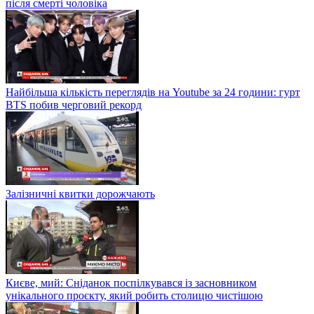
після смерті чоловіка
Найбільша кількість переглядів на Youtube за 24 години: гурт
BTS побив черговий рекорд
Залізничні квитки дорожчають
Києве, мий: Сніданок поспілкувався із засновником
унікального проєкту, який робить столицю чистішою