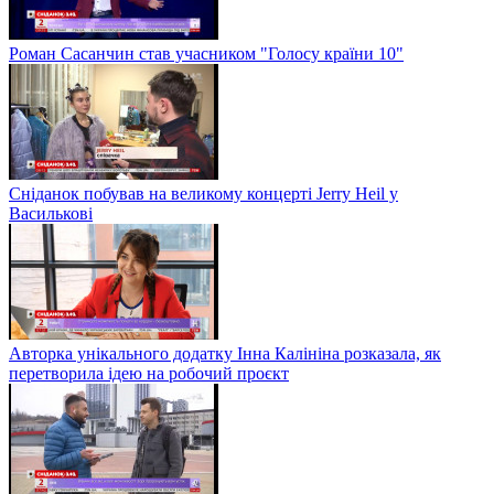
Роман Сасанчин став учасником "Голосу країни 10"
Сніданок побував на великому концерті Jerry Heil у
Василькові
Авторка унікального додатку Інна Калініна розказала, як
перетворила ідею на робочий проєкт