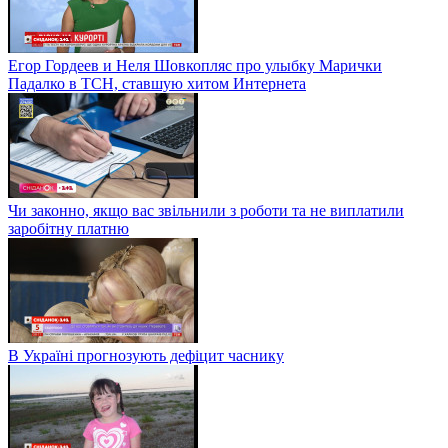
Егор Гордеев и Неля Шовкопляс про улыбку Марички
Падалко в ТСН, ставшую хитом Интернета
Чи законно, якщо вас звільнили з роботи та не виплатили
заробітну платню
В Україні прогнозують дефіцит часнику