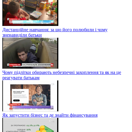
Дистанційне навчання: за що його полюбили і чому
зненавиділи батьки
Чому підлітки обирають небезпечні захоплення та як на це
реагувати батькам
Як запустити бізнес та де знайти фінансування