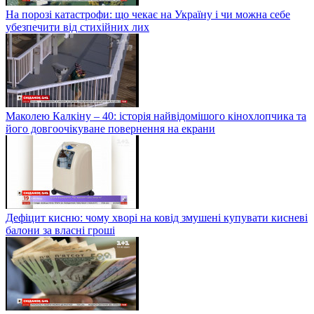
На порозі катастрофи: що чекає на Україну і чи можна себе
убезпечити від стихійних лих
Маколею Калкіну – 40: історія найвідомішого кінохлопчика та
його довгоочікуване повернення на екрани
Дефіцит кисню: чому хворі на ковід змушені купувати кисневі
балони за власні гроші