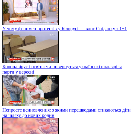
У чому феномен протестів у Білорусі — влог Сніданку з 1+1
Коронавірус і освіта: чи повернуться українські школярі за
парти у вересні
Непросте всиновлення: з якими перешкодами стикаються діти
на шляху до нових родин