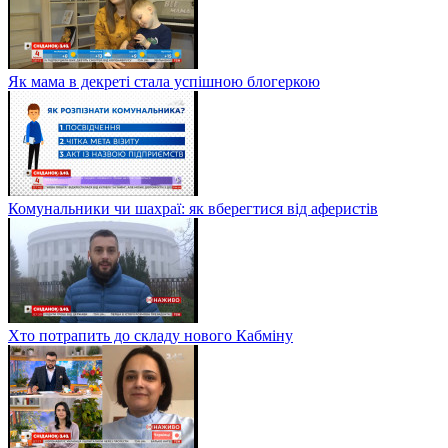
Як мама в декреті стала успішною блогеркою
Комунальники чи шахраї: як вберегтися від аферистів
Хто потрапить до складу нового Кабміну