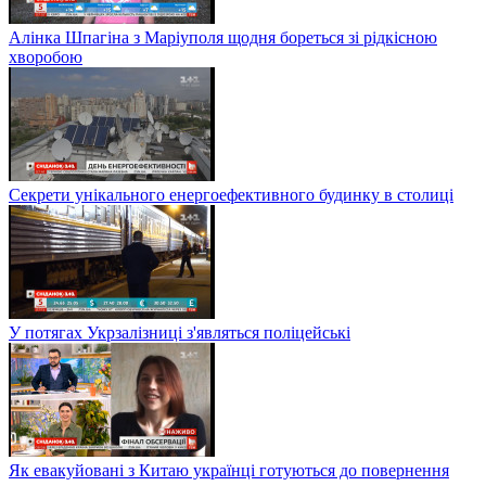
Алінка Шпагіна з Маріуполя щодня бореться зі рідкісною
хворобою
Секрети унікального енергоефективного будинку в столиці
У потягах Укрзалізниці з'являться поліцейські
Як евакуйовані з Китаю українці готуються до повернення