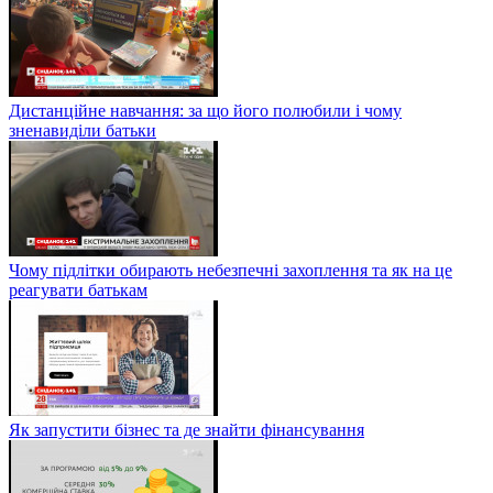
Дистанційне навчання: за що його полюбили і чому
зненавиділи батьки
Чому підлітки обирають небезпечні захоплення та як на це
реагувати батькам
Як запустити бізнес та де знайти фінансування