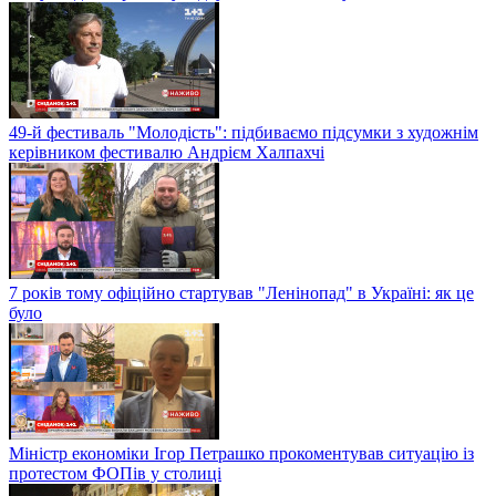
49-й фестиваль "Молодість": підбиваємо підсумки з художнім
керівником фестивалю Андрієм Халпахчі
7 років тому офіційно стартував "Ленінопад" в Україні: як це
було
Міністр економіки Ігор Петрашко прокоментував ситуацію із
протестом ФОПів у столиці