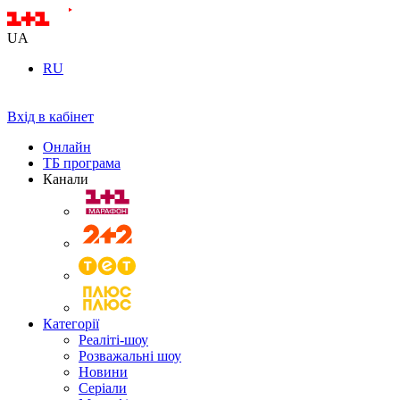
UA
RU
Вхід в кабінет
Онлайн
ТБ програма
Канали
Категорії
Реаліті-шоу
Розважальні шоу
Новини
Серіали