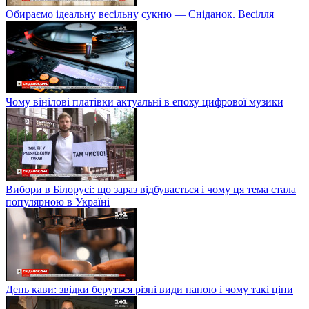
Обираємо ідеальну весільну сукню — Сніданок. Весілля
Чому вінілові платівки актуальні в епоху цифрової музики
Вибори в Білорусі: що зараз відбувається і чому ця тема стала
популярною в Україні
День кави: звідки беруться різні види напою і чому такі ціни