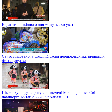
Карантин вихідного дня можуть скасувати
Свято зіпсовано: у школі Глухова першокласника залишили
без подарунка
Школа кунг-фу та ритуали племені Мяо — дивись Світ
навиворіт. Китай о 22:45 на каналі 1+1