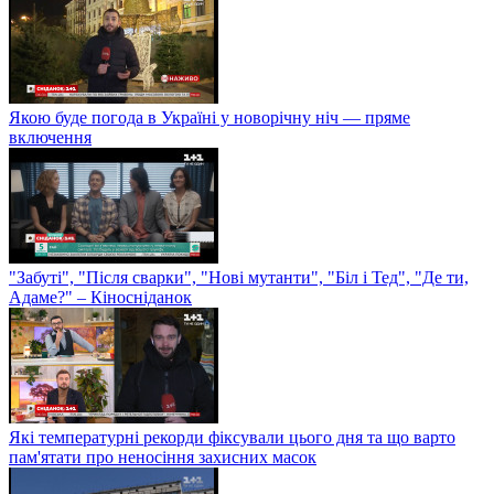
Якою буде погода в Україні у новорічну ніч — пряме
включення
"Забуті", "Після сварки", "Нові мутанти", "Біл і Тед", "Де ти,
Адаме?" – Кіносніданок
Які температурні рекорди фіксували цього дня та що варто
пам'ятати про неносіння захисних масок