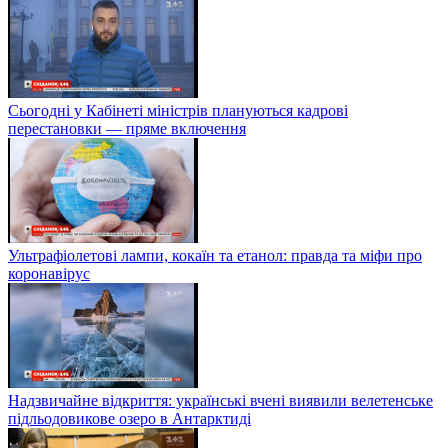
Сьогодні у Кабінеті міністрів плануються кадрові
перестановки — пряме включення
Ультрафіолетові лампи, кокаїн та етанол: правда та міфи про
коронавірус
Надзвичайне відкриття: українські вчені виявили велетенське
підльодовикове озеро в Антарктиді