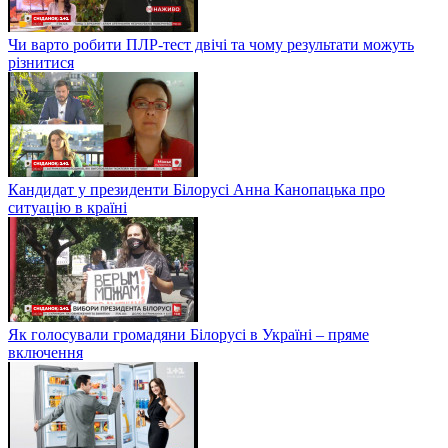
Чи варто робити ПЛР-тест двічі та чому результати можуть
різнитися
Кандидат у президенти Білорусі Анна Канопацька про
ситуацію в країні
Як голосували громадяни Білорусі в Україні – пряме
включення