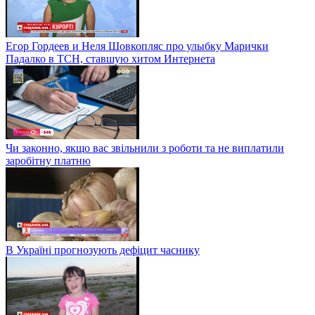
Егор Гордеев и Неля Шовкопляс про улыбку Марички
Падалко в ТСН, ставшую хитом Интернета
Чи законно, якщо вас звільнили з роботи та не виплатили
заробітну платню
В Україні прогнозують дефіцит часнику