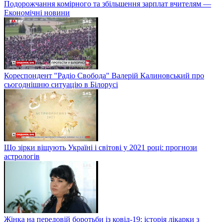
Подорожчання комірного та збільшення зарплат вчителям —
Економічні новини
Кореспондент "Радіо Свобода" Валерій Калиновський про
сьогоднішню ситуацію в Білорусі
Що зірки віщують Україні і світові у 2021 році: прогнози
астрологів
Жінка на передовій боротьби із ковід-19: історія лікарки з