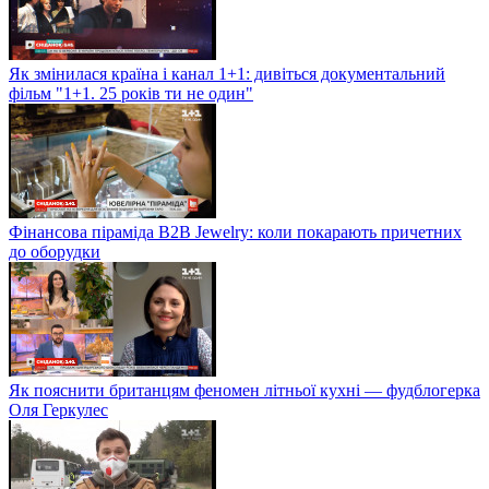
Як змінилася країна і канал 1+1: дивіться документальний
фільм "1+1. 25 років ти не один"
Фінансова піраміда B2B Jewelry: коли покарають причетних
до оборудки
Як пояснити британцям феномен літньої кухні — фудблогерка
Оля Геркулес