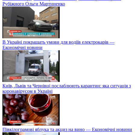
Рубіжного Ольги Мартиненко
В Україні покращать умови для водіїв електрокарів —
Економічні новини
Київ, Львів та Чернівці послаблюють карантин: яка ситуація з
коронавірусом в Україні
Півкілограмові яблука та акциз на вино — Економічні новини