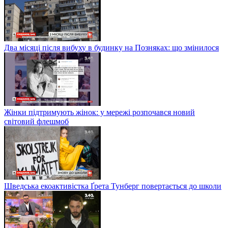
Два місяці після вибуху в будинку на Позняках: що змінилося
Жінки підтримують жінок: у мережі розпочався новий
світовий флешмоб
Шведська екоактивістка Ґрета Тунберг повертається до школи