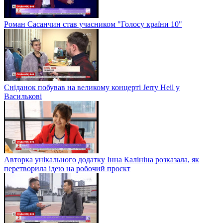
Роман Сасанчин став учасником "Голосу країни 10"
Сніданок побував на великому концерті Jerry Heil у
Василькові
Авторка унікального додатку Інна Калініна розказала, як
перетворила ідею на робочий проєкт