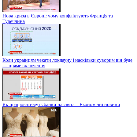
Нова криза в Європі: чому конфліктують Франція та
Туреччина
Коли українцям чекати локдауну і наскільки суворим він буде
— пряме включення
Як працюватимуть банки на свята – Економічні новини