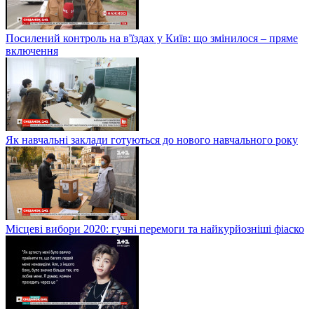
Посилений контроль на в'їздах у Київ: що змінилося – пряме
включення
Як навчальні заклади готуються до нового навчального року
Місцеві вибори 2020: гучні перемоги та найкурйозніші фіаско