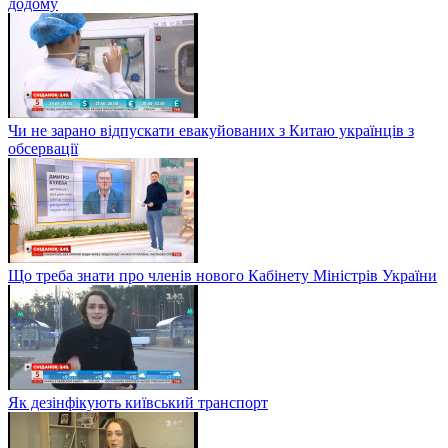
додому
Чи не зарано відпускати евакуйованих з Китаю українців з
обсервації
Що треба знати про членів нового Кабінету Міністрів України
Як дезінфікують київський транспорт