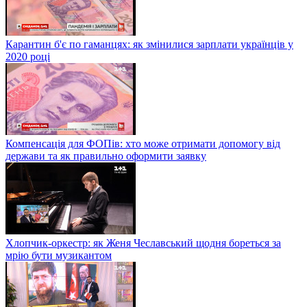
Карантин б'є по гаманцях: як змінилися зарплати українців у
2020 році
Компенсація для ФОПів: хто може отримати допомогу від
держави та як правильно оформити заявку
Хлопчик-оркестр: як Женя Чеславський щодня бореться за
мрію бути музикантом