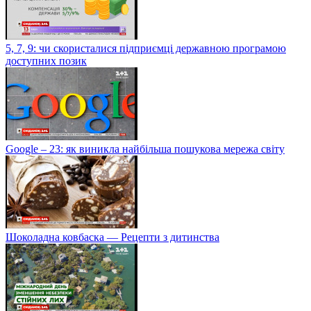
5, 7, 9: чи скористалися підприємці державною програмою
доступних позик
Google – 23: як виникла найбільша пошукова мережа світу
Шоколадна ковбаска — Рецепти з дитинства