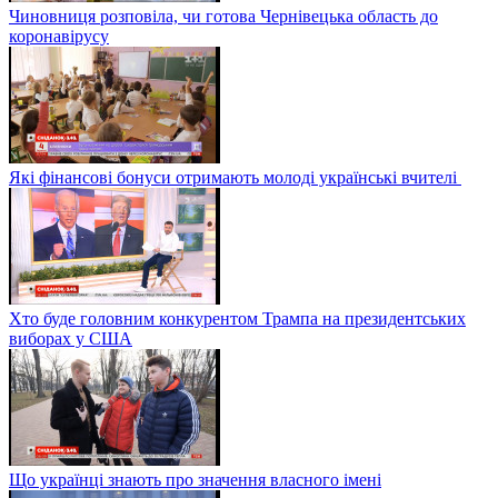
Чиновниця розповіла, чи готова Чернівецька область до
коронавірусу
Які фінансові бонуси отримають молоді українські вчителі
Хто буде головним конкурентом Трампа на президентських
виборах у США
Що українці знають про значення власного імені