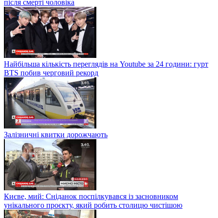
після смерті чоловіка
Найбільша кількість переглядів на Youtube за 24 години: гурт
BTS побив черговий рекорд
Залізничні квитки дорожчають
Києве, мий: Сніданок поспілкувався із засновником
унікального проєкту, який робить столицю чистішою