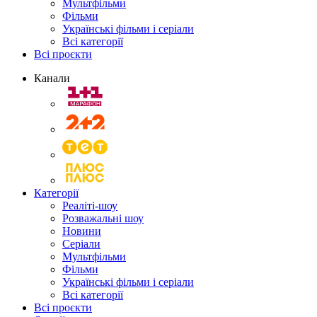
Мультфільми
Фільми
Українські фільми і серіали
Всі категорії
Всі проєкти
Канали
Категорії
Реаліті-шоу
Розважальні шоу
Новини
Серіали
Мультфільми
Фільми
Українські фільми і серіали
Всі категорії
Всі проєкти