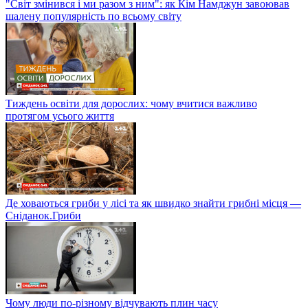
"Світ змінився і ми разом з ним": як Кім Намджун завоював
шалену популярність по всьому світу
Тиждень освіти для дорослих: чому вчитися важливо
протягом усього життя
Де ховаються гриби у лісі та як швидко знайти грибні місця —
Сніданок.Гриби
Чому люди по-різному відчувають плин часу