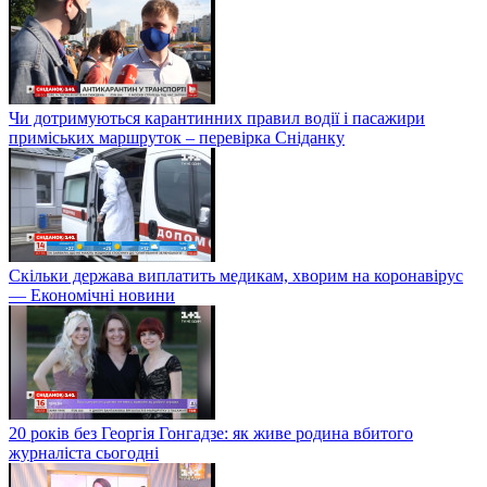
Чи дотримуються карантинних правил водії і пасажири
приміських маршруток – перевірка Сніданку
Скільки держава виплатить медикам, хворим на коронавірус
— Економічні новини
20 років без Георгія Гонгадзе: як живе родина вбитого
журналіста сьогодні