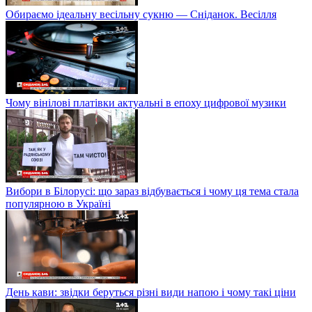
Обираємо ідеальну весільну сукню — Сніданок. Весілля
Чому вінілові платівки актуальні в епоху цифрової музики
Вибори в Білорусі: що зараз відбувається і чому ця тема стала
популярною в Україні
День кави: звідки беруться різні види напою і чому такі ціни