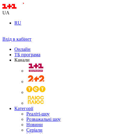
UA
RU
Вхід в кабінет
Онлайн
ТБ програма
Канали
Категорії
Реаліті-шоу
Розважальні шоу
Новини
Серіали