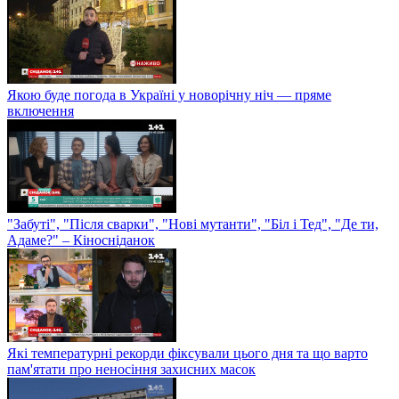
Якою буде погода в Україні у новорічну ніч — пряме
включення
"Забуті", "Після сварки", "Нові мутанти", "Біл і Тед", "Де ти,
Адаме?" – Кіносніданок
Які температурні рекорди фіксували цього дня та що варто
пам'ятати про неносіння захисних масок