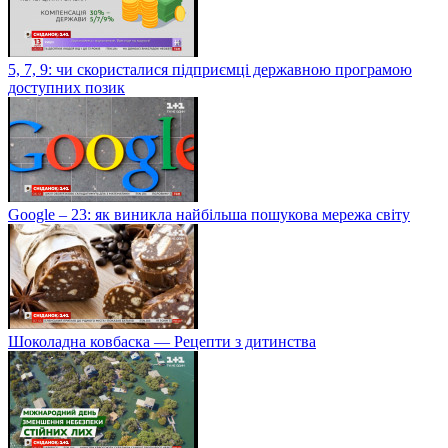
5, 7, 9: чи скористалися підприємці державною програмою
доступних позик
Google – 23: як виникла найбільша пошукова мережа світу
Шоколадна ковбаска — Рецепти з дитинства