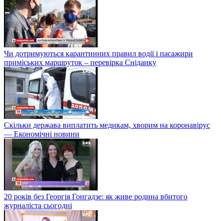
Чи дотримуються карантинних правил водії і пасажири
приміських маршруток – перевірка Сніданку
Скільки держава виплатить медикам, хворим на коронавірус
— Економічні новини
20 років без Георгія Гонгадзе: як живе родина вбитого
журналіста сьогодні