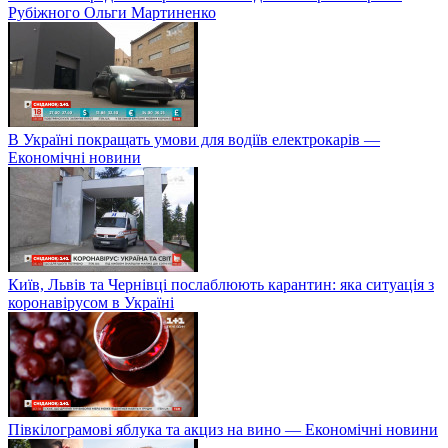
Рубіжного Ольги Мартиненко
В Україні покращать умови для водіїв електрокарів —
Економічні новини
Київ, Львів та Чернівці послаблюють карантин: яка ситуація з
коронавірусом в Україні
Півкілограмові яблука та акциз на вино — Економічні новини