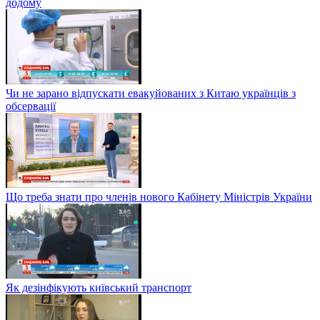
додому
Чи не зарано відпускати евакуйованих з Китаю українців з
обсервації
Що треба знати про членів нового Кабінету Міністрів України
Як дезінфікують київський транспорт