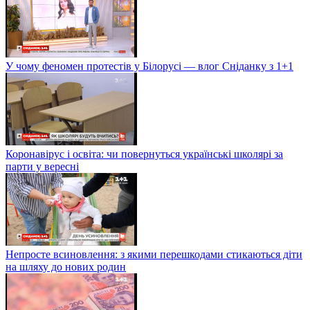
У чому феномен протестів у Білорусі — влог Сніданку з 1+1
Коронавірус і освіта: чи повернуться українські школярі за
парти у вересні
Непросте всиновлення: з якими перешкодами стикаються діти
на шляху до нових родин