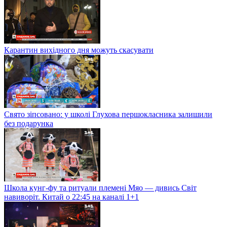
Карантин вихідного дня можуть скасувати
Свято зіпсовано: у школі Глухова першокласника залишили
без подарунка
Школа кунг-фу та ритуали племені Мяо — дивись Світ
навиворіт. Китай о 22:45 на каналі 1+1