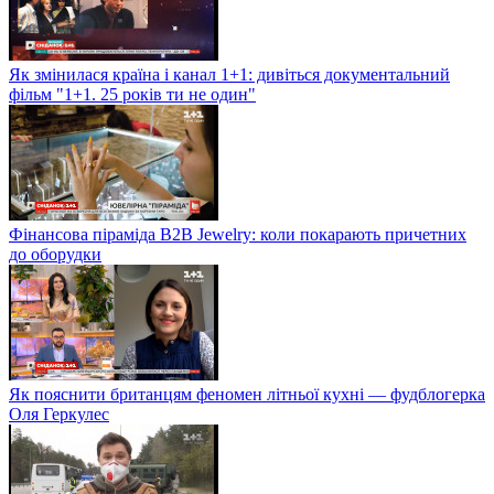
Як змінилася країна і канал 1+1: дивіться документальний
фільм "1+1. 25 років ти не один"
Фінансова піраміда B2B Jewelry: коли покарають причетних
до оборудки
Як пояснити британцям феномен літньої кухні — фудблогерка
Оля Геркулес