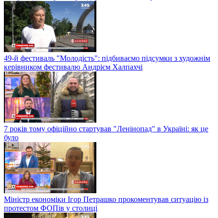
49-й фестиваль "Молодість": підбиваємо підсумки з художнім
керівником фестивалю Андрієм Халпахчі
7 років тому офіційно стартував "Ленінопад" в Україні: як це
було
Міністр економіки Ігор Петрашко прокоментував ситуацію із
протестом ФОПів у столиці