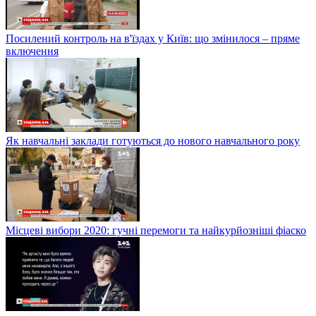
Посилений контроль на в'їздах у Київ: що змінилося – пряме
включення
Як навчальні заклади готуються до нового навчального року
Місцеві вибори 2020: гучні перемоги та найкурйозніші фіаско