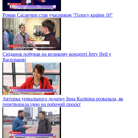
Роман Сасанчин став учасником "Голосу країни 10"
Сніданок побував на великому концерті Jerry Heil у
Василькові
Авторка унікального додатку Інна Калініна розказала, як
перетворила ідею на робочий проєкт