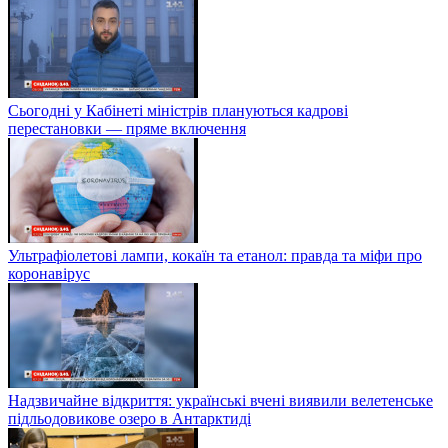
Сьогодні у Кабінеті міністрів плануються кадрові
перестановки — пряме включення
Ультрафіолетові лампи, кокаїн та етанол: правда та міфи про
коронавірус
Надзвичайне відкриття: українські вчені виявили велетенське
підльодовикове озеро в Антарктиді