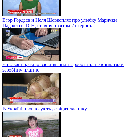
Егор Гордеев и Неля Шовкопляс про улыбку Марички
Падалко в ТСН, ставшую хитом Интернета
Чи законно, якщо вас звільнили з роботи та не виплатили
заробітну платню
В Україні прогнозують дефіцит часнику