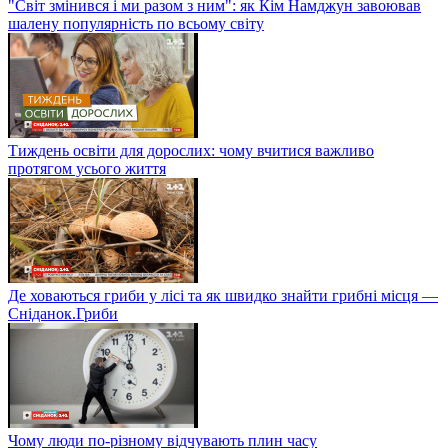
"Світ змінився і ми разом з ним": як Кім Намджун завоював
шалену популярність по всьому світу
Тиждень освіти для дорослих: чому вчитися важливо
протягом усього життя
Де ховаються гриби у лісі та як швидко знайти грибні місця —
Сніданок.Гриби
Чому люди по-різному відчувають плин часу