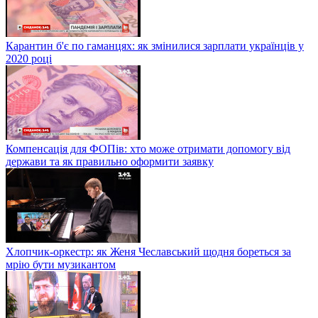
Карантин б'є по гаманцях: як змінилися зарплати українців у
2020 році
Компенсація для ФОПів: хто може отримати допомогу від
держави та як правильно оформити заявку
Хлопчик-оркестр: як Женя Чеславський щодня бореться за
мрію бути музикантом