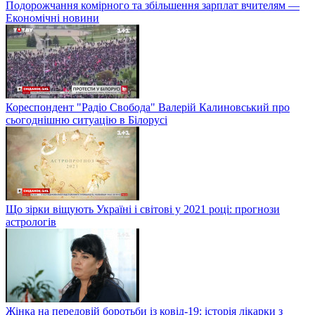
Подорожчання комірного та збільшення зарплат вчителям —
Економічні новини
Кореспондент "Радіо Свобода" Валерій Калиновський про
сьогоднішню ситуацію в Білорусі
Що зірки віщують Україні і світові у 2021 році: прогнози
астрологів
Жінка на передовій боротьби із ковід-19: історія лікарки з