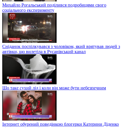
Михайло Рогальський поділився подробицями свого
соціального експерименту
Сніданок поспілкувався з чоловіком, який врятував людей з
автівки, що вилетіла в Русанівський канал
Що таке сухий лід і коли він може бути небезпечним
Інтернет обурений поведінкою блогерки Катерини Діденко