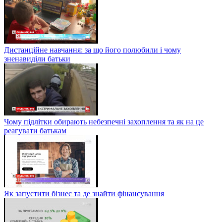
Дистанційне навчання: за що його полюбили і чому
зненавиділи батьки
Чому підлітки обирають небезпечні захоплення та як на це
реагувати батькам
Як запустити бізнес та де знайти фінансування