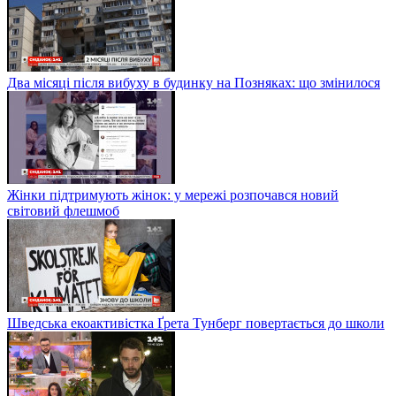
Два місяці після вибуху в будинку на Позняках: що змінилося
Жінки підтримують жінок: у мережі розпочався новий
світовий флешмоб
Шведська екоактивістка Ґрета Тунберг повертається до школи