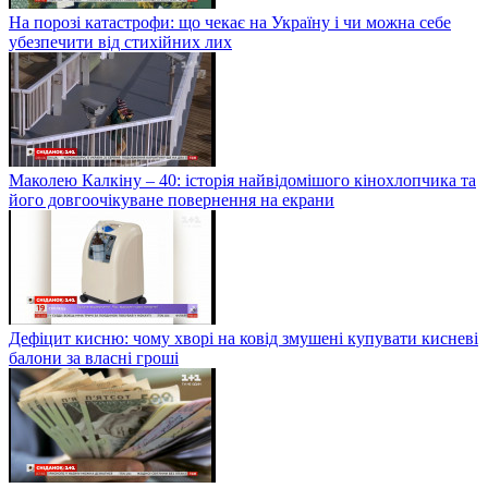
На порозі катастрофи: що чекає на Україну і чи можна себе
убезпечити від стихійних лих
Маколею Калкіну – 40: історія найвідомішого кінохлопчика та
його довгоочікуване повернення на екрани
Дефіцит кисню: чому хворі на ковід змушені купувати кисневі
балони за власні гроші