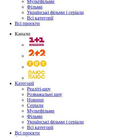
Мультфільми
Фільми
Українські фільми і серіали
Всі категорії
Всі проєкти
Канали
Категорії
Реаліті-шоу
Розважальні шоу
Новини
Серіали
Мультфільми
Фільми
Українські фільми і серіали
Всі категорії
Всі проєкти