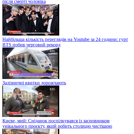
після смерті чоловіка
Найбільша кількість переглядів на Youtube за 24 години: гурт
BTS побив черговий рекорд
Залізничні квитки дорожчають
Києве, мий: Сніданок поспілкувався із засновником
унікального проєкту, який робить столицю чистішою