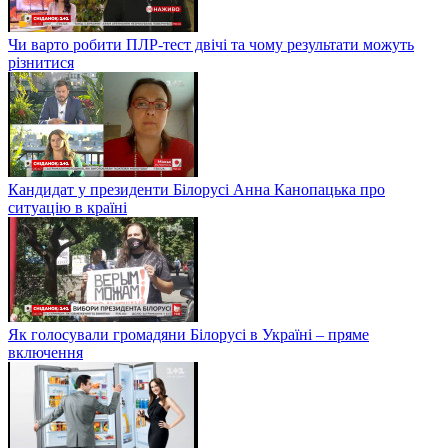
Чи варто робити ПЛР-тест двічі та чому результати можуть
різнитися
Кандидат у президенти Білорусі Анна Канопацька про
ситуацію в країні
Як голосували громадяни Білорусі в Україні – пряме
включення