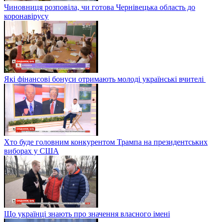
Чиновниця розповіла, чи готова Чернівецька область до
коронавірусу
Які фінансові бонуси отримають молоді українські вчителі
Хто буде головним конкурентом Трампа на президентських
виборах у США
Що українці знають про значення власного імені