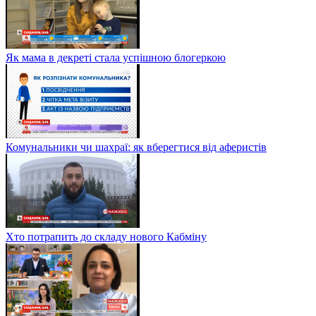
Як мама в декреті стала успішною блогеркою
Комунальники чи шахраї: як вберегтися від аферистів
Хто потрапить до складу нового Кабміну