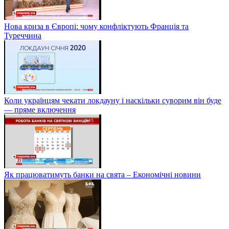
Нова криза в Європі: чому конфліктують Франція та
Туреччина
Коли українцям чекати локдауну і наскільки суворим він буде
— пряме включення
Як працюватимуть банки на свята – Економічні новини