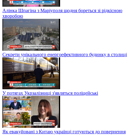
Алінка Шпагіна з Маріуполя щодня бореться зі рідкісною
хворобою
Секрети унікального енергоефективного будинку в столиці
У потягах Укрзалізниці з'являться поліцейські
Як евакуйовані з Китаю українці готуються до повернення