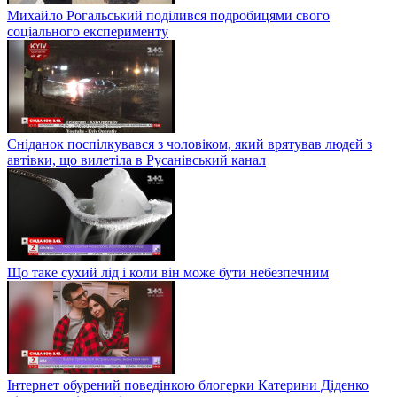
Михайло Рогальський поділився подробицями свого
соціального експерименту
Сніданок поспілкувався з чоловіком, який врятував людей з
автівки, що вилетіла в Русанівський канал
Що таке сухий лід і коли він може бути небезпечним
Інтернет обурений поведінкою блогерки Катерини Діденко