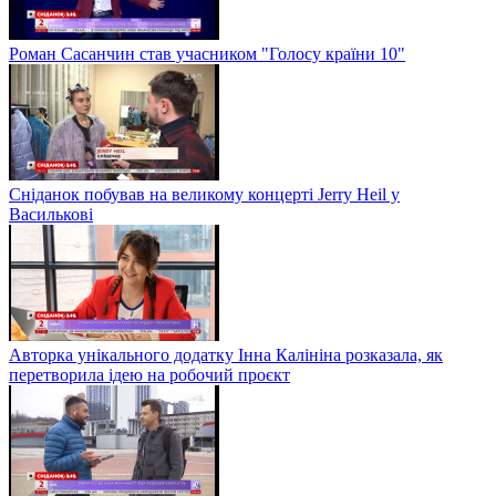
Роман Сасанчин став учасником "Голосу країни 10"
Сніданок побував на великому концерті Jerry Heil у
Василькові
Авторка унікального додатку Інна Калініна розказала, як
перетворила ідею на робочий проєкт