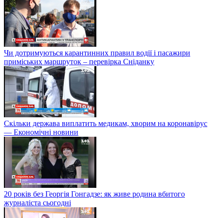
Чи дотримуються карантинних правил водії і пасажири
приміських маршруток – перевірка Сніданку
Скільки держава виплатить медикам, хворим на коронавірус
— Економічні новини
20 років без Георгія Гонгадзе: як живе родина вбитого
журналіста сьогодні