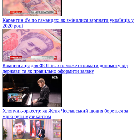
Карантин б'є по гаманцях: як змінилися зарплати українців у
2020 році
Компенсація для ФОПів: хто може отримати допомогу від
держави та як правильно оформити заявку
Хлопчик-оркестр: як Женя Чеславський щодня бореться за
мрію бути музикантом