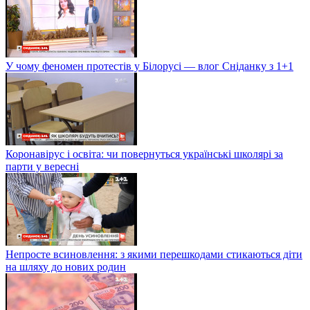
У чому феномен протестів у Білорусі — влог Сніданку з 1+1
Коронавірус і освіта: чи повернуться українські школярі за
парти у вересні
Непросте всиновлення: з якими перешкодами стикаються діти
на шляху до нових родин