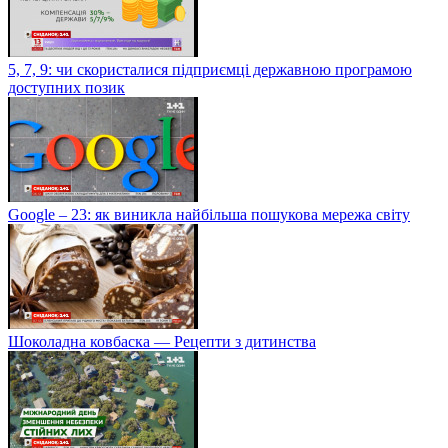
5, 7, 9: чи скористалися підприємці державною програмою
доступних позик
Google – 23: як виникла найбільша пошукова мережа світу
Шоколадна ковбаска — Рецепти з дитинства