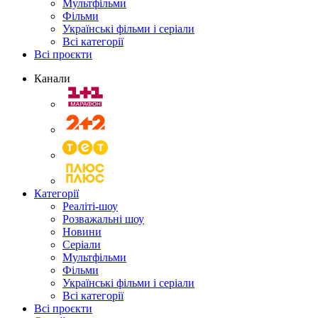
Мультфільми
Фільми
Українські фільми і серіали
Всі категорії
Всі проєкти
Канали
Категорії
Реаліті-шоу
Розважальні шоу
Новини
Серіали
Мультфільми
Фільми
Українські фільми і серіали
Всі категорії
Всі проєкти