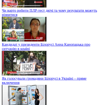
Чи варто робити ПЛР-тест двічі та чому результати можуть
різнитися
Кандидат у президенти Білорусі Анна Канопацька про
ситуацію в країні
Як голосували громадяни Білорусі в Україні – пряме
включення