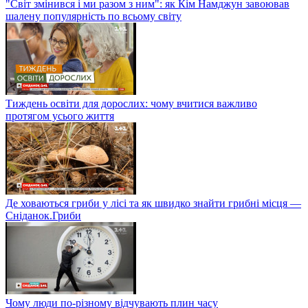
"Світ змінився і ми разом з ним": як Кім Намджун завоював
шалену популярність по всьому світу
Тиждень освіти для дорослих: чому вчитися важливо
протягом усього життя
Де ховаються гриби у лісі та як швидко знайти грибні місця —
Сніданок.Гриби
Чому люди по-різному відчувають плин часу