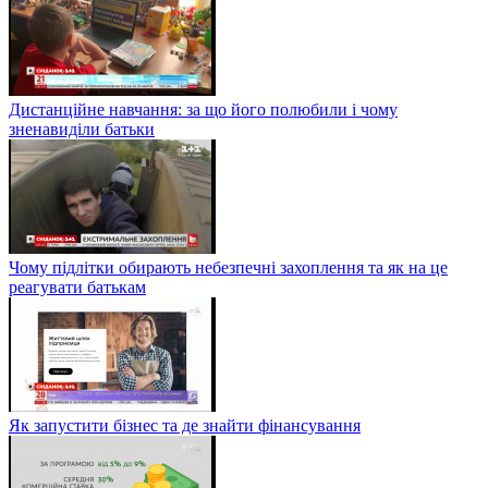
Дистанційне навчання: за що його полюбили і чому
зненавиділи батьки
Чому підлітки обирають небезпечні захоплення та як на це
реагувати батькам
Як запустити бізнес та де знайти фінансування