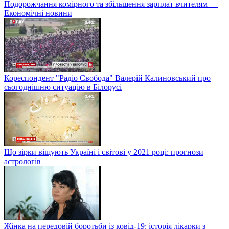
Подорожчання комірного та збільшення зарплат вчителям —
Економічні новини
Кореспондент "Радіо Свобода" Валерій Калиновський про
сьогоднішню ситуацію в Білорусі
Що зірки віщують Україні і світові у 2021 році: прогнози
астрологів
Жінка на передовій боротьби із ковід-19: історія лікарки з