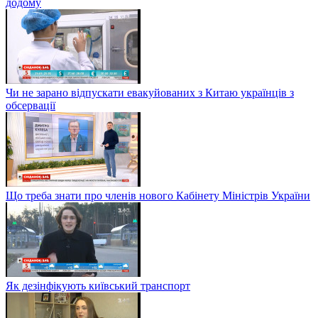
додому
Чи не зарано відпускати евакуйованих з Китаю українців з
обсервації
Що треба знати про членів нового Кабінету Міністрів України
Як дезінфікують київський транспорт