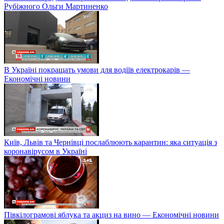
Рубіжного Ольги Мартиненко
В Україні покращать умови для водіїв електрокарів —
Економічні новини
Київ, Львів та Чернівці послаблюють карантин: яка ситуація з
коронавірусом в Україні
Півкілограмові яблука та акциз на вино — Економічні новини