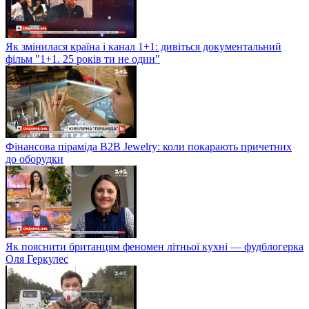
Як змінилася країна і канал 1+1: дивіться документальний
фільм "1+1. 25 років ти не один"
Фінансова піраміда B2B Jewelry: коли покарають причетних
до оборудки
Як пояснити британцям феномен літньої кухні — фудблогерка
Оля Геркулес