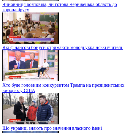
Чиновниця розповіла, чи готова Чернівецька область до
коронавірусу
Які фінансові бонуси отримають молоді українські вчителі
Хто буде головним конкурентом Трампа на президентських
виборах у США
Що українці знають про значення власного імені