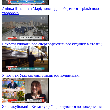
Алінка Шпагіна з Маріуполя щодня бореться зі рідкісною
хворобою
Секрети унікального енергоефективного будинку в столиці
У потягах Укрзалізниці з'являться поліцейські
Як евакуйовані з Китаю українці готуються до повернення