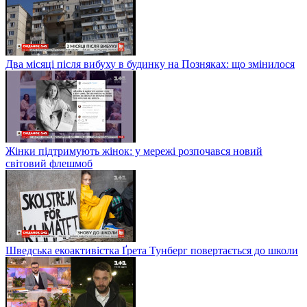
Два місяці після вибуху в будинку на Позняках: що змінилося
Жінки підтримують жінок: у мережі розпочався новий
світовий флешмоб
Шведська екоактивістка Ґрета Тунберг повертається до школи