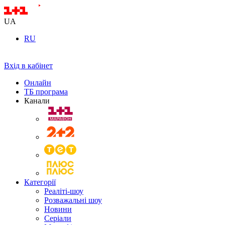
UA
RU
Вхід в кабінет
Онлайн
ТБ програма
Канали
Категорії
Реаліті-шоу
Розважальні шоу
Новини
Серіали