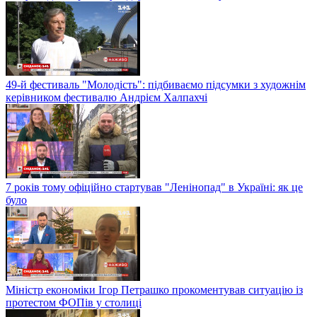
49-й фестиваль "Молодість": підбиваємо підсумки з художнім
керівником фестивалю Андрієм Халпахчі
7 років тому офіційно стартував "Ленінопад" в Україні: як це
було
Міністр економіки Ігор Петрашко прокоментував ситуацію із
протестом ФОПів у столиці