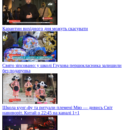
Карантин вихідного дня можуть скасувати
Свято зіпсовано: у школі Глухова першокласника залишили
без подарунка
Школа кунг-фу та ритуали племені Мяо — дивись Світ
навиворіт. Китай о 22:45 на каналі 1+1