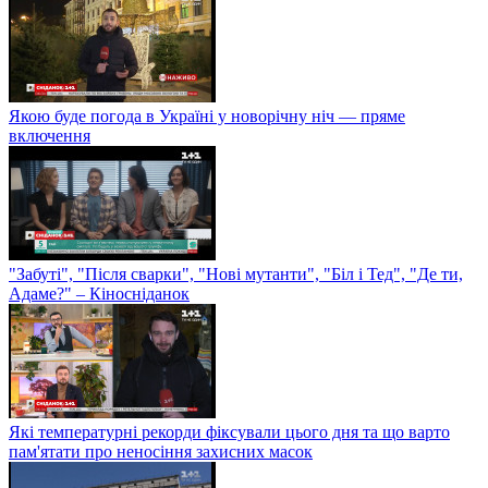
Якою буде погода в Україні у новорічну ніч — пряме
включення
"Забуті", "Після сварки", "Нові мутанти", "Біл і Тед", "Де ти,
Адаме?" – Кіносніданок
Які температурні рекорди фіксували цього дня та що варто
пам'ятати про неносіння захисних масок