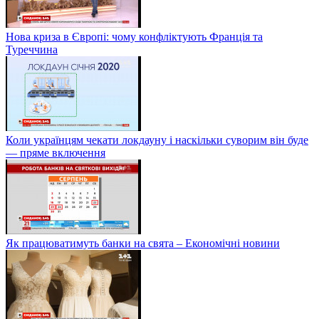
Нова криза в Європі: чому конфліктують Франція та
Туреччина
Коли українцям чекати локдауну і наскільки суворим він буде
— пряме включення
Як працюватимуть банки на свята – Економічні новини