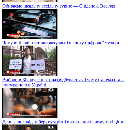
Обираємо ідеальну весільну сукню — Сніданок. Весілля
Чому вінілові платівки актуальні в епоху цифрової музики
Вибори в Білорусі: що зараз відбувається і чому ця тема стала
популярною в Україні
День кави: звідки беруться різні види напою і чому такі ціни