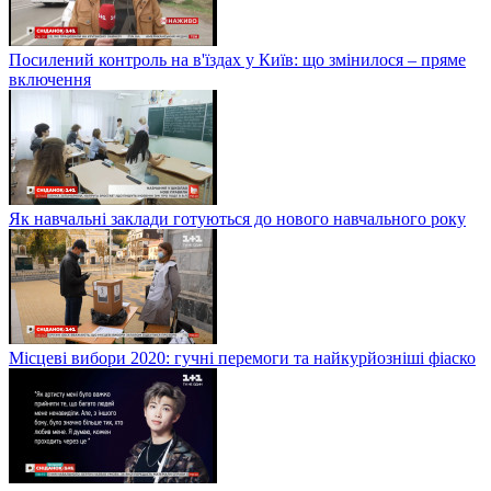
Посилений контроль на в'їздах у Київ: що змінилося – пряме
включення
Як навчальні заклади готуються до нового навчального року
Місцеві вибори 2020: гучні перемоги та найкурйозніші фіаско