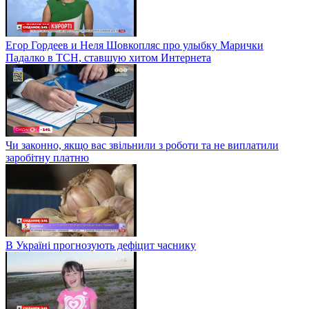
Егор Гордеев и Неля Шовкопляс про улыбку Марички
Падалко в ТСН, ставшую хитом Интернета
Чи законно, якщо вас звільнили з роботи та не виплатили
заробітну платню
В Україні прогнозують дефіцит часнику