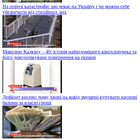
На порозі катастрофи: що чекає на Україну і чи можна себе
убезпечити від стихійних лих
Маколею Калкіну – 40: історія найвідомішого кінохлопчика та
його довгоочікуване повернення на екрани
Дефіцит кисню: чому хворі на ковід змушені купувати кисневі
балони за власні гроші