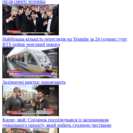
після смерті чоловіка
Найбільша кількість переглядів на Youtube за 24 години: гурт
BTS побив черговий рекорд
Залізничні квитки дорожчають
Києве, мий: Сніданок поспілкувався із засновником
унікального проєкту, який робить столицю чистішою