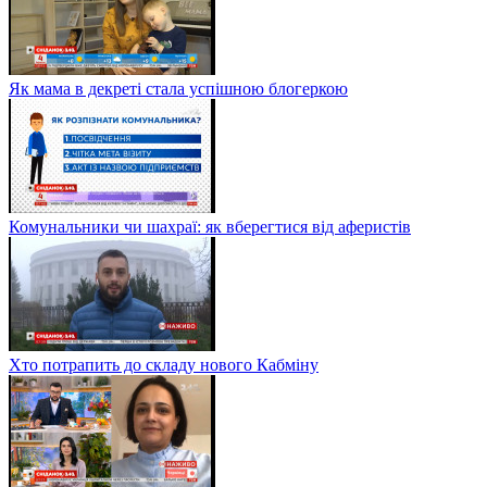
Як мама в декреті стала успішною блогеркою
Комунальники чи шахраї: як вберегтися від аферистів
Хто потрапить до складу нового Кабміну