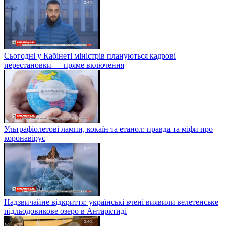
Сьогодні у Кабінеті міністрів плануються кадрові
перестановки — пряме включення
Ультрафіолетові лампи, кокаїн та етанол: правда та міфи про
коронавірус
Надзвичайне відкриття: українські вчені виявили велетенське
підльодовикове озеро в Антарктиді