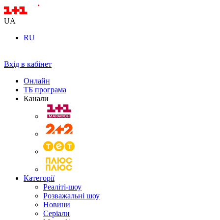
UA
RU
Вхід в кабінет
Онлайн
ТБ програма
Канали
Категорії
Реаліті-шоу
Розважальні шоу
Новини
Серіали