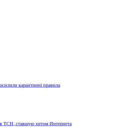
посилили карантинні правила
 в ТСН, ставшую хитом Интернета