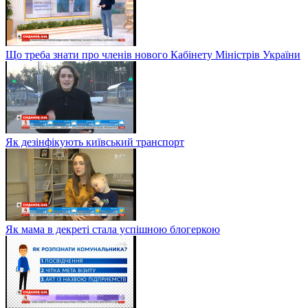
Що треба знати про членів нового Кабінету Міністрів України
Як дезінфікують київський транспорт
Як мама в декреті стала успішною блогеркою