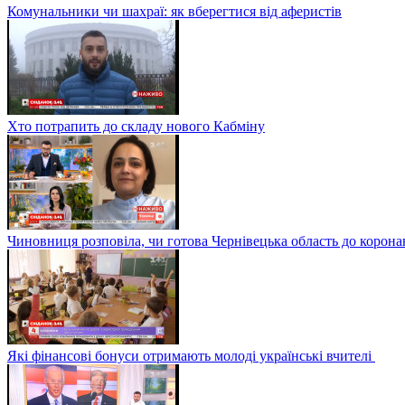
Комунальники чи шахраї: як вберегтися від аферистів
Хто потрапить до складу нового Кабміну
Чиновниця розповіла, чи готова Чернівецька область до корона
Які фінансові бонуси отримають молоді українські вчителі