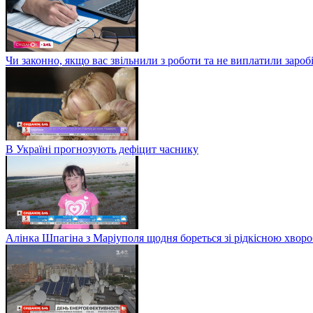
Чи законно, якщо вас звільнили з роботи та не виплатили заро
В Україні прогнозують дефіцит часнику
Алінка Шпагіна з Маріуполя щодня бореться зі рідкісною хвор