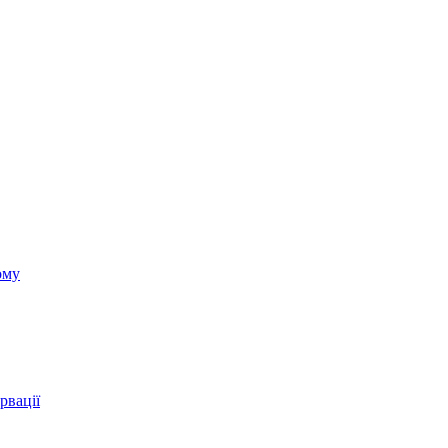
ому
рвації