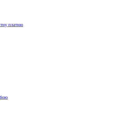
бітну платню
обою