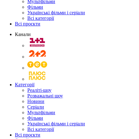
Мультфільми
Фільми
Українські фільми і серіали
Всі категорії
Всі проєкти
Канали
Категорії
Реаліті-шоу
Розважальні шоу
Новини
Серіали
Мультфільми
Фільми
Українські фільми і серіали
Всі категорії
Всі проєкти