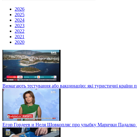
2026
2025
2024
2023
2022
2021
2020
Вимагають тестування або вакцинацію: які туристичні країни 
Егор Гордеев и Неля Шовкопляс про улыбку Марички Падалко