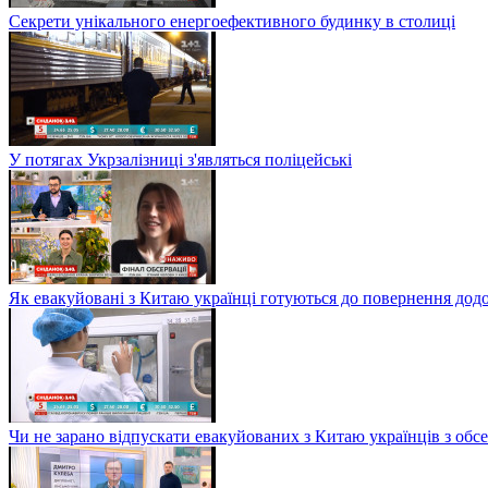
Секрети унікального енергоефективного будинку в столиці
У потягах Укрзалізниці з'являться поліцейські
Як евакуйовані з Китаю українці готуються до повернення дод
Чи не зарано відпускати евакуйованих з Китаю українців з обсе