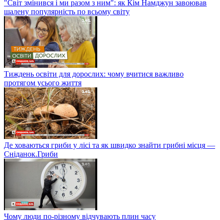
"Світ змінився і ми разом з ним": як Кім Намджун завоював
шалену популярність по всьому світу
Тиждень освіти для дорослих: чому вчитися важливо
протягом усього життя
Де ховаються гриби у лісі та як швидко знайти грибні місця —
Сніданок.Гриби
Чому люди по-різному відчувають плин часу