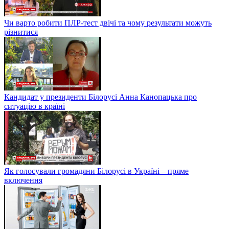
Чи варто робити ПЛР-тест двічі та чому результати можуть
різнитися
Кандидат у президенти Білорусі Анна Канопацька про
ситуацію в країні
Як голосували громадяни Білорусі в Україні – пряме
включення