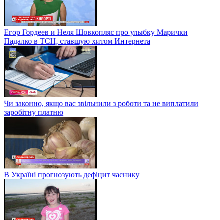
Егор Гордеев и Неля Шовкопляс про улыбку Марички
Падалко в ТСН, ставшую хитом Интернета
Чи законно, якщо вас звільнили з роботи та не виплатили
заробітну платню
В Україні прогнозують дефіцит часнику