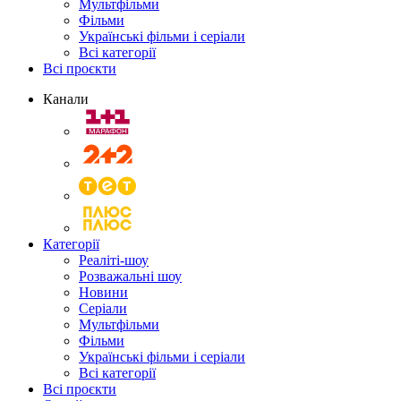
Мультфільми
Фільми
Українські фільми і серіали
Всі категорії
Всі проєкти
Канали
Категорії
Реаліті-шоу
Розважальні шоу
Новини
Серіали
Мультфільми
Фільми
Українські фільми і серіали
Всі категорії
Всі проєкти