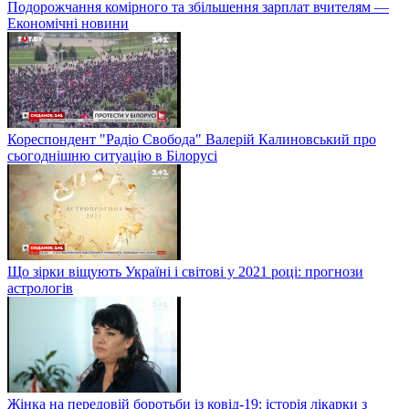
Подорожчання комірного та збільшення зарплат вчителям —
Економічні новини
Кореспондент "Радіо Свобода" Валерій Калиновський про
сьогоднішню ситуацію в Білорусі
Що зірки віщують Україні і світові у 2021 році: прогнози
астрологів
Жінка на передовій боротьби із ковід-19: історія лікарки з