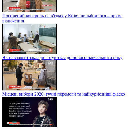
Посилений контроль на в'їздах у Київ: що змінилося – пряме
включення
Як навчальні заклади готуються до нового навчального року
Місцеві вибори 2020: гучні перемоги та найкурйозніші фіаско