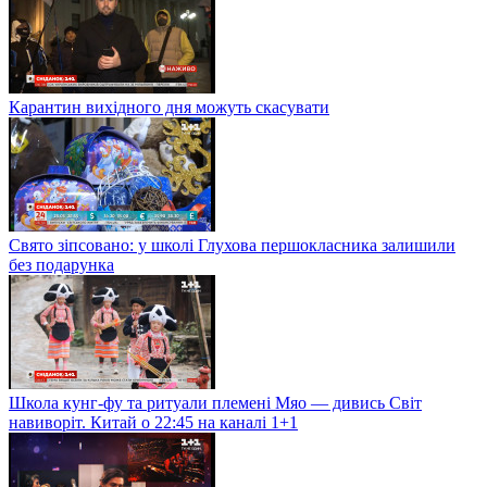
Карантин вихідного дня можуть скасувати
Свято зіпсовано: у школі Глухова першокласника залишили
без подарунка
Школа кунг-фу та ритуали племені Мяо — дивись Світ
навиворіт. Китай о 22:45 на каналі 1+1