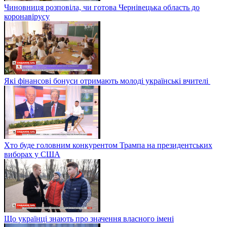
Чиновниця розповіла, чи готова Чернівецька область до
коронавірусу
Які фінансові бонуси отримають молоді українські вчителі
Хто буде головним конкурентом Трампа на президентських
виборах у США
Що українці знають про значення власного імені