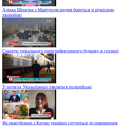
Алінка Шпагіна з Маріуполя щодня бореться зі рідкісною
хворобою
Секрети унікального енергоефективного будинку в столиці
У потягах Укрзалізниці з'являться поліцейські
Як евакуйовані з Китаю українці готуються до повернення