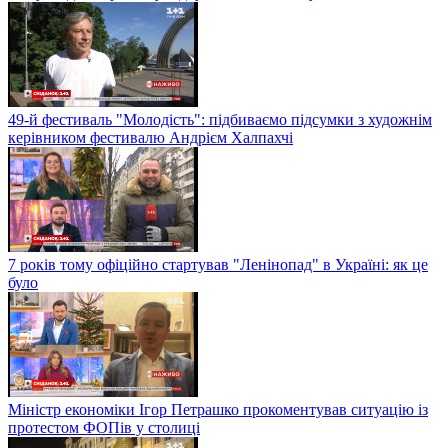
49-й фестиваль "Молодість": підбиваємо підсумки з художнім
керівником фестивалю Андрієм Халпахчі
7 років тому офіційно стартував "Ленінопад" в Україні: як це
було
Міністр економіки Ігор Петрашко прокоментував ситуацію із
протестом ФОПів у столиці