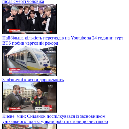
після смерті чоловіка
Найбільша кількість переглядів на Youtube за 24 години: гурт
BTS побив черговий рекорд
Залізничні квитки дорожчають
Києве, мий: Сніданок поспілкувався із засновником
унікального проєкту, який робить столицю чистішою