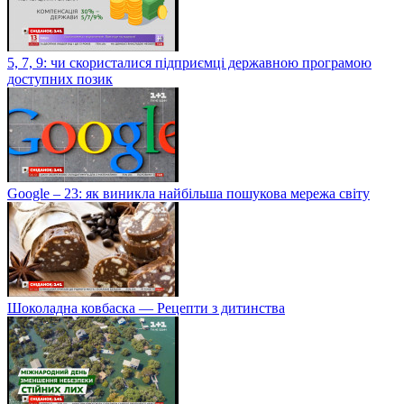
5, 7, 9: чи скористалися підприємці державною програмою
доступних позик
Google – 23: як виникла найбільша пошукова мережа світу
Шоколадна ковбаска — Рецепти з дитинства