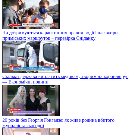
Чи дотримуються карантинних правил водії і пасажири
приміських маршруток – перевірка Сніданку
Скільки держава виплатить медикам, хворим на коронавірус
— Економічні новини
20 років без Георгія Гонгадзе: як живе родина вбитого
журналіста сьогодні