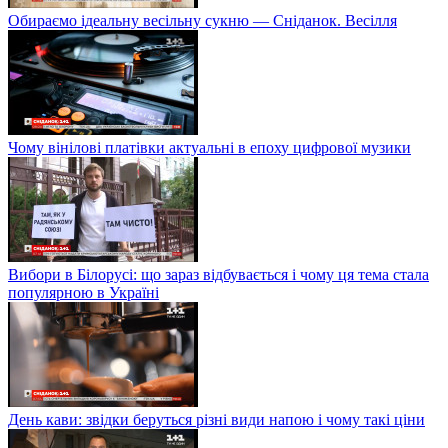
Обираємо ідеальну весільну сукню — Сніданок. Весілля
Чому вінілові платівки актуальні в епоху цифрової музики
Вибори в Білорусі: що зараз відбувається і чому ця тема стала
популярною в Україні
День кави: звідки беруться різні види напою і чому такі ціни