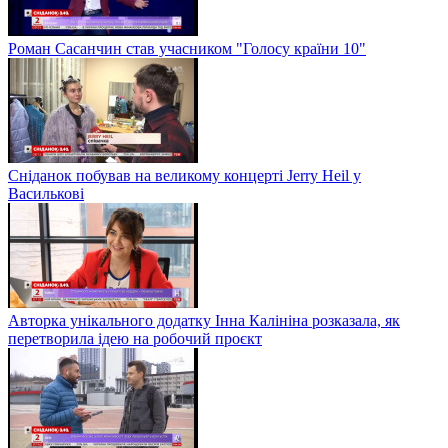
Роман Сасанчин став учасником "Голосу країни 10"
Сніданок побував на великому концерті Jerry Heil у
Василькові
Авторка унікального додатку Інна Калініна розказала, як
перетворила ідею на робочий проєкт