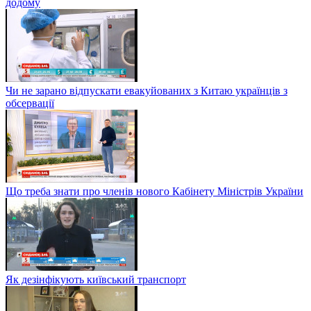
додому
Чи не зарано відпускати евакуйованих з Китаю українців з
обсервації
Що треба знати про членів нового Кабінету Міністрів України
Як дезінфікують київський транспорт