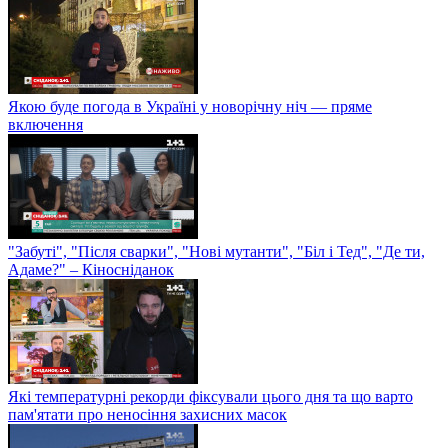
Якою буде погода в Україні у новорічну ніч — пряме
включення
"Забуті", "Після сварки", "Нові мутанти", "Біл і Тед", "Де ти,
Адаме?" – Кіносніданок
Які температурні рекорди фіксували цього дня та що варто
пам'ятати про неносіння захисних масок