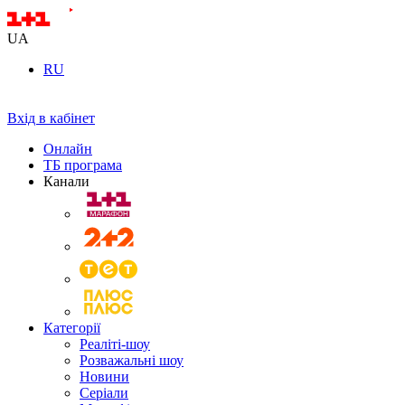
UA
RU
Вхід в кабінет
Онлайн
ТБ програма
Канали
Категорії
Реаліті-шоу
Розважальні шоу
Новини
Серіали