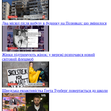
Два місяці після вибуху в будинку на Позняках: що змінилося
Жінки підтримують жінок: у мережі розпочався новий
світовий флешмоб
Шведська екоактивістка Ґрета Тунберг повертається до школи