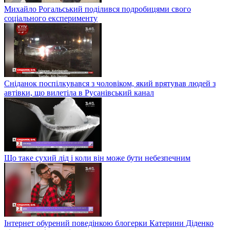
Михайло Рогальський поділився подробицями свого
соціального експерименту
Сніданок поспілкувався з чоловіком, який врятував людей з
автівки, що вилетіла в Русанівський канал
Що таке сухий лід і коли він може бути небезпечним
Інтернет обурений поведінкою блогерки Катерини Діденко