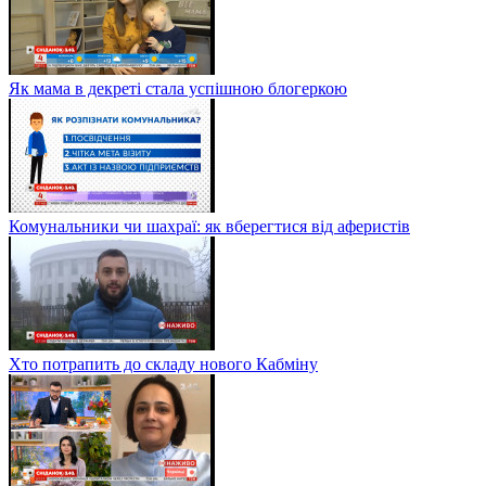
Як мама в декреті стала успішною блогеркою
Комунальники чи шахраї: як вберегтися від аферистів
Хто потрапить до складу нового Кабміну