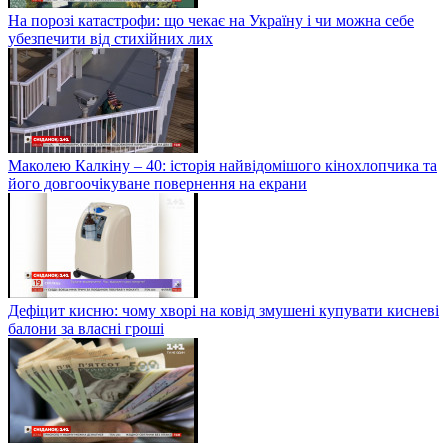
На порозі катастрофи: що чекає на Україну і чи можна себе
убезпечити від стихійних лих
Маколею Калкіну – 40: історія найвідомішого кінохлопчика та
його довгоочікуване повернення на екрани
Дефіцит кисню: чому хворі на ковід змушені купувати кисневі
балони за власні гроші