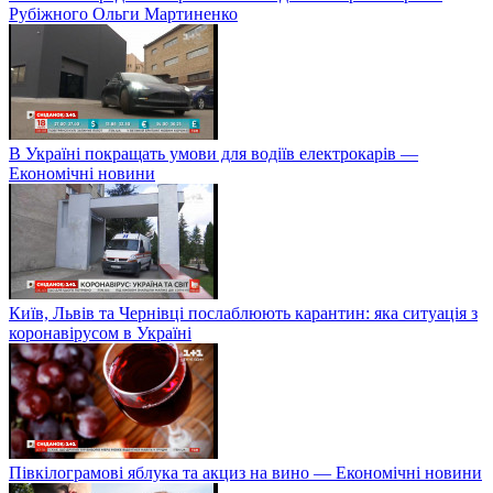
Рубіжного Ольги Мартиненко
В Україні покращать умови для водіїв електрокарів —
Економічні новини
Київ, Львів та Чернівці послаблюють карантин: яка ситуація з
коронавірусом в Україні
Півкілограмові яблука та акциз на вино — Економічні новини