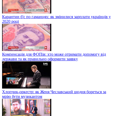
Карантин б'є по гаманцях: як змінилися зарплати українців у
2020 році
Компенсація для ФОПів: хто може отримати допомогу від
держави та як правильно оформити заявку
Хлопчик-оркестр: як Женя Чеславський щодня бореться за
мрію бути музикантом