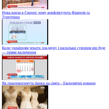
Нова криза в Європі: чому конфліктують Франція та
Туреччина
Коли українцям чекати локдауну і наскільки суворим він буде
— пряме включення
Як працюватимуть банки на свята – Економічні новини