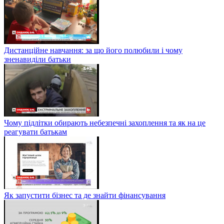
Дистанційне навчання: за що його полюбили і чому
зненавиділи батьки
Чому підлітки обирають небезпечні захоплення та як на це
реагувати батькам
Як запустити бізнес та де знайти фінансування