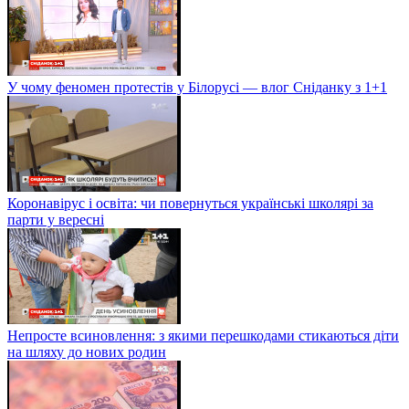
У чому феномен протестів у Білорусі — влог Сніданку з 1+1
Коронавірус і освіта: чи повернуться українські школярі за
парти у вересні
Непросте всиновлення: з якими перешкодами стикаються діти
на шляху до нових родин