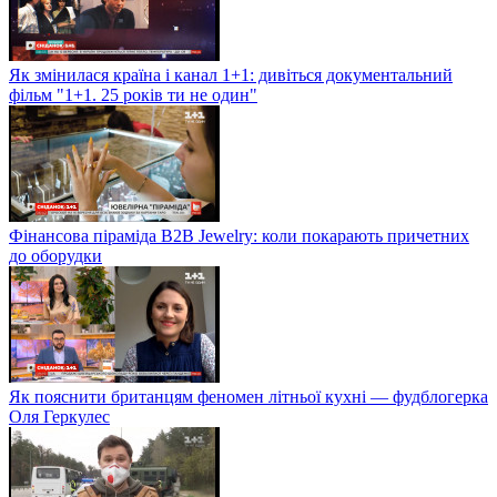
Як змінилася країна і канал 1+1: дивіться документальний
фільм "1+1. 25 років ти не один"
Фінансова піраміда B2B Jewelry: коли покарають причетних
до оборудки
Як пояснити британцям феномен літньої кухні — фудблогерка
Оля Геркулес