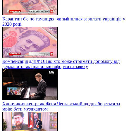
Карантин б'є по гаманцях: як змінилися зарплати українців у
2020 році
Компенсація для ФОПів: хто може отримати допомогу від
держави та як правильно оформити заявку
Хлопчик-оркестр: як Женя Чеславський щодня бореться за
мрію бути музикантом