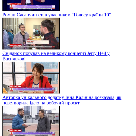
Роман Сасанчин став учасником "Голосу країни 10"
Сніданок побував на великому концерті Jerry Heil у
Василькові
Авторка унікального додатку Інна Калініна розказала, як
перетворила ідею на робочий проєкт