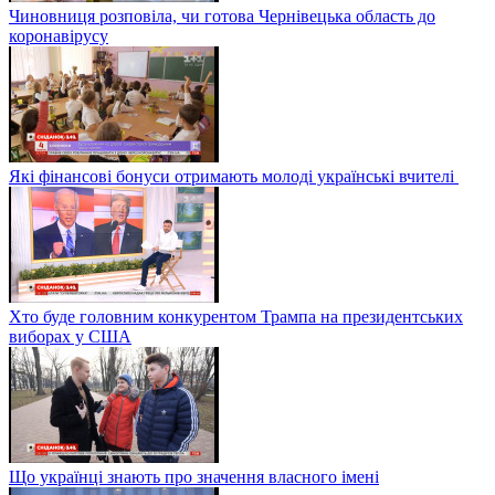
Чиновниця розповіла, чи готова Чернівецька область до
коронавірусу
Які фінансові бонуси отримають молоді українські вчителі
Хто буде головним конкурентом Трампа на президентських
виборах у США
Що українці знають про значення власного імені