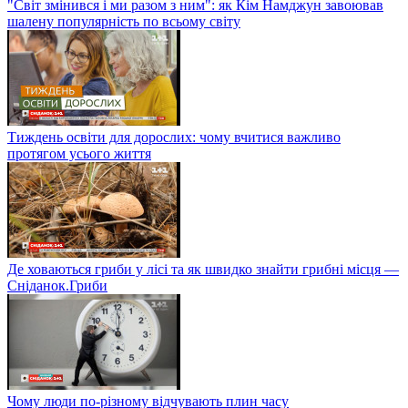
"Світ змінився і ми разом з ним": як Кім Намджун завоював
шалену популярність по всьому світу
Тиждень освіти для дорослих: чому вчитися важливо
протягом усього життя
Де ховаються гриби у лісі та як швидко знайти грибні місця —
Сніданок.Гриби
Чому люди по-різному відчувають плин часу