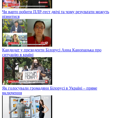
Чи варто робити ПЛР-тест двічі та чому результати можуть
різнитися
Кандидат у президенти Білорусі Анна Канопацька про
ситуацію в країні
Як голосували громадяни Білорусі в Україні – пряме
включення