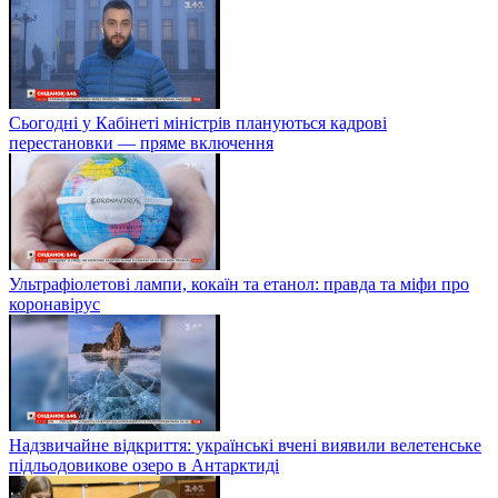
Сьогодні у Кабінеті міністрів плануються кадрові
перестановки — пряме включення
Ультрафіолетові лампи, кокаїн та етанол: правда та міфи про
коронавірус
Надзвичайне відкриття: українські вчені виявили велетенське
підльодовикове озеро в Антарктиді