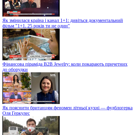
Як змінилася країна і канал 1+1: дивіться документальний
фільм "1+1. 25 років ти не один"
Фінансова піраміда B2B Jewelry: коли покарають причетних
до оборудки
Як пояснити британцям феномен літньої кухні — фудблогерка
Оля Геркулес