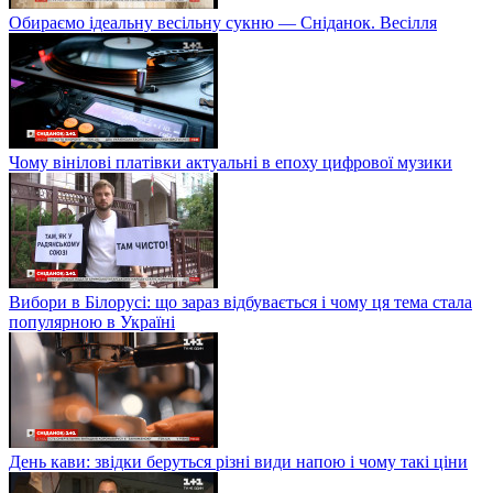
Обираємо ідеальну весільну сукню — Сніданок. Весілля
Чому вінілові платівки актуальні в епоху цифрової музики
Вибори в Білорусі: що зараз відбувається і чому ця тема стала
популярною в Україні
День кави: звідки беруться різні види напою і чому такі ціни