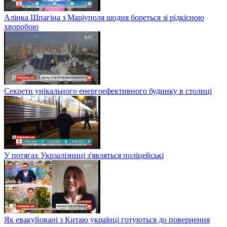
Алінка Шпагіна з Маріуполя щодня бореться зі рідкісною
хворобою
Секрети унікального енергоефективного будинку в столиці
У потягах Укрзалізниці з'являться поліцейські
Як евакуйовані з Китаю українці готуються до повернення