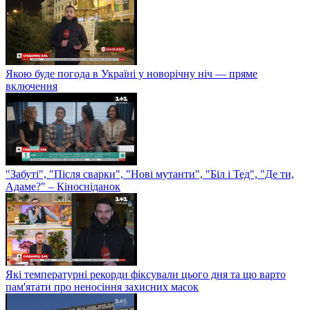
Якою буде погода в Україні у новорічну ніч — пряме
включення
"Забуті", "Після сварки", "Нові мутанти", "Біл і Тед", "Де ти,
Адаме?" – Кіносніданок
Які температурні рекорди фіксували цього дня та що варто
пам'ятати про неносіння захисних масок