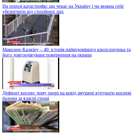
На порозі катастрофи: що чекає на Україну і чи можна себе
убезпечити від стихійних лих
Маколею Калкіну – 40: історія найвідомішого кінохлопчика та
його довгоочікуване повернення на екрани
Дефіцит кисню: чому хворі на ковід змушені купувати кисневі
балони за власні гроші