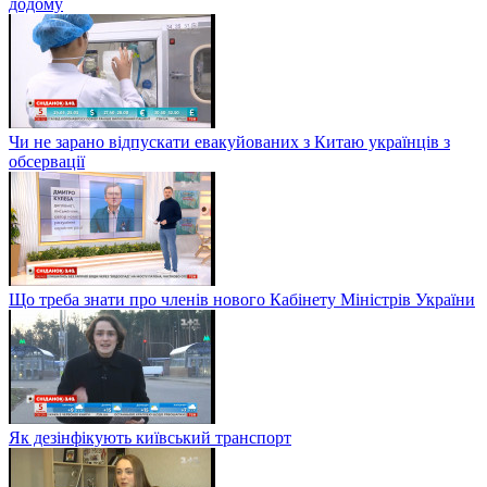
додому
Чи не зарано відпускати евакуйованих з Китаю українців з
обсервації
Що треба знати про членів нового Кабінету Міністрів України
Як дезінфікують київський транспорт