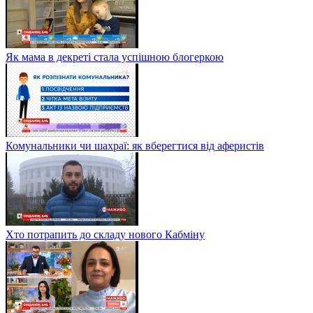
Як мама в декреті стала успішною блогеркою
Комунальники чи шахраї: як вберегтися від аферистів
Хто потрапить до складу нового Кабміну