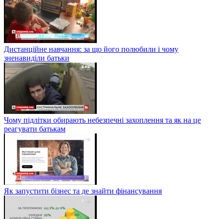
Дистанційне навчання: за що його полюбили і чому
зненавиділи батьки
Чому підлітки обирають небезпечні захоплення та як на це
реагувати батькам
Як запустити бізнес та де знайти фінансування