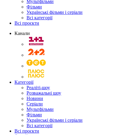
Мультфільми
Фільми
Українські фільми і серіали
Всі категорії
Всі проєкти
Канали
Категорії
Реаліті-шоу
Розважальні шоу
Новини
Серіали
Мультфільми
Фільми
Українські фільми і серіали
Всі категорії
Всі проєкти