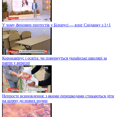
У чому феномен протестів у Білорусі — влог Сніданку з 1+1
Коронавірус і освіта: чи повернуться українські школярі за
парти у вересні
Непросте всиновлення: з якими перешкодами стикаються діти
на шляху до нових родин