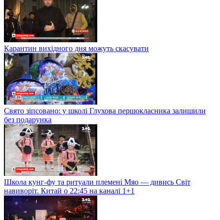
Карантин вихідного дня можуть скасувати
Свято зіпсовано: у школі Глухова першокласника залишили
без подарунка
Школа кунг-фу та ритуали племені Мяо — дивись Світ
навиворіт. Китай о 22:45 на каналі 1+1