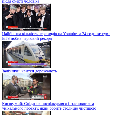
після смерті чоловіка
Найбільша кількість переглядів на Youtube за 24 години: гурт
BTS побив черговий рекорд
Залізничні квитки дорожчають
Києве, мий: Сніданок поспілкувався із засновником
унікального проєкту, який робить столицю чистішою