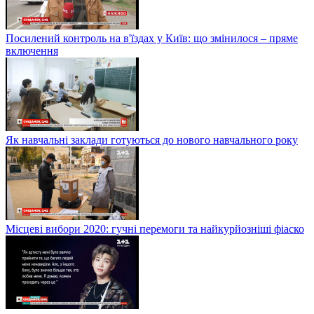
Посилений контроль на в'їздах у Київ: що змінилося – пряме
включення
Як навчальні заклади готуються до нового навчального року
Місцеві вибори 2020: гучні перемоги та найкурйозніші фіаско