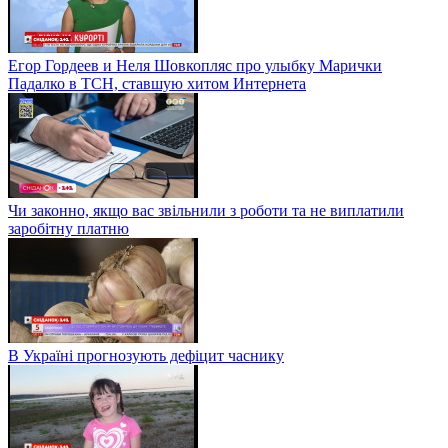
Егор Гордеев и Неля Шовкопляс про улыбку Марички
Падалко в ТСН, ставшую хитом Интернета
Чи законно, якщо вас звільнили з роботи та не виплатили
заробітну платню
В Україні прогнозують дефіцит часнику