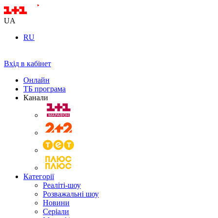
UA
RU
Вхід в кабінет
Онлайн
ТБ програма
Канали
Категорії
Реаліті-шоу
Розважальні шоу
Новини
Серіали