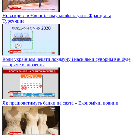
Нова криза в Європі: чому конфліктують Франція та
Туреччина
Коли українцям чекати локдауну і наскільки суворим він буде
— пряме включення
Як працюватимуть банки на свята – Економічні новини