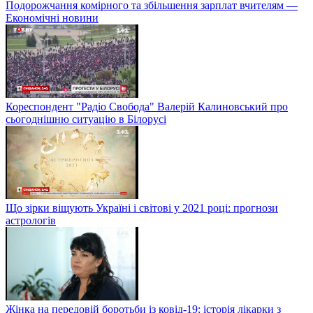
Подорожчання комірного та збільшення зарплат вчителям —
Економічні новини
Кореспондент "Радіо Свобода" Валерій Калиновський про
сьогоднішню ситуацію в Білорусі
Що зірки віщують Україні і світові у 2021 році: прогнози
астрологів
Жінка на передовій боротьби із ковід-19: історія лікарки з