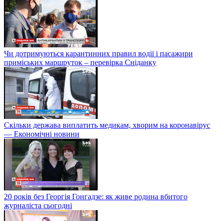
Чи дотримуються карантинних правил водії і пасажири
приміських маршруток – перевірка Сніданку
Скільки держава виплатить медикам, хворим на коронавірус
— Економічні новини
20 років без Георгія Гонгадзе: як живе родина вбитого
журналіста сьогодні