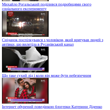
Михайло Рогальський поділився подробицями свого
соціального експерименту
Сніданок поспілкувався з чоловіком, який врятував людей з
автівки, що вилетіла в Русанівський канал
Що таке сухий лід і коли він може бути небезпечним
Інтернет обурений поведінкою блогерки Катерини Діденко