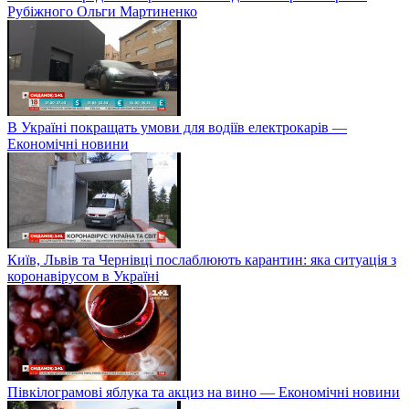
Рубіжного Ольги Мартиненко
В Україні покращать умови для водіїв електрокарів —
Економічні новини
Київ, Львів та Чернівці послаблюють карантин: яка ситуація з
коронавірусом в Україні
Півкілограмові яблука та акциз на вино — Економічні новини