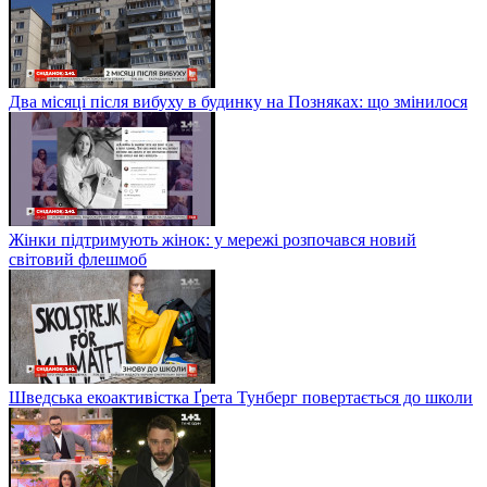
Два місяці після вибуху в будинку на Позняках: що змінилося
Жінки підтримують жінок: у мережі розпочався новий
світовий флешмоб
Шведська екоактивістка Ґрета Тунберг повертається до школи