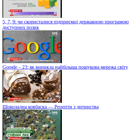
5, 7, 9: чи скористалися підприємці державною програмою
доступних позик
Google – 23: як виникла найбільша пошукова мережа світу
Шоколадна ковбаска — Рецепти з дитинства