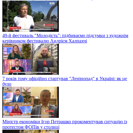
49-й фестиваль "Молодість": підбиваємо підсумки з художнім
керівником фестивалю Андрієм Халпахчі
7 років тому офіційно стартував "Ленінопад" в Україні: як це
було
Міністр економіки Ігор Петрашко прокоментував ситуацію із
протестом ФОПів у столиці