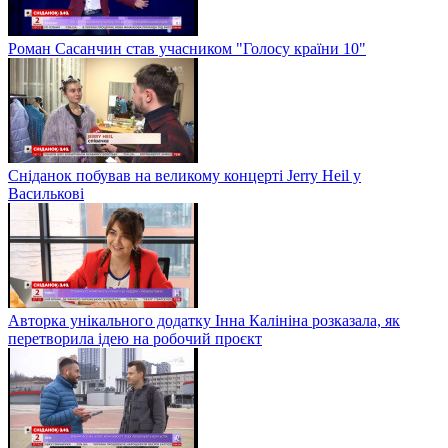
Роман Сасанчин став учасником "Голосу країни 10"
Сніданок побував на великому концерті Jerry Heil у
Василькові
Авторка унікального додатку Інна Калініна розказала, як
перетворила ідею на робочий проєкт