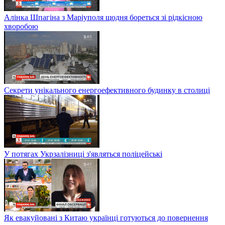
Алінка Шпагіна з Маріуполя щодня бореться зі рідкісною
хворобою
Секрети унікального енергоефективного будинку в столиці
У потягах Укрзалізниці з'являться поліцейські
Як евакуйовані з Китаю українці готуються до повернення