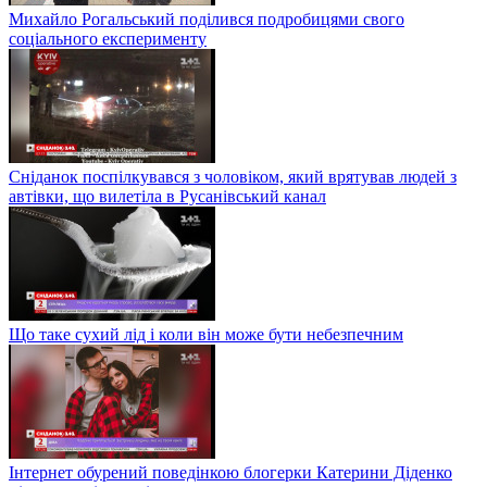
Михайло Рогальський поділився подробицями свого
соціального експерименту
Сніданок поспілкувався з чоловіком, який врятував людей з
автівки, що вилетіла в Русанівський канал
Що таке сухий лід і коли він може бути небезпечним
Інтернет обурений поведінкою блогерки Катерини Діденко