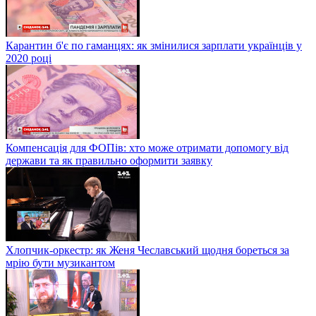
Карантин б'є по гаманцях: як змінилися зарплати українців у
2020 році
Компенсація для ФОПів: хто може отримати допомогу від
держави та як правильно оформити заявку
Хлопчик-оркестр: як Женя Чеславський щодня бореться за
мрію бути музикантом