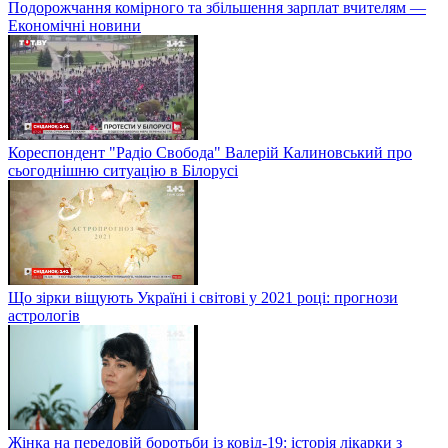
Подорожчання комірного та збільшення зарплат вчителям —
Економічні новини
Кореспондент "Радіо Свобода" Валерій Калиновський про
сьогоднішню ситуацію в Білорусі
Що зірки віщують Україні і світові у 2021 році: прогнози
астрологів
Жінка на передовій боротьби із ковід-19: історія лікарки з