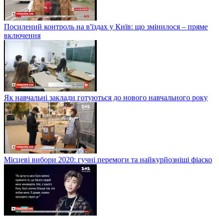
Посилений контроль на в'їздах у Київ: що змінилося – пряме
включення
Як навчальні заклади готуються до нового навчального року
Місцеві вибори 2020: гучні перемоги та найкурйозніші фіаско