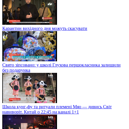
Карантин вихідного дня можуть скасувати
Свято зіпсовано: у школі Глухова першокласника залишили
без подарунка
Школа кунг-фу та ритуали племені Мяо — дивись Світ
навиворіт. Китай о 22:45 на каналі 1+1