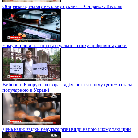
Обираємо ідеальну весільну сукню — Сніданок. Весілля
Чому вінілові платівки актуальні в епоху цифрової музики
Вибори в Білорусі: що зараз відбувається і чому ця тема стала
популярною в Україні
День кави: звідки беруться різні види напою і чому такі ціни