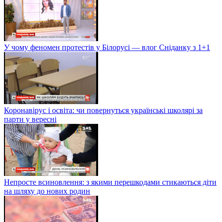
У чому феномен протестів у Білорусі — влог Сніданку з 1+1
Коронавірус і освіта: чи повернуться українські школярі за
парти у вересні
Непросте всиновлення: з якими перешкодами стикаються діти
на шляху до нових родин