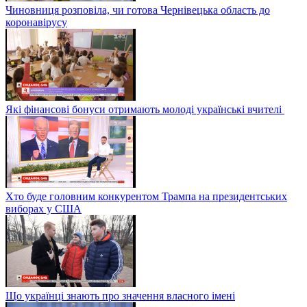
Чиновниця розповіла, чи готова Чернівецька область до
коронавірусу
Які фінансові бонуси отримають молоді українські вчителі
Хто буде головним конкурентом Трампа на президентських
виборах у США
Що українці знають про значення власного імені