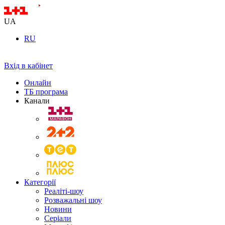
UA
RU
Вхід в кабінет
Онлайн
ТБ програма
Канали
Категорії
Реаліті-шоу
Розважальні шоу
Новини
Серіали