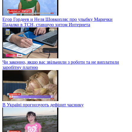
Егор Гордеев и Неля Шовкопляс про улыбку Марички
Падалко в ТСН, ставшую хитом Интернета
Чи законно, якщо вас звільнили з роботи та не виплатили
заробітну платню
В Україні прогнозують дефіцит часнику