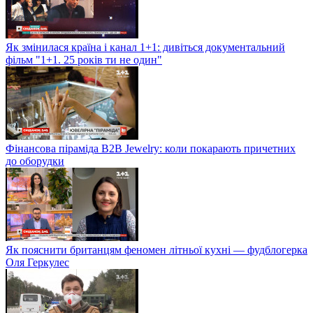
Як змінилася країна і канал 1+1: дивіться документальний
фільм "1+1. 25 років ти не один"
Фінансова піраміда B2B Jewelry: коли покарають причетних
до оборудки
Як пояснити британцям феномен літньої кухні — фудблогерка
Оля Геркулес