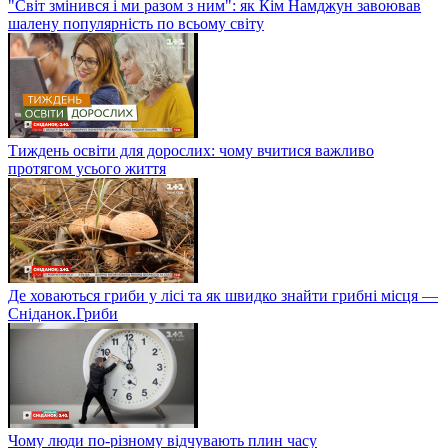
"Світ змінився і ми разом з ним": як Кім Намджун завоював
шалену популярність по всьому світу
Тиждень освіти для дорослих: чому вчитися важливо
протягом усього життя
Де ховаються гриби у лісі та як швидко знайти грибні місця —
Сніданок.Гриби
Чому люди по-різному відчувають плин часу