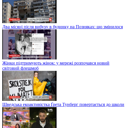
Два місяці після вибуху в будинку на Позняках: що змінилося
Жінки підтримують жінок: у мережі розпочався новий
світовий флешмоб
Шведська екоактивістка Ґрета Тунберг повертається до школи