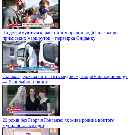
Чи дотримуються карантинних правил водії і пасажири
приміських маршруток – перевірка Сніданку
Скільки держава виплатить медикам, хворим на коронавірус
— Економічні новини
20 років без Георгія Гонгадзе: як живе родина вбитого
журналіста сьогодні