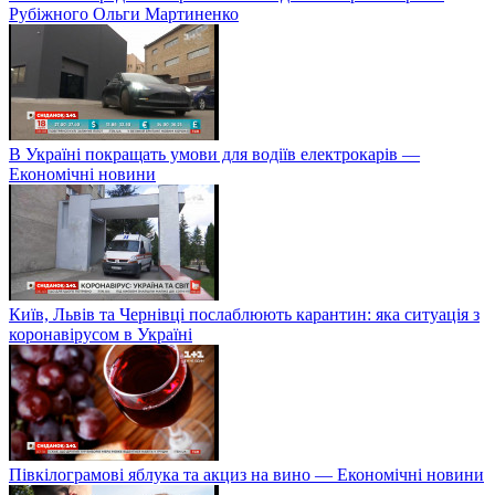
Рубіжного Ольги Мартиненко
В Україні покращать умови для водіїв електрокарів —
Економічні новини
Київ, Львів та Чернівці послаблюють карантин: яка ситуація з
коронавірусом в Україні
Півкілограмові яблука та акциз на вино — Економічні новини