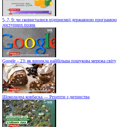
5, 7, 9: чи скористалися підприємці державною програмою
доступних позик
Google – 23: як виникла найбільша пошукова мережа світу
Шоколадна ковбаска — Рецепти з дитинства