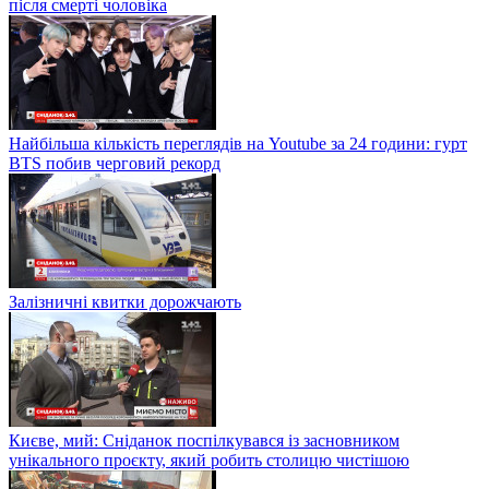
після смерті чоловіка
Найбільша кількість переглядів на Youtube за 24 години: гурт
BTS побив черговий рекорд
Залізничні квитки дорожчають
Києве, мий: Сніданок поспілкувався із засновником
унікального проєкту, який робить столицю чистішою