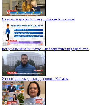
Як мама в декреті стала успішною блогеркою
Комунальники чи шахраї: як вберегтися від аферистів
Хто потрапить до складу нового Кабміну