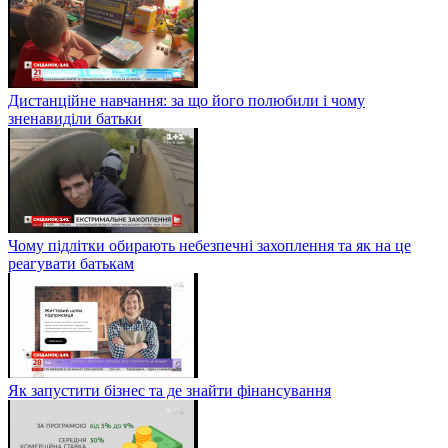
Дистанційне навчання: за що його полюбили і чому
зненавиділи батьки
Чому підлітки обирають небезпечні захоплення та як на це
реагувати батькам
Як запустити бізнес та де знайти фінансування