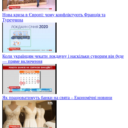
Нова криза в Європі: чому конфліктують Франція та
Туреччина
Коли українцям чекати локдауну і наскільки суворим він буде
— пряме включення
Як працюватимуть банки на свята – Економічні новини