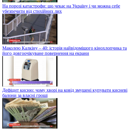
На порозі катастрофи: що чекає на Україну і чи можна себе
убезпечити від стихійних лих
Маколею Калкіну – 40: історія найвідомішого кінохлопчика та
його довгоочікуване повернення на екрани
Дефіцит кисню: чому хворі на ковід змушені купувати кисневі
балони за власні гроші