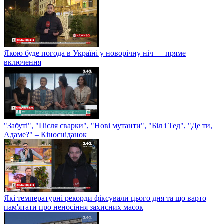
Якою буде погода в Україні у новорічну ніч — пряме
включення
"Забуті", "Після сварки", "Нові мутанти", "Біл і Тед", "Де ти,
Адаме?" – Кіносніданок
Які температурні рекорди фіксували цього дня та що варто
пам'ятати про неносіння захисних масок