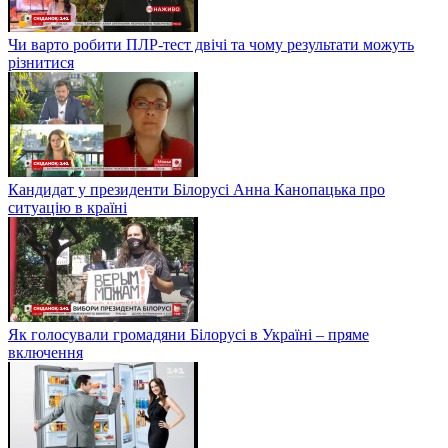
Чи варто робити ПЛР-тест двічі та чому результати можуть
різнитися
Кандидат у президенти Білорусі Анна Канопацька про
ситуацію в країні
Як голосували громадяни Білорусі в Україні – пряме
включення