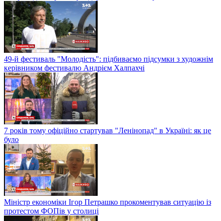
49-й фестиваль "Молодість": підбиваємо підсумки з художнім
керівником фестивалю Андрієм Халпахчі
7 років тому офіційно стартував "Ленінопад" в Україні: як це
було
Міністр економіки Ігор Петрашко прокоментував ситуацію із
протестом ФОПів у столиці