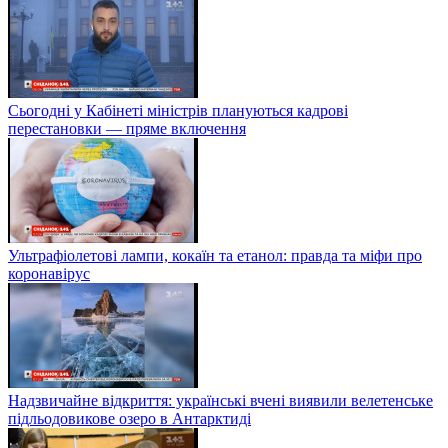
Сьогодні у Кабінеті міністрів плануються кадрові
перестановки — пряме включення
Ультрафіолетові лампи, кокаїн та етанол: правда та міфи про
коронавірус
Надзвичайне відкриття: українські вчені виявили велетенське
підльодовикове озеро в Антарктиді