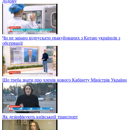
додому
Чи не зарано відпускати евакуйованих з Китаю українців з
обсервації
Що треба знати про членів нового Кабінету Міністрів України
Як дезінфікують київський транспорт