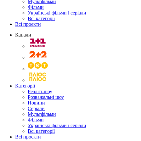
Мультфільми
Фільми
Українські фільми і серіали
Всі категорії
Всі проєкти
Канали
Категорії
Реаліті-шоу
Розважальні шоу
Новини
Серіали
Мультфільми
Фільми
Українські фільми і серіали
Всі категорії
Всі проєкти