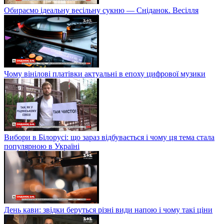
Обираємо ідеальну весільну сукню — Сніданок. Весілля
Чому вінілові платівки актуальні в епоху цифрової музики
Вибори в Білорусі: що зараз відбувається і чому ця тема стала
популярною в Україні
День кави: звідки беруться різні види напою і чому такі ціни