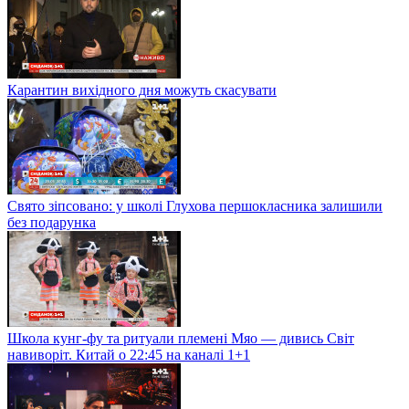
Карантин вихідного дня можуть скасувати
Свято зіпсовано: у школі Глухова першокласника залишили
без подарунка
Школа кунг-фу та ритуали племені Мяо — дивись Світ
навиворіт. Китай о 22:45 на каналі 1+1