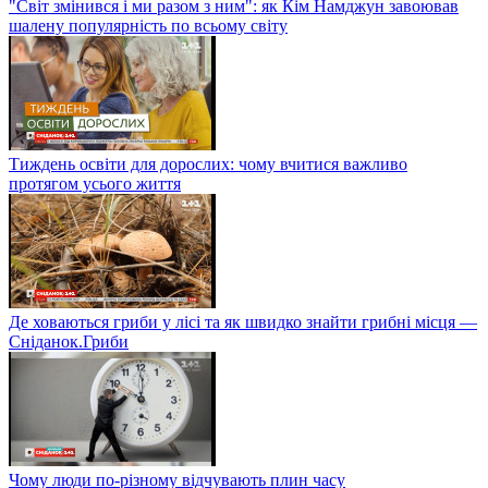
"Світ змінився і ми разом з ним": як Кім Намджун завоював
шалену популярність по всьому світу
Тиждень освіти для дорослих: чому вчитися важливо
протягом усього життя
Де ховаються гриби у лісі та як швидко знайти грибні місця —
Сніданок.Гриби
Чому люди по-різному відчувають плин часу