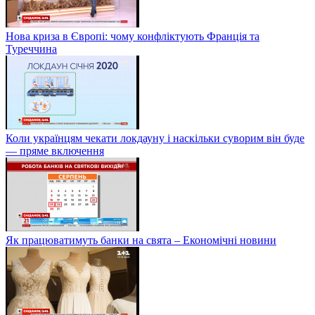
Нова криза в Європі: чому конфліктують Франція та
Туреччина
Коли українцям чекати локдауну і наскільки суворим він буде
— пряме включення
Як працюватимуть банки на свята – Економічні новини