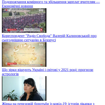
Подорожчання комірного та збільшення зарплат вчителям —
Економічні новини
Кореспондент "Радіо Свобода" Валерій Калиновський про
сьогоднішню ситуацію в Білорусі
Що зірки віщують Україні і світові у 2021 році: прогнози
астрологів
Жінка на передовій боротьби із ковід-19: історія лікарки з