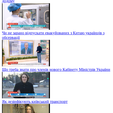
додому
Чи не зарано відпускати евакуйованих з Китаю українців з
обсервації
Що треба знати про членів нового Кабінету Міністрів України
Як дезінфікують київський транспорт