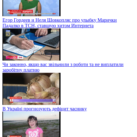
Егор Гордеев и Неля Шовкопляс про улыбку Марички
Падалко в ТСН, ставшую хитом Интернета
Чи законно, якщо вас звільнили з роботи та не виплатили
заробітну платню
В Україні прогнозують дефіцит часнику