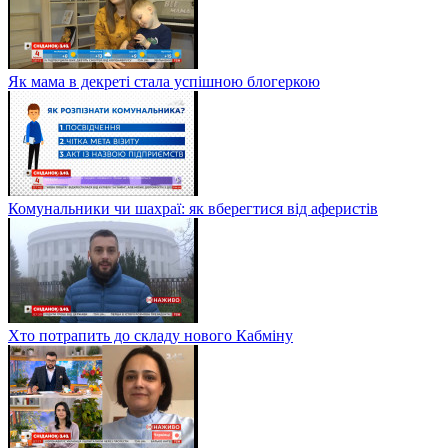
Як мама в декреті стала успішною блогеркою
Комунальники чи шахраї: як вберегтися від аферистів
Хто потрапить до складу нового Кабміну