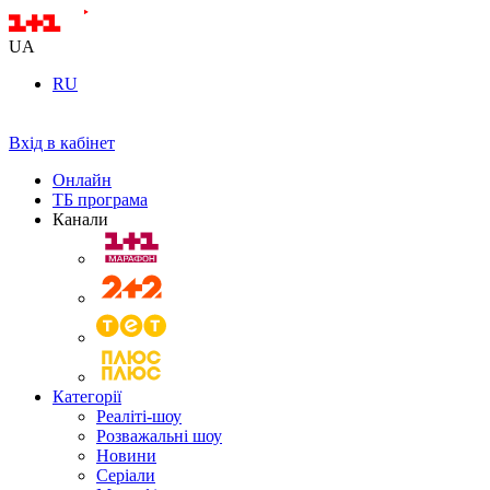
UA
RU
Вхід в кабінет
Онлайн
ТБ програма
Канали
Категорії
Реаліті-шоу
Розважальні шоу
Новини
Серіали