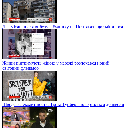
Два місяці після вибуху в будинку на Позняках: що змінилося
Жінки підтримують жінок: у мережі розпочався новий
світовий флешмоб
Шведська екоактивістка Ґрета Тунберг повертається до школи