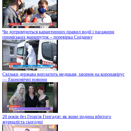
Чи дотримуються карантинних правил водії і пасажири
приміських маршруток – перевірка Сніданку
Скільки держава виплатить медикам, хворим на коронавірус
— Економічні новини
20 років без Георгія Гонгадзе: як живе родина вбитого
журналіста сьогодні