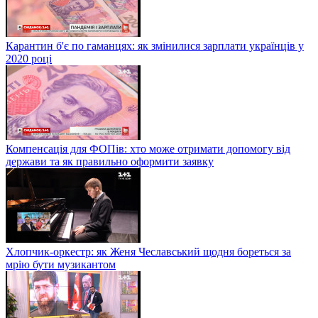
Карантин б'є по гаманцях: як змінилися зарплати українців у
2020 році
Компенсація для ФОПів: хто може отримати допомогу від
держави та як правильно оформити заявку
Хлопчик-оркестр: як Женя Чеславський щодня бореться за
мрію бути музикантом