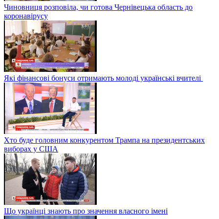
Чиновниця розповіла, чи готова Чернівецька область до
коронавірусу
Які фінансові бонуси отримають молоді українські вчителі
Хто буде головним конкурентом Трампа на президентських
виборах у США
Що українці знають про значення власного імені