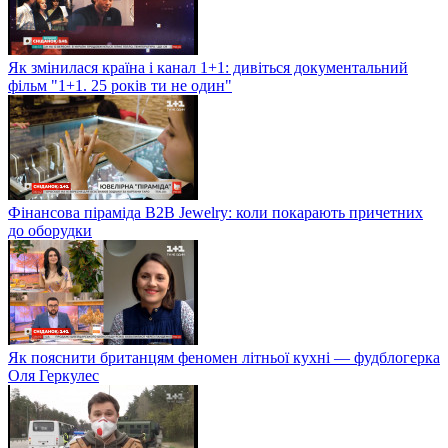
Як змінилася країна і канал 1+1: дивіться документальний
фільм "1+1. 25 років ти не один"
Фінансова піраміда B2B Jewelry: коли покарають причетних
до оборудки
Як пояснити британцям феномен літньої кухні — фудблогерка
Оля Геркулес