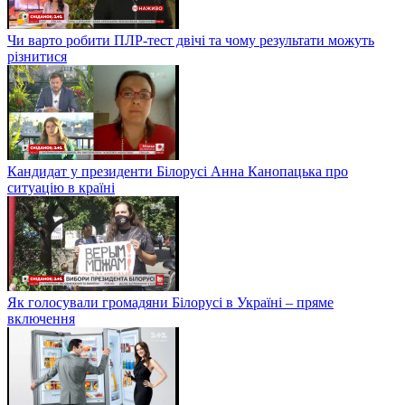
Чи варто робити ПЛР-тест двічі та чому результати можуть
різнитися
Кандидат у президенти Білорусі Анна Канопацька про
ситуацію в країні
Як голосували громадяни Білорусі в Україні – пряме
включення