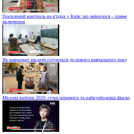
Посилений контроль на в'їздах у Київ: що змінилося – пряме
включення
Як навчальні заклади готуються до нового навчального року
Місцеві вибори 2020: гучні перемоги та найкурйозніші фіаско