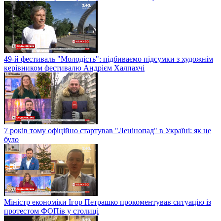
49-й фестиваль "Молодість": підбиваємо підсумки з художнім
керівником фестивалю Андрієм Халпахчі
7 років тому офіційно стартував "Ленінопад" в Україні: як це
було
Міністр економіки Ігор Петрашко прокоментував ситуацію із
протестом ФОПів у столиці