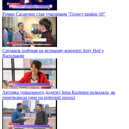
Роман Сасанчин став учасником "Голосу країни 10"
Сніданок побував на великому концерті Jerry Heil у
Василькові
Авторка унікального додатку Інна Калініна розказала, як
перетворила ідею на робочий проєкт