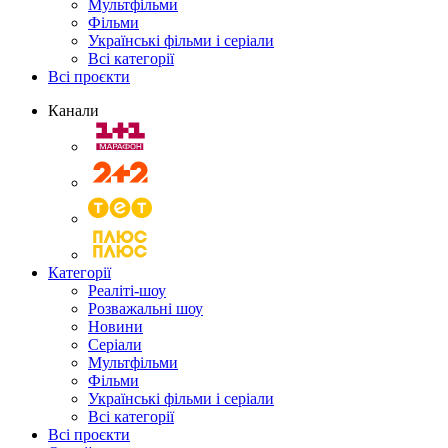
Мультфільми
Фільми
Українські фільми і серіали
Всі категорії
Всі проєкти
Канали
Категорії
Реаліті-шоу
Розважальні шоу
Новини
Серіали
Мультфільми
Фільми
Українські фільми і серіали
Всі категорії
Всі проєкти