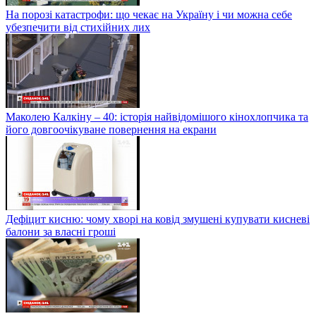
На порозі катастрофи: що чекає на Україну і чи можна себе
убезпечити від стихійних лих
Маколею Калкіну – 40: історія найвідомішого кінохлопчика та
його довгоочікуване повернення на екрани
Дефіцит кисню: чому хворі на ковід змушені купувати кисневі
балони за власні гроші