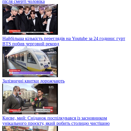
після смерті чоловіка
Найбільша кількість переглядів на Youtube за 24 години: гурт
BTS побив черговий рекорд
Залізничні квитки дорожчають
Києве, мий: Сніданок поспілкувався із засновником
унікального проєкту, який робить столицю чистішою