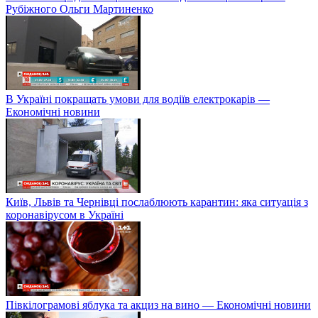
Рубіжного Ольги Мартиненко
В Україні покращать умови для водіїв електрокарів —
Економічні новини
Київ, Львів та Чернівці послаблюють карантин: яка ситуація з
коронавірусом в Україні
Півкілограмові яблука та акциз на вино — Економічні новини