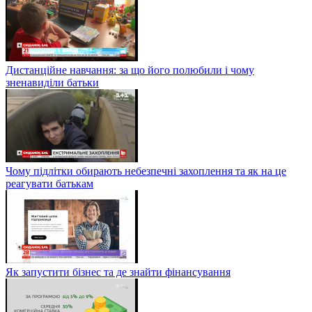
Дистанційне навчання: за що його полюбили і чому
зненавиділи батьки
Чому підлітки обирають небезпечні захоплення та як на це
реагувати батькам
Як запустити бізнес та де знайти фінансування