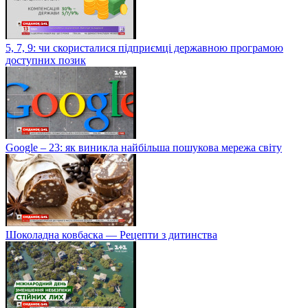
5, 7, 9: чи скористалися підприємці державною програмою
доступних позик
Google – 23: як виникла найбільша пошукова мережа світу
Шоколадна ковбаска — Рецепти з дитинства