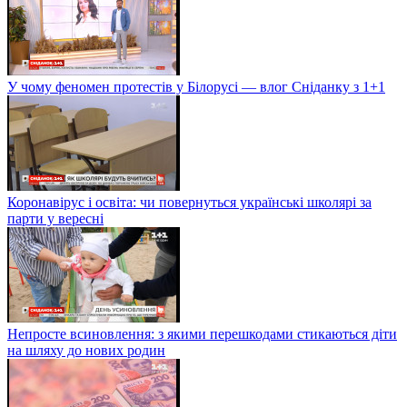
У чому феномен протестів у Білорусі — влог Сніданку з 1+1
Коронавірус і освіта: чи повернуться українські школярі за
парти у вересні
Непросте всиновлення: з якими перешкодами стикаються діти
на шляху до нових родин