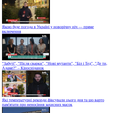
Якою буде погода в Україні у новорічну ніч — пряме
включення
"Забуті", "Після сварки", "Нові мутанти", "Біл і Тед", "Де ти,
Адаме?" – Кіносніданок
Які температурні рекорди фіксували цього дня та що варто
пам'ятати про неносіння захисних масок