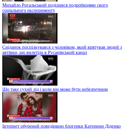
Михайло Рогальський поділився подробицями свого
соціального експерименту
Сніданок поспілкувався з чоловіком, який врятував людей з
автівки, що вилетіла в Русанівський канал
Що таке сухий лід і коли він може бути небезпечним
Інтернет обурений поведінкою блогерки Катерини Діденко