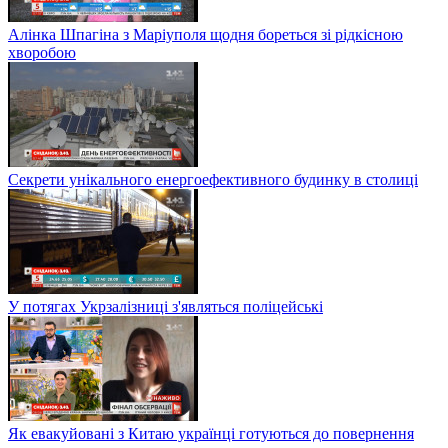
Алінка Шпагіна з Маріуполя щодня бореться зі рідкісною
хворобою
Секрети унікального енергоефективного будинку в столиці
У потягах Укрзалізниці з'являться поліцейські
Як евакуйовані з Китаю українці готуються до повернення