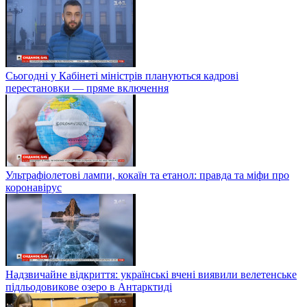
Сьогодні у Кабінеті міністрів плануються кадрові
перестановки — пряме включення
Ультрафіолетові лампи, кокаїн та етанол: правда та міфи про
коронавірус
Надзвичайне відкриття: українські вчені виявили велетенське
підльодовикове озеро в Антарктиді