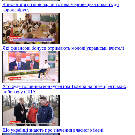
Чиновниця розповіла, чи готова Чернівецька область до
коронавірусу
Які фінансові бонуси отримають молоді українські вчителі
Хто буде головним конкурентом Трампа на президентських
виборах у США
Що українці знають про значення власного імені