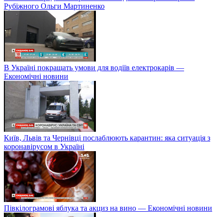
Рубіжного Ольги Мартиненко
В Україні покращать умови для водіїв електрокарів —
Економічні новини
Київ, Львів та Чернівці послаблюють карантин: яка ситуація з
коронавірусом в Україні
Півкілограмові яблука та акциз на вино — Економічні новини