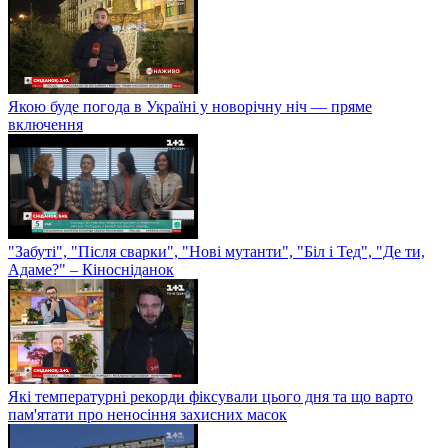
Якою буде погода в Україні у новорічну ніч — пряме
включення
"Забуті", "Після сварки", "Нові мутанти", "Біл і Тед", "Де ти,
Адаме?" – Кіносніданок
Які температурні рекорди фіксували цього дня та що варто
пам'ятати про неносіння захисних масок