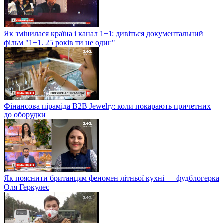
Як змінилася країна і канал 1+1: дивіться документальний
фільм "1+1. 25 років ти не один"
Фінансова піраміда B2B Jewelry: коли покарають причетних
до оборудки
Як пояснити британцям феномен літньої кухні — фудблогерка
Оля Геркулес