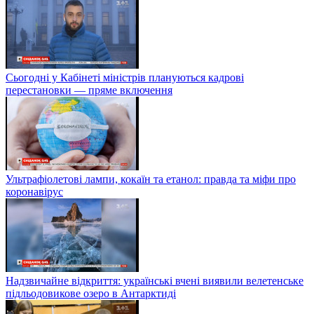
Сьогодні у Кабінеті міністрів плануються кадрові
перестановки — пряме включення
Ультрафіолетові лампи, кокаїн та етанол: правда та міфи про
коронавірус
Надзвичайне відкриття: українські вчені виявили велетенське
підльодовикове озеро в Антарктиді