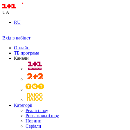
UA
RU
Вхід в кабінет
Онлайн
ТБ програма
Канали
Категорії
Реаліті-шоу
Розважальні шоу
Новини
Серіали