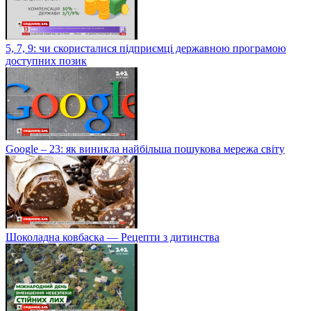
5, 7, 9: чи скористалися підприємці державною програмою
доступних позик
Google – 23: як виникла найбільша пошукова мережа світу
Шоколадна ковбаска — Рецепти з дитинства