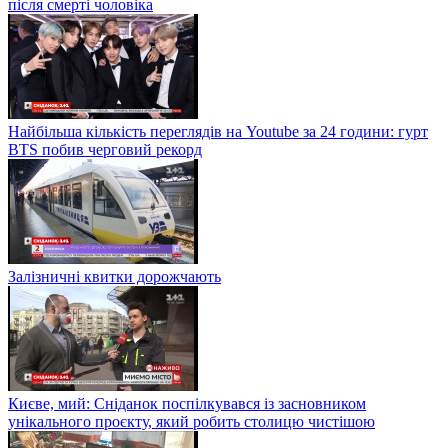
після смерті чоловіка
Найбільша кількість переглядів на Youtube за 24 години: гурт
BTS побив черговий рекорд
Залізничні квитки дорожчають
Києве, мий: Сніданок поспілкувався із засновником
унікального проєкту, який робить столицю чистішою