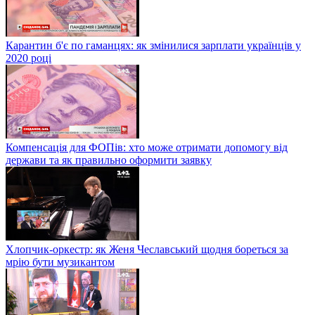
Карантин б'є по гаманцях: як змінилися зарплати українців у
2020 році
Компенсація для ФОПів: хто може отримати допомогу від
держави та як правильно оформити заявку
Хлопчик-оркестр: як Женя Чеславський щодня бореться за
мрію бути музикантом