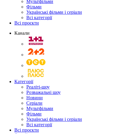
Мультфільми
Фільми
Українські фільми і серіали
Всі категорії
Всі проєкти
Канали
Категорії
Реаліті-шоу
Розважальні шоу
Новини
Серіали
Мультфільми
Фільми
Українські фільми і серіали
Всі категорії
Всі проєкти