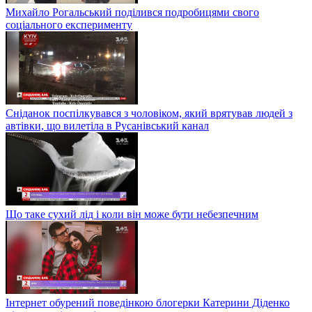
Михайло Рогальський поділився подробицями свого
соціального експерименту
Сніданок поспілкувався з чоловіком, який врятував людей з
автівки, що вилетіла в Русанівський канал
Що таке сухий лід і коли він може бути небезпечним
Інтернет обурений поведінкою блогерки Катерини Діденко