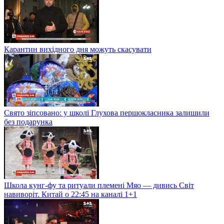
Карантин вихідного дня можуть скасувати
Свято зіпсовано: у школі Глухова першокласника залишили
без подарунка
Школа кунг-фу та ритуали племені Мяо — дивись Світ
навиворіт. Китай о 22:45 на каналі 1+1