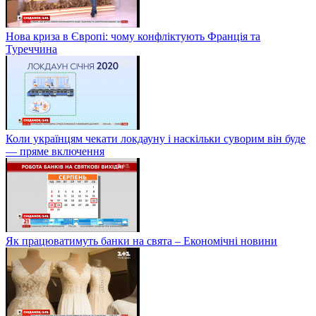
Нова криза в Європі: чому конфліктують Франція та
Туреччина
Коли українцям чекати локдауну і наскільки суворим він буде
— пряме включення
Як працюватимуть банки на свята – Економічні новини