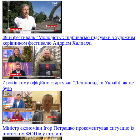
49-й фестиваль "Молодість": підбиваємо підсумки з художнім
керівником фестивалю Андрієм Халпахчі
7 років тому офіційно стартував "Ленінопад" в Україні: як це
було
Міністр економіки Ігор Петрашко прокоментував ситуацію із
протестом ФОПів у столиці