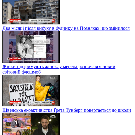
Два місяці після вибуху в будинку на Позняках: що змінилося
Жінки підтримують жінок: у мережі розпочався новий
світовий флешмоб
Шведська екоактивістка Ґрета Тунберг повертається до школи