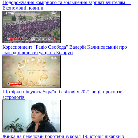
Подорожчання комірного та збільшення зарплат вчителям —
Економічні новини
Кореспондент "Радіо Свобода" Валерій Калиновський про
сьогоднішню ситуацію в Білорусі
Що зірки віщують Україні і світові у 2021 році: прогнози
астрологів
Жінка на передовій боротьби із ковід-19: історія лікарки з