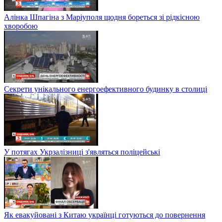
Алінка Шпагіна з Маріуполя щодня бореться зі рідкісною
хворобою
Секрети унікального енергоефективного будинку в столиці
У потягах Укрзалізниці з'являться поліцейські
Як евакуйовані з Китаю українці готуються до повернення