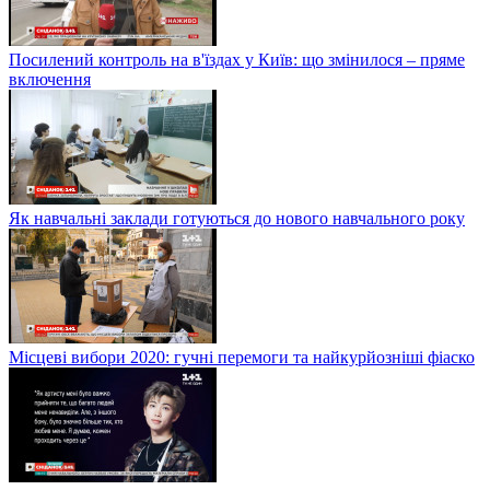
Посилений контроль на в'їздах у Київ: що змінилося – пряме
включення
Як навчальні заклади готуються до нового навчального року
Місцеві вибори 2020: гучні перемоги та найкурйозніші фіаско