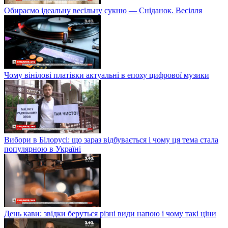
Обираємо ідеальну весільну сукню — Сніданок. Весілля
Чому вінілові платівки актуальні в епоху цифрової музики
Вибори в Білорусі: що зараз відбувається і чому ця тема стала
популярною в Україні
День кави: звідки беруться різні види напою і чому такі ціни