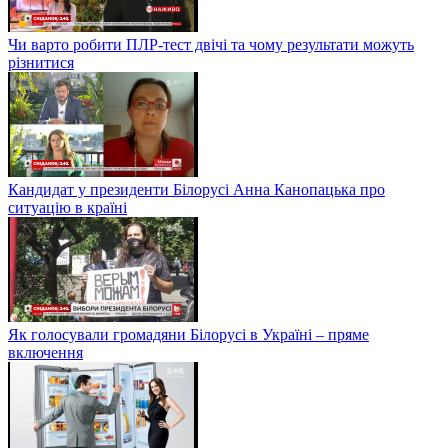
Чи варто робити ПЛР-тест двічі та чому результати можуть
різнитися
Кандидат у президенти Білорусі Анна Канопацька про
ситуацію в країні
Як голосували громадяни Білорусі в Україні – пряме
включення