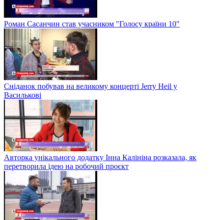
Роман Сасанчин став учасником "Голосу країни 10"
Сніданок побував на великому концерті Jerry Heil у
Василькові
Авторка унікального додатку Інна Калініна розказала, як
перетворила ідею на робочий проєкт