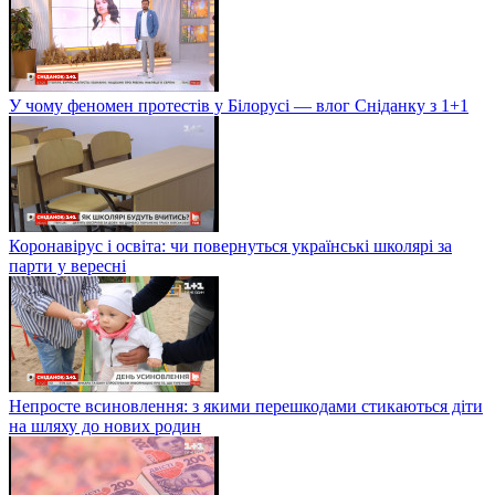
У чому феномен протестів у Білорусі — влог Сніданку з 1+1
Коронавірус і освіта: чи повернуться українські школярі за
парти у вересні
Непросте всиновлення: з якими перешкодами стикаються діти
на шляху до нових родин