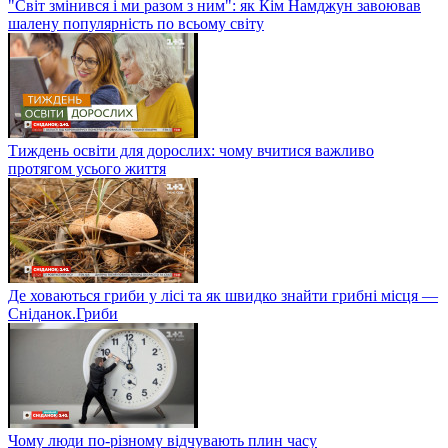
"Світ змінився і ми разом з ним": як Кім Намджун завоював
шалену популярність по всьому світу
Тиждень освіти для дорослих: чому вчитися важливо
протягом усього життя
Де ховаються гриби у лісі та як швидко знайти грибні місця —
Сніданок.Гриби
Чому люди по-різному відчувають плин часу