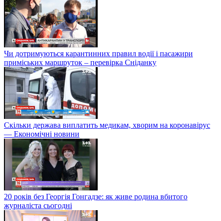
Чи дотримуються карантинних правил водії і пасажири
приміських маршруток – перевірка Сніданку
Скільки держава виплатить медикам, хворим на коронавірус
— Економічні новини
20 років без Георгія Гонгадзе: як живе родина вбитого
журналіста сьогодні