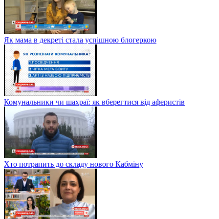
Як мама в декреті стала успішною блогеркою
Комунальники чи шахраї: як вберегтися від аферистів
Хто потрапить до складу нового Кабміну