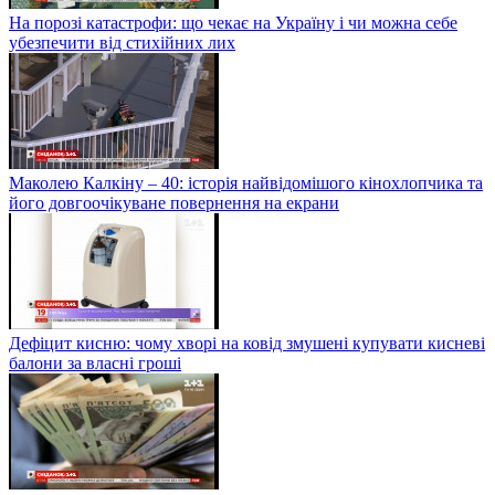
На порозі катастрофи: що чекає на Україну і чи можна себе
убезпечити від стихійних лих
Маколею Калкіну – 40: історія найвідомішого кінохлопчика та
його довгоочікуване повернення на екрани
Дефіцит кисню: чому хворі на ковід змушені купувати кисневі
балони за власні гроші