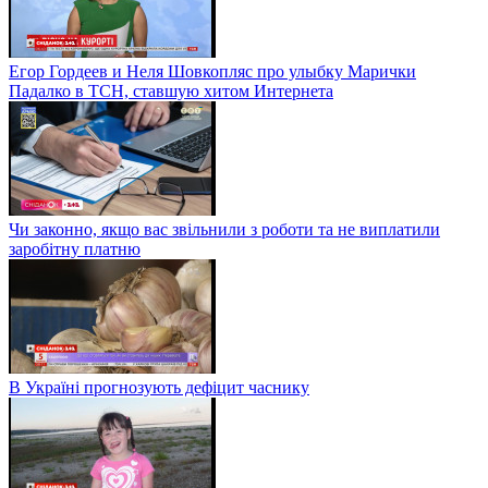
Егор Гордеев и Неля Шовкопляс про улыбку Марички
Падалко в ТСН, ставшую хитом Интернета
Чи законно, якщо вас звільнили з роботи та не виплатили
заробітну платню
В Україні прогнозують дефіцит часнику