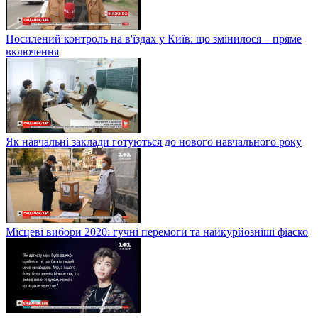
Посилений контроль на в'їздах у Київ: що змінилося – пряме
включення
Як навчальні заклади готуються до нового навчального року
Місцеві вибори 2020: гучні перемоги та найкурйозніші фіаско