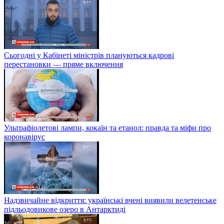
Сьогодні у Кабінеті міністрів плануються кадрові
перестановки — пряме включення
Ультрафіолетові лампи, кокаїн та етанол: правда та міфи про
коронавірус
Надзвичайне відкриття: українські вчені виявили велетенське
підльодовикове озеро в Антарктиді