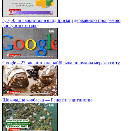
5, 7, 9: чи скористалися підприємці державною програмою
доступних позик
Google – 23: як виникла найбільша пошукова мережа світу
Шоколадна ковбаска — Рецепти з дитинства