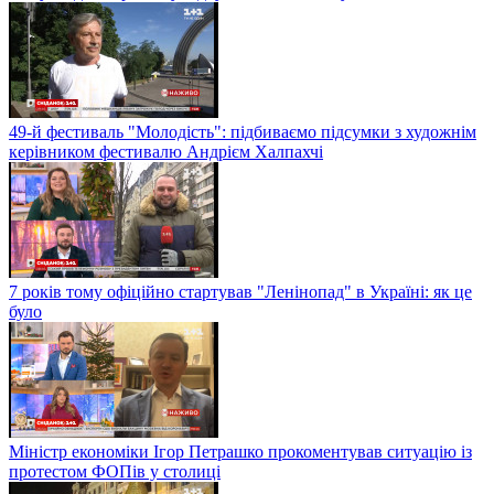
49-й фестиваль "Молодість": підбиваємо підсумки з художнім
керівником фестивалю Андрієм Халпахчі
7 років тому офіційно стартував "Ленінопад" в Україні: як це
було
Міністр економіки Ігор Петрашко прокоментував ситуацію із
протестом ФОПів у столиці