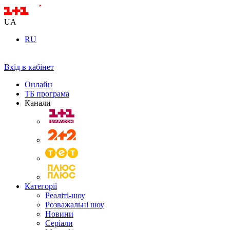
UA
RU
Вхід в кабінет
Онлайн
ТБ програма
Канали
Категорії
Реаліті-шоу
Розважальні шоу
Новини
Серіали