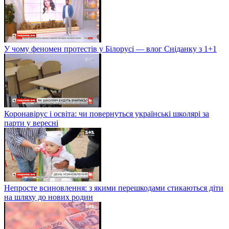
У чому феномен протестів у Білорусі — влог Сніданку з 1+1
Коронавірус і освіта: чи повернуться українські школярі за
парти у вересні
Непросте всиновлення: з якими перешкодами стикаються діти
на шляху до нових родин