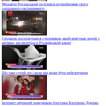
Михайло Рогальський поділився подробицями свого
соціального експерименту
Сніданок поспілкувався з чоловіком, який врятував людей з
автівки, що вилетіла в Русанівський канал
Що таке сухий лід і коли він може бути небезпечним
Інтернет обурений поведінкою блогерки Катерини Діденко