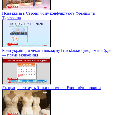
Нова криза в Європі: чому конфліктують Франція та
Туреччина
Коли українцям чекати локдауну і наскільки суворим він буде
— пряме включення
Як працюватимуть банки на свята – Економічні новини