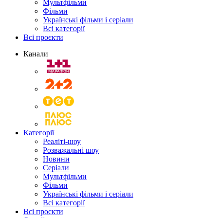
Мультфільми
Фільми
Українські фільми і серіали
Всі категорії
Всі проєкти
Канали
Категорії
Реаліті-шоу
Розважальні шоу
Новини
Серіали
Мультфільми
Фільми
Українські фільми і серіали
Всі категорії
Всі проєкти