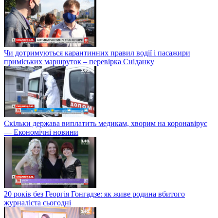
Чи дотримуються карантинних правил водії і пасажири
приміських маршруток – перевірка Сніданку
Скільки держава виплатить медикам, хворим на коронавірус
— Економічні новини
20 років без Георгія Гонгадзе: як живе родина вбитого
журналіста сьогодні