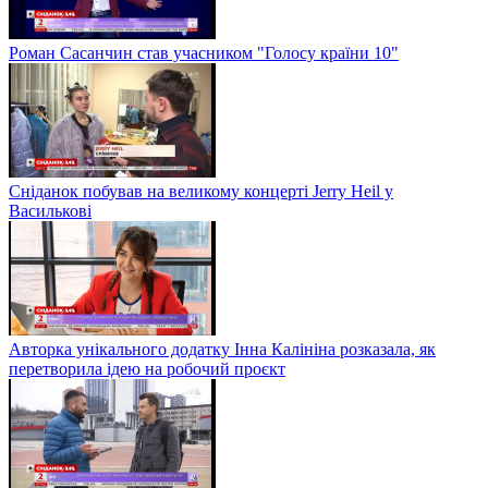
Роман Сасанчин став учасником "Голосу країни 10"
Сніданок побував на великому концерті Jerry Heil у
Василькові
Авторка унікального додатку Інна Калініна розказала, як
перетворила ідею на робочий проєкт