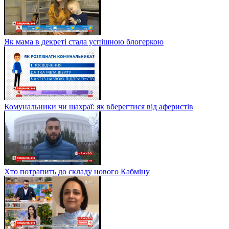
Як мама в декреті стала успішною блогеркою
Комунальники чи шахраї: як вберегтися від аферистів
Хто потрапить до складу нового Кабміну