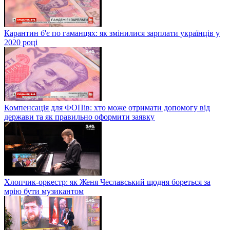
Карантин б'є по гаманцях: як змінилися зарплати українців у
2020 році
Компенсація для ФОПів: хто може отримати допомогу від
держави та як правильно оформити заявку
Хлопчик-оркестр: як Женя Чеславський щодня бореться за
мрію бути музикантом