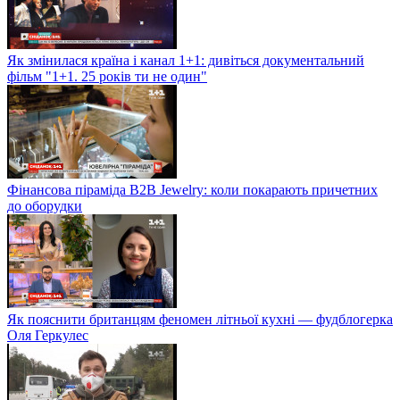
Як змінилася країна і канал 1+1: дивіться документальний
фільм "1+1. 25 років ти не один"
Фінансова піраміда B2B Jewelry: коли покарають причетних
до оборудки
Як пояснити британцям феномен літньої кухні — фудблогерка
Оля Геркулес