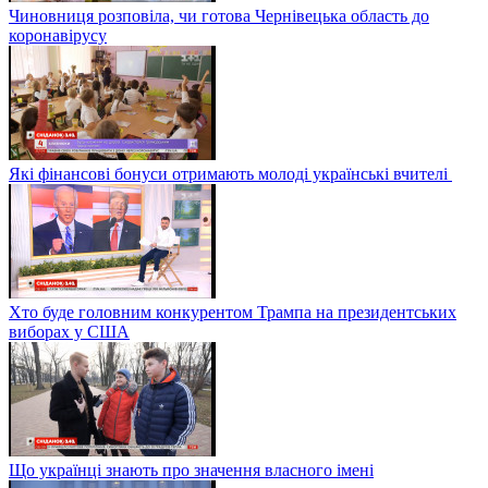
Чиновниця розповіла, чи готова Чернівецька область до
коронавірусу
Які фінансові бонуси отримають молоді українські вчителі
Хто буде головним конкурентом Трампа на президентських
виборах у США
Що українці знають про значення власного імені