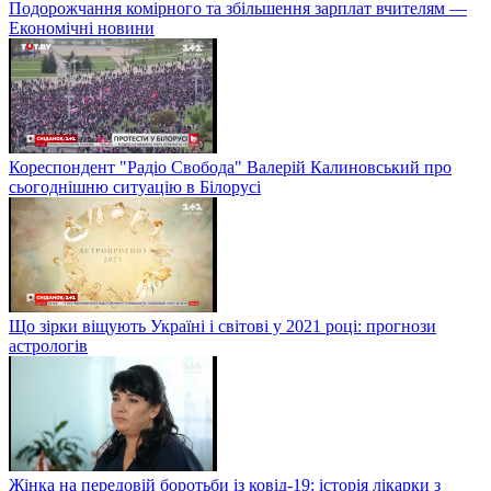
Подорожчання комірного та збільшення зарплат вчителям —
Економічні новини
Кореспондент "Радіо Свобода" Валерій Калиновський про
сьогоднішню ситуацію в Білорусі
Що зірки віщують Україні і світові у 2021 році: прогнози
астрологів
Жінка на передовій боротьби із ковід-19: історія лікарки з