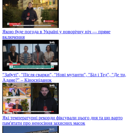
Якою буде погода в Україні у новорічну ніч — пряме
включення
"Забуті", "Після сварки", "Нові мутанти", "Біл і Тед", "Де ти,
Адаме?" – Кіносніданок
Які температурні рекорди фіксували цього дня та що варто
пам'ятати про неносіння захисних масок