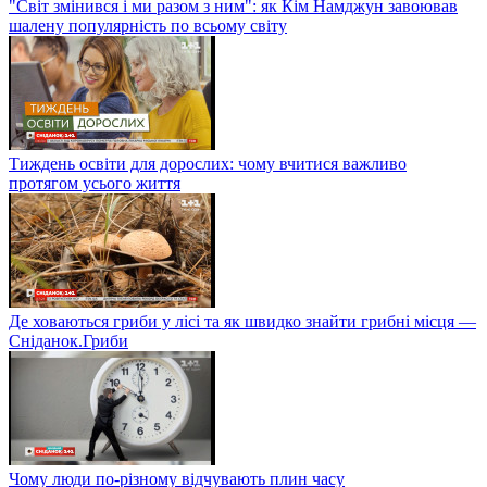
"Світ змінився і ми разом з ним": як Кім Намджун завоював
шалену популярність по всьому світу
Тиждень освіти для дорослих: чому вчитися важливо
протягом усього життя
Де ховаються гриби у лісі та як швидко знайти грибні місця —
Сніданок.Гриби
Чому люди по-різному відчувають плин часу