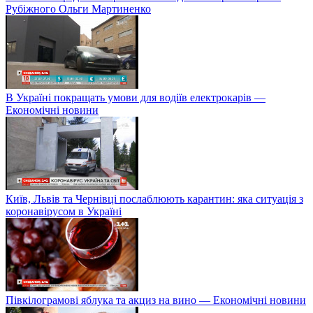
Рубіжного Ольги Мартиненко
В Україні покращать умови для водіїв електрокарів —
Економічні новини
Київ, Львів та Чернівці послаблюють карантин: яка ситуація з
коронавірусом в Україні
Півкілограмові яблука та акциз на вино — Економічні новини