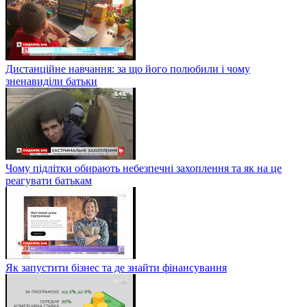
Дистанційне навчання: за що його полюбили і чому
зненавиділи батьки
Чому підлітки обирають небезпечні захоплення та як на це
реагувати батькам
Як запустити бізнес та де знайти фінансування