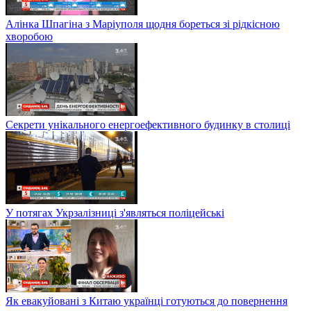
Алінка Шпагіна з Маріуполя щодня бореться зі рідкісною
хворобою
Секрети унікального енергоефективного будинку в столиці
У потягах Укрзалізниці з'являться поліцейські
Як евакуйовані з Китаю українці готуються до повернення