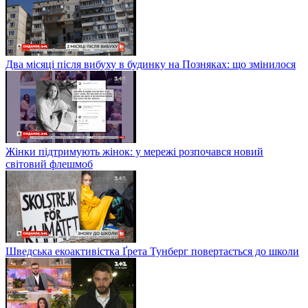
Два місяці після вибуху в будинку на Позняках: що змінилося
Жінки підтримують жінок: у мережі розпочався новий
світовий флешмоб
Шведська екоактивістка Ґрета Тунберг повертається до школи