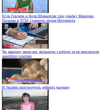
Егор Гордеев и Неля Шовкопляс про улыбку Марички
Падалко в ТСН, ставшую хитом Интернета
Чи законно, якщо вас звільнили з роботи та не виплатили
заробітну платню
В Україні прогнозують дефіцит часнику