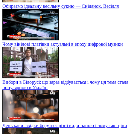
Обираємо ідеальну весільну сукню — Сніданок. Весілля
Чому вінілові платівки актуальні в епоху цифрової музики
Вибори в Білорусі: що зараз відбувається і чому ця тема стала
популярною в Україні
День кави: звідки беруться різні види напою і чому такі ціни