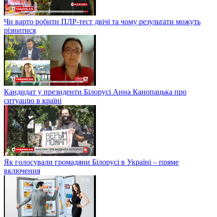
Чи варто робити ПЛР-тест двічі та чому результати можуть
різнитися
Кандидат у президенти Білорусі Анна Канопацька про
ситуацію в країні
Як голосували громадяни Білорусі в Україні – пряме
включення