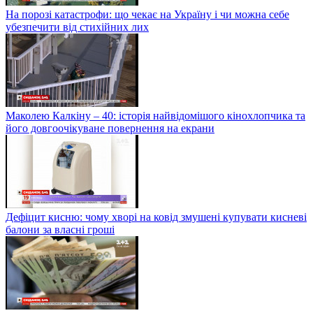
На порозі катастрофи: що чекає на Україну і чи можна себе
убезпечити від стихійних лих
Маколею Калкіну – 40: історія найвідомішого кінохлопчика та
його довгоочікуване повернення на екрани
Дефіцит кисню: чому хворі на ковід змушені купувати кисневі
балони за власні гроші