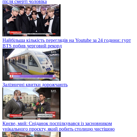
після смерті чоловіка
Найбільша кількість переглядів на Youtube за 24 години: гурт
BTS побив черговий рекорд
Залізничні квитки дорожчають
Києве, мий: Сніданок поспілкувався із засновником
унікального проєкту, який робить столицю чистішою