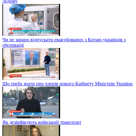
додому
Чи не зарано відпускати евакуйованих з Китаю українців з
обсервації
Що треба знати про членів нового Кабінету Міністрів України
Як дезінфікують київський транспорт