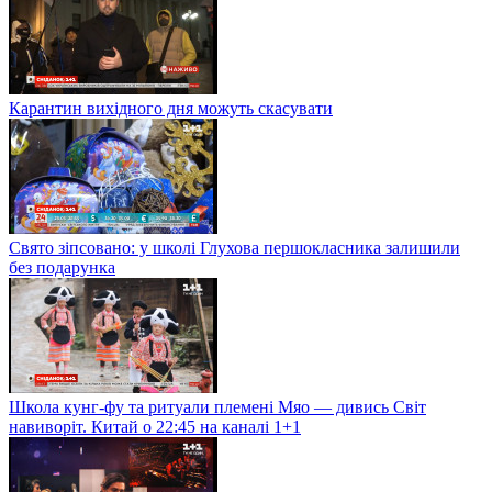
Карантин вихідного дня можуть скасувати
Свято зіпсовано: у школі Глухова першокласника залишили
без подарунка
Школа кунг-фу та ритуали племені Мяо — дивись Світ
навиворіт. Китай о 22:45 на каналі 1+1