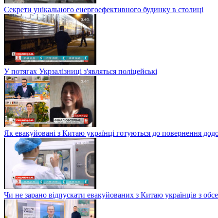
Секрети унікального енергоефективного будинку в столиці
У потягах Укрзалізниці з'являться поліцейські
Як евакуйовані з Китаю українці готуються до повернення дод
Чи не зарано відпускати евакуйованих з Китаю українців з обсе