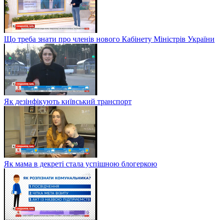
Що треба знати про членів нового Кабінету Міністрів України
Як дезінфікують київський транспорт
Як мама в декреті стала успішною блогеркою