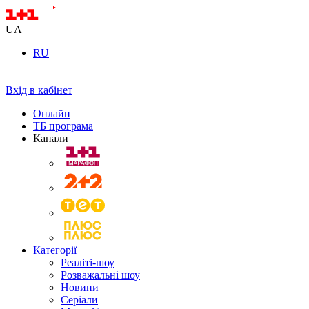
UA
RU
Вхід в кабінет
Онлайн
ТБ програма
Канали
Категорії
Реаліті-шоу
Розважальні шоу
Новини
Серіали