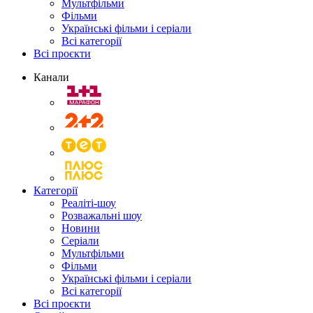
Мультфільми
Фільми
Українські фільми і серіали
Всі категорії
Всі проєкти
Канали
Категорії
Реаліті-шоу
Розважальні шоу
Новини
Серіали
Мультфільми
Фільми
Українські фільми і серіали
Всі категорії
Всі проєкти