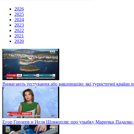
2026
2025
2024
2023
2022
2021
2020
Вимагають тестування або вакцинацію: які туристичні країни 
Егор Гордеев и Неля Шовкопляс про улыбку Марички Падалко