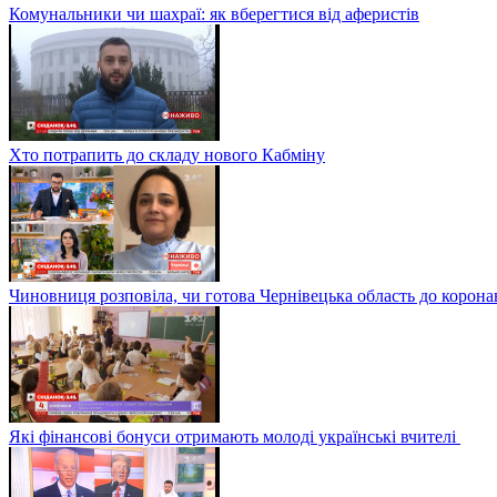
Комунальники чи шахраї: як вберегтися від аферистів
Хто потрапить до складу нового Кабміну
Чиновниця розповіла, чи готова Чернівецька область до корона
Які фінансові бонуси отримають молоді українські вчителі