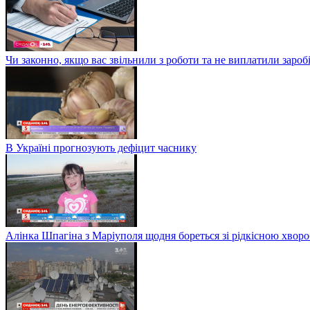
Чи законно, якщо вас звільнили з роботи та не виплатили заро
В Україні прогнозують дефіцит часнику
Алінка Шпагіна з Маріуполя щодня бореться зі рідкісною хвор