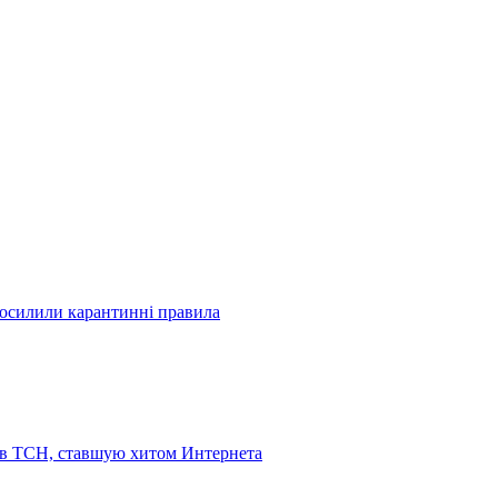
посилили карантинні правила
 в ТСН, ставшую хитом Интернета