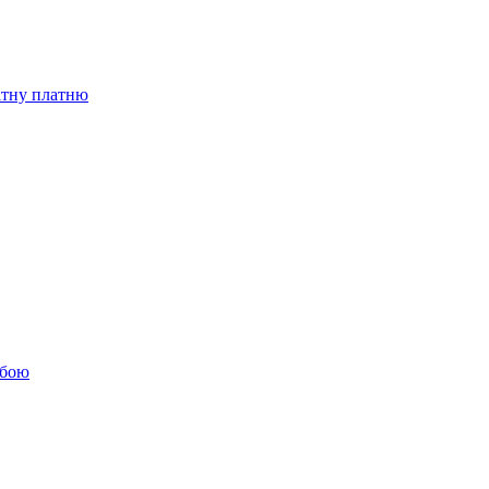
бітну платню
обою