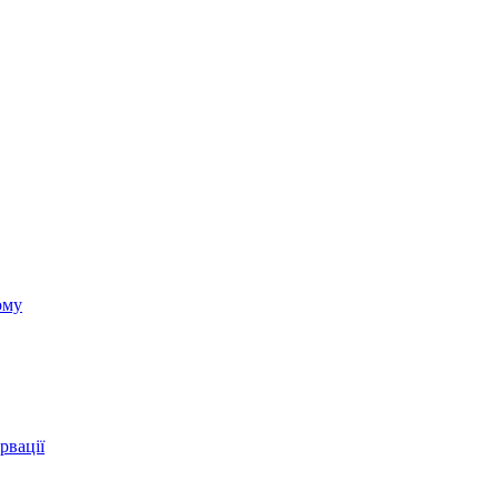
ому
рвації