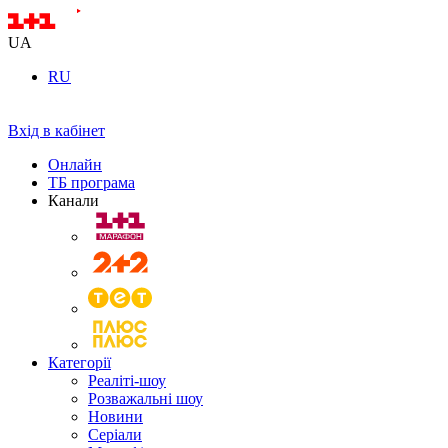
UA
RU
Вхід в кабінет
Онлайн
ТБ програма
Канали
Категорії
Реаліті-шоу
Розважальні шоу
Новини
Серіали