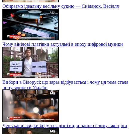
Обираємо ідеальну весільну сукню — Сніданок. Весілля
Чому вінілові платівки актуальні в епоху цифрової музики
Вибори в Білорусі: що зараз відбувається і чому ця тема стала
популярною в Україні
День кави: звідки беруться різні види напою і чому такі ціни