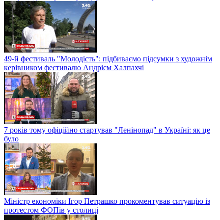
49-й фестиваль "Молодість": підбиваємо підсумки з художнім
керівником фестивалю Андрієм Халпахчі
7 років тому офіційно стартував "Ленінопад" в Україні: як це
було
Міністр економіки Ігор Петрашко прокоментував ситуацію із
протестом ФОПів у столиці