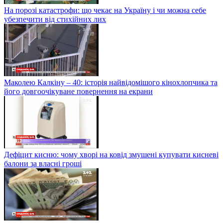
На порозі катастрофи: що чекає на Україну і чи можна себе
убезпечити від стихійних лих
Маколею Калкіну – 40: історія найвідомішого кінохлопчика та
його довгоочікуване повернення на екрани
Дефіцит кисню: чому хворі на ковід змушені купувати кисневі
балони за власні гроші