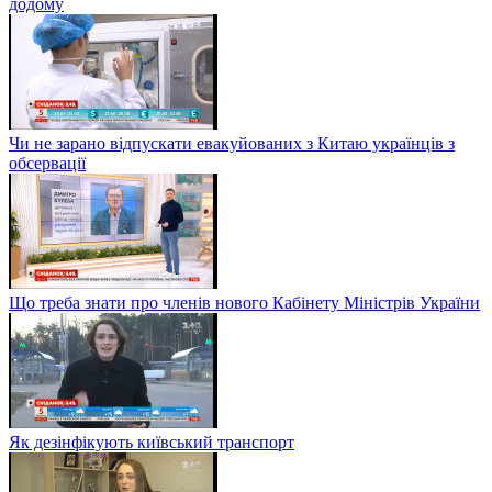
додому
Чи не зарано відпускати евакуйованих з Китаю українців з
обсервації
Що треба знати про членів нового Кабінету Міністрів України
Як дезінфікують київський транспорт