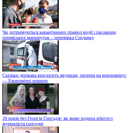
Чи дотримуються карантинних правил водії і пасажири
приміських маршруток – перевірка Сніданку
Скільки держава виплатить медикам, хворим на коронавірус
— Економічні новини
20 років без Георгія Гонгадзе: як живе родина вбитого
журналіста сьогодні