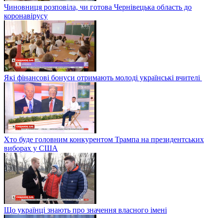
Чиновниця розповіла, чи готова Чернівецька область до
коронавірусу
Які фінансові бонуси отримають молоді українські вчителі
Хто буде головним конкурентом Трампа на президентських
виборах у США
Що українці знають про значення власного імені