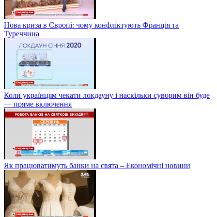
Нова криза в Європі: чому конфліктують Франція та
Туреччина
Коли українцям чекати локдауну і наскільки суворим він буде
— пряме включення
Як працюватимуть банки на свята – Економічні новини