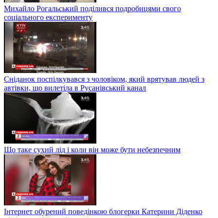
Михайло Рогальський поділився подробицями свого
соціального експерименту
Сніданок поспілкувався з чоловіком, який врятував людей з
автівки, що вилетіла в Русанівський канал
Що таке сухий лід і коли він може бути небезпечним
Інтернет обурений поведінкою блогерки Катерини Діденко