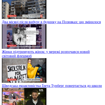
Два місяці після вибуху в будинку на Позняках: що змінилося
Жінки підтримують жінок: у мережі розпочався новий
світовий флешмоб
Шведська екоактивістка Ґрета Тунберг повертається до школи