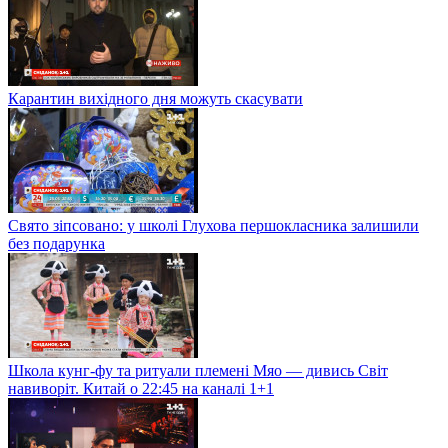
Карантин вихідного дня можуть скасувати
Свято зіпсовано: у школі Глухова першокласника залишили
без подарунка
Школа кунг-фу та ритуали племені Мяо — дивись Світ
навиворіт. Китай о 22:45 на каналі 1+1