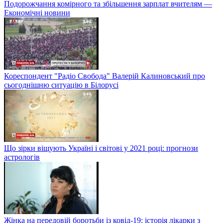
Подорожчання комірного та збільшення зарплат вчителям —
Економічні новини
Кореспондент "Радіо Свобода" Валерій Калиновський про
сьогоднішню ситуацію в Білорусі
Що зірки віщують Україні і світові у 2021 році: прогнози
астрологів
Жінка на передовій боротьби із ковід-19: історія лікарки з