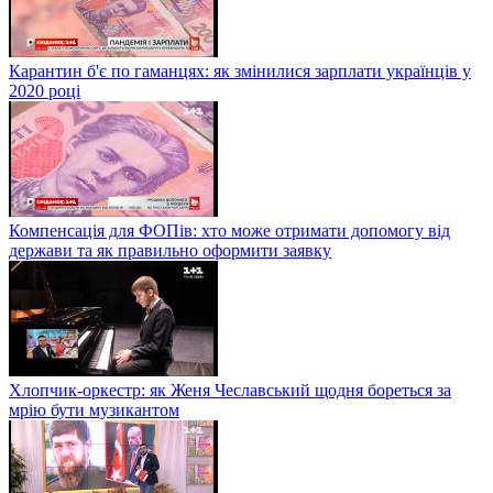
Карантин б'є по гаманцях: як змінилися зарплати українців у
2020 році
Компенсація для ФОПів: хто може отримати допомогу від
держави та як правильно оформити заявку
Хлопчик-оркестр: як Женя Чеславський щодня бореться за
мрію бути музикантом