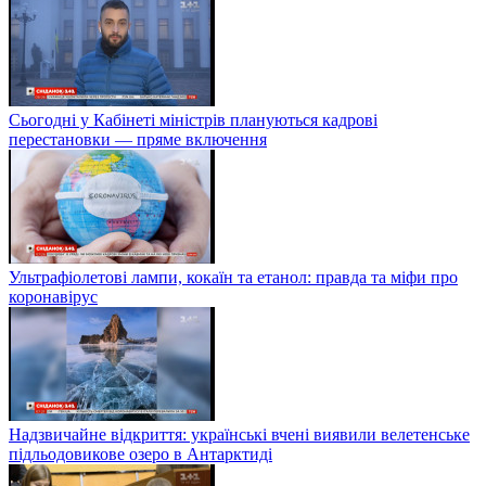
Сьогодні у Кабінеті міністрів плануються кадрові
перестановки — пряме включення
Ультрафіолетові лампи, кокаїн та етанол: правда та міфи про
коронавірус
Надзвичайне відкриття: українські вчені виявили велетенське
підльодовикове озеро в Антарктиді