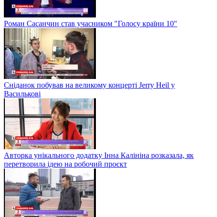
Роман Сасанчин став учасником "Голосу країни 10"
Сніданок побував на великому концерті Jerry Heil у
Василькові
Авторка унікального додатку Інна Калініна розказала, як
перетворила ідею на робочий проєкт