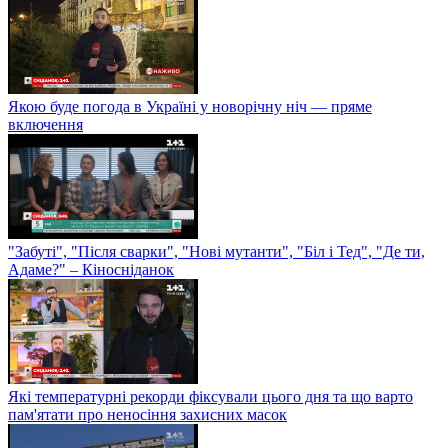
Якою буде погода в Україні у новорічну ніч — пряме
включення
"Забуті", "Після сварки", "Нові мутанти", "Біл і Тед", "Де ти,
Адаме?" – Кіносніданок
Які температурні рекорди фіксували цього дня та що варто
пам'ятати про неносіння захисних масок