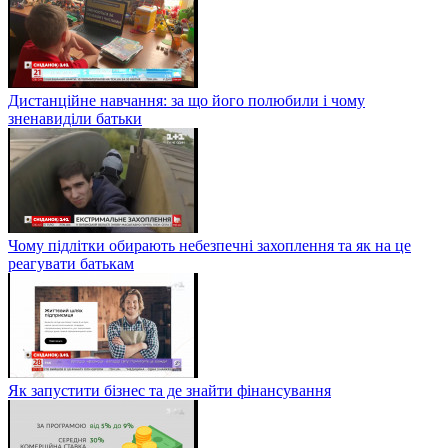
Дистанційне навчання: за що його полюбили і чому
зненавиділи батьки
Чому підлітки обирають небезпечні захоплення та як на це
реагувати батькам
Як запустити бізнес та де знайти фінансування