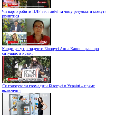
Чи варто робити ПЛР-тест двічі та чому результати можуть
різнитися
Кандидат у президенти Білорусі Анна Канопацька про
ситуацію в країні
Як голосували громадяни Білорусі в Україні – пряме
включення