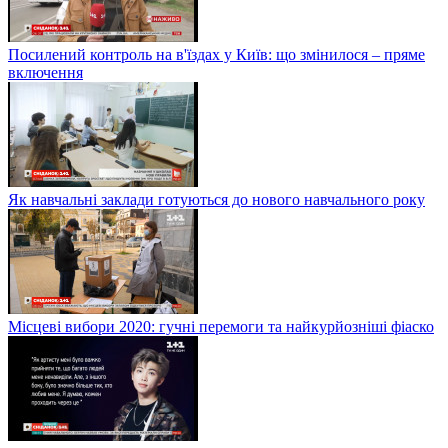
Посилений контроль на в'їздах у Київ: що змінилося – пряме
включення
Як навчальні заклади готуються до нового навчального року
Місцеві вибори 2020: гучні перемоги та найкурйозніші фіаско