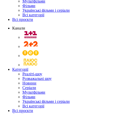
Мультфільми
Фільми
Українські фільми і серіали
Всі категорії
Всі проєкти
Канали
Категорії
Реаліті-шоу
Розважальні шоу
Новини
Серіали
Мультфільми
Фільми
Українські фільми і серіали
Всі категорії
Всі проєкти