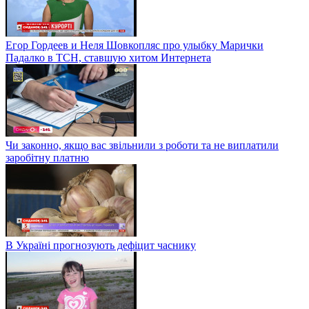
Егор Гордеев и Неля Шовкопляс про улыбку Марички
Падалко в ТСН, ставшую хитом Интернета
Чи законно, якщо вас звільнили з роботи та не виплатили
заробітну платню
В Україні прогнозують дефіцит часнику