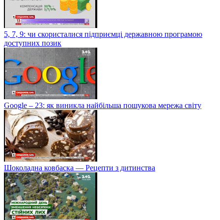
5, 7, 9: чи скористалися підприємці державною програмою
доступних позик
Google – 23: як виникла найбільша пошукова мережа світу
Шоколадна ковбаска — Рецепти з дитинства