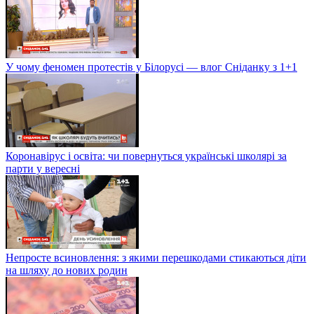
У чому феномен протестів у Білорусі — влог Сніданку з 1+1
Коронавірус і освіта: чи повернуться українські школярі за
парти у вересні
Непросте всиновлення: з якими перешкодами стикаються діти
на шляху до нових родин