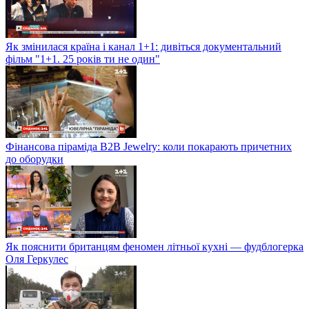
Як змінилася країна і канал 1+1: дивіться документальний
фільм "1+1. 25 років ти не один"
Фінансова піраміда B2B Jewelry: коли покарають причетних
до оборудки
Як пояснити британцям феномен літньої кухні — фудблогерка
Оля Геркулес