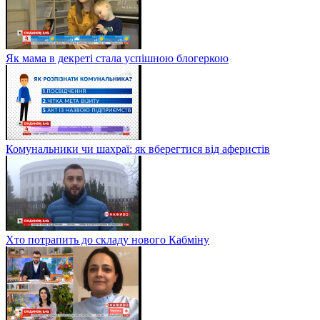
Як мама в декреті стала успішною блогеркою
Комунальники чи шахраї: як вберегтися від аферистів
Хто потрапить до складу нового Кабміну