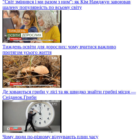
"Світ змінився і ми разом з ним": як Кім Намджун завоював
шалену популярність по всьому світу
Тиждень освіти для дорослих: чому вчитися важливо
протягом усього життя
Де ховаються гриби у лісі та як швидко знайти грибні місця —
Сніданок.Гриби
Чому люди по-різному відчувають плин часу