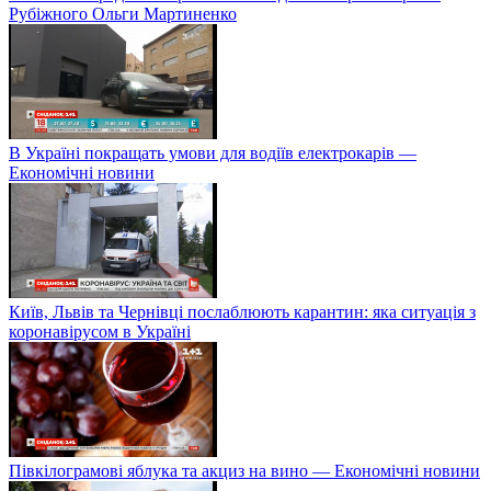
Рубіжного Ольги Мартиненко
В Україні покращать умови для водіїв електрокарів —
Економічні новини
Київ, Львів та Чернівці послаблюють карантин: яка ситуація з
коронавірусом в Україні
Півкілограмові яблука та акциз на вино — Економічні новини