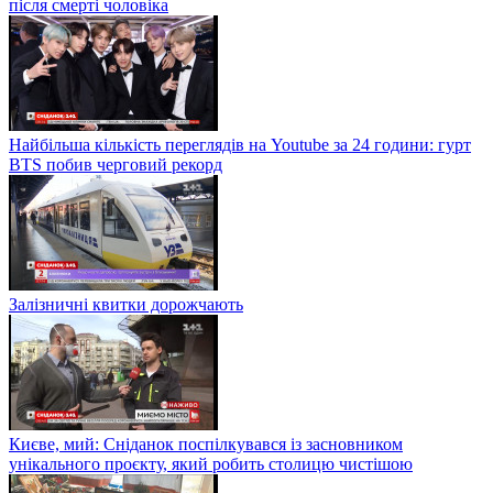
після смерті чоловіка
Найбільша кількість переглядів на Youtube за 24 години: гурт
BTS побив черговий рекорд
Залізничні квитки дорожчають
Києве, мий: Сніданок поспілкувався із засновником
унікального проєкту, який робить столицю чистішою