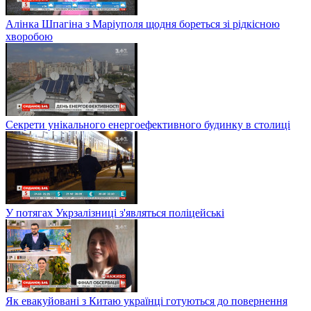
Алінка Шпагіна з Маріуполя щодня бореться зі рідкісною
хворобою
Секрети унікального енергоефективного будинку в столиці
У потягах Укрзалізниці з'являться поліцейські
Як евакуйовані з Китаю українці готуються до повернення