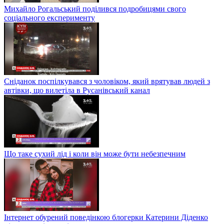
Михайло Рогальський поділився подробицями свого
соціального експерименту
Сніданок поспілкувався з чоловіком, який врятував людей з
автівки, що вилетіла в Русанівський канал
Що таке сухий лід і коли він може бути небезпечним
Інтернет обурений поведінкою блогерки Катерини Діденко