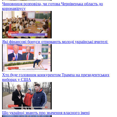
Чиновниця розповіла, чи готова Чернівецька область до
коронавірусу
Які фінансові бонуси отримають молоді українські вчителі
Хто буде головним конкурентом Трампа на президентських
виборах у США
Що українці знають про значення власного імені