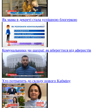
Як мама в декреті стала успішною блогеркою
Комунальники чи шахраї: як вберегтися від аферистів
Хто потрапить до складу нового Кабміну