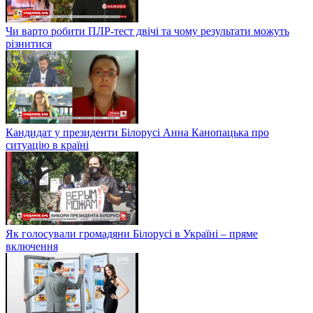
Чи варто робити ПЛР-тест двічі та чому результати можуть
різнитися
Кандидат у президенти Білорусі Анна Канопацька про
ситуацію в країні
Як голосували громадяни Білорусі в Україні – пряме
включення