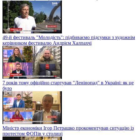
49-й фестиваль "Молодість": підбиваємо підсумки з художнім
керівником фестивалю Андрієм Халпахчі
7 років тому офіційно стартував "Ленінопад" в Україні: як це
було
Міністр економіки Ігор Петрашко прокоментував ситуацію із
протестом ФОПів у столиці