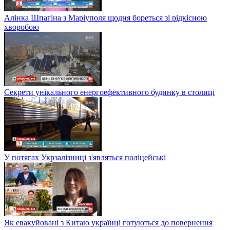
Алінка Шпагіна з Маріуполя щодня бореться зі рідкісною
хворобою
Секрети унікального енергоефективного будинку в столиці
У потягах Укрзалізниці з'являться поліцейські
Як евакуйовані з Китаю українці готуються до повернення