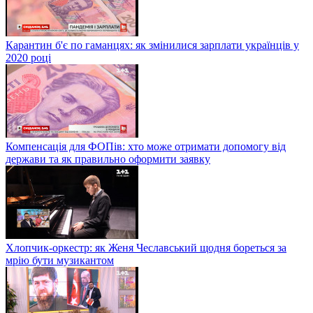
Карантин б'є по гаманцях: як змінилися зарплати українців у
2020 році
Компенсація для ФОПів: хто може отримати допомогу від
держави та як правильно оформити заявку
Хлопчик-оркестр: як Женя Чеславський щодня бореться за
мрію бути музикантом