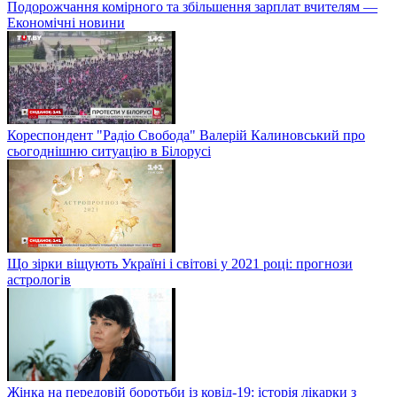
Подорожчання комірного та збільшення зарплат вчителям —
Економічні новини
Кореспондент "Радіо Свобода" Валерій Калиновський про
сьогоднішню ситуацію в Білорусі
Що зірки віщують Україні і світові у 2021 році: прогнози
астрологів
Жінка на передовій боротьби із ковід-19: історія лікарки з