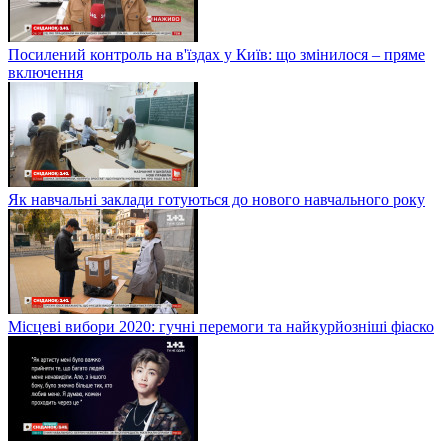
Посилений контроль на в'їздах у Київ: що змінилося – пряме
включення
Як навчальні заклади готуються до нового навчального року
Місцеві вибори 2020: гучні перемоги та найкурйозніші фіаско