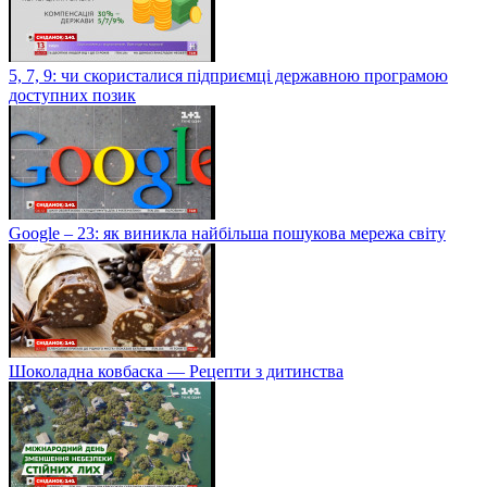
5, 7, 9: чи скористалися підприємці державною програмою
доступних позик
Google – 23: як виникла найбільша пошукова мережа світу
Шоколадна ковбаска — Рецепти з дитинства