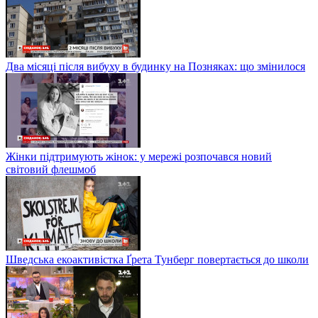
Два місяці після вибуху в будинку на Позняках: що змінилося
Жінки підтримують жінок: у мережі розпочався новий
світовий флешмоб
Шведська екоактивістка Ґрета Тунберг повертається до школи