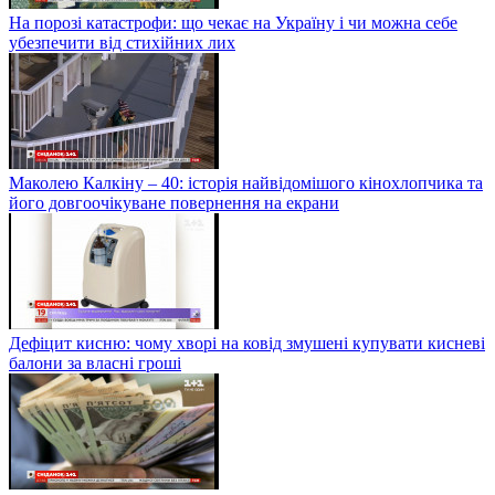
На порозі катастрофи: що чекає на Україну і чи можна себе
убезпечити від стихійних лих
Маколею Калкіну – 40: історія найвідомішого кінохлопчика та
його довгоочікуване повернення на екрани
Дефіцит кисню: чому хворі на ковід змушені купувати кисневі
балони за власні гроші