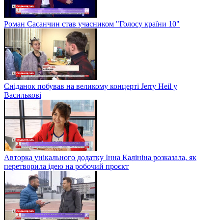
Роман Сасанчин став учасником "Голосу країни 10"
Сніданок побував на великому концерті Jerry Heil у
Василькові
Авторка унікального додатку Інна Калініна розказала, як
перетворила ідею на робочий проєкт