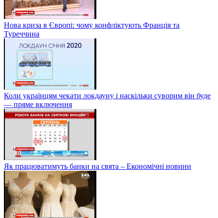
Нова криза в Європі: чому конфліктують Франція та
Туреччина
Коли українцям чекати локдауну і наскільки суворим він буде
— пряме включення
Як працюватимуть банки на свята – Економічні новини