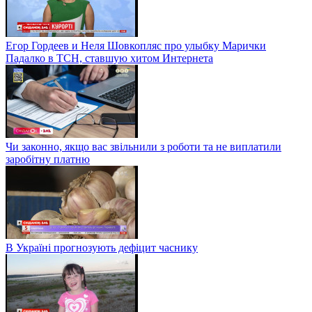
Егор Гордеев и Неля Шовкопляс про улыбку Марички
Падалко в ТСН, ставшую хитом Интернета
Чи законно, якщо вас звільнили з роботи та не виплатили
заробітну платню
В Україні прогнозують дефіцит часнику