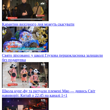
Карантин вихідного дня можуть скасувати
Свято зіпсовано: у школі Глухова першокласника залишили
без подарунка
Школа кунг-фу та ритуали племені Мяо — дивись Світ
навиворіт. Китай о 22:45 на каналі 1+1