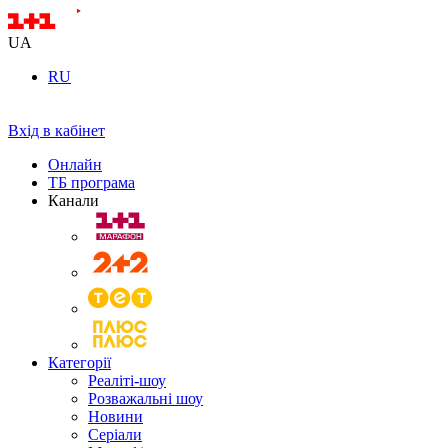
UA
RU
Вхід в кабінет
Онлайн
ТБ програма
Канали
Категорії
Реаліті-шоу
Розважальні шоу
Новини
Серіали