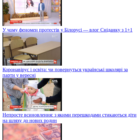
У чому феномен протестів у Білорусі — влог Сніданку з 1+1
Коронавірус і освіта: чи повернуться українські школярі за
парти у вересні
Непросте всиновлення: з якими перешкодами стикаються діти
на шляху до нових родин