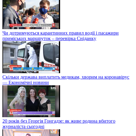
Чи дотримуються карантинних правил водії і пасажири
приміських маршруток – перевірка Сніданку
Скільки держава виплатить медикам, хворим на коронавірус
— Економічні новини
20 років без Георгія Гонгадзе: як живе родина вбитого
журналіста сьогодні