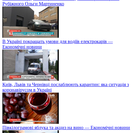
Рубіжного Ольги Мартиненко
В Україні покращать умови для водіїв електрокарів —
Економічні новини
Київ, Львів та Чернівці послаблюють карантин: яка ситуація з
коронавірусом в Україні
Півкілограмові яблука та акциз на вино — Економічні новини