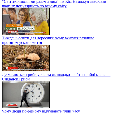
"Світ змінився і ми разом з ним": як Кім Намджун завоював
шалену популярність по всьому світу
Тиждень освіти для дорослих: чому вчитися важливо
протягом усього життя
Де ховаються гриби у лісі та як швидко знайти грибні місця —
Сніданок.Гриби
Чому люди по-різному відчувають плин часу