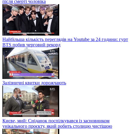
після смерті чоловіка
Найбільша кількість переглядів на Youtube за 24 години: гурт
BTS побив черговий рекорд
Залізничні квитки дорожчають
Києве, мий: Сніданок поспілкувався із засновником
унікального проєкту, який робить столицю чистішою