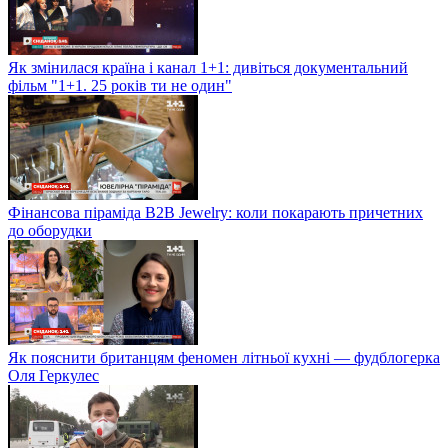
Як змінилася країна і канал 1+1: дивіться документальний
фільм "1+1. 25 років ти не один"
Фінансова піраміда B2B Jewelry: коли покарають причетних
до оборудки
Як пояснити британцям феномен літньої кухні — фудблогерка
Оля Геркулес