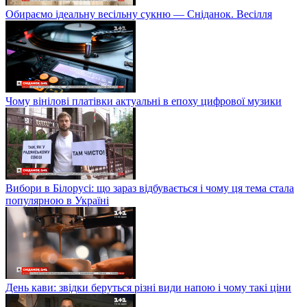
Обираємо ідеальну весільну сукню — Сніданок. Весілля
Чому вінілові платівки актуальні в епоху цифрової музики
Вибори в Білорусі: що зараз відбувається і чому ця тема стала
популярною в Україні
День кави: звідки беруться різні види напою і чому такі ціни