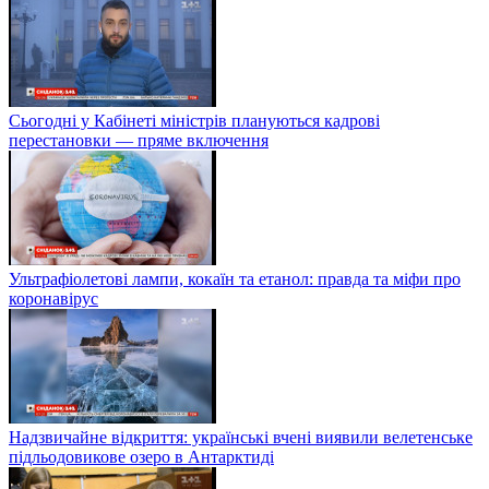
Сьогодні у Кабінеті міністрів плануються кадрові
перестановки — пряме включення
Ультрафіолетові лампи, кокаїн та етанол: правда та міфи про
коронавірус
Надзвичайне відкриття: українські вчені виявили велетенське
підльодовикове озеро в Антарктиді