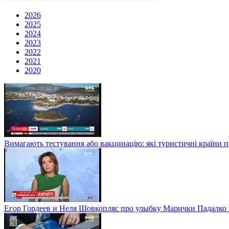
2026
2025
2024
2023
2022
2021
2020
Вимагають тестування або вакцинацію: які туристичні країни 
Егор Гордеев и Неля Шовкопляс про улыбку Марички Падалко