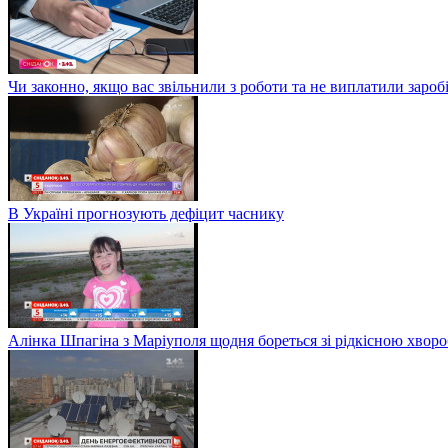
Чи законно, якщо вас звільнили з роботи та не виплатили заро
В Україні прогнозують дефіцит часнику
Алінка Шпагіна з Маріуполя щодня бореться зі рідкісною хвор