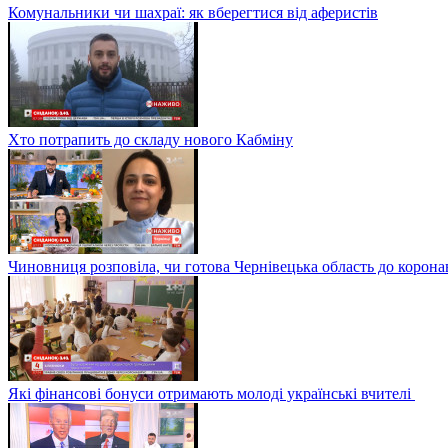
Комунальники чи шахраї: як вберегтися від аферистів
Хто потрапить до складу нового Кабміну
Чиновниця розповіла, чи готова Чернівецька область до корона
Які фінансові бонуси отримають молоді українські вчителі