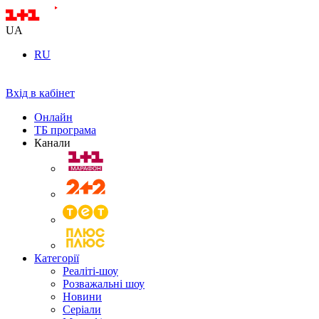
UA
RU
Вхід в кабінет
Онлайн
ТБ програма
Канали
Категорії
Реаліті-шоу
Розважальні шоу
Новини
Серіали