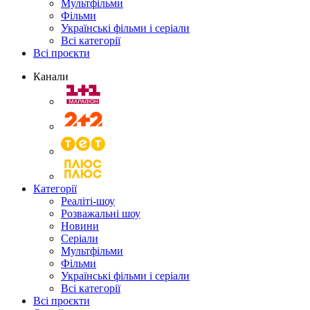
Мультфільми
Фільми
Українські фільми і серіали
Всі категорії
Всі проєкти
Канали
Категорії
Реаліті-шоу
Розважальні шоу
Новини
Серіали
Мультфільми
Фільми
Українські фільми і серіали
Всі категорії
Всі проєкти