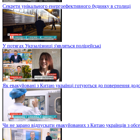
Секрети унікального енергоефективного будинку в столиці
У потягах Укрзалізниці з'являться поліцейські
Як евакуйовані з Китаю українці готуються до повернення дод
Чи не зарано відпускати евакуйованих з Китаю українців з обсе