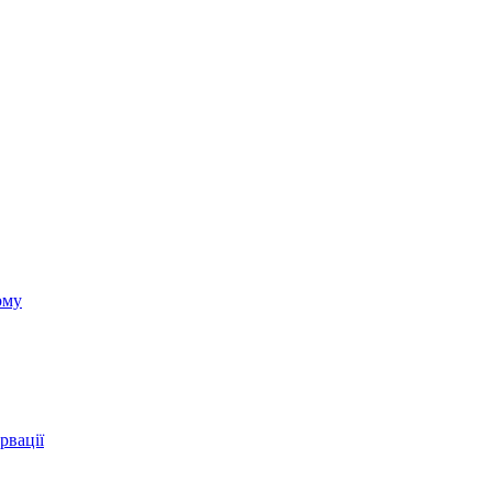
ому
рвації