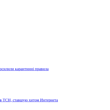
посилили карантинні правила
 в ТСН, ставшую хитом Интернета