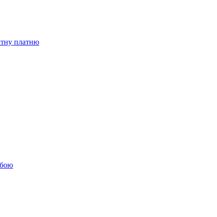
бітну платню
обою