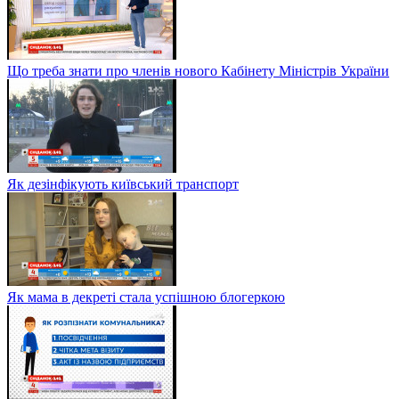
Що треба знати про членів нового Кабінету Міністрів України
Як дезінфікують київський транспорт
Як мама в декреті стала успішною блогеркою