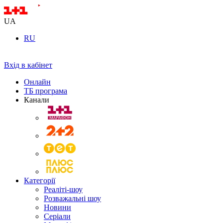
UA
RU
Вхід в кабінет
Онлайн
ТБ програма
Канали
Категорії
Реаліті-шоу
Розважальні шоу
Новини
Серіали