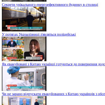
Секрети унікального енергоефективного будинку в столиці
У потягах Укрзалізниці з'являться поліцейські
Як евакуйовані з Китаю українці готуються до повернення дод
Чи не зарано відпускати евакуйованих з Китаю українців з обсе