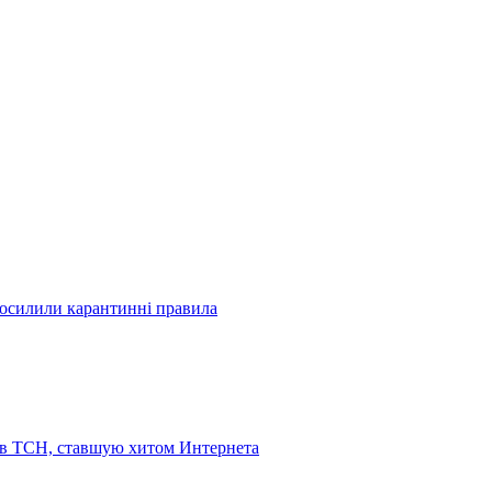
посилили карантинні правила
 в ТСН, ставшую хитом Интернета