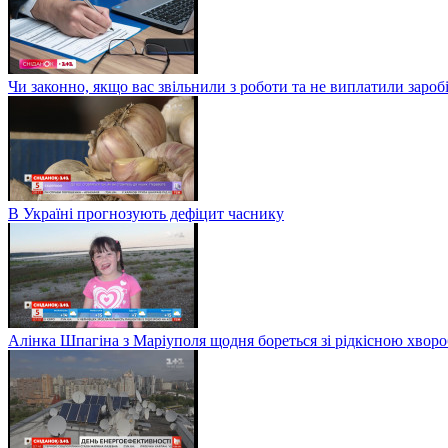
Чи законно, якщо вас звільнили з роботи та не виплатили заро
В Україні прогнозують дефіцит часнику
Алінка Шпагіна з Маріуполя щодня бореться зі рідкісною хвор