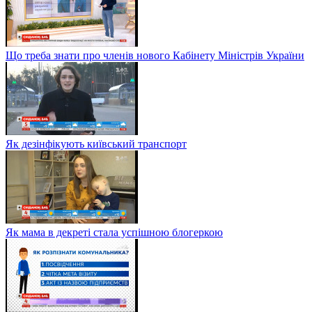
Що треба знати про членів нового Кабінету Міністрів України
Як дезінфікують київський транспорт
Як мама в декреті стала успішною блогеркою