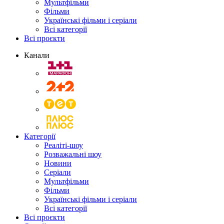
Мультфільми
Фільми
Українські фільми і серіали
Всі категорії
Всі проєкти
Канали
Категорії
Реаліті-шоу
Розважальні шоу
Новини
Серіали
Мультфільми
Фільми
Українські фільми і серіали
Всі категорії
Всі проєкти