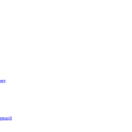
ому
рвації