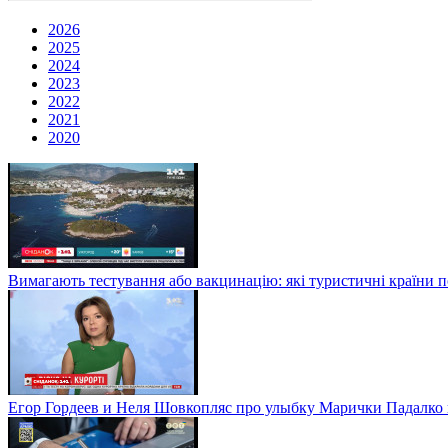
2026
2025
2024
2023
2022
2021
2020
Вимагають тестування або вакцинацію: які туристичні країни 
Егор Гордеев и Неля Шовкопляс про улыбку Марички Падалко