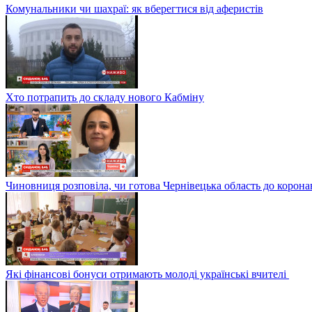
Комунальники чи шахраї: як вберегтися від аферистів
Хто потрапить до складу нового Кабміну
Чиновниця розповіла, чи готова Чернівецька область до корона
Які фінансові бонуси отримають молоді українські вчителі