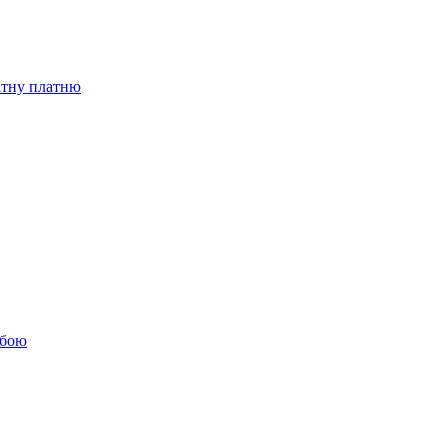
бітну платню
обою