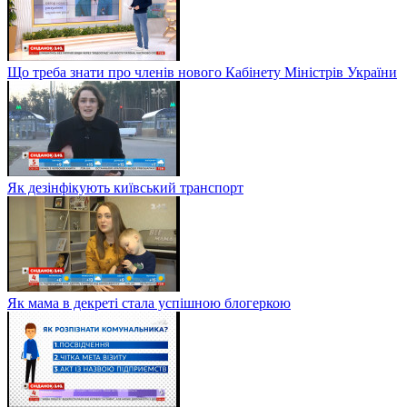
Що треба знати про членів нового Кабінету Міністрів України
Як дезінфікують київський транспорт
Як мама в декреті стала успішною блогеркою