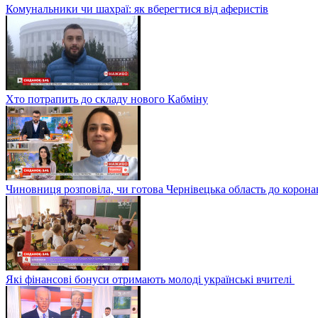
Комунальники чи шахраї: як вберегтися від аферистів
Хто потрапить до складу нового Кабміну
Чиновниця розповіла, чи готова Чернівецька область до корона
Які фінансові бонуси отримають молоді українські вчителі