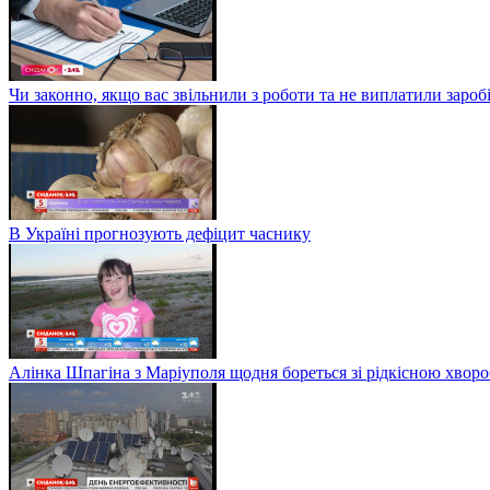
Чи законно, якщо вас звільнили з роботи та не виплатили заро
В Україні прогнозують дефіцит часнику
Алінка Шпагіна з Маріуполя щодня бореться зі рідкісною хвор