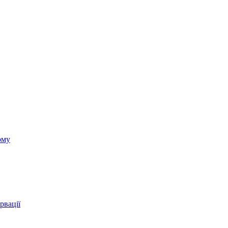
ому
рвації