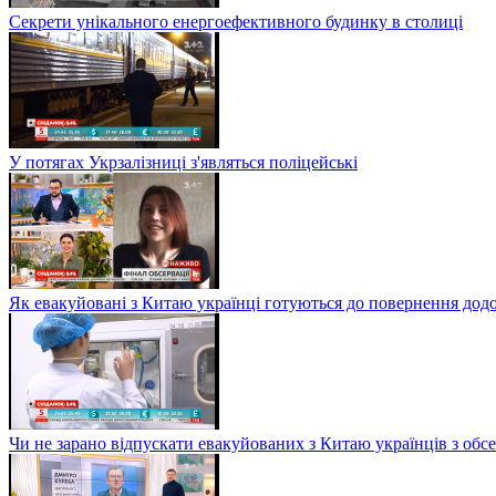
Секрети унікального енергоефективного будинку в столиці
У потягах Укрзалізниці з'являться поліцейські
Як евакуйовані з Китаю українці готуються до повернення дод
Чи не зарано відпускати евакуйованих з Китаю українців з обсе