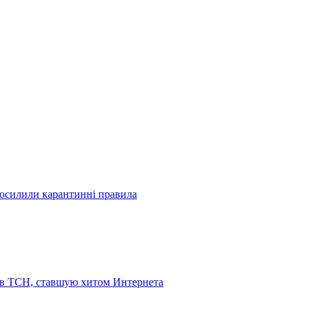
посилили карантинні правила
 в ТСН, ставшую хитом Интернета