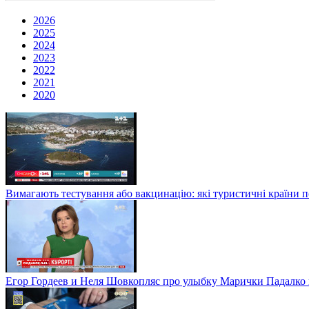
2026
2025
2024
2023
2022
2021
2020
Вимагають тестування або вакцинацію: які туристичні країни 
Егор Гордеев и Неля Шовкопляс про улыбку Марички Падалко