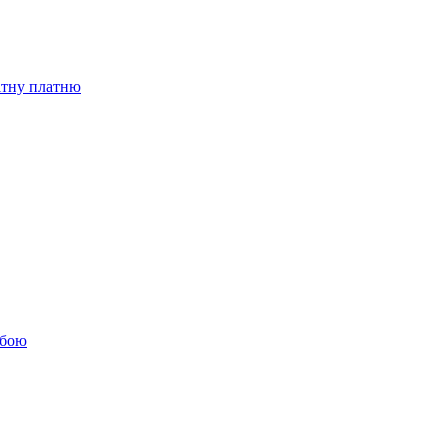
бітну платню
обою