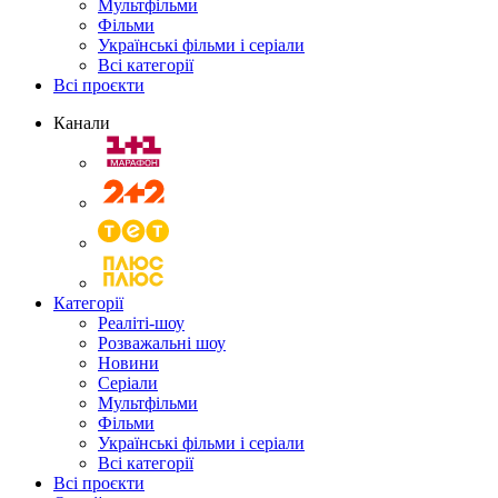
Мультфільми
Фільми
Українські фільми і серіали
Всі категорії
Всі проєкти
Канали
Категорії
Реаліті-шоу
Розважальні шоу
Новини
Серіали
Мультфільми
Фільми
Українські фільми і серіали
Всі категорії
Всі проєкти