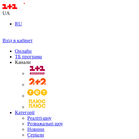
UA
RU
Вхід в кабінет
Онлайн
ТБ програма
Канали
Категорії
Реаліті-шоу
Розважальні шоу
Новини
Серіали