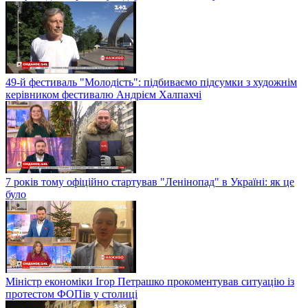
49-й фестиваль "Молодість": підбиваємо підсумки з художнім
керівником фестивалю Андрієм Халпахчі
7 років тому офіційно стартував "Ленінопад" в Україні: як це
було
Міністр економіки Ігор Петрашко прокоментував ситуацію із
протестом ФОПів у столиці