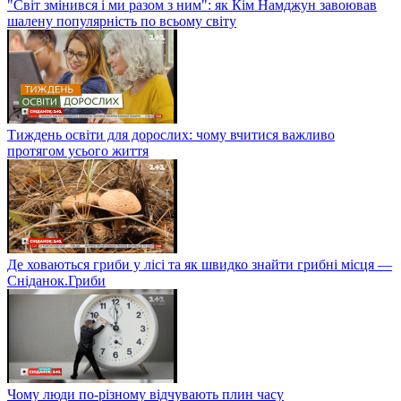
"Світ змінився і ми разом з ним": як Кім Намджун завоював
шалену популярність по всьому світу
Тиждень освіти для дорослих: чому вчитися важливо
протягом усього життя
Де ховаються гриби у лісі та як швидко знайти грибні місця —
Сніданок.Гриби
Чому люди по-різному відчувають плин часу