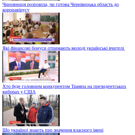
Чиновниця розповіла, чи готова Чернівецька область до
коронавірусу
Які фінансові бонуси отримають молоді українські вчителі
Хто буде головним конкурентом Трампа на президентських
виборах у США
Що українці знають про значення власного імені