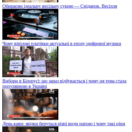
Обираємо ідеальну весільну сукню — Сніданок. Весілля
Чому вінілові платівки актуальні в епоху цифрової музики
Вибори в Білорусі: що зараз відбувається і чому ця тема стала
популярною в Україні
День кави: звідки беруться різні види напою і чому такі ціни