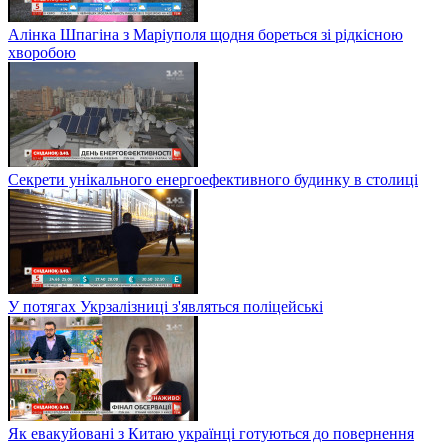
Алінка Шпагіна з Маріуполя щодня бореться зі рідкісною
хворобою
Секрети унікального енергоефективного будинку в столиці
У потягах Укрзалізниці з'являться поліцейські
Як евакуйовані з Китаю українці готуються до повернення