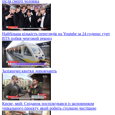
після смерті чоловіка
Найбільша кількість переглядів на Youtube за 24 години: гурт
BTS побив черговий рекорд
Залізничні квитки дорожчають
Києве, мий: Сніданок поспілкувався із засновником
унікального проєкту, який робить столицю чистішою