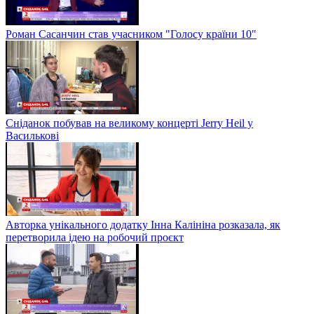
Роман Сасанчин став учасником "Голосу країни 10"
Сніданок побував на великому концерті Jerry Heil у
Василькові
Авторка унікального додатку Інна Калініна розказала, як
перетворила ідею на робочий проєкт