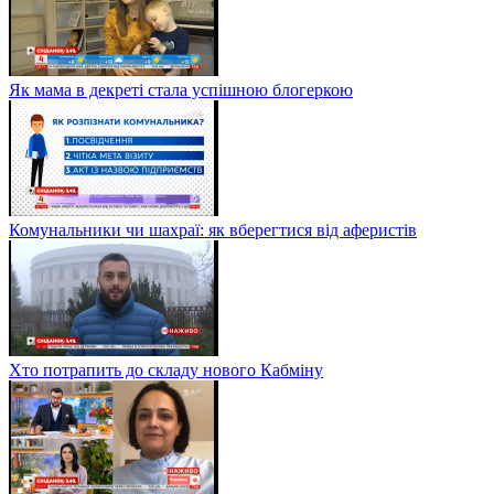
Як мама в декреті стала успішною блогеркою
Комунальники чи шахраї: як вберегтися від аферистів
Хто потрапить до складу нового Кабміну