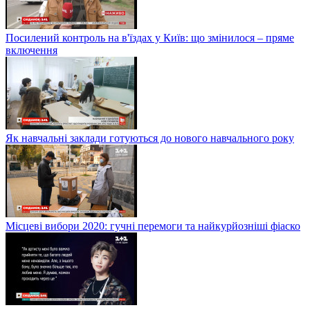
Посилений контроль на в'їздах у Київ: що змінилося – пряме
включення
Як навчальні заклади готуються до нового навчального року
Місцеві вибори 2020: гучні перемоги та найкурйозніші фіаско