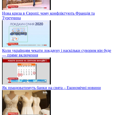
Нова криза в Європі: чому конфліктують Франція та
Туреччина
Коли українцям чекати локдауну і наскільки суворим він буде
— пряме включення
Як працюватимуть банки на свята – Економічні новини