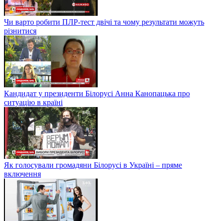
Чи варто робити ПЛР-тест двічі та чому результати можуть
різнитися
Кандидат у президенти Білорусі Анна Канопацька про
ситуацію в країні
Як голосували громадяни Білорусі в Україні – пряме
включення