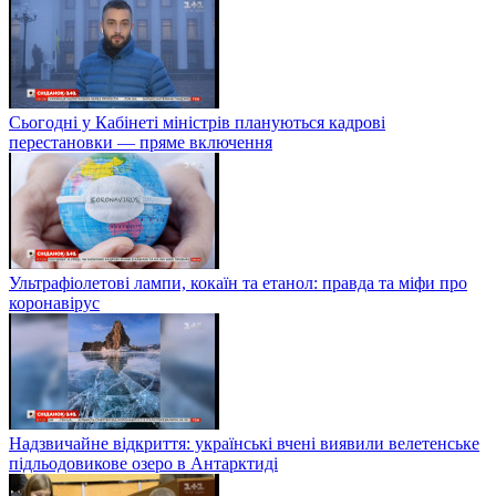
Сьогодні у Кабінеті міністрів плануються кадрові
перестановки — пряме включення
Ультрафіолетові лампи, кокаїн та етанол: правда та міфи про
коронавірус
Надзвичайне відкриття: українські вчені виявили велетенське
підльодовикове озеро в Антарктиді