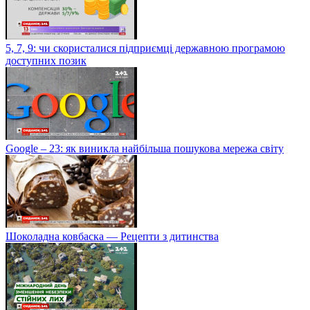
5, 7, 9: чи скористалися підприємці державною програмою
доступних позик
Google – 23: як виникла найбільша пошукова мережа світу
Шоколадна ковбаска — Рецепти з дитинства