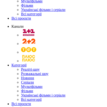
Мультфільми
Фільми
Українські фільми і серіали
Всі категорії
Всі проєкти
Канали
Категорії
Реаліті-шоу
Розважальні шоу
Новини
Серіали
Мультфільми
Фільми
Українські фільми і серіали
Всі категорії
Всі проєкти