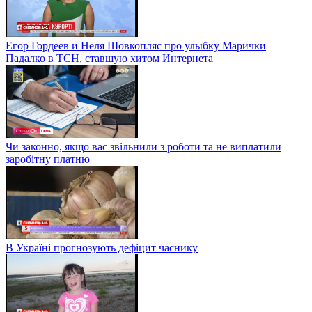
Егор Гордеев и Неля Шовкопляс про улыбку Марички
Падалко в ТСН, ставшую хитом Интернета
Чи законно, якщо вас звільнили з роботи та не виплатили
заробітну платню
В Україні прогнозують дефіцит часнику