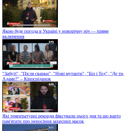
Якою буде погода в Україні у новорічну ніч — пряме
включення
"Забуті", "Після сварки", "Нові мутанти", "Біл і Тед", "Де ти,
Адаме?" – Кіносніданок
Які температурні рекорди фіксували цього дня та що варто
пам'ятати про неносіння захисних масок