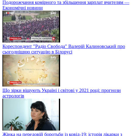
Подорожчання комірного та збільшення зарплат вчителям —
Економічні новини
Кореспондент "Радіо Свобода" Валерій Калиновський про
сьогоднішню ситуацію в Білорусі
Що зірки віщують Україні і світові у 2021 році: прогнози
астрологів
Жінка на передовій боротьби із ковід-19: історія лікарки з