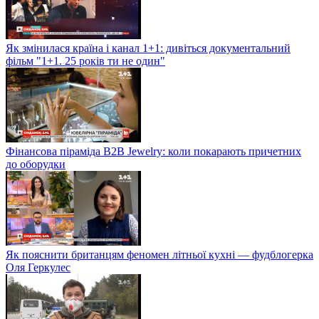
Як змінилася країна і канал 1+1: дивіться документальний
фільм "1+1. 25 років ти не один"
Фінансова піраміда B2B Jewelry: коли покарають причетних
до оборудки
Як пояснити британцям феномен літньої кухні — фудблогерка
Оля Геркулес