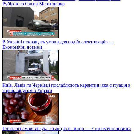
Рубіжного Ольги Мартиненко
В Україні покращать умови для водіїв електрокарів —
Економічні новини
Київ, Львів та Чернівці послаблюють карантин: яка ситуація з
коронавірусом в Україні
Півкілограмові яблука та акциз на вино — Економічні новини