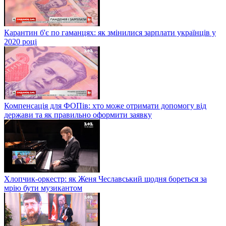
Карантин б'є по гаманцях: як змінилися зарплати українців у
2020 році
Компенсація для ФОПів: хто може отримати допомогу від
держави та як правильно оформити заявку
Хлопчик-оркестр: як Женя Чеславський щодня бореться за
мрію бути музикантом