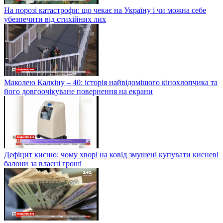
На порозі катастрофи: що чекає на Україну і чи можна себе
убезпечити від стихійних лих
Маколею Калкіну – 40: історія найвідомішого кінохлопчика та
його довгоочікуване повернення на екрани
Дефіцит кисню: чому хворі на ковід змушені купувати кисневі
балони за власні гроші