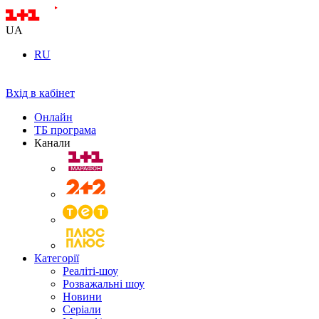
UA
RU
Вхід в кабінет
Онлайн
ТБ програма
Канали
Категорії
Реаліті-шоу
Розважальні шоу
Новини
Серіали