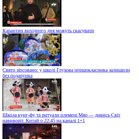
Карантин вихідного дня можуть скасувати
Свято зіпсовано: у школі Глухова першокласника залишили
без подарунка
Школа кунг-фу та ритуали племені Мяо — дивись Світ
навиворіт. Китай о 22:45 на каналі 1+1