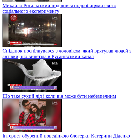
Михайло Рогальський поділився подробицями свого
соціального експерименту
Сніданок поспілкувався з чоловіком, який врятував людей з
автівки, що вилетіла в Русанівський канал
Що таке сухий лід і коли він може бути небезпечним
Інтернет обурений поведінкою блогерки Катерини Діденко