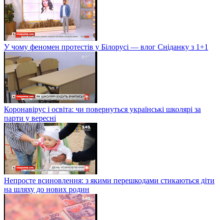
У чому феномен протестів у Білорусі — влог Сніданку з 1+1
Коронавірус і освіта: чи повернуться українські школярі за
парти у вересні
Непросте всиновлення: з якими перешкодами стикаються діти
на шляху до нових родин