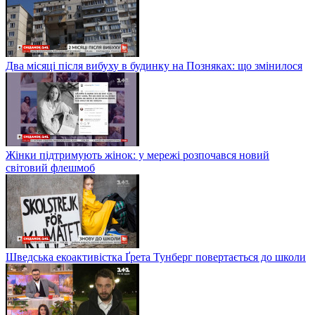
Два місяці після вибуху в будинку на Позняках: що змінилося
Жінки підтримують жінок: у мережі розпочався новий
світовий флешмоб
Шведська екоактивістка Ґрета Тунберг повертається до школи