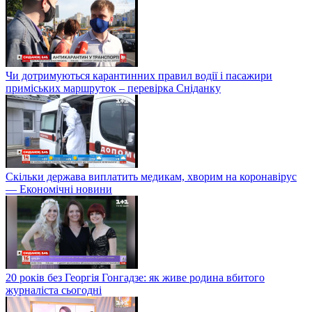
Чи дотримуються карантинних правил водії і пасажири
приміських маршруток – перевірка Сніданку
Скільки держава виплатить медикам, хворим на коронавірус
— Економічні новини
20 років без Георгія Гонгадзе: як живе родина вбитого
журналіста сьогодні