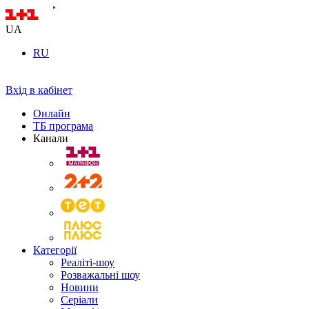
UA
RU
Вхід в кабінет
Онлайн
ТБ програма
Канали
Категорії
Реаліті-шоу
Розважальні шоу
Новини
Серіали