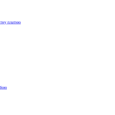
бітну платню
обою