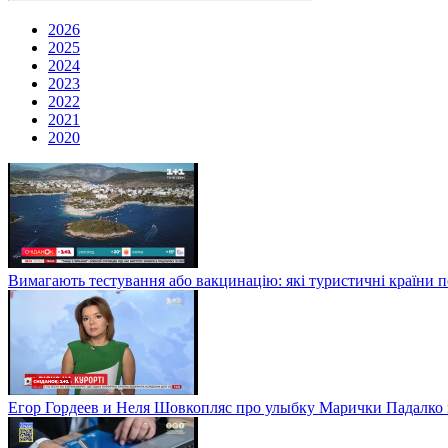
2026
2025
2024
2023
2022
2021
2020
Вимагають тестування або вакцинацію: які туристичні країни 
Егор Гордеев и Неля Шовкопляс про улыбку Марички Падалко