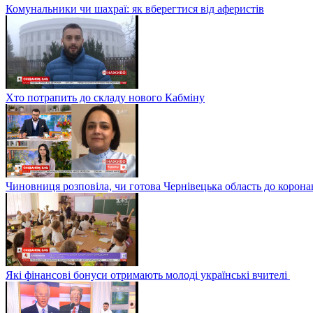
Комунальники чи шахраї: як вберегтися від аферистів
Хто потрапить до складу нового Кабміну
Чиновниця розповіла, чи готова Чернівецька область до корона
Які фінансові бонуси отримають молоді українські вчителі