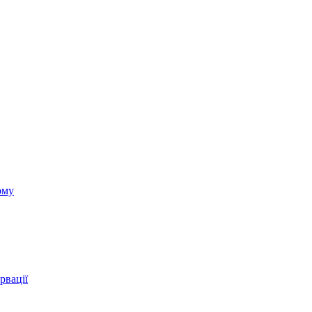
ому
рвації