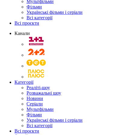
Мультфільми
Фільми
Українські фільми і серіали
Всі категорії
Всі проєкти
Канали
Категорії
Реаліті-шоу
Розважальні шоу
Новини
Серіали
Мультфільми
Фільми
Українські фільми і серіали
Всі категорії
Всі проєкти