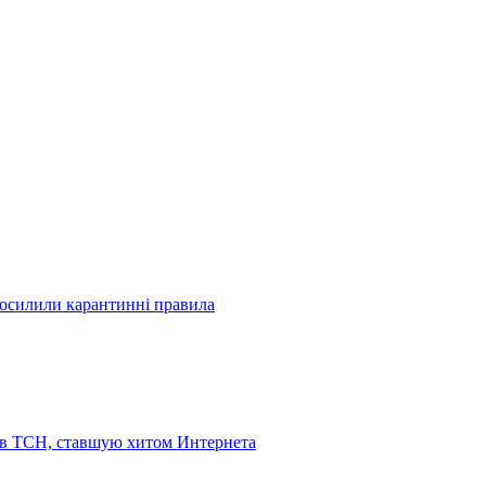
посилили карантинні правила
 в ТСН, ставшую хитом Интернета