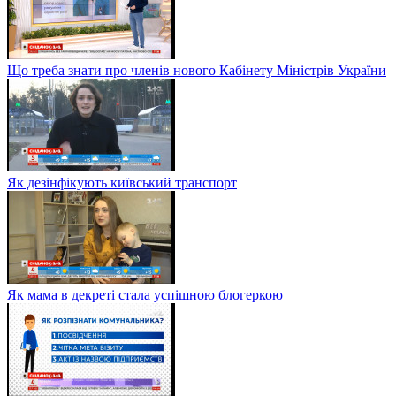
Що треба знати про членів нового Кабінету Міністрів України
Як дезінфікують київський транспорт
Як мама в декреті стала успішною блогеркою