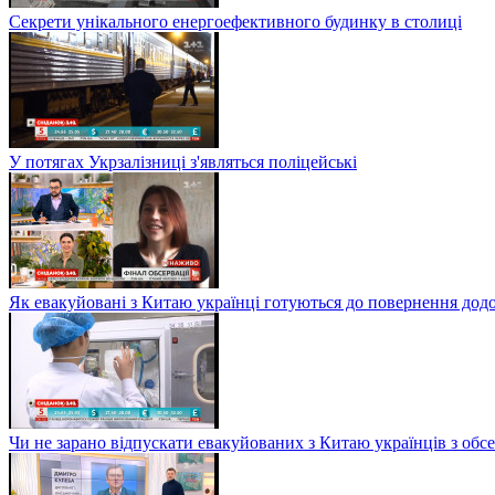
Секрети унікального енергоефективного будинку в столиці
У потягах Укрзалізниці з'являться поліцейські
Як евакуйовані з Китаю українці готуються до повернення дод
Чи не зарано відпускати евакуйованих з Китаю українців з обсе