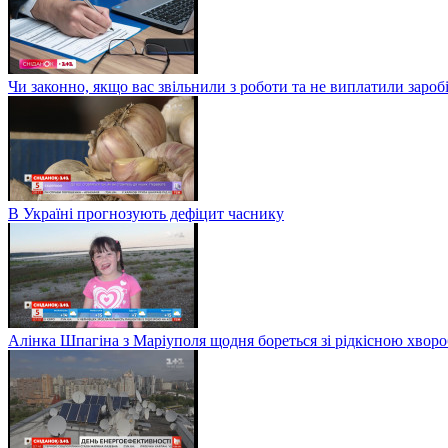
Чи законно, якщо вас звільнили з роботи та не виплатили заро
В Україні прогнозують дефіцит часнику
Алінка Шпагіна з Маріуполя щодня бореться зі рідкісною хвор