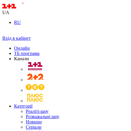
UA
RU
Вхід в кабінет
Онлайн
ТБ програма
Канали
Категорії
Реаліті-шоу
Розважальні шоу
Новини
Серіали