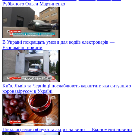
Рубіжного Ольги Мартиненко
В Україні покращать умови для водіїв електрокарів —
Економічні новини
Київ, Львів та Чернівці послаблюють карантин: яка ситуація з
коронавірусом в Україні
Півкілограмові яблука та акциз на вино — Економічні новини