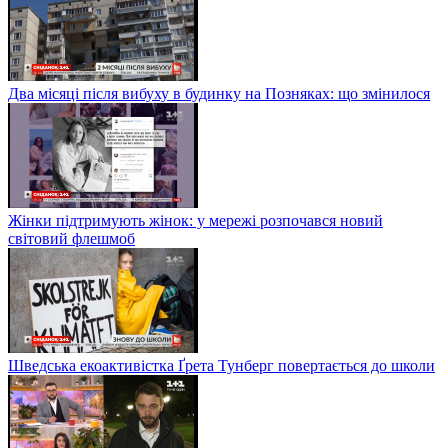
Два місяці після вибуху в будинку на Позняках: що змінилося
Жінки підтримують жінок: у мережі розпочався новий
світовий флешмоб
Шведська екоактивістка Ґрета Тунберг повертається до школи