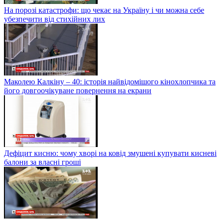
На порозі катастрофи: що чекає на Україну і чи можна себе
убезпечити від стихійних лих
Маколею Калкіну – 40: історія найвідомішого кінохлопчика та
його довгоочікуване повернення на екрани
Дефіцит кисню: чому хворі на ковід змушені купувати кисневі
балони за власні гроші