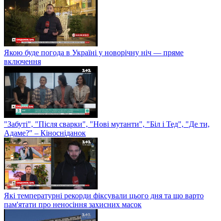
Якою буде погода в Україні у новорічну ніч — пряме
включення
"Забуті", "Після сварки", "Нові мутанти", "Біл і Тед", "Де ти,
Адаме?" – Кіносніданок
Які температурні рекорди фіксували цього дня та що варто
пам'ятати про неносіння захисних масок