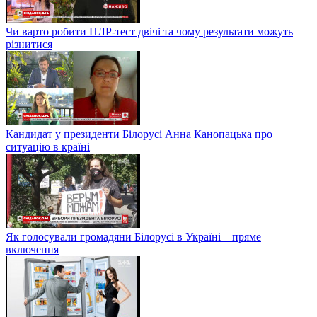
Чи варто робити ПЛР-тест двічі та чому результати можуть
різнитися
Кандидат у президенти Білорусі Анна Канопацька про
ситуацію в країні
Як голосували громадяни Білорусі в Україні – пряме
включення