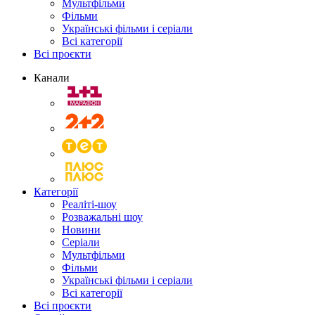
Мультфільми
Фільми
Українські фільми і серіали
Всі категорії
Всі проєкти
Канали
Категорії
Реаліті-шоу
Розважальні шоу
Новини
Серіали
Мультфільми
Фільми
Українські фільми і серіали
Всі категорії
Всі проєкти