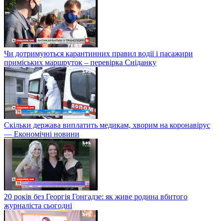
Чи дотримуються карантинних правил водії і пасажири
приміських маршруток – перевірка Сніданку
Скільки держава виплатить медикам, хворим на коронавірус
— Економічні новини
20 років без Георгія Гонгадзе: як живе родина вбитого
журналіста сьогодні