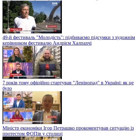
49-й фестиваль "Молодість": підбиваємо підсумки з художнім
керівником фестивалю Андрієм Халпахчі
7 років тому офіційно стартував "Ленінопад" в Україні: як це
було
Міністр економіки Ігор Петрашко прокоментував ситуацію із
протестом ФОПів у столиці