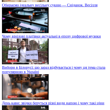
Обираємо ідеальну весільну сукню — Сніданок. Весілля
Чому вінілові платівки актуальні в епоху цифрової музики
Вибори в Білорусі: що зараз відбувається і чому ця тема стала
популярною в Україні
День кави: звідки беруться різні види напою і чому такі ціни