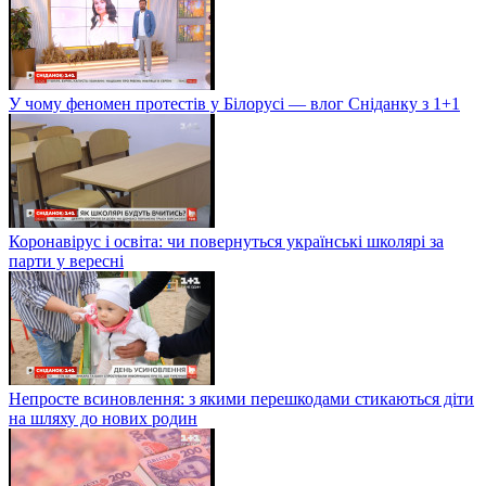
У чому феномен протестів у Білорусі — влог Сніданку з 1+1
Коронавірус і освіта: чи повернуться українські школярі за
парти у вересні
Непросте всиновлення: з якими перешкодами стикаються діти
на шляху до нових родин