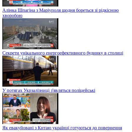
Алінка Шпагіна з Маріуполя щодня бореться зі рідкісною
хворобою
Секрети унікального енергоефективного будинку в столиці
У потягах Укрзалізниці з'являться поліцейські
Як евакуйовані з Китаю українці готуються до повернення