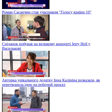
Роман Сасанчин став учасником "Голосу країни 10"
Сніданок побував на великому концерті Jerry Heil у
Василькові
Авторка унікального додатку Інна Калініна розказала, як
перетворила ідею на робочий проєкт