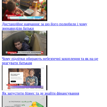
Дистанційне навчання: за що його полюбили і чому
зненавиділи батьки
Чому підлітки обирають небезпечні захоплення та як на це
реагувати батькам
Як запустити бізнес та де знайти фінансування