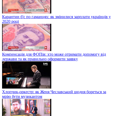
Карантин б'є по гаманцях: як змінилися зарплати українців у
2020 році
Компенсація для ФОПів: хто може отримати допомогу від
держави та як правильно оформити заявку
Хлопчик-оркестр: як Женя Чеславський щодня бореться за
мрію бути музикантом