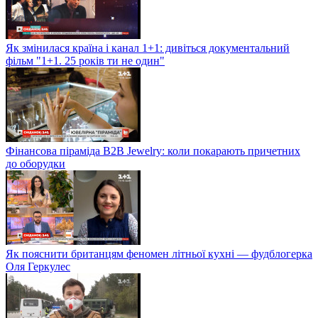
Як змінилася країна і канал 1+1: дивіться документальний
фільм "1+1. 25 років ти не один"
Фінансова піраміда B2B Jewelry: коли покарають причетних
до оборудки
Як пояснити британцям феномен літньої кухні — фудблогерка
Оля Геркулес