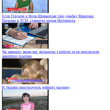
Егор Гордеев и Неля Шовкопляс про улыбку Марички
Падалко в ТСН, ставшую хитом Интернета
Чи законно, якщо вас звільнили з роботи та не виплатили
заробітну платню
В Україні прогнозують дефіцит часнику