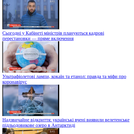
Сьогодні у Кабінеті міністрів плануються кадрові
перестановки — пряме включення
Ультрафіолетові лампи, кокаїн та етанол: правда та міфи про
коронавірус
Надзвичайне відкриття: українські вчені виявили велетенське
підльодовикове озеро в Антарктиді