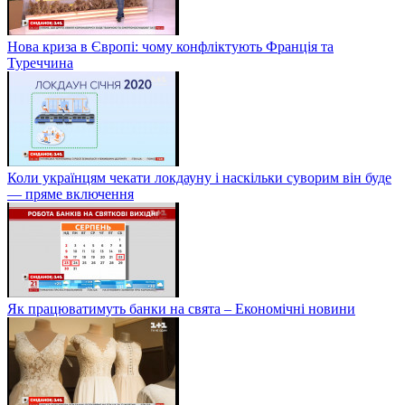
Нова криза в Європі: чому конфліктують Франція та
Туреччина
Коли українцям чекати локдауну і наскільки суворим він буде
— пряме включення
Як працюватимуть банки на свята – Економічні новини