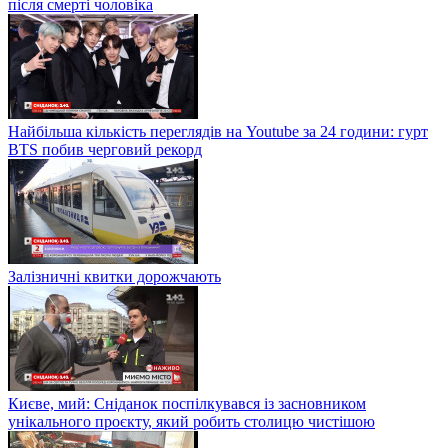
після смерті чоловіка
Найбільша кількість переглядів на Youtube за 24 години: гурт
BTS побив черговий рекорд
Залізничні квитки дорожчають
Києве, мий: Сніданок поспілкувався із засновником
унікального проєкту, який робить столицю чистішою