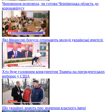
Чиновниця розповіла, чи готова Чернівецька область до
коронавірусу
Які фінансові бонуси отримають молоді українські вчителі
Хто буде головним конкурентом Трампа на президентських
виборах у США
Що українці знають про значення власного імені