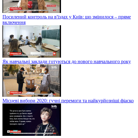
Посилений контроль на в'їздах у Київ: що змінилося – пряме
включення
Як навчальні заклади готуються до нового навчального року
Місцеві вибори 2020: гучні перемоги та найкурйозніші фіаско