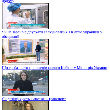
додому
Чи не зарано відпускати евакуйованих з Китаю українців з
обсервації
Що треба знати про членів нового Кабінету Міністрів України
Як дезінфікують київський транспорт