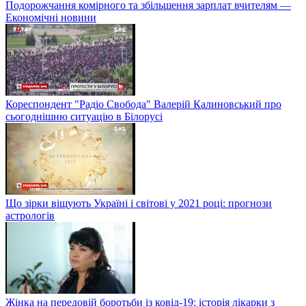
Подорожчання комірного та збільшення зарплат вчителям —
Економічні новини
Кореспондент "Радіо Свобода" Валерій Калиновський про
сьогоднішню ситуацію в Білорусі
Що зірки віщують Україні і світові у 2021 році: прогнози
астрологів
Жінка на передовій боротьби із ковід-19: історія лікарки з