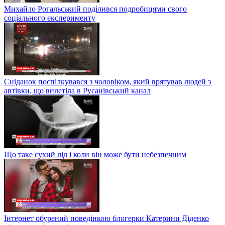
Михайло Рогальський поділився подробицями свого
соціального експерименту
Сніданок поспілкувався з чоловіком, який врятував людей з
автівки, що вилетіла в Русанівський канал
Що таке сухий лід і коли він може бути небезпечним
Інтернет обурений поведінкою блогерки Катерини Діденко