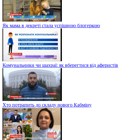
Як мама в декреті стала успішною блогеркою
Комунальники чи шахраї: як вберегтися від аферистів
Хто потрапить до складу нового Кабміну