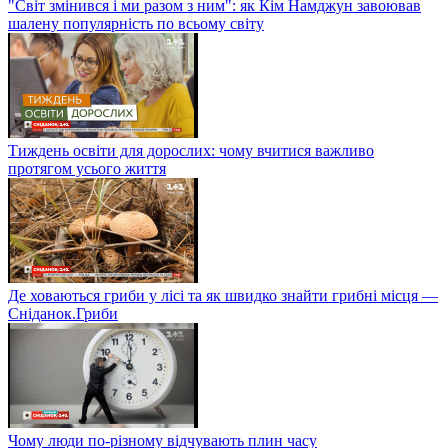
"Світ змінився і ми разом з ним": як Кім Намджун завоював
шалену популярність по всьому світу
Тиждень освіти для дорослих: чому вчитися важливо
протягом усього життя
Де ховаються гриби у лісі та як швидко знайти грибні місця —
Сніданок.Гриби
Чому люди по-різному відчувають плин часу