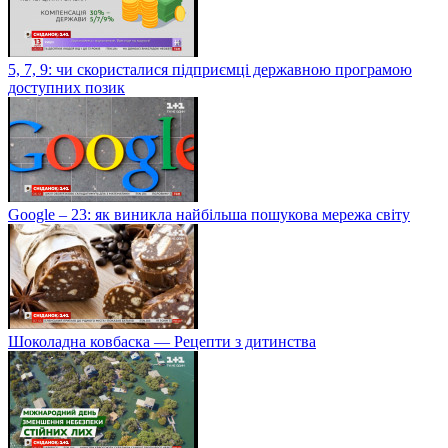
5, 7, 9: чи скористалися підприємці державною програмою
доступних позик
Google – 23: як виникла найбільша пошукова мережа світу
Шоколадна ковбаска — Рецепти з дитинства