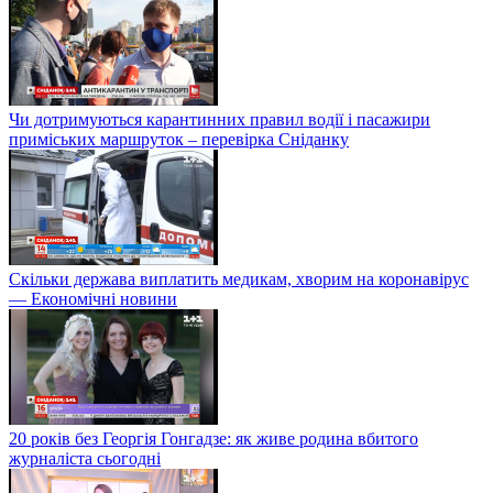
Чи дотримуються карантинних правил водії і пасажири
приміських маршруток – перевірка Сніданку
Скільки держава виплатить медикам, хворим на коронавірус
— Економічні новини
20 років без Георгія Гонгадзе: як живе родина вбитого
журналіста сьогодні