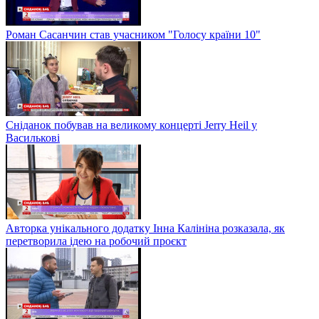
Роман Сасанчин став учасником "Голосу країни 10"
Сніданок побував на великому концерті Jerry Heil у
Василькові
Авторка унікального додатку Інна Калініна розказала, як
перетворила ідею на робочий проєкт