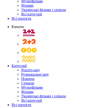
Мультфільми
Фільми
Українські фільми і серіали
Всі категорії
Всі проєкти
Канали
Категорії
Реаліті-шоу
Розважальні шоу
Новини
Серіали
Мультфільми
Фільми
Українські фільми і серіали
Всі категорії
Всі проєкти