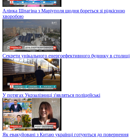
Алінка Шпагіна з Маріуполя щодня бореться зі рідкісною
хворобою
Секрети унікального енергоефективного будинку в столиці
У потягах Укрзалізниці з'являться поліцейські
Як евакуйовані з Китаю українці готуються до повернення