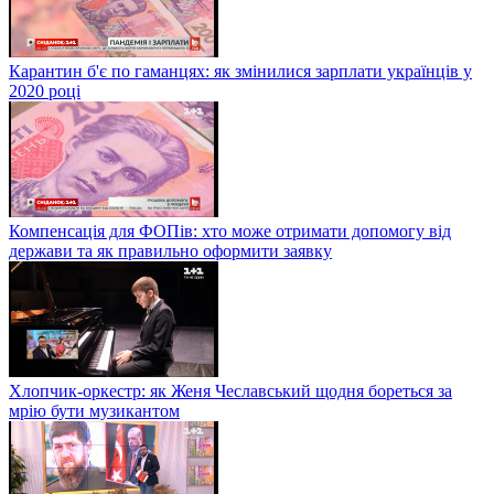
Карантин б'є по гаманцях: як змінилися зарплати українців у
2020 році
Компенсація для ФОПів: хто може отримати допомогу від
держави та як правильно оформити заявку
Хлопчик-оркестр: як Женя Чеславський щодня бореться за
мрію бути музикантом