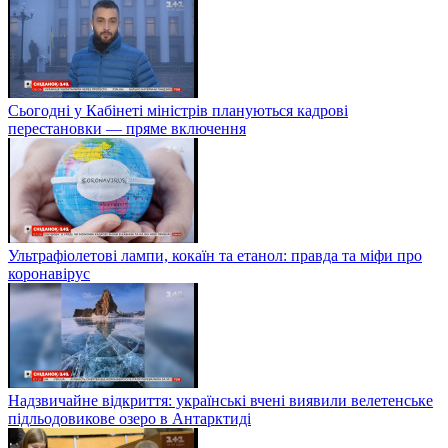
Сьогодні у Кабінеті міністрів плануються кадрові
перестановки — пряме включення
Ультрафіолетові лампи, кокаїн та етанол: правда та міфи про
коронавірус
Надзвичайне відкриття: українські вчені виявили велетенське
підльодовикове озеро в Антарктиді