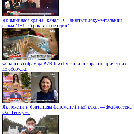
Як змінилася країна і канал 1+1: дивіться документальний
фільм "1+1. 25 років ти не один"
Фінансова піраміда B2B Jewelry: коли покарають причетних
до оборудки
Як пояснити британцям феномен літньої кухні — фудблогерка
Оля Геркулес