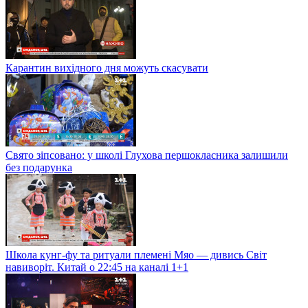
Карантин вихідного дня можуть скасувати
Свято зіпсовано: у школі Глухова першокласника залишили
без подарунка
Школа кунг-фу та ритуали племені Мяо — дивись Світ
навиворіт. Китай о 22:45 на каналі 1+1