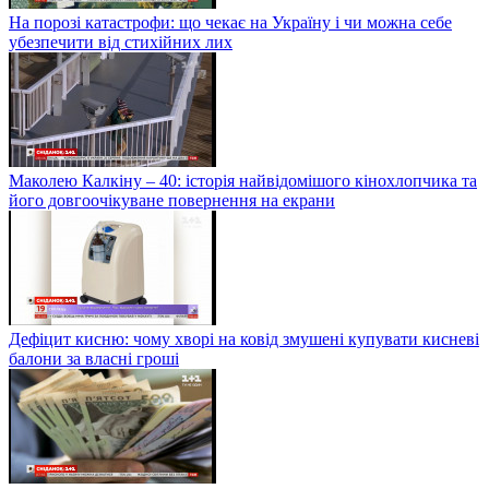
На порозі катастрофи: що чекає на Україну і чи можна себе
убезпечити від стихійних лих
Маколею Калкіну – 40: історія найвідомішого кінохлопчика та
його довгоочікуване повернення на екрани
Дефіцит кисню: чому хворі на ковід змушені купувати кисневі
балони за власні гроші