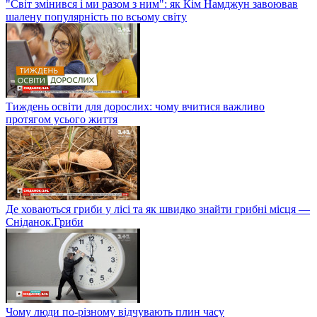
"Світ змінився і ми разом з ним": як Кім Намджун завоював
шалену популярність по всьому світу
Тиждень освіти для дорослих: чому вчитися важливо
протягом усього життя
Де ховаються гриби у лісі та як швидко знайти грибні місця —
Сніданок.Гриби
Чому люди по-різному відчувають плин часу