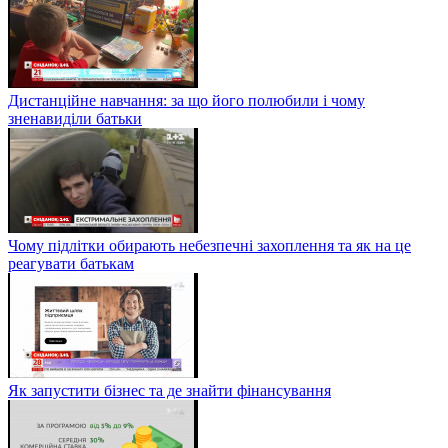
Дистанційне навчання: за що його полюбили і чому
зненавиділи батьки
Чому підлітки обирають небезпечні захоплення та як на це
реагувати батькам
Як запустити бізнес та де знайти фінансування