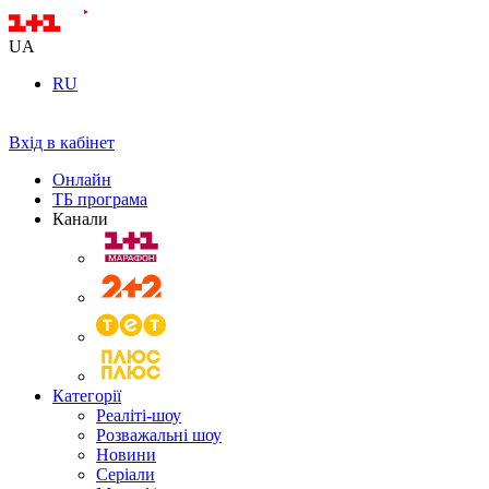
UA
RU
Вхід в кабінет
Онлайн
ТБ програма
Канали
Категорії
Реаліті-шоу
Розважальні шоу
Новини
Серіали