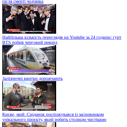
після смерті чоловіка
Найбільша кількість переглядів на Youtube за 24 години: гурт
BTS побив черговий рекорд
Залізничні квитки дорожчають
Києве, мий: Сніданок поспілкувався із засновником
унікального проєкту, який робить столицю чистішою