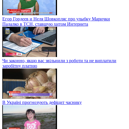
Егор Гордеев и Неля Шовкопляс про улыбку Марички
Падалко в ТСН, ставшую хитом Интернета
Чи законно, якщо вас звільнили з роботи та не виплатили
заробітну платню
В Україні прогнозують дефіцит часнику