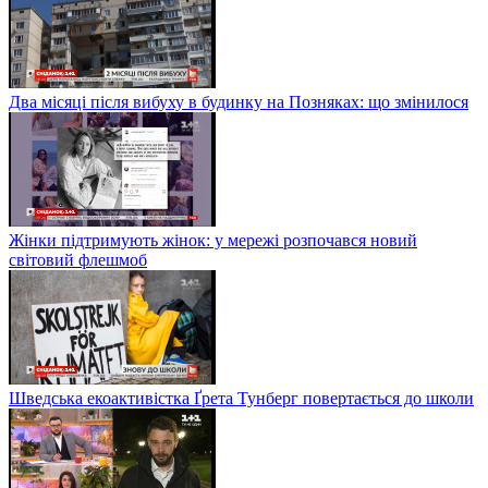
Два місяці після вибуху в будинку на Позняках: що змінилося
Жінки підтримують жінок: у мережі розпочався новий
світовий флешмоб
Шведська екоактивістка Ґрета Тунберг повертається до школи