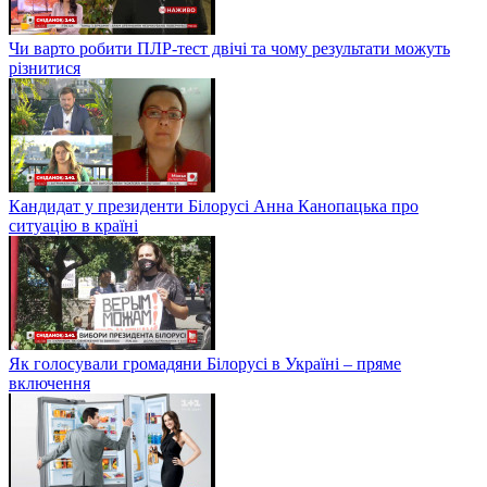
Чи варто робити ПЛР-тест двічі та чому результати можуть
різнитися
Кандидат у президенти Білорусі Анна Канопацька про
ситуацію в країні
Як голосували громадяни Білорусі в Україні – пряме
включення