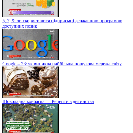
5, 7, 9: чи скористалися підприємці державною програмою
доступних позик
Google – 23: як виникла найбільша пошукова мережа світу
Шоколадна ковбаска — Рецепти з дитинства