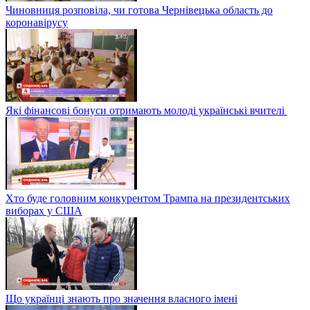
Чиновниця розповіла, чи готова Чернівецька область до
коронавірусу
Які фінансові бонуси отримають молоді українські вчителі
Хто буде головним конкурентом Трампа на президентських
виборах у США
Що українці знають про значення власного імені