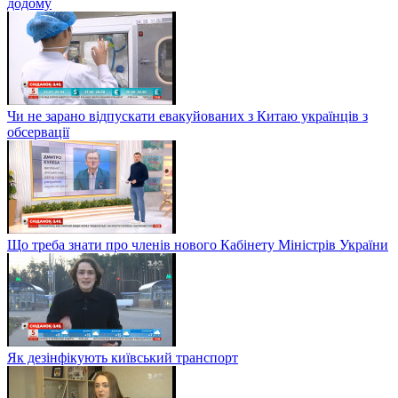
додому
Чи не зарано відпускати евакуйованих з Китаю українців з
обсервації
Що треба знати про членів нового Кабінету Міністрів України
Як дезінфікують київський транспорт