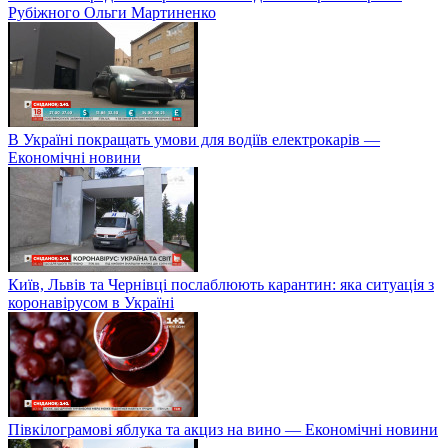
Рубіжного Ольги Мартиненко
В Україні покращать умови для водіїв електрокарів —
Економічні новини
Київ, Львів та Чернівці послаблюють карантин: яка ситуація з
коронавірусом в Україні
Півкілограмові яблука та акциз на вино — Економічні новини