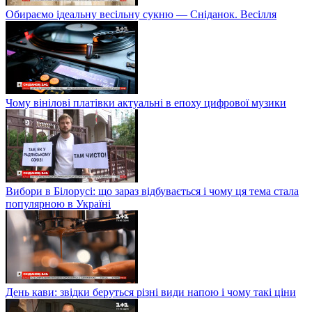
Обираємо ідеальну весільну сукню — Сніданок. Весілля
Чому вінілові платівки актуальні в епоху цифрової музики
Вибори в Білорусі: що зараз відбувається і чому ця тема стала
популярною в Україні
День кави: звідки беруться різні види напою і чому такі ціни