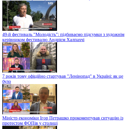
49-й фестиваль "Молодість": підбиваємо підсумки з художнім
керівником фестивалю Андрієм Халпахчі
7 років тому офіційно стартував "Ленінопад" в Україні: як це
було
Міністр економіки Ігор Петрашко прокоментував ситуацію із
протестом ФОПів у столиці