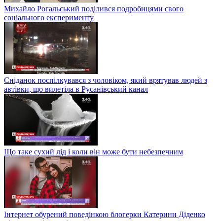
Михайло Рогальський поділився подробицями свого
соціального експерименту
Сніданок поспілкувався з чоловіком, який врятував людей з
автівки, що вилетіла в Русанівський канал
Що таке сухий лід і коли він може бути небезпечним
Інтернет обурений поведінкою блогерки Катерини Діденко