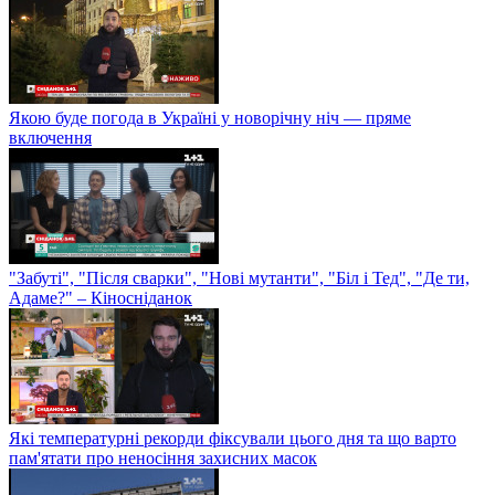
Якою буде погода в Україні у новорічну ніч — пряме
включення
"Забуті", "Після сварки", "Нові мутанти", "Біл і Тед", "Де ти,
Адаме?" – Кіносніданок
Які температурні рекорди фіксували цього дня та що варто
пам'ятати про неносіння захисних масок