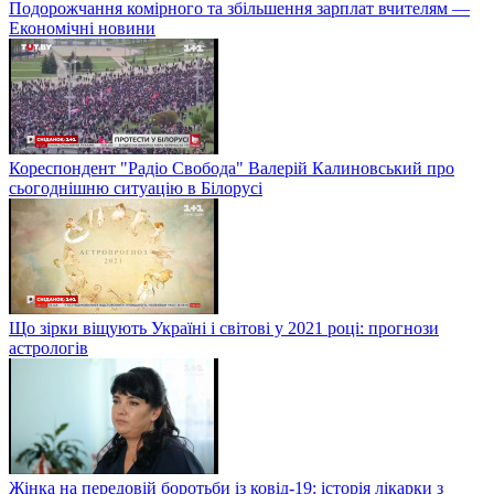
Подорожчання комірного та збільшення зарплат вчителям —
Економічні новини
Кореспондент "Радіо Свобода" Валерій Калиновський про
сьогоднішню ситуацію в Білорусі
Що зірки віщують Україні і світові у 2021 році: прогнози
астрологів
Жінка на передовій боротьби із ковід-19: історія лікарки з