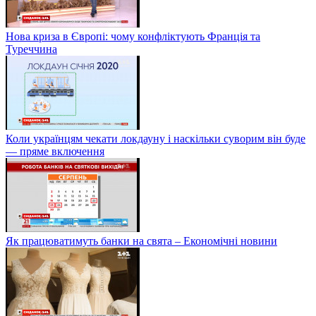
Нова криза в Європі: чому конфліктують Франція та
Туреччина
Коли українцям чекати локдауну і наскільки суворим він буде
— пряме включення
Як працюватимуть банки на свята – Економічні новини