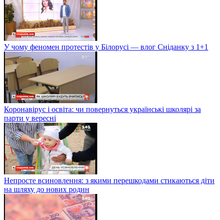
У чому феномен протестів у Білорусі — влог Сніданку з 1+1
Коронавірус і освіта: чи повернуться українські школярі за
парти у вересні
Непросте всиновлення: з якими перешкодами стикаються діти
на шляху до нових родин