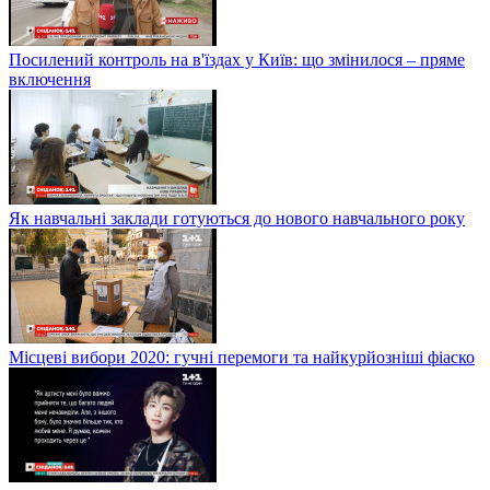
Посилений контроль на в'їздах у Київ: що змінилося – пряме
включення
Як навчальні заклади готуються до нового навчального року
Місцеві вибори 2020: гучні перемоги та найкурйозніші фіаско