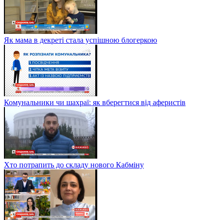
Як мама в декреті стала успішною блогеркою
Комунальники чи шахраї: як вберегтися від аферистів
Хто потрапить до складу нового Кабміну