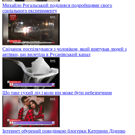
Михайло Рогальський поділився подробицями свого
соціального експерименту
Сніданок поспілкувався з чоловіком, який врятував людей з
автівки, що вилетіла в Русанівський канал
Що таке сухий лід і коли він може бути небезпечним
Інтернет обурений поведінкою блогерки Катерини Діденко