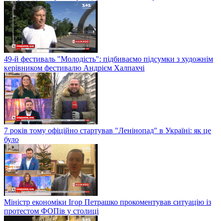
49-й фестиваль "Молодість": підбиваємо підсумки з художнім
керівником фестивалю Андрієм Халпахчі
7 років тому офіційно стартував "Ленінопад" в Україні: як це
було
Міністр економіки Ігор Петрашко прокоментував ситуацію із
протестом ФОПів у столиці