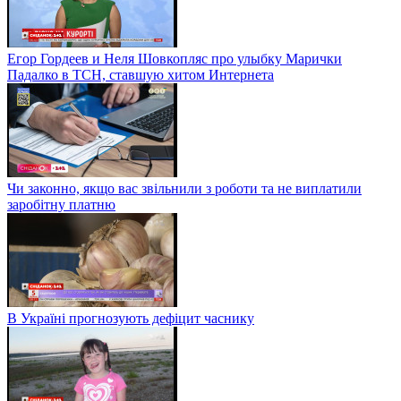
Егор Гордеев и Неля Шовкопляс про улыбку Марички
Падалко в ТСН, ставшую хитом Интернета
Чи законно, якщо вас звільнили з роботи та не виплатили
заробітну платню
В Україні прогнозують дефіцит часнику