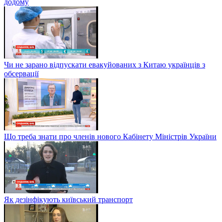
додому
Чи не зарано відпускати евакуйованих з Китаю українців з
обсервації
Що треба знати про членів нового Кабінету Міністрів України
Як дезінфікують київський транспорт