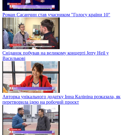
Роман Сасанчин став учасником "Голосу країни 10"
Сніданок побував на великому концерті Jerry Heil у
Василькові
Авторка унікального додатку Інна Калініна розказала, як
перетворила ідею на робочий проєкт