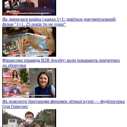
Як змінилася країна і канал 1+1: дивіться документальний
фільм "1+1. 25 років ти не один"
Фінансова піраміда B2B Jewelry: коли покарають причетних
до оборудки
Як пояснити британцям феномен літньої кухні — фудблогерка
Оля Геркулес