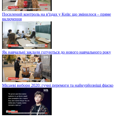
Посилений контроль на в'їздах у Київ: що змінилося – пряме
включення
Як навчальні заклади готуються до нового навчального року
Місцеві вибори 2020: гучні перемоги та найкурйозніші фіаско