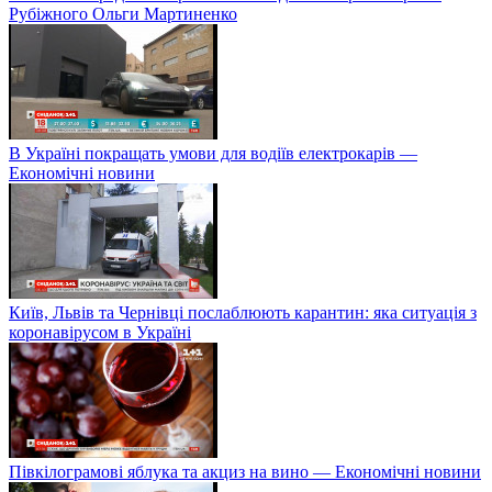
Рубіжного Ольги Мартиненко
В Україні покращать умови для водіїв електрокарів —
Економічні новини
Київ, Львів та Чернівці послаблюють карантин: яка ситуація з
коронавірусом в Україні
Півкілограмові яблука та акциз на вино — Економічні новини