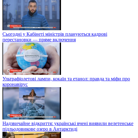
Сьогодні у Кабінеті міністрів плануються кадрові
перестановки — пряме включення
Ультрафіолетові лампи, кокаїн та етанол: правда та міфи про
коронавірус
Надзвичайне відкриття: українські вчені виявили велетенське
підльодовикове озеро в Антарктиді