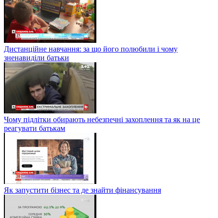
Дистанційне навчання: за що його полюбили і чому
зненавиділи батьки
Чому підлітки обирають небезпечні захоплення та як на це
реагувати батькам
Як запустити бізнес та де знайти фінансування