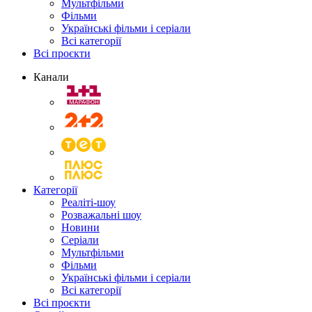
Мультфільми
Фільми
Українські фільми і серіали
Всі категорії
Всі проєкти
Канали
Категорії
Реаліті-шоу
Розважальні шоу
Новини
Серіали
Мультфільми
Фільми
Українські фільми і серіали
Всі категорії
Всі проєкти