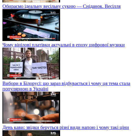
Обираємо ідеальну весільну сукню — Сніданок. Весілля
Чому вінілові платівки актуальні в епоху цифрової музики
Вибори в Білорусі: що зараз відбувається і чому ця тема стала
популярною в Україні
День кави: звідки беруться різні види напою і чому такі ціни