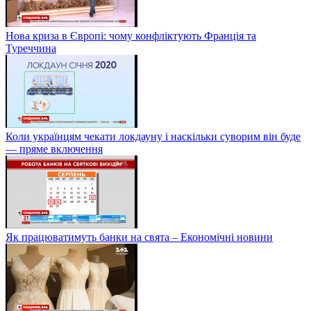
Нова криза в Європі: чому конфліктують Франція та
Туреччина
Коли українцям чекати локдауну і наскільки суворим він буде
— пряме включення
Як працюватимуть банки на свята – Економічні новини