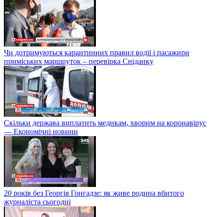
Чи дотримуються карантинних правил водії і пасажири
приміських маршруток – перевірка Сніданку
Скільки держава виплатить медикам, хворим на коронавірус
— Економічні новини
20 років без Георгія Гонгадзе: як живе родина вбитого
журналіста сьогодні