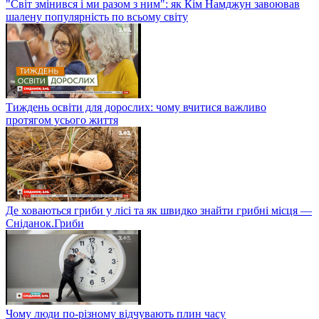
"Світ змінився і ми разом з ним": як Кім Намджун завоював
шалену популярність по всьому світу
Тиждень освіти для дорослих: чому вчитися важливо
протягом усього життя
Де ховаються гриби у лісі та як швидко знайти грибні місця —
Сніданок.Гриби
Чому люди по-різному відчувають плин часу