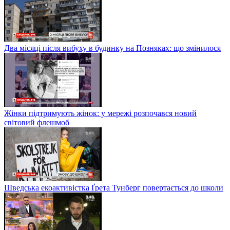
Два місяці після вибуху в будинку на Позняках: що змінилося
Жінки підтримують жінок: у мережі розпочався новий
світовий флешмоб
Шведська екоактивістка Ґрета Тунберг повертається до школи