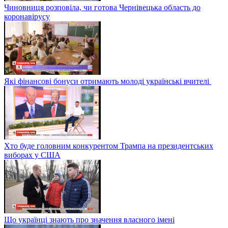
Чиновниця розповіла, чи готова Чернівецька область до
коронавірусу
Які фінансові бонуси отримають молоді українські вчителі
Хто буде головним конкурентом Трампа на президентських
виборах у США
Що українці знають про значення власного імені