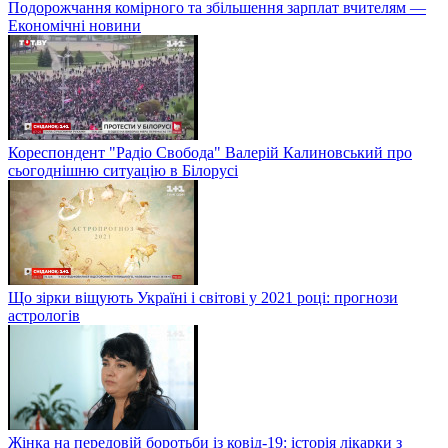
Подорожчання комірного та збільшення зарплат вчителям —
Економічні новини
Кореспондент "Радіо Свобода" Валерій Калиновський про
сьогоднішню ситуацію в Білорусі
Що зірки віщують Україні і світові у 2021 році: прогнози
астрологів
Жінка на передовій боротьби із ковід-19: історія лікарки з