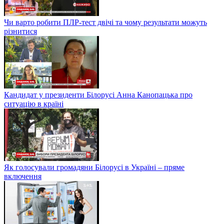
Чи варто робити ПЛР-тест двічі та чому результати можуть
різнитися
Кандидат у президенти Білорусі Анна Канопацька про
ситуацію в країні
Як голосували громадяни Білорусі в Україні – пряме
включення