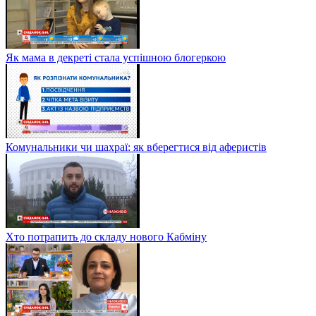
Як мама в декреті стала успішною блогеркою
Комунальники чи шахраї: як вберегтися від аферистів
Хто потрапить до складу нового Кабміну