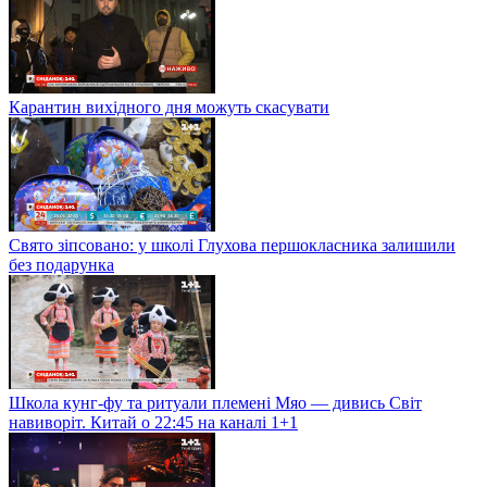
Карантин вихідного дня можуть скасувати
Свято зіпсовано: у школі Глухова першокласника залишили
без подарунка
Школа кунг-фу та ритуали племені Мяо — дивись Світ
навиворіт. Китай о 22:45 на каналі 1+1