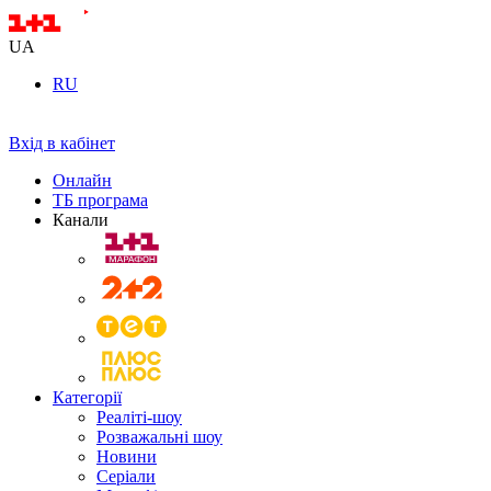
UA
RU
Вхід в кабінет
Онлайн
ТБ програма
Канали
Категорії
Реаліті-шоу
Розважальні шоу
Новини
Серіали