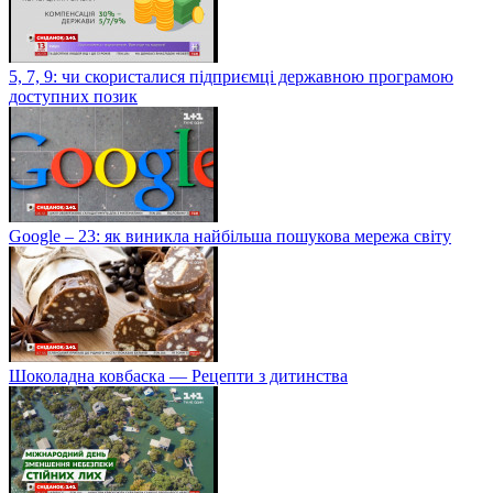
5, 7, 9: чи скористалися підприємці державною програмою
доступних позик
Google – 23: як виникла найбільша пошукова мережа світу
Шоколадна ковбаска — Рецепти з дитинства