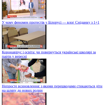
У чому феномен протестів у Білорусі — влог Сніданку з 1+1
Коронавірус і освіта: чи повернуться українські школярі за
парти у вересні
Непросте всиновлення: з якими перешкодами стикаються діти
на шляху до нових родин