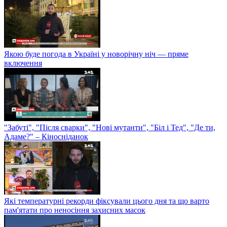
Якою буде погода в Україні у новорічну ніч — пряме
включення
"Забуті", "Після сварки", "Нові мутанти", "Біл і Тед", "Де ти,
Адаме?" – Кіносніданок
Які температурні рекорди фіксували цього дня та що варто
пам'ятати про неносіння захисних масок