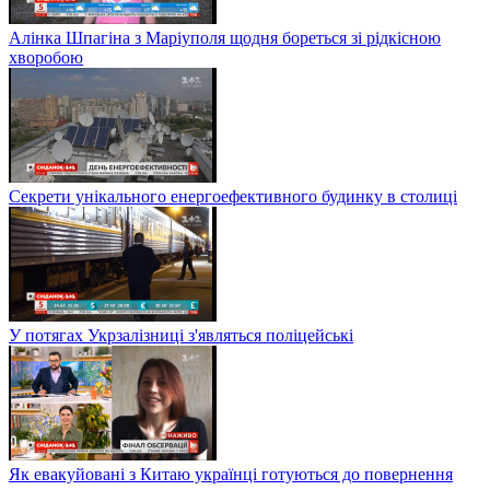
Алінка Шпагіна з Маріуполя щодня бореться зі рідкісною
хворобою
Секрети унікального енергоефективного будинку в столиці
У потягах Укрзалізниці з'являться поліцейські
Як евакуйовані з Китаю українці готуються до повернення