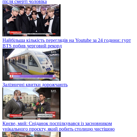
після смерті чоловіка
Найбільша кількість переглядів на Youtube за 24 години: гурт
BTS побив черговий рекорд
Залізничні квитки дорожчають
Києве, мий: Сніданок поспілкувався із засновником
унікального проєкту, який робить столицю чистішою