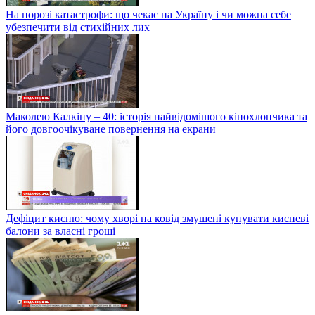
На порозі катастрофи: що чекає на Україну і чи можна себе
убезпечити від стихійних лих
Маколею Калкіну – 40: історія найвідомішого кінохлопчика та
його довгоочікуване повернення на екрани
Дефіцит кисню: чому хворі на ковід змушені купувати кисневі
балони за власні гроші