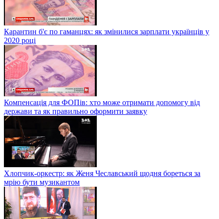
Карантин б'є по гаманцях: як змінилися зарплати українців у
2020 році
Компенсація для ФОПів: хто може отримати допомогу від
держави та як правильно оформити заявку
Хлопчик-оркестр: як Женя Чеславський щодня бореться за
мрію бути музикантом