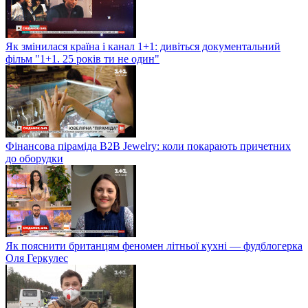
Як змінилася країна і канал 1+1: дивіться документальний
фільм "1+1. 25 років ти не один"
Фінансова піраміда B2B Jewelry: коли покарають причетних
до оборудки
Як пояснити британцям феномен літньої кухні — фудблогерка
Оля Геркулес