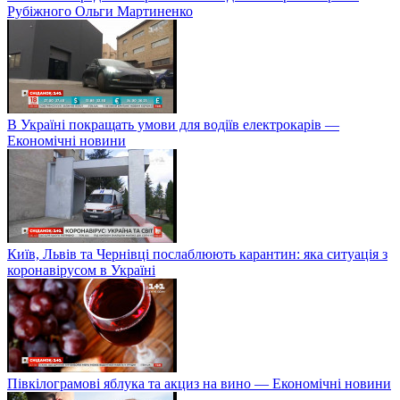
Рубіжного Ольги Мартиненко
В Україні покращать умови для водіїв електрокарів —
Економічні новини
Київ, Львів та Чернівці послаблюють карантин: яка ситуація з
коронавірусом в Україні
Півкілограмові яблука та акциз на вино — Економічні новини