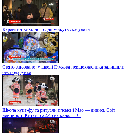
Карантин вихідного дня можуть скасувати
Свято зіпсовано: у школі Глухова першокласника залишили
без подарунка
Школа кунг-фу та ритуали племені Мяо — дивись Світ
навиворіт. Китай о 22:45 на каналі 1+1