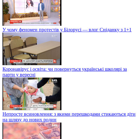
У чому феномен протестів у Білорусі — влог Сніданку з 1+1
Коронавірус і освіта: чи повернуться українські школярі за
парти у вересні
Непросте всиновлення: з якими перешкодами стикаються діти
на шляху до нових родин