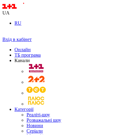
UA
RU
Вхід в кабінет
Онлайн
ТБ програма
Канали
Категорії
Реаліті-шоу
Розважальні шоу
Новини
Серіали