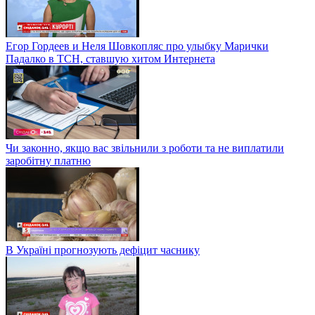
Егор Гордеев и Неля Шовкопляс про улыбку Марички
Падалко в ТСН, ставшую хитом Интернета
Чи законно, якщо вас звільнили з роботи та не виплатили
заробітну платню
В Україні прогнозують дефіцит часнику