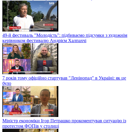
49-й фестиваль "Молодість": підбиваємо підсумки з художнім
керівником фестивалю Андрієм Халпахчі
7 років тому офіційно стартував "Ленінопад" в Україні: як це
було
Міністр економіки Ігор Петрашко прокоментував ситуацію із
протестом ФОПів у столиці