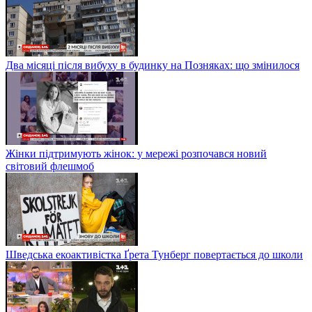
Два місяці після вибуху в будинку на Позняках: що змінилося
Жінки підтримують жінок: у мережі розпочався новий
світовий флешмоб
Шведська екоактивістка Ґрета Тунберг повертається до школи