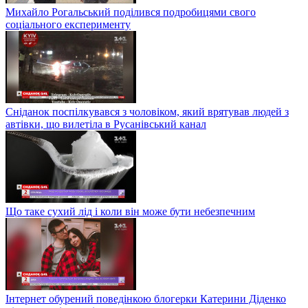
Михайло Рогальський поділився подробицями свого
соціального експерименту
Сніданок поспілкувався з чоловіком, який врятував людей з
автівки, що вилетіла в Русанівський канал
Що таке сухий лід і коли він може бути небезпечним
Інтернет обурений поведінкою блогерки Катерини Діденко