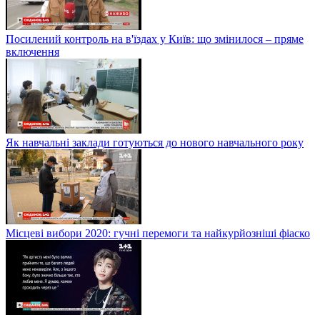
Посилений контроль на в'їздах у Київ: що змінилося – пряме
включення
Як навчальні заклади готуються до нового навчального року
Місцеві вибори 2020: гучні перемоги та найкурйозніші фіаско