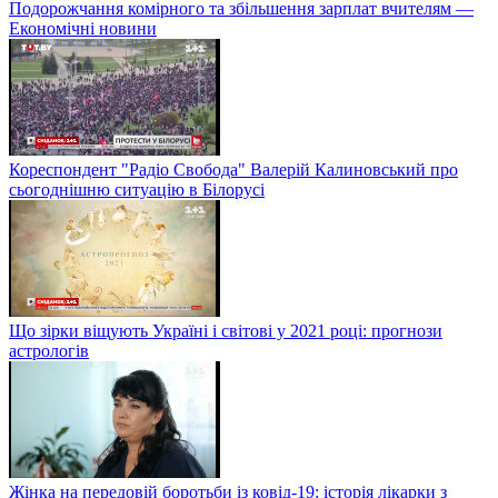
Подорожчання комірного та збільшення зарплат вчителям —
Економічні новини
Кореспондент "Радіо Свобода" Валерій Калиновський про
сьогоднішню ситуацію в Білорусі
Що зірки віщують Україні і світові у 2021 році: прогнози
астрологів
Жінка на передовій боротьби із ковід-19: історія лікарки з