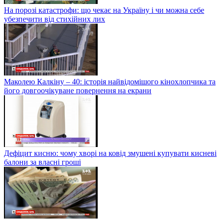
На порозі катастрофи: що чекає на Україну і чи можна себе
убезпечити від стихійних лих
Маколею Калкіну – 40: історія найвідомішого кінохлопчика та
його довгоочікуване повернення на екрани
Дефіцит кисню: чому хворі на ковід змушені купувати кисневі
балони за власні гроші