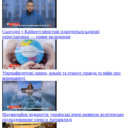
Сьогодні у Кабінеті міністрів плануються кадрові
перестановки — пряме включення
Ультрафіолетові лампи, кокаїн та етанол: правда та міфи про
коронавірус
Надзвичайне відкриття: українські вчені виявили велетенське
підльодовикове озеро в Антарктиді