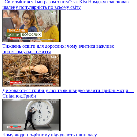
"Світ змінився і ми разом з ним": як Кім Намджун завоював
шалену популярність по всьому світу
Тиждень освіти для дорослих: чому вчитися важливо
протягом усього життя
Де ховаються гриби у лісі та як швидко знайти грибні місця —
Сніданок.Гриби
Чому люди по-різному відчувають плин часу