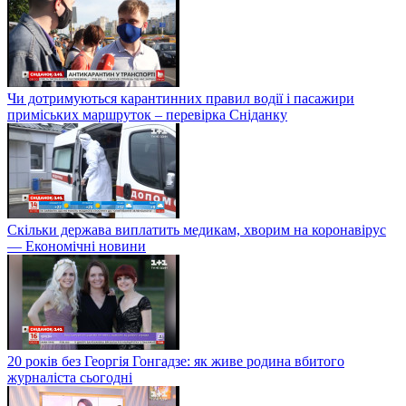
Чи дотримуються карантинних правил водії і пасажири
приміських маршруток – перевірка Сніданку
Скільки держава виплатить медикам, хворим на коронавірус
— Економічні новини
20 років без Георгія Гонгадзе: як живе родина вбитого
журналіста сьогодні