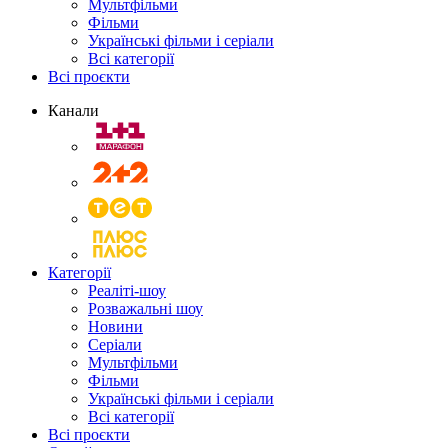
Мультфільми
Фільми
Українські фільми і серіали
Всі категорії
Всі проєкти
Канали
Категорії
Реаліті-шоу
Розважальні шоу
Новини
Серіали
Мультфільми
Фільми
Українські фільми і серіали
Всі категорії
Всі проєкти