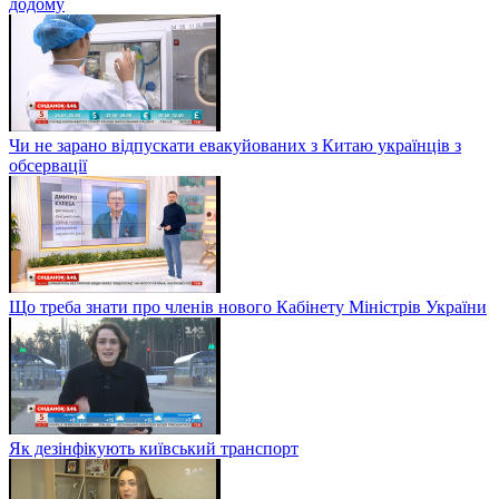
додому
Чи не зарано відпускати евакуйованих з Китаю українців з
обсервації
Що треба знати про членів нового Кабінету Міністрів України
Як дезінфікують київський транспорт