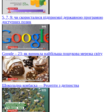
5, 7, 9: чи скористалися підприємці державною програмою
доступних позик
Google – 23: як виникла найбільша пошукова мережа світу
Шоколадна ковбаска — Рецепти з дитинства