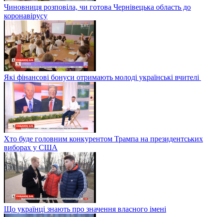
Чиновниця розповіла, чи готова Чернівецька область до
коронавірусу
Які фінансові бонуси отримають молоді українські вчителі
Хто буде головним конкурентом Трампа на президентських
виборах у США
Що українці знають про значення власного імені