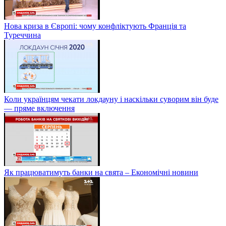
Нова криза в Європі: чому конфліктують Франція та
Туреччина
Коли українцям чекати локдауну і наскільки суворим він буде
— пряме включення
Як працюватимуть банки на свята – Економічні новини