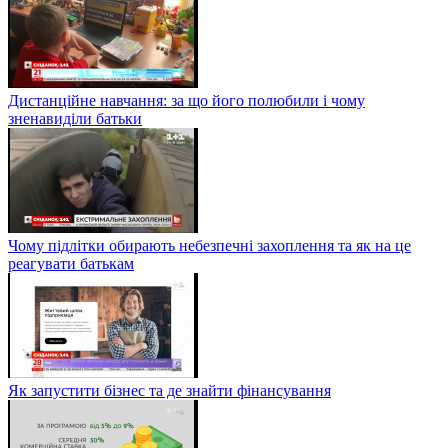
Дистанційне навчання: за що його полюбили і чому
зненавиділи батьки
Чому підлітки обирають небезпечні захоплення та як на це
реагувати батькам
Як запустити бізнес та де знайти фінансування