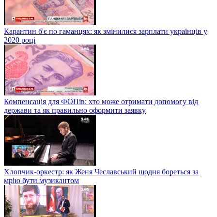
Карантин б'є по гаманцях: як змінилися зарплати українців у
2020 році
Компенсація для ФОПів: хто може отримати допомогу від
держави та як правильно оформити заявку
Хлопчик-оркестр: як Женя Чеславський щодня бореться за
мрію бути музикантом