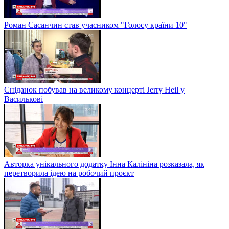
Роман Сасанчин став учасником "Голосу країни 10"
Сніданок побував на великому концерті Jerry Heil у
Василькові
Авторка унікального додатку Інна Калініна розказала, як
перетворила ідею на робочий проєкт