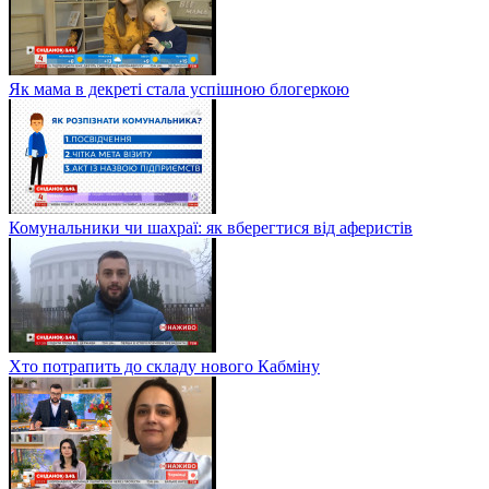
Як мама в декреті стала успішною блогеркою
Комунальники чи шахраї: як вберегтися від аферистів
Хто потрапить до складу нового Кабміну