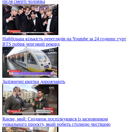
після смерті чоловіка
Найбільша кількість переглядів на Youtube за 24 години: гурт
BTS побив черговий рекорд
Залізничні квитки дорожчають
Києве, мий: Сніданок поспілкувався із засновником
унікального проєкту, який робить столицю чистішою