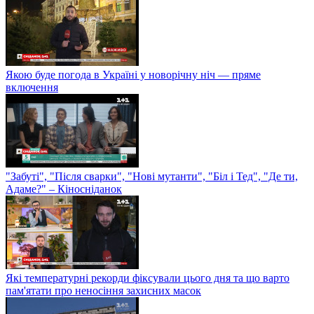
Якою буде погода в Україні у новорічну ніч — пряме
включення
"Забуті", "Після сварки", "Нові мутанти", "Біл і Тед", "Де ти,
Адаме?" – Кіносніданок
Які температурні рекорди фіксували цього дня та що варто
пам'ятати про неносіння захисних масок