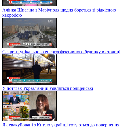
Алінка Шпагіна з Маріуполя щодня бореться зі рідкісною
хворобою
Секрети унікального енергоефективного будинку в столиці
У потягах Укрзалізниці з'являться поліцейські
Як евакуйовані з Китаю українці готуються до повернення