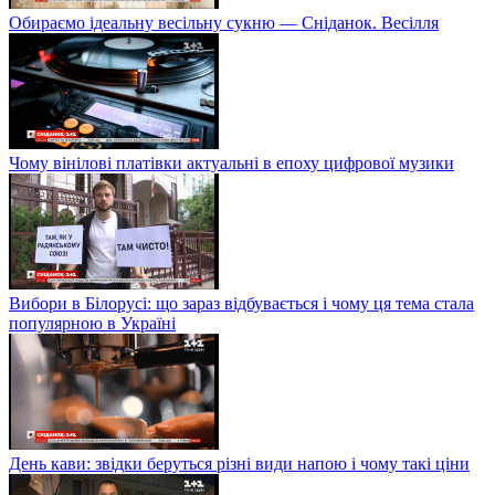
Обираємо ідеальну весільну сукню — Сніданок. Весілля
Чому вінілові платівки актуальні в епоху цифрової музики
Вибори в Білорусі: що зараз відбувається і чому ця тема стала
популярною в Україні
День кави: звідки беруться різні види напою і чому такі ціни