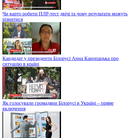
Чи варто робити ПЛР-тест двічі та чому результати можуть
різнитися
Кандидат у президенти Білорусі Анна Канопацька про
ситуацію в країні
Як голосували громадяни Білорусі в Україні – пряме
включення