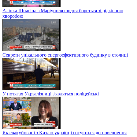
Алінка Шпагіна з Маріуполя щодня бореться зі рідкісною
хворобою
Секрети унікального енергоефективного будинку в столиці
У потягах Укрзалізниці з'являться поліцейські
Як евакуйовані з Китаю українці готуються до повернення