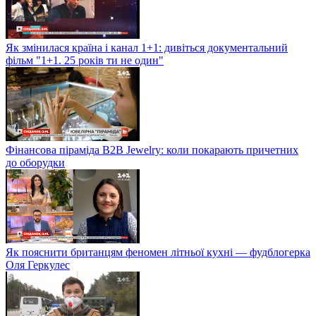
Як змінилася країна і канал 1+1: дивіться документальний
фільм "1+1. 25 років ти не один"
Фінансова піраміда B2B Jewelry: коли покарають причетних
до оборудки
Як пояснити британцям феномен літньої кухні — фудблогерка
Оля Геркулес