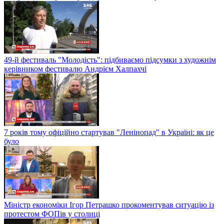
49-й фестиваль "Молодість": підбиваємо підсумки з художнім
керівником фестивалю Андрієм Халпахчі
7 років тому офіційно стартував "Ленінопад" в Україні: як це
було
Міністр економіки Ігор Петрашко прокоментував ситуацію із
протестом ФОПів у столиці