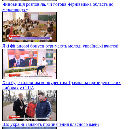
Чиновниця розповіла, чи готова Чернівецька область до
коронавірусу
Які фінансові бонуси отримають молоді українські вчителі
Хто буде головним конкурентом Трампа на президентських
виборах у США
Що українці знають про значення власного імені