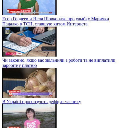
Егор Гордеев и Неля Шовкопляс про улыбку Марички
Падалко в ТСН, ставшую хитом Интернета
Чи законно, якщо вас звільнили з роботи та не виплатили
заробітну платню
В Україні прогнозують дефіцит часнику