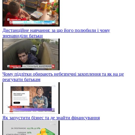
Дистанційне навчання: за що його полюбили і чому
зненавиділи батьки
Чому підлітки обирають небезпечні захоплення та як на це
реагувати батькам
Як запустити бізнес та де знайти фінансування