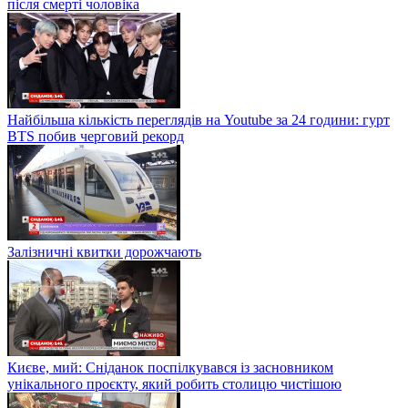
після смерті чоловіка
Найбільша кількість переглядів на Youtube за 24 години: гурт
BTS побив черговий рекорд
Залізничні квитки дорожчають
Києве, мий: Сніданок поспілкувався із засновником
унікального проєкту, який робить столицю чистішою