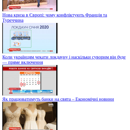
Нова криза в Європі: чому конфліктують Франція та
Туреччина
Коли українцям чекати локдауну і наскільки суворим він буде
— пряме включення
Як працюватимуть банки на свята – Економічні новини