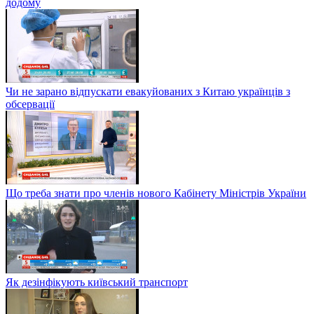
додому
Чи не зарано відпускати евакуйованих з Китаю українців з
обсервації
Що треба знати про членів нового Кабінету Міністрів України
Як дезінфікують київський транспорт