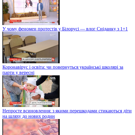
У чому феномен протестів у Білорусі — влог Сніданку з 1+1
Коронавірус і освіта: чи повернуться українські школярі за
парти у вересні
Непросте всиновлення: з якими перешкодами стикаються діти
на шляху до нових родин