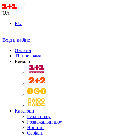
UA
RU
Вхід в кабінет
Онлайн
ТБ програма
Канали
Категорії
Реаліті-шоу
Розважальні шоу
Новини
Серіали