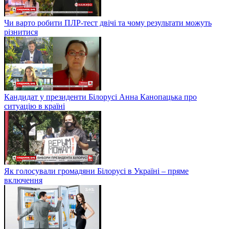
Чи варто робити ПЛР-тест двічі та чому результати можуть
різнитися
Кандидат у президенти Білорусі Анна Канопацька про
ситуацію в країні
Як голосували громадяни Білорусі в Україні – пряме
включення