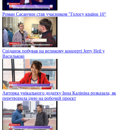
Роман Сасанчин став учасником "Голосу країни 10"
Сніданок побував на великому концерті Jerry Heil у
Василькові
Авторка унікального додатку Інна Калініна розказала, як
перетворила ідею на робочий проєкт