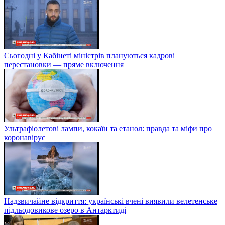
Сьогодні у Кабінеті міністрів плануються кадрові
перестановки — пряме включення
Ультрафіолетові лампи, кокаїн та етанол: правда та міфи про
коронавірус
Надзвичайне відкриття: українські вчені виявили велетенське
підльодовикове озеро в Антарктиді