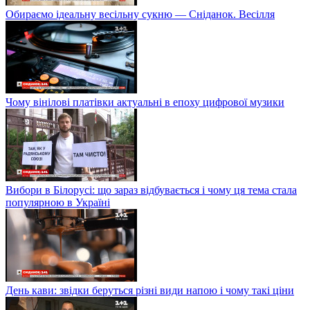
Обираємо ідеальну весільну сукню — Сніданок. Весілля
Чому вінілові платівки актуальні в епоху цифрової музики
Вибори в Білорусі: що зараз відбувається і чому ця тема стала
популярною в Україні
День кави: звідки беруться різні види напою і чому такі ціни