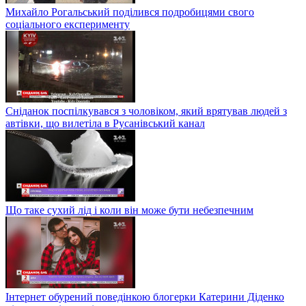
Михайло Рогальський поділився подробицями свого
соціального експерименту
Сніданок поспілкувався з чоловіком, який врятував людей з
автівки, що вилетіла в Русанівський канал
Що таке сухий лід і коли він може бути небезпечним
Інтернет обурений поведінкою блогерки Катерини Діденко