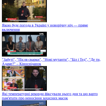
Якою буде погода в Україні у новорічну ніч — пряме
включення
"Забуті", "Після сварки", "Нові мутанти", "Біл і Тед", "Де ти,
Адаме?" – Кіносніданок
Які температурні рекорди фіксували цього дня та що варто
пам'ятати про неносіння захисних масок