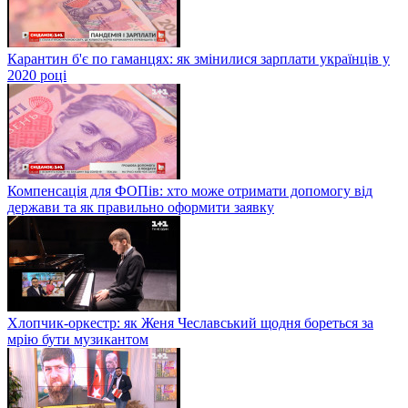
Карантин б'є по гаманцях: як змінилися зарплати українців у
2020 році
Компенсація для ФОПів: хто може отримати допомогу від
держави та як правильно оформити заявку
Хлопчик-оркестр: як Женя Чеславський щодня бореться за
мрію бути музикантом