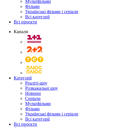
Мультфільми
Фільми
Українські фільми і серіали
Всі категорії
Всі проєкти
Канали
Категорії
Реаліті-шоу
Розважальні шоу
Новини
Серіали
Мультфільми
Фільми
Українські фільми і серіали
Всі категорії
Всі проєкти