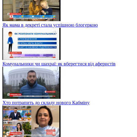
Як мама в декреті стала успішною блогеркою
Комунальники чи шахраї: як вберегтися від аферистів
Хто потрапить до складу нового Кабміну