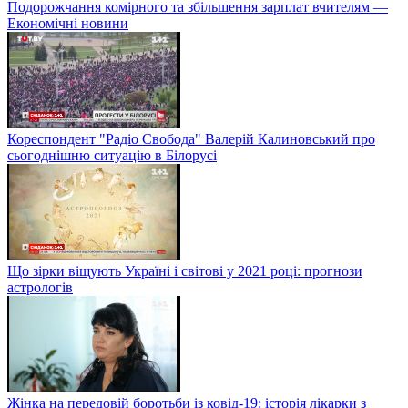
Подорожчання комірного та збільшення зарплат вчителям —
Економічні новини
Кореспондент "Радіо Свобода" Валерій Калиновський про
сьогоднішню ситуацію в Білорусі
Що зірки віщують Україні і світові у 2021 році: прогнози
астрологів
Жінка на передовій боротьби із ковід-19: історія лікарки з