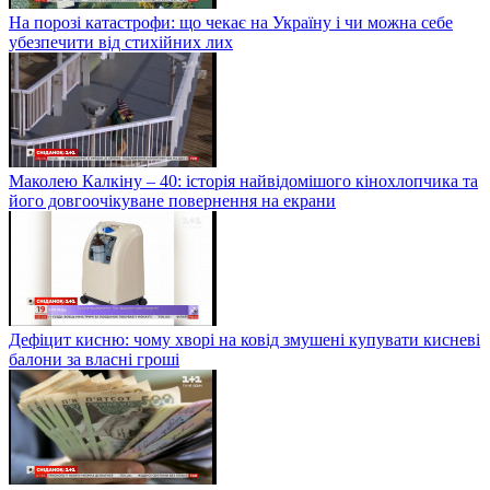
На порозі катастрофи: що чекає на Україну і чи можна себе
убезпечити від стихійних лих
Маколею Калкіну – 40: історія найвідомішого кінохлопчика та
його довгоочікуване повернення на екрани
Дефіцит кисню: чому хворі на ковід змушені купувати кисневі
балони за власні гроші