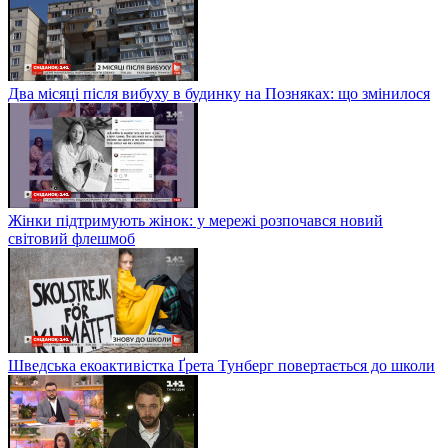
Два місяці після вибуху в будинку на Позняках: що змінилося
Жінки підтримують жінок: у мережі розпочався новий
світовий флешмоб
Шведська екоактивістка Ґрета Тунберг повертається до школи