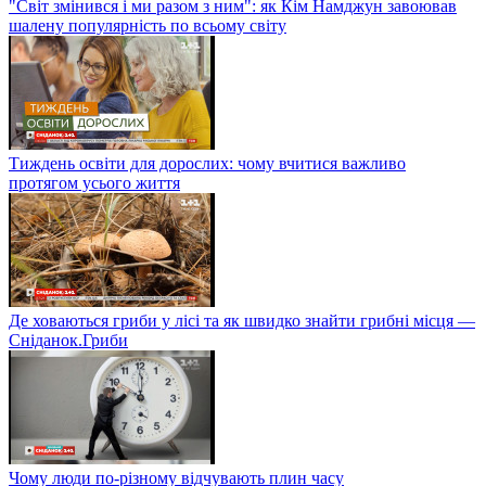
"Світ змінився і ми разом з ним": як Кім Намджун завоював
шалену популярність по всьому світу
Тиждень освіти для дорослих: чому вчитися важливо
протягом усього життя
Де ховаються гриби у лісі та як швидко знайти грибні місця —
Сніданок.Гриби
Чому люди по-різному відчувають плин часу