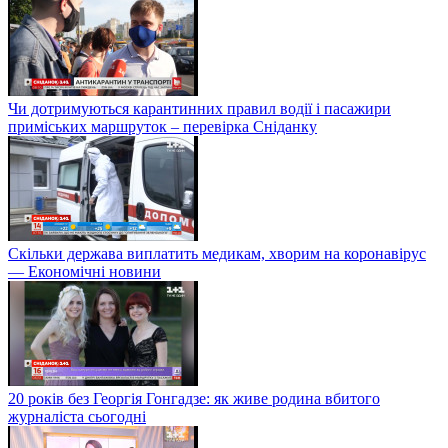
Чи дотримуються карантинних правил водії і пасажири
приміських маршруток – перевірка Сніданку
Скільки держава виплатить медикам, хворим на коронавірус
— Економічні новини
20 років без Георгія Гонгадзе: як живе родина вбитого
журналіста сьогодні