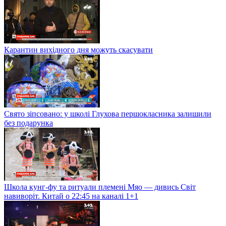
Карантин вихідного дня можуть скасувати
Свято зіпсовано: у школі Глухова першокласника залишили
без подарунка
Школа кунг-фу та ритуали племені Мяо — дивись Світ
навиворіт. Китай о 22:45 на каналі 1+1