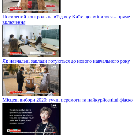
Посилений контроль на в'їздах у Київ: що змінилося – пряме
включення
Як навчальні заклади готуються до нового навчального року
Місцеві вибори 2020: гучні перемоги та найкурйозніші фіаско