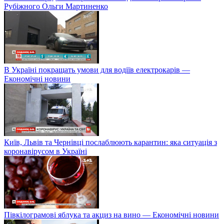
Рубіжного Ольги Мартиненко
В Україні покращать умови для водіїв електрокарів —
Економічні новини
Київ, Львів та Чернівці послаблюють карантин: яка ситуація з
коронавірусом в Україні
Півкілограмові яблука та акциз на вино — Економічні новини