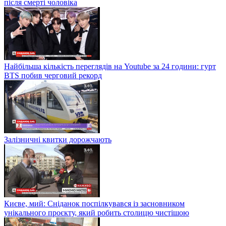
після смерті чоловіка
Найбільша кількість переглядів на Youtube за 24 години: гурт
BTS побив черговий рекорд
Залізничні квитки дорожчають
Києве, мий: Сніданок поспілкувався із засновником
унікального проєкту, який робить столицю чистішою