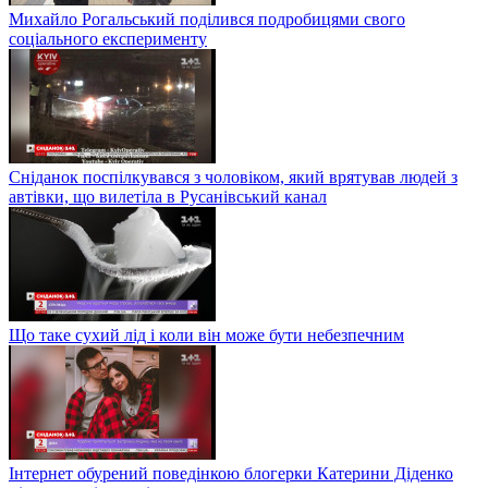
Михайло Рогальський поділився подробицями свого
соціального експерименту
Сніданок поспілкувався з чоловіком, який врятував людей з
автівки, що вилетіла в Русанівський канал
Що таке сухий лід і коли він може бути небезпечним
Інтернет обурений поведінкою блогерки Катерини Діденко