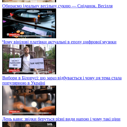
Обираємо ідеальну весільну сукню — Сніданок. Весілля
Чому вінілові платівки актуальні в епоху цифрової музики
Вибори в Білорусі: що зараз відбувається і чому ця тема стала
популярною в Україні
День кави: звідки беруться різні види напою і чому такі ціни