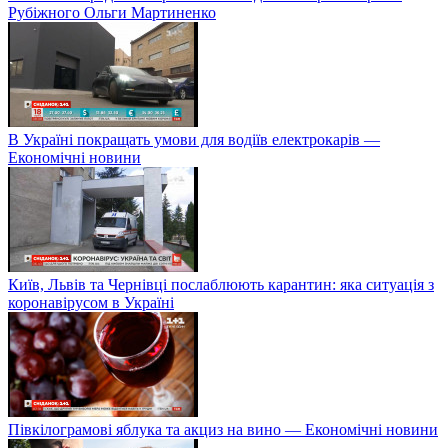
Рубіжного Ольги Мартиненко
В Україні покращать умови для водіїв електрокарів —
Економічні новини
Київ, Львів та Чернівці послаблюють карантин: яка ситуація з
коронавірусом в Україні
Півкілограмові яблука та акциз на вино — Економічні новини