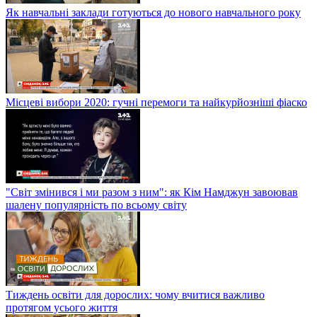
Посилений контроль на в'їздах у Київ: що змінилося – пряме
включення
Як навчальні заклади готуються до нового навчального року
Місцеві вибори 2020: гучні перемоги та найкурйозніші фіаско