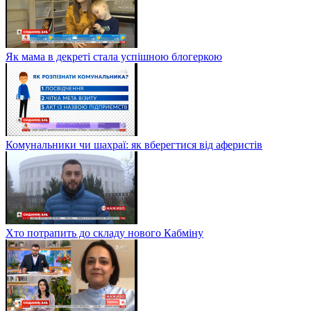
Як мама в декреті стала успішною блогеркою
Комунальники чи шахраї: як вберегтися від аферистів
Хто потрапить до складу нового Кабміну