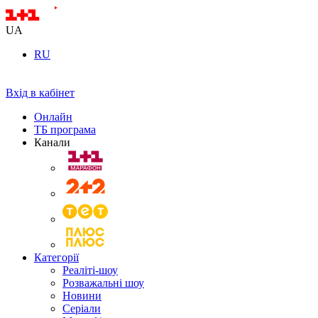
UA
RU
Вхід в кабінет
Онлайн
ТБ програма
Канали
Категорії
Реаліті-шоу
Розважальні шоу
Новини
Серіали