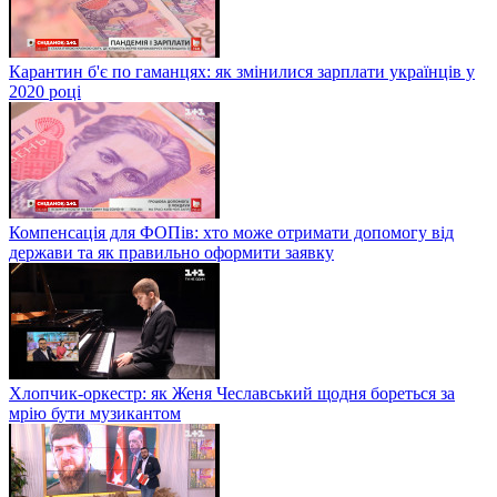
Карантин б'є по гаманцях: як змінилися зарплати українців у
2020 році
Компенсація для ФОПів: хто може отримати допомогу від
держави та як правильно оформити заявку
Хлопчик-оркестр: як Женя Чеславський щодня бореться за
мрію бути музикантом