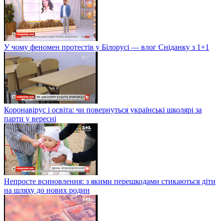
У чому феномен протестів у Білорусі — влог Сніданку з 1+1
Коронавірус і освіта: чи повернуться українські школярі за
парти у вересні
Непросте всиновлення: з якими перешкодами стикаються діти
на шляху до нових родин