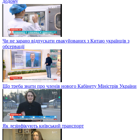
додому
Чи не зарано відпускати евакуйованих з Китаю українців з
обсервації
Що треба знати про членів нового Кабінету Міністрів України
Як дезінфікують київський транспорт