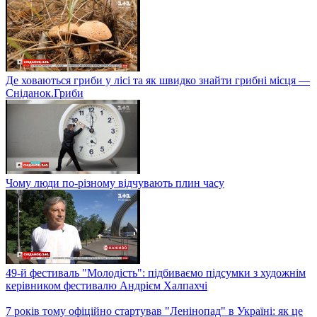
"Світ змінився і ми разом з ним": як Кім Намджун завоював
шалену популярність по всьому світу
Тиждень освіти для дорослих: чому вчитися важливо
протягом усього життя
Де ховаються гриби у лісі та як швидко знайти грибні місця —
Сніданок.Гриби
Чому люди по-різному відчувають плин часу