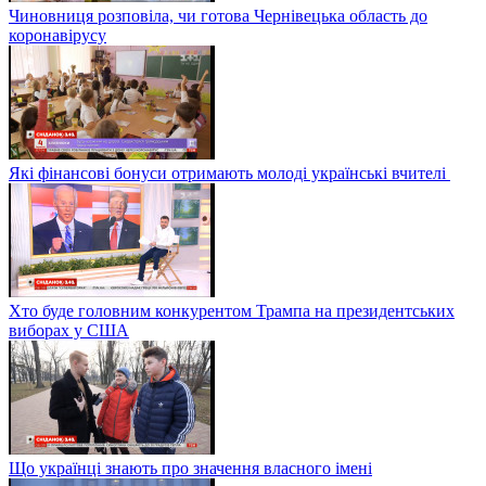
Чиновниця розповіла, чи готова Чернівецька область до
коронавірусу
Які фінансові бонуси отримають молоді українські вчителі
Хто буде головним конкурентом Трампа на президентських
виборах у США
Що українці знають про значення власного імені