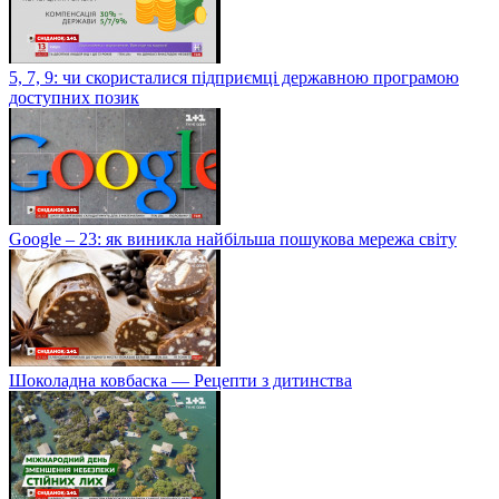
5, 7, 9: чи скористалися підприємці державною програмою
доступних позик
Google – 23: як виникла найбільша пошукова мережа світу
Шоколадна ковбаска — Рецепти з дитинства