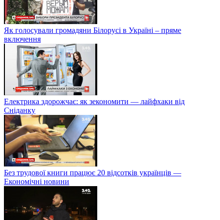
Чи варто робити ПЛР-тест двічі та чому результати можуть
різнитися
Кандидат у президенти Білорусі Анна Канопацька про
ситуацію в країні
Як голосували громадяни Білорусі в Україні – пряме
включення