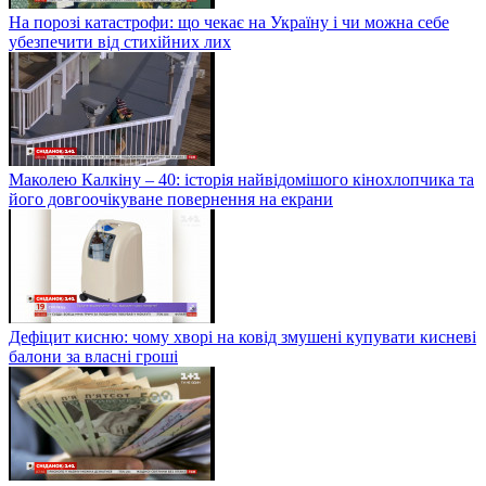
На порозі катастрофи: що чекає на Україну і чи можна себе
убезпечити від стихійних лих
Маколею Калкіну – 40: історія найвідомішого кінохлопчика та
його довгоочікуване повернення на екрани
Дефіцит кисню: чому хворі на ковід змушені купувати кисневі
балони за власні гроші