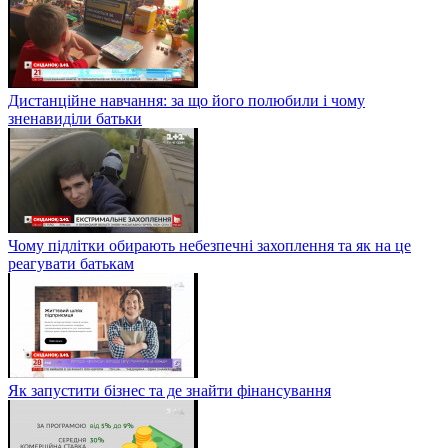
Дистанційне навчання: за що його полюбили і чому
зненавиділи батьки
Чому підлітки обирають небезпечні захоплення та як на це
реагувати батькам
Як запустити бізнес та де знайти фінансування