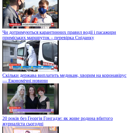
Чи дотримуються карантинних правил водії і пасажири
приміських маршруток – перевірка Сніданку
Скільки держава виплатить медикам, хворим на коронавірус
— Економічні новини
20 років без Георгія Гонгадзе: як живе родина вбитого
журналіста сьогодні