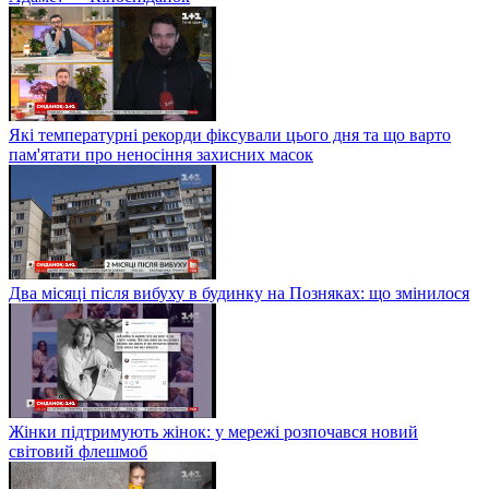
Якою буде погода в Україні у новорічну ніч — пряме
включення
"Забуті", "Після сварки", "Нові мутанти", "Біл і Тед", "Де ти,
Адаме?" – Кіносніданок
Які температурні рекорди фіксували цього дня та що варто
пам'ятати про неносіння захисних масок