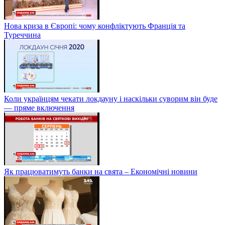
Нова криза в Європі: чому конфліктують Франція та
Туреччина
Коли українцям чекати локдауну і наскільки суворим він буде
— пряме включення
Як працюватимуть банки на свята – Економічні новини