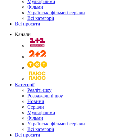
Мультфільми
Фільми
Українські фільми і серіали
Всі категорії
Всі проєкти
Канали
Категорії
Реаліті-шоу
Розважальні шоу
Новини
Серіали
Мультфільми
Фільми
Українські фільми і серіали
Всі категорії
Всі проєкти