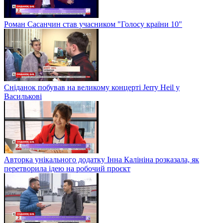
Роман Сасанчин став учасником "Голосу країни 10"
Сніданок побував на великому концерті Jerry Heil у
Василькові
Авторка унікального додатку Інна Калініна розказала, як
перетворила ідею на робочий проєкт