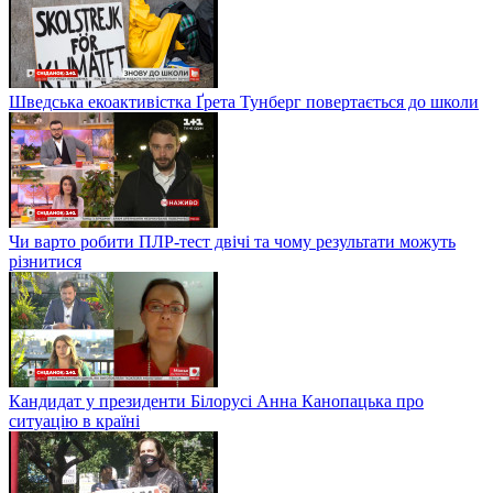
Два місяці після вибуху в будинку на Позняках: що змінилося
Жінки підтримують жінок: у мережі розпочався новий
світовий флешмоб
Шведська екоактивістка Ґрета Тунберг повертається до школи