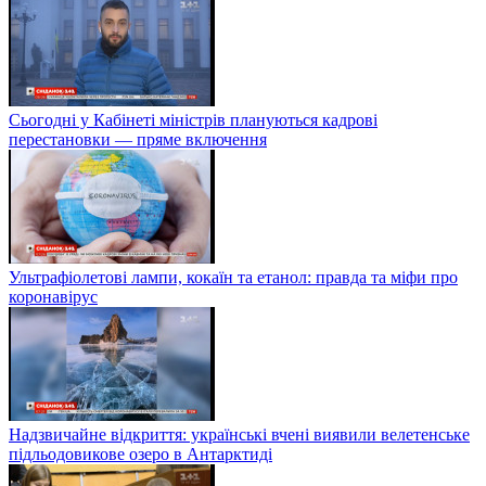
Сьогодні у Кабінеті міністрів плануються кадрові
перестановки — пряме включення
Ультрафіолетові лампи, кокаїн та етанол: правда та міфи про
коронавірус
Надзвичайне відкриття: українські вчені виявили велетенське
підльодовикове озеро в Антарктиді