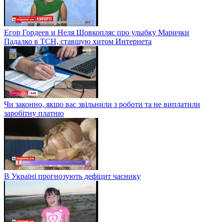
Егор Гордеев и Неля Шовкопляс про улыбку Марички
Падалко в ТСН, ставшую хитом Интернета
Чи законно, якщо вас звільнили з роботи та не виплатили
заробітну платню
В Україні прогнозують дефіцит часнику