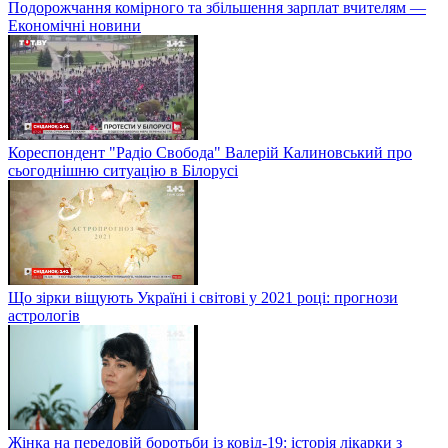
Подорожчання комірного та збільшення зарплат вчителям —
Економічні новини
Кореспондент "Радіо Свобода" Валерій Калиновський про
сьогоднішню ситуацію в Білорусі
Що зірки віщують Україні і світові у 2021 році: прогнози
астрологів
Жінка на передовій боротьби із ковід-19: історія лікарки з