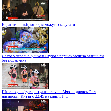
Карантин вихідного дня можуть скасувати
Свято зіпсовано: у школі Глухова першокласника залишили
без подарунка
Школа кунг-фу та ритуали племені Мяо — дивись Світ
навиворіт. Китай о 22:45 на каналі 1+1