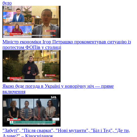
49-й фестиваль "Молодість": підбиваємо підсумки з художнім
керівником фестивалю Андрієм Халпахчі
7 років тому офіційно стартував "Ленінопад" в Україні: як це
було
Міністр економіки Ігор Петрашко прокоментував ситуацію із
протестом ФОПів у столиці