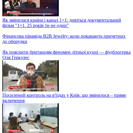
Як змінилася країна і канал 1+1: дивіться документальний
фільм "1+1. 25 років ти не один"
Фінансова піраміда B2B Jewelry: коли покарають причетних
до оборудки
Як пояснити британцям феномен літньої кухні — фудблогерка
Оля Геркулес