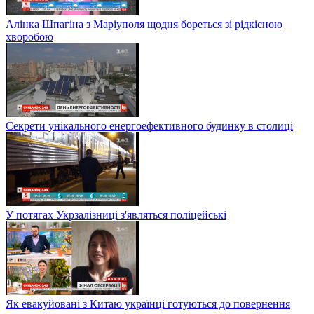
Алінка Шпагіна з Маріуполя щодня бореться зі рідкісною
хворобою
Секрети унікального енергоефективного будинку в столиці
У потягах Укрзалізниці з'являться поліцейські
Як евакуйовані з Китаю українці готуються до повернення