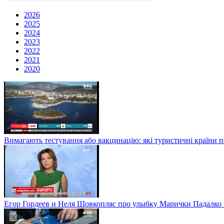
2026
2025
2024
2023
2022
2021
2020
Вимагають тестування або вакцинацію: які туристичні країни 
Егор Гордеев и Неля Шовкопляс про улыбку Марички Падалко