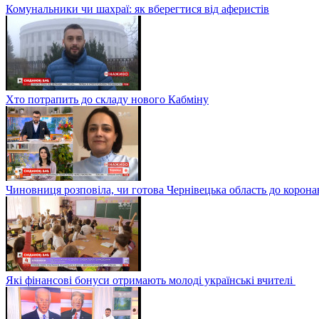
Комунальники чи шахраї: як вберегтися від аферистів
Хто потрапить до складу нового Кабміну
Чиновниця розповіла, чи готова Чернівецька область до корона
Які фінансові бонуси отримають молоді українські вчителі