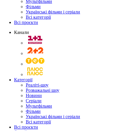
Мультфільми
Фільми
Українські фільми і серіали
Всі категорії
Всі проєкти
Канали
Категорії
Реаліті-шоу
Розважальні шоу
Новини
Серіали
Мультфільми
Фільми
Українські фільми і серіали
Всі категорії
Всі проєкти