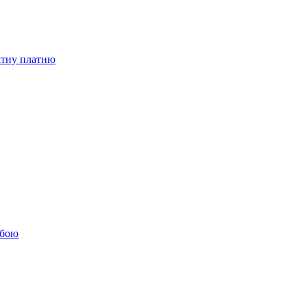
бітну платню
обою