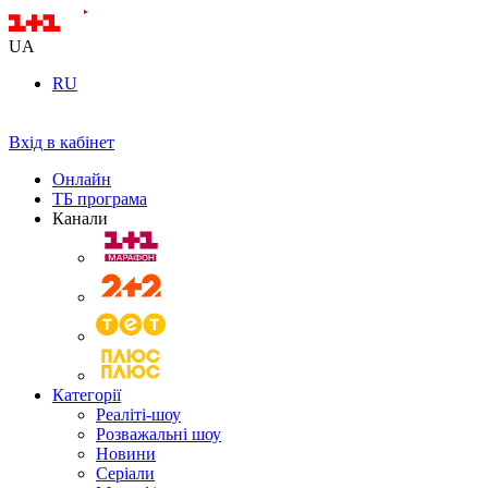
UA
RU
Вхід в кабінет
Онлайн
ТБ програма
Канали
Категорії
Реаліті-шоу
Розважальні шоу
Новини
Серіали