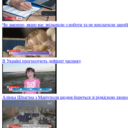
Чи законно, якщо вас звільнили з роботи та не виплатили заро
В Україні прогнозують дефіцит часнику
Алінка Шпагіна з Маріуполя щодня бореться зі рідкісною хвор