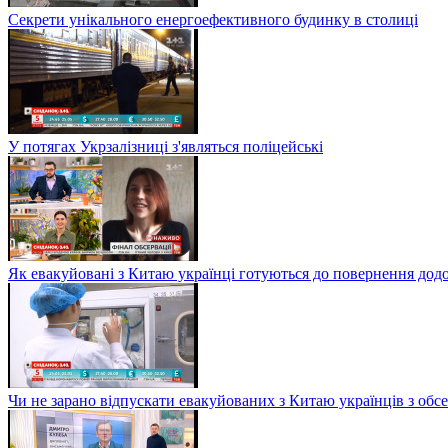
Секрети унікального енергоефективного будинку в столиці
У потягах Укрзалізниці з'являться поліцейські
Як евакуйовані з Китаю українці готуються до повернення дод
Чи не зарано відпускати евакуйованих з Китаю українців з обсе