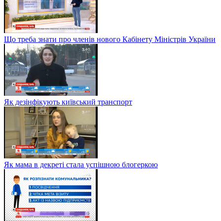
Що треба знати про членів нового Кабінету Міністрів України
Як дезінфікують київський транспорт
Як мама в декреті стала успішною блогеркою