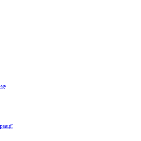
ому
рвації