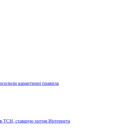
посилили карантинні правила
 в ТСН, ставшую хитом Интернета