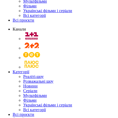
Мультфільми
Фільми
Українські фільми і серіали
Всі категорії
Всі проєкти
Канали
Категорії
Реаліті-шоу
Розважальні шоу
Новини
Серіали
Мультфільми
Фільми
Українські фільми і серіали
Всі категорії
Всі проєкти