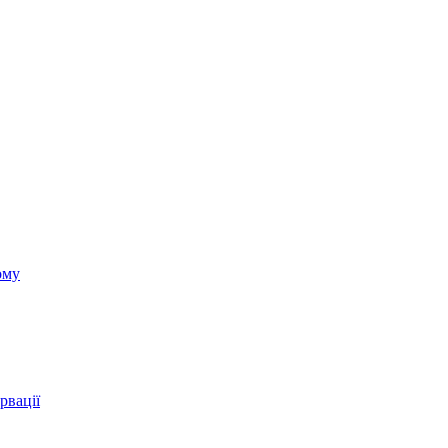
ому
рвації