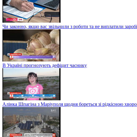
Чи законно, якщо вас звільнили з роботи та не виплатили заро
В Україні прогнозують дефіцит часнику
Алінка Шпагіна з Маріуполя щодня бореться зі рідкісною хвор