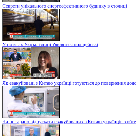
Секрети унікального енергоефективного будинку в столиці
У потягах Укрзалізниці з'являться поліцейські
Як евакуйовані з Китаю українці готуються до повернення дод
Чи не зарано відпускати евакуйованих з Китаю українців з обсе