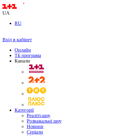
UA
RU
Вхід в кабінет
Онлайн
ТБ програма
Канали
Категорії
Реаліті-шоу
Розважальні шоу
Новини
Серіали