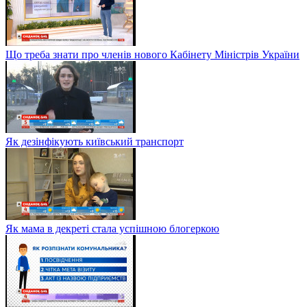
Що треба знати про членів нового Кабінету Міністрів України
Як дезінфікують київський транспорт
Як мама в декреті стала успішною блогеркою