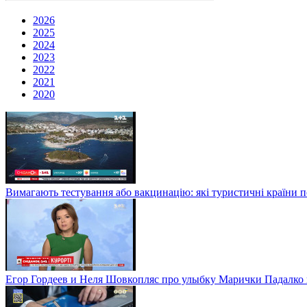
2026
2025
2024
2023
2022
2021
2020
Вимагають тестування або вакцинацію: які туристичні країни 
Егор Гордеев и Неля Шовкопляс про улыбку Марички Падалко