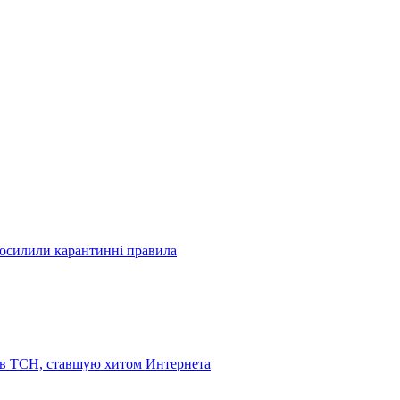
посилили карантинні правила
 в ТСН, ставшую хитом Интернета