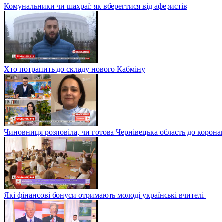
Комунальники чи шахраї: як вберегтися від аферистів
Хто потрапить до складу нового Кабміну
Чиновниця розповіла, чи готова Чернівецька область до корона
Які фінансові бонуси отримають молоді українські вчителі