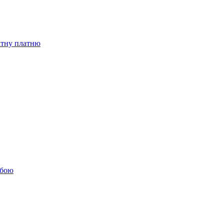
бітну платню
обою