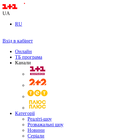
UA
RU
Вхід в кабінет
Онлайн
ТБ програма
Канали
Категорії
Реаліті-шоу
Розважальні шоу
Новини
Серіали