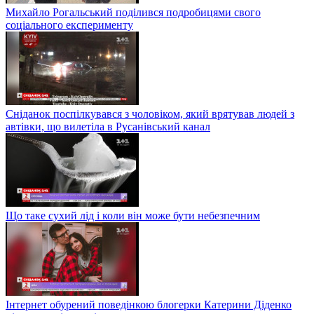
Михайло Рогальський поділився подробицями свого
соціального експерименту
Сніданок поспілкувався з чоловіком, який врятував людей з
автівки, що вилетіла в Русанівський канал
Що таке сухий лід і коли він може бути небезпечним
Інтернет обурений поведінкою блогерки Катерини Діденко