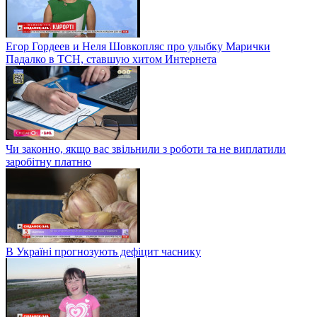
Егор Гордеев и Неля Шовкопляс про улыбку Марички
Падалко в ТСН, ставшую хитом Интернета
Чи законно, якщо вас звільнили з роботи та не виплатили
заробітну платню
В Україні прогнозують дефіцит часнику