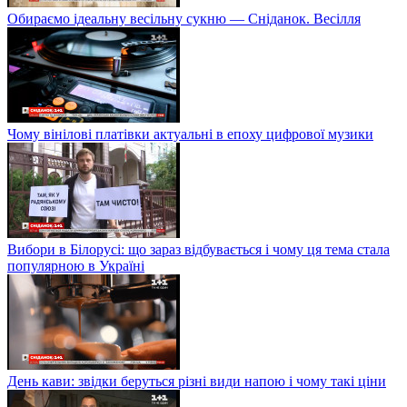
Обираємо ідеальну весільну сукню — Сніданок. Весілля
Чому вінілові платівки актуальні в епоху цифрової музики
Вибори в Білорусі: що зараз відбувається і чому ця тема стала
популярною в Україні
День кави: звідки беруться різні види напою і чому такі ціни