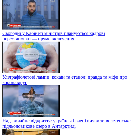
Сьогодні у Кабінеті міністрів плануються кадрові
перестановки — пряме включення
Ультрафіолетові лампи, кокаїн та етанол: правда та міфи про
коронавірус
Надзвичайне відкриття: українські вчені виявили велетенське
підльодовикове озеро в Антарктиді