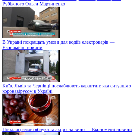
Рубіжного Ольги Мартиненко
В Україні покращать умови для водіїв електрокарів —
Економічні новини
Київ, Львів та Чернівці послаблюють карантин: яка ситуація з
коронавірусом в Україні
Півкілограмові яблука та акциз на вино — Економічні новини