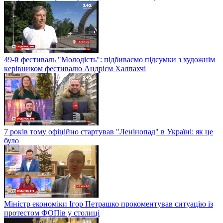
49-й фестиваль "Молодість": підбиваємо підсумки з художнім
керівником фестивалю Андрієм Халпахчі
7 років тому офіційно стартував "Ленінопад" в Україні: як це
було
Міністр економіки Ігор Петрашко прокоментував ситуацію із
протестом ФОПів у столиці