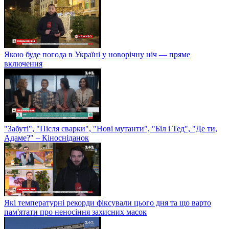
Якою буде погода в Україні у новорічну ніч — пряме
включення
"Забуті", "Після сварки", "Нові мутанти", "Біл і Тед", "Де ти,
Адаме?" – Кіносніданок
Які температурні рекорди фіксували цього дня та що варто
пам'ятати про неносіння захисних масок