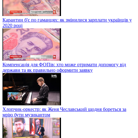
Карантин б'є по гаманцях: як змінилися зарплати українців у
2020 році
Компенсація для ФОПів: хто може отримати допомогу від
держави та як правильно оформити заявку
Хлопчик-оркестр: як Женя Чеславський щодня бореться за
мрію бути музикантом