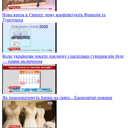
Нова криза в Європі: чому конфліктують Франція та
Туреччина
Коли українцям чекати локдауну і наскільки суворим він буде
— пряме включення
Як працюватимуть банки на свята – Економічні новини