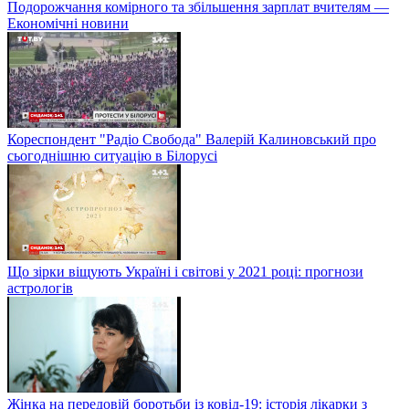
Подорожчання комірного та збільшення зарплат вчителям —
Економічні новини
Кореспондент "Радіо Свобода" Валерій Калиновський про
сьогоднішню ситуацію в Білорусі
Що зірки віщують Україні і світові у 2021 році: прогнози
астрологів
Жінка на передовій боротьби із ковід-19: історія лікарки з