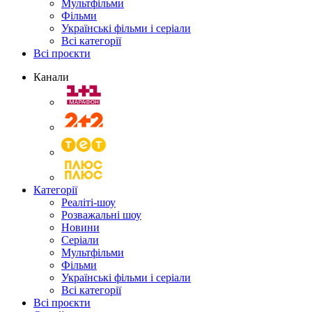
Мультфільми
Фільми
Українські фільми і серіали
Всі категорії
Всі проєкти
Канали
Категорії
Реаліті-шоу
Розважальні шоу
Новини
Серіали
Мультфільми
Фільми
Українські фільми і серіали
Всі категорії
Всі проєкти