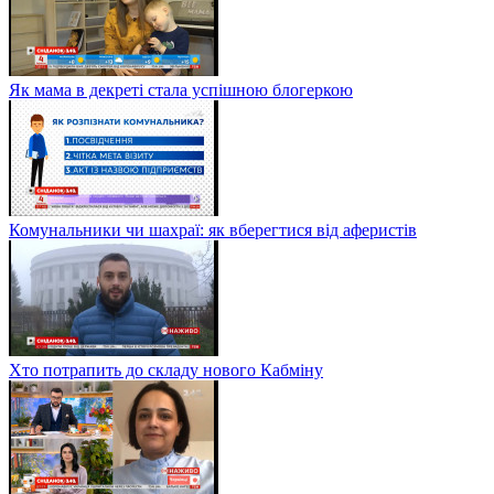
Як мама в декреті стала успішною блогеркою
Комунальники чи шахраї: як вберегтися від аферистів
Хто потрапить до складу нового Кабміну