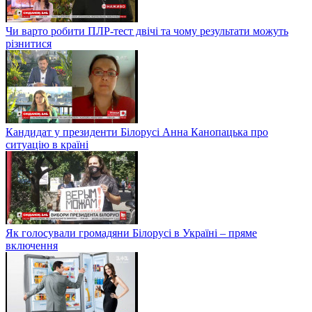
Чи варто робити ПЛР-тест двічі та чому результати можуть
різнитися
Кандидат у президенти Білорусі Анна Канопацька про
ситуацію в країні
Як голосували громадяни Білорусі в Україні – пряме
включення