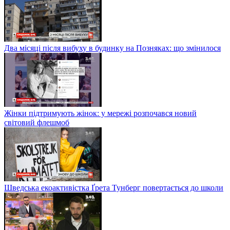
Два місяці після вибуху в будинку на Позняках: що змінилося
Жінки підтримують жінок: у мережі розпочався новий
світовий флешмоб
Шведська екоактивістка Ґрета Тунберг повертається до школи