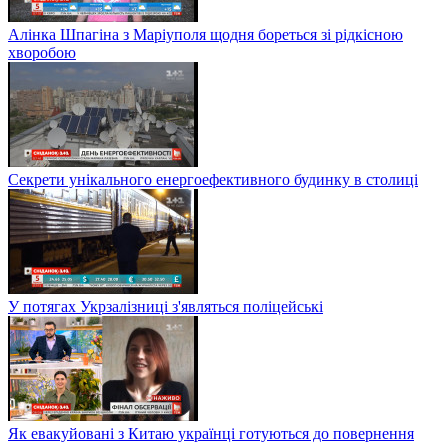
Алінка Шпагіна з Маріуполя щодня бореться зі рідкісною
хворобою
Секрети унікального енергоефективного будинку в столиці
У потягах Укрзалізниці з'являться поліцейські
Як евакуйовані з Китаю українці готуються до повернення