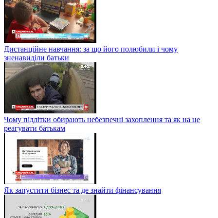
Дистанційне навчання: за що його полюбили і чому
зненавиділи батьки
Чому підлітки обирають небезпечні захоплення та як на це
реагувати батькам
Як запустити бізнес та де знайти фінансування