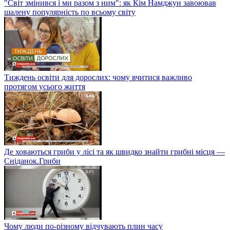
"Світ змінився і ми разом з ним": як Кім Намджун завоював
шалену популярність по всьому світу
Тиждень освіти для дорослих: чому вчитися важливо
протягом усього життя
Де ховаються гриби у лісі та як швидко знайти грибні місця —
Сніданок.Гриби
Чому люди по-різному відчувають плин часу