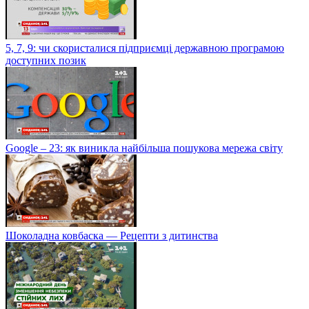
5, 7, 9: чи скористалися підприємці державною програмою
доступних позик
Google – 23: як виникла найбільша пошукова мережа світу
Шоколадна ковбаска — Рецепти з дитинства