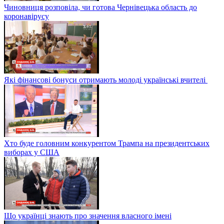
Чиновниця розповіла, чи готова Чернівецька область до
коронавірусу
Які фінансові бонуси отримають молоді українські вчителі
Хто буде головним конкурентом Трампа на президентських
виборах у США
Що українці знають про значення власного імені