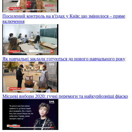
Посилений контроль на в'їздах у Київ: що змінилося – пряме
включення
Як навчальні заклади готуються до нового навчального року
Місцеві вибори 2020: гучні перемоги та найкурйозніші фіаско