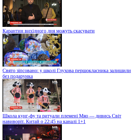
Карантин вихідного дня можуть скасувати
Свято зіпсовано: у школі Глухова першокласника залишили
без подарунка
Школа кунг-фу та ритуали племені Мяо — дивись Світ
навиворіт. Китай о 22:45 на каналі 1+1