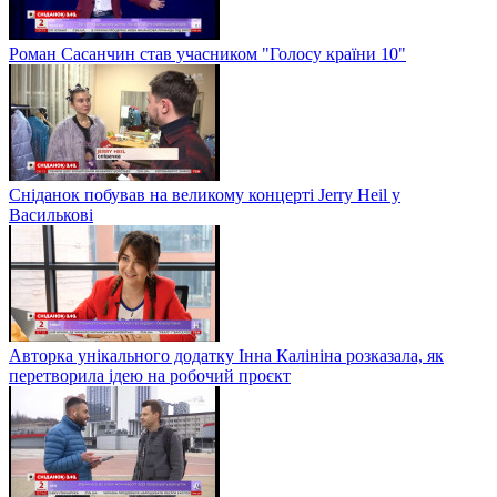
Роман Сасанчин став учасником "Голосу країни 10"
Сніданок побував на великому концерті Jerry Heil у
Василькові
Авторка унікального додатку Інна Калініна розказала, як
перетворила ідею на робочий проєкт