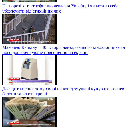
На порозі катастрофи: що чекає на Україну і чи можна себе
убезпечити від стихійних лих
Маколею Калкіну – 40: історія найвідомішого кінохлопчика та
його довгоочікуване повернення на екрани
Дефіцит кисню: чому хворі на ковід змушені купувати кисневі
балони за власні гроші