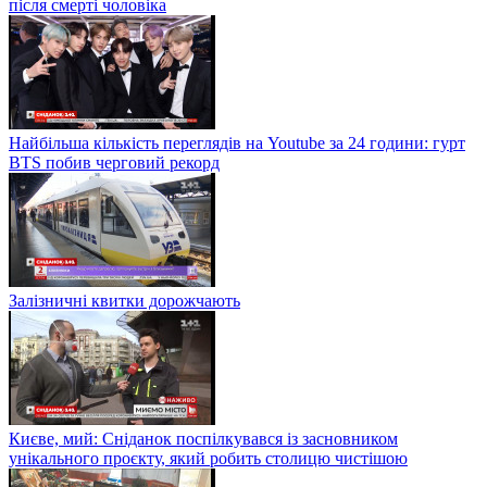
після смерті чоловіка
Найбільша кількість переглядів на Youtube за 24 години: гурт
BTS побив черговий рекорд
Залізничні квитки дорожчають
Києве, мий: Сніданок поспілкувався із засновником
унікального проєкту, який робить столицю чистішою