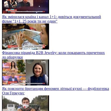
Як змінилася країна і канал 1+1: дивіться документальний
фільм "1+1. 25 років ти не один"
Фінансова піраміда B2B Jewelry: коли покарають причетних
до оборудки
Як пояснити британцям феномен літньої кухні — фудблогерка
Оля Геркулес