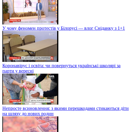
У чому феномен протестів у Білорусі — влог Сніданку з 1+1
Коронавірус і освіта: чи повернуться українські школярі за
парти у вересні
Непросте всиновлення: з якими перешкодами стикаються діти
на шляху до нових родин