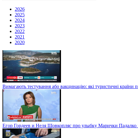
2026
2025
2024
2023
2022
2021
2020
Вимагають тестування або вакцинацію: які туристичні країни 
Егор Гордеев и Неля Шовкопляс про улыбку Марички Падалко