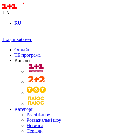
UA
RU
Вхід в кабінет
Онлайн
ТБ програма
Канали
Категорії
Реаліті-шоу
Розважальні шоу
Новини
Серіали