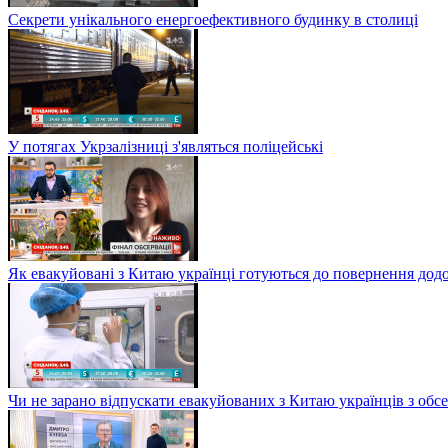
Секрети унікального енергоефективного будинку в столиці
У потягах Укрзалізниці з'являться поліцейські
Як евакуйовані з Китаю українці готуються до повернення дод
Чи не зарано відпускати евакуйованих з Китаю українців з обсе