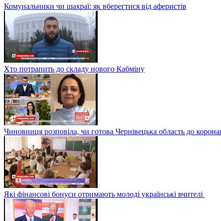
Комунальники чи шахраї: як вберегтися від аферистів
Хто потрапить до складу нового Кабміну
Чиновниця розповіла, чи готова Чернівецька область до корона
Які фінансові бонуси отримають молоді українські вчителі