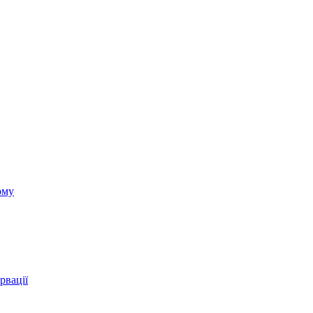
ому
рвації