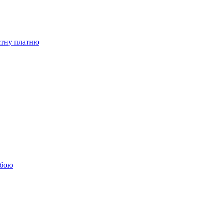
бітну платню
обою