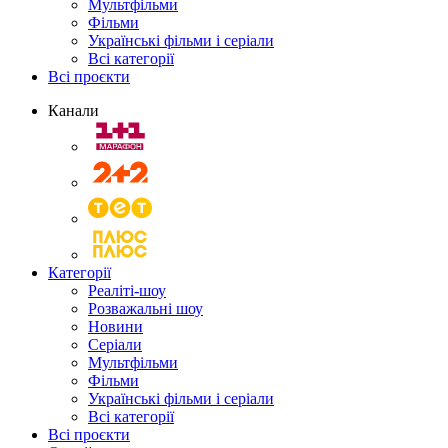
Мультфільми
Фільми
Українські фільми і серіали
Всі категорії
Всі проєкти
Канали
Категорії
Реаліті-шоу
Розважальні шоу
Новини
Серіали
Мультфільми
Фільми
Українські фільми і серіали
Всі категорії
Всі проєкти