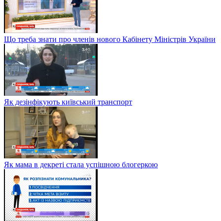
Що треба знати про членів нового Кабінету Міністрів України
Як дезінфікують київський транспорт
Як мама в декреті стала успішною блогеркою