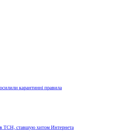
посилили карантинні правила
 в ТСН, ставшую хитом Интернета