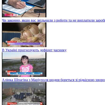
Чи законно, якщо вас звільнили з роботи та не виплатили заро
В Україні прогнозують дефіцит часнику
Алінка Шпагіна з Маріуполя щодня бореться зі рідкісною хвор