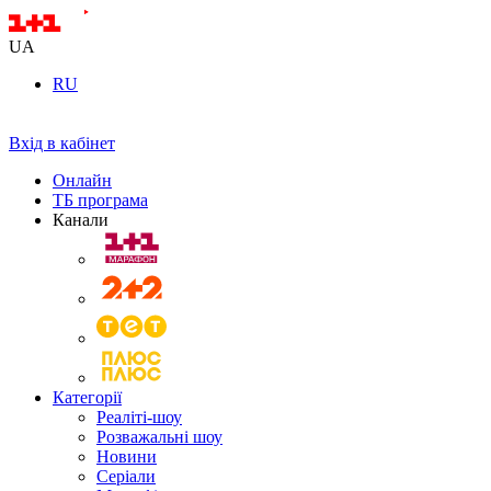
UA
RU
Вхід в кабінет
Онлайн
ТБ програма
Канали
Категорії
Реаліті-шоу
Розважальні шоу
Новини
Серіали