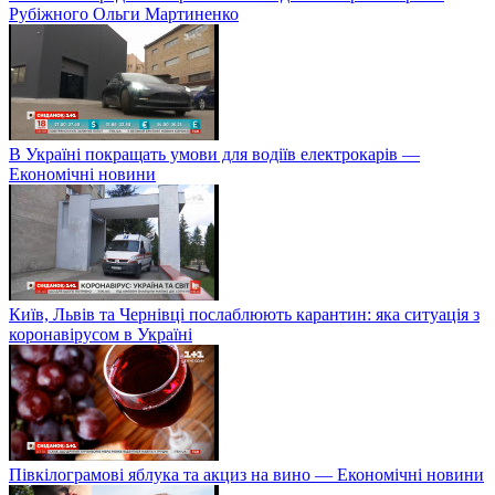
Рубіжного Ольги Мартиненко
В Україні покращать умови для водіїв електрокарів —
Економічні новини
Київ, Львів та Чернівці послаблюють карантин: яка ситуація з
коронавірусом в Україні
Півкілограмові яблука та акциз на вино — Економічні новини