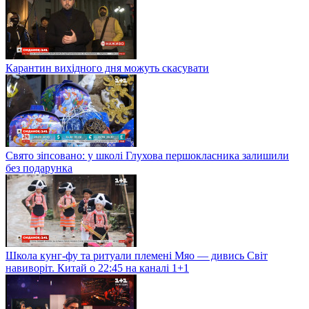
Карантин вихідного дня можуть скасувати
Свято зіпсовано: у школі Глухова першокласника залишили
без подарунка
Школа кунг-фу та ритуали племені Мяо — дивись Світ
навиворіт. Китай о 22:45 на каналі 1+1