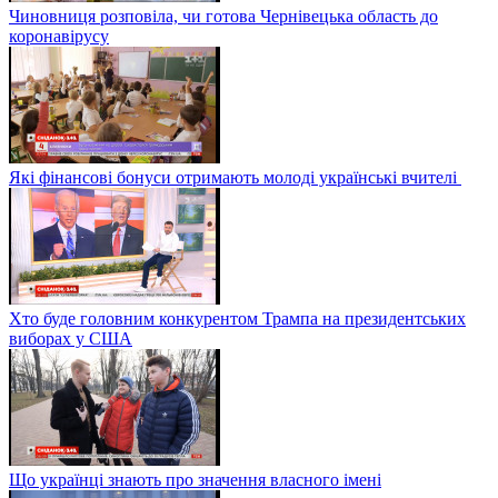
Чиновниця розповіла, чи готова Чернівецька область до
коронавірусу
Які фінансові бонуси отримають молоді українські вчителі
Хто буде головним конкурентом Трампа на президентських
виборах у США
Що українці знають про значення власного імені