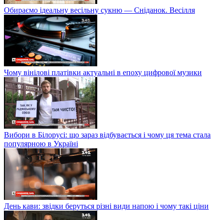
Обираємо ідеальну весільну сукню — Сніданок. Весілля
Чому вінілові платівки актуальні в епоху цифрової музики
Вибори в Білорусі: що зараз відбувається і чому ця тема стала
популярною в Україні
День кави: звідки беруться різні види напою і чому такі ціни