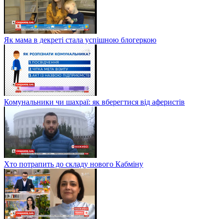
Як мама в декреті стала успішною блогеркою
Комунальники чи шахраї: як вберегтися від аферистів
Хто потрапить до складу нового Кабміну