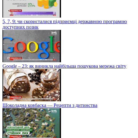
5, 7, 9: чи скористалися підприємці державною програмою
доступних позик
Google – 23: як виникла найбільша пошукова мережа світу
Шоколадна ковбаска — Рецепти з дитинства