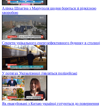
Алінка Шпагіна з Маріуполя щодня бореться зі рідкісною
хворобою
Секрети унікального енергоефективного будинку в столиці
У потягах Укрзалізниці з'являться поліцейські
Як евакуйовані з Китаю українці готуються до повернення