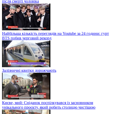
після смерті чоловіка
Найбільша кількість переглядів на Youtube за 24 години: гурт
BTS побив черговий рекорд
Залізничні квитки дорожчають
Києве, мий: Сніданок поспілкувався із засновником
унікального проєкту, який робить столицю чистішою