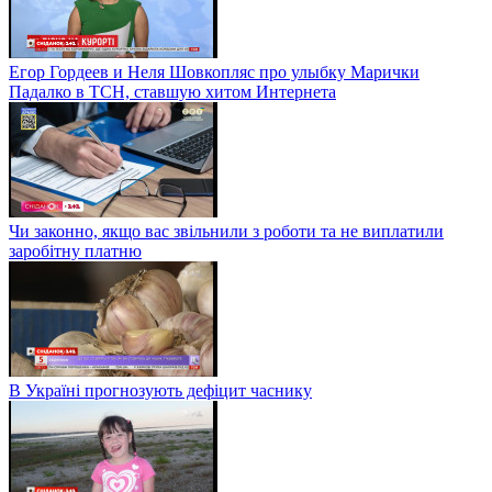
Егор Гордеев и Неля Шовкопляс про улыбку Марички
Падалко в ТСН, ставшую хитом Интернета
Чи законно, якщо вас звільнили з роботи та не виплатили
заробітну платню
В Україні прогнозують дефіцит часнику