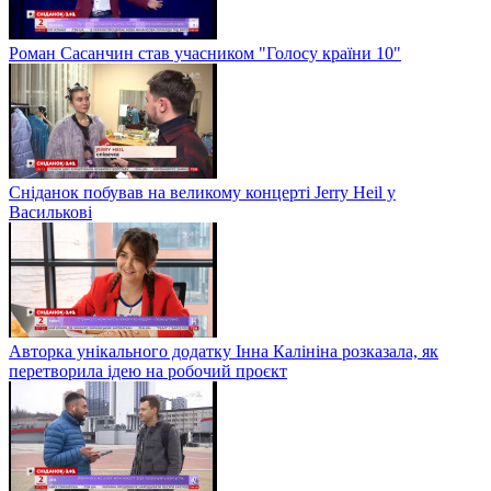
Роман Сасанчин став учасником "Голосу країни 10"
Сніданок побував на великому концерті Jerry Heil у
Василькові
Авторка унікального додатку Інна Калініна розказала, як
перетворила ідею на робочий проєкт