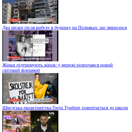
Два місяці після вибуху в будинку на Позняках: що змінилося
Жінки підтримують жінок: у мережі розпочався новий
світовий флешмоб
Шведська екоактивістка Ґрета Тунберг повертається до школи