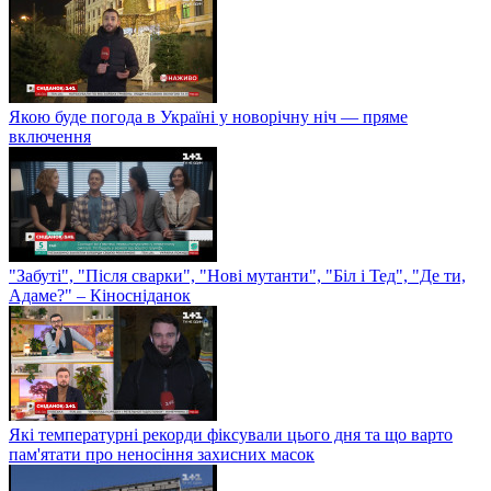
Якою буде погода в Україні у новорічну ніч — пряме
включення
"Забуті", "Після сварки", "Нові мутанти", "Біл і Тед", "Де ти,
Адаме?" – Кіносніданок
Які температурні рекорди фіксували цього дня та що варто
пам'ятати про неносіння захисних масок