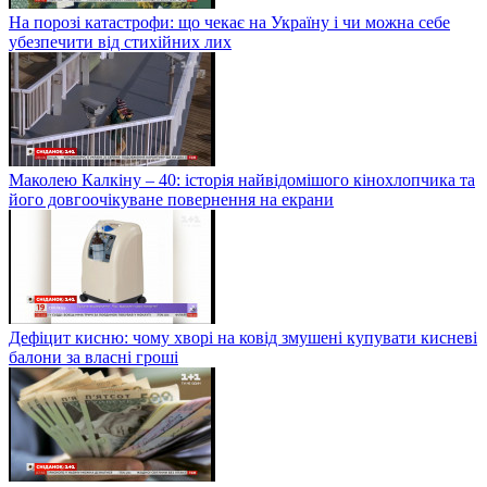
На порозі катастрофи: що чекає на Україну і чи можна себе
убезпечити від стихійних лих
Маколею Калкіну – 40: історія найвідомішого кінохлопчика та
його довгоочікуване повернення на екрани
Дефіцит кисню: чому хворі на ковід змушені купувати кисневі
балони за власні гроші