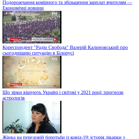
Подорожчання комірного та збільшення зарплат вчителям —
Економічні новини
Кореспондент "Радіо Свобода" Валерій Калиновський про
сьогоднішню ситуацію в Білорусі
Що зірки віщують Україні і світові у 2021 році: прогнози
астрологів
Жінка на передовій боротьби із ковід-19: історія лікарки з