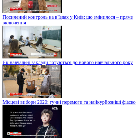
Посилений контроль на в'їздах у Київ: що змінилося – пряме
включення
Як навчальні заклади готуються до нового навчального року
Місцеві вибори 2020: гучні перемоги та найкурйозніші фіаско