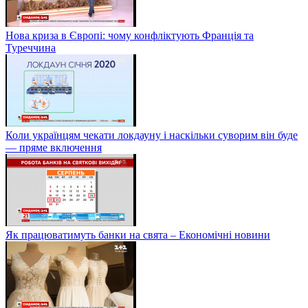
Нова криза в Європі: чому конфліктують Франція та
Туреччина
Коли українцям чекати локдауну і наскільки суворим він буде
— пряме включення
Як працюватимуть банки на свята – Економічні новини