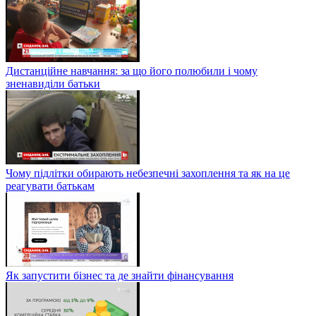
Дистанційне навчання: за що його полюбили і чому
зненавиділи батьки
Чому підлітки обирають небезпечні захоплення та як на це
реагувати батькам
Як запустити бізнес та де знайти фінансування