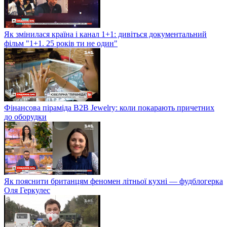
Як змінилася країна і канал 1+1: дивіться документальний
фільм "1+1. 25 років ти не один"
Фінансова піраміда B2B Jewelry: коли покарають причетних
до оборудки
Як пояснити британцям феномен літньої кухні — фудблогерка
Оля Геркулес