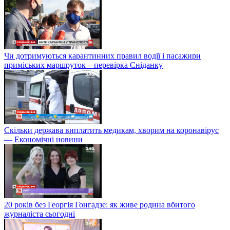
Чи дотримуються карантинних правил водії і пасажири
приміських маршруток – перевірка Сніданку
Скільки держава виплатить медикам, хворим на коронавірус
— Економічні новини
20 років без Георгія Гонгадзе: як живе родина вбитого
журналіста сьогодні