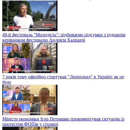
49-й фестиваль "Молодість": підбиваємо підсумки з художнім
керівником фестивалю Андрієм Халпахчі
7 років тому офіційно стартував "Ленінопад" в Україні: як це
було
Міністр економіки Ігор Петрашко прокоментував ситуацію із
протестом ФОПів у столиці