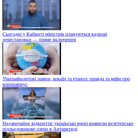
Сьогодні у Кабінеті міністрів плануються кадрові
перестановки — пряме включення
Ультрафіолетові лампи, кокаїн та етанол: правда та міфи про
коронавірус
Надзвичайне відкриття: українські вчені виявили велетенське
підльодовикове озеро в Антарктиді