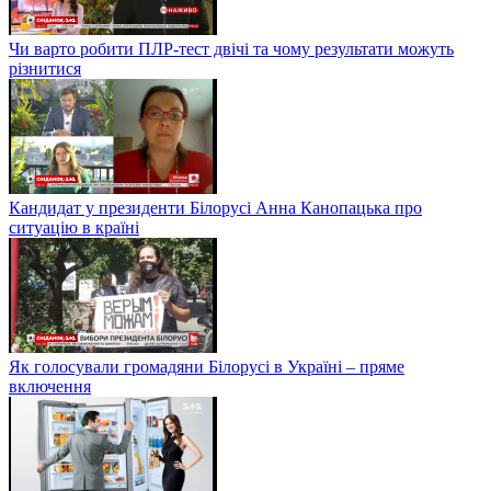
Чи варто робити ПЛР-тест двічі та чому результати можуть
різнитися
Кандидат у президенти Білорусі Анна Канопацька про
ситуацію в країні
Як голосували громадяни Білорусі в Україні – пряме
включення