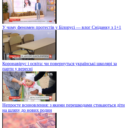
У чому феномен протестів у Білорусі — влог Сніданку з 1+1
Коронавірус і освіта: чи повернуться українські школярі за
парти у вересні
Непросте всиновлення: з якими перешкодами стикаються діти
на шляху до нових родин