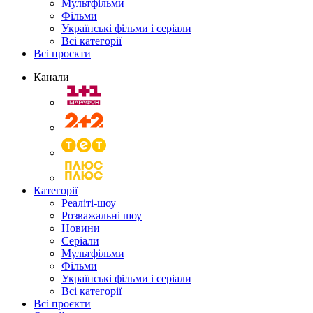
Мультфільми
Фільми
Українські фільми і серіали
Всі категорії
Всі проєкти
Канали
Категорії
Реаліті-шоу
Розважальні шоу
Новини
Серіали
Мультфільми
Фільми
Українські фільми і серіали
Всі категорії
Всі проєкти