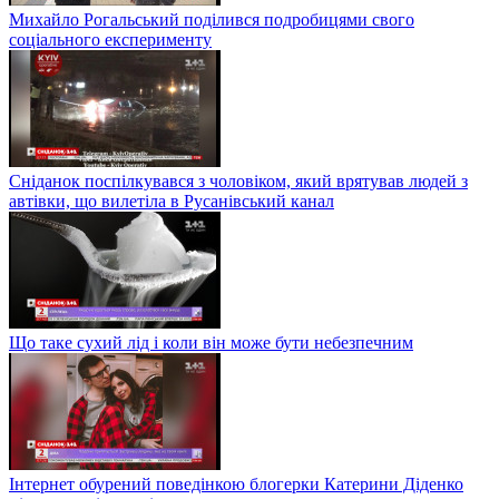
Михайло Рогальський поділився подробицями свого
соціального експерименту
Сніданок поспілкувався з чоловіком, який врятував людей з
автівки, що вилетіла в Русанівський канал
Що таке сухий лід і коли він може бути небезпечним
Інтернет обурений поведінкою блогерки Катерини Діденко