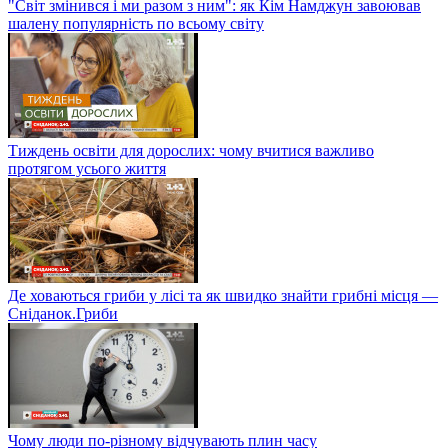
"Світ змінився і ми разом з ним": як Кім Намджун завоював
шалену популярність по всьому світу
Тиждень освіти для дорослих: чому вчитися важливо
протягом усього життя
Де ховаються гриби у лісі та як швидко знайти грибні місця —
Сніданок.Гриби
Чому люди по-різному відчувають плин часу