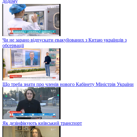
додому
Чи не зарано відпускати евакуйованих з Китаю українців з
обсервації
Що треба знати про членів нового Кабінету Міністрів України
Як дезінфікують київський транспорт