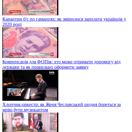
Карантин б'є по гаманцях: як змінилися зарплати українців у
2020 році
Компенсація для ФОПів: хто може отримати допомогу від
держави та як правильно оформити заявку
Хлопчик-оркестр: як Женя Чеславський щодня бореться за
мрію бути музикантом