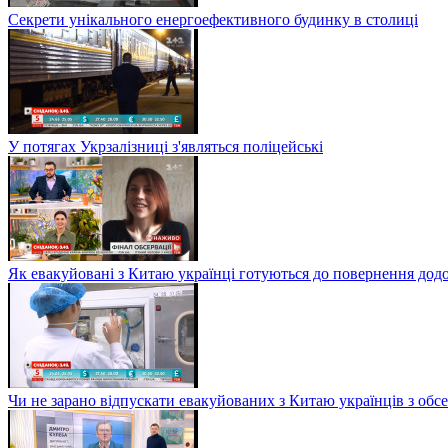
Секрети унікального енергоефективного будинку в столиці
У потягах Укрзалізниці з'являться поліцейські
Як евакуйовані з Китаю українці готуються до повернення дод
Чи не зарано відпускати евакуйованих з Китаю українців з обсе