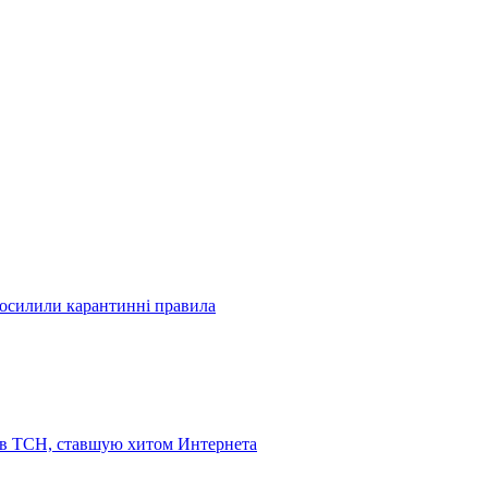
посилили карантинні правила
 в ТСН, ставшую хитом Интернета