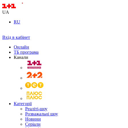
UA
RU
Вхід в кабінет
Онлайн
ТБ програма
Канали
Категорії
Реаліті-шоу
Розважальні шоу
Новини
Серіали