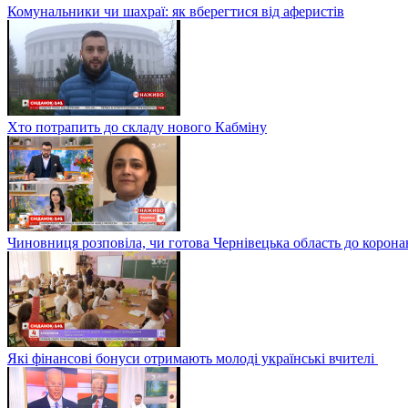
Комунальники чи шахраї: як вберегтися від аферистів
Хто потрапить до складу нового Кабміну
Чиновниця розповіла, чи готова Чернівецька область до корона
Які фінансові бонуси отримають молоді українські вчителі