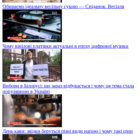
Обираємо ідеальну весільну сукню — Сніданок. Весілля
Чому вінілові платівки актуальні в епоху цифрової музики
Вибори в Білорусі: що зараз відбувається і чому ця тема стала
популярною в Україні
День кави: звідки беруться різні види напою і чому такі ціни