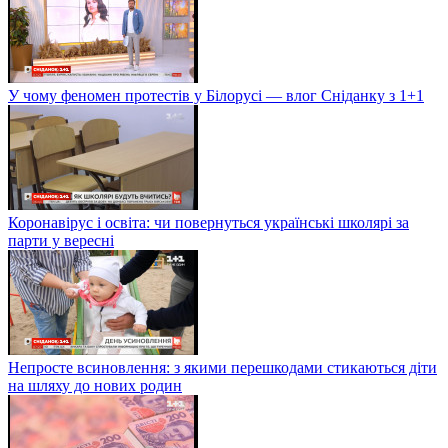
У чому феномен протестів у Білорусі — влог Сніданку з 1+1
Коронавірус і освіта: чи повернуться українські школярі за
парти у вересні
Непросте всиновлення: з якими перешкодами стикаються діти
на шляху до нових родин