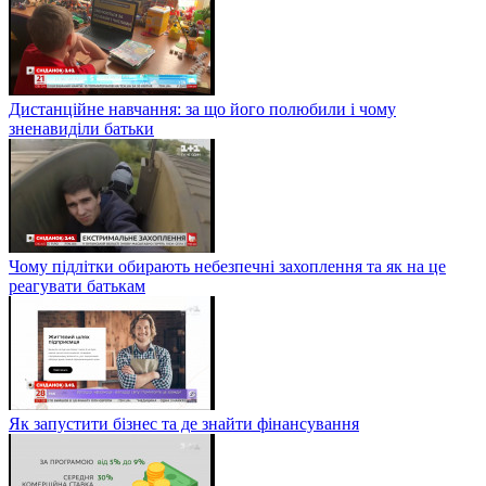
Дистанційне навчання: за що його полюбили і чому
зненавиділи батьки
Чому підлітки обирають небезпечні захоплення та як на це
реагувати батькам
Як запустити бізнес та де знайти фінансування