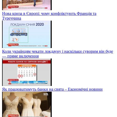
Нова криза в Європі: чому конфліктують Франція та
Туреччина
Коли українцям чекати локдауну і наскільки суворим він буде
— пряме включення
Як працюватимуть банки на свята – Економічні новини