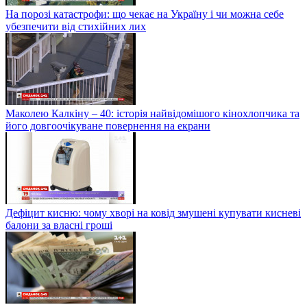
На порозі катастрофи: що чекає на Україну і чи можна себе
убезпечити від стихійних лих
Маколею Калкіну – 40: історія найвідомішого кінохлопчика та
його довгоочікуване повернення на екрани
Дефіцит кисню: чому хворі на ковід змушені купувати кисневі
балони за власні гроші