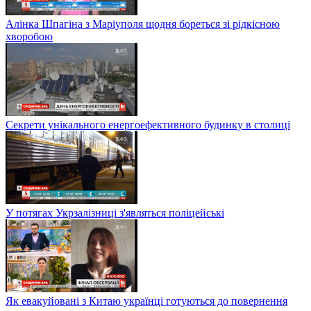
Алінка Шпагіна з Маріуполя щодня бореться зі рідкісною
хворобою
Секрети унікального енергоефективного будинку в столиці
У потягах Укрзалізниці з'являться поліцейські
Як евакуйовані з Китаю українці готуються до повернення