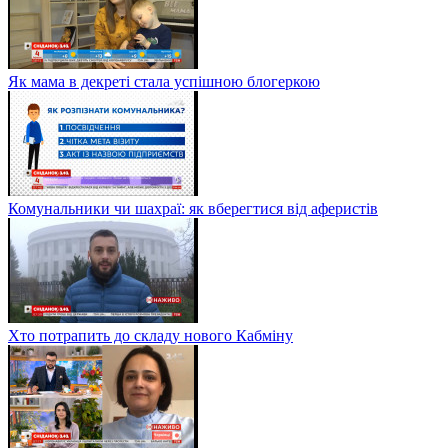
Як мама в декреті стала успішною блогеркою
Комунальники чи шахраї: як вберегтися від аферистів
Хто потрапить до складу нового Кабміну