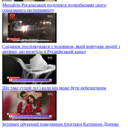
Михайло Рогальський поділився подробицями свого
соціального експерименту
Сніданок поспілкувався з чоловіком, який врятував людей з
автівки, що вилетіла в Русанівський канал
Що таке сухий лід і коли він може бути небезпечним
Інтернет обурений поведінкою блогерки Катерини Діденко