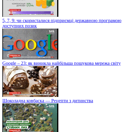
5, 7, 9: чи скористалися підприємці державною програмою
доступних позик
Google – 23: як виникла найбільша пошукова мережа світу
Шоколадна ковбаска — Рецепти з дитинства