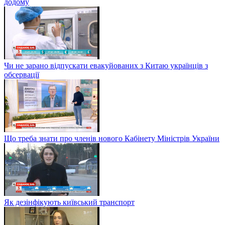
додому
Чи не зарано відпускати евакуйованих з Китаю українців з
обсервації
Що треба знати про членів нового Кабінету Міністрів України
Як дезінфікують київський транспорт