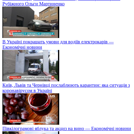
Рубіжного Ольги Мартиненко
В Україні покращать умови для водіїв електрокарів —
Економічні новини
Київ, Львів та Чернівці послаблюють карантин: яка ситуація з
коронавірусом в Україні
Півкілограмові яблука та акциз на вино — Економічні новини