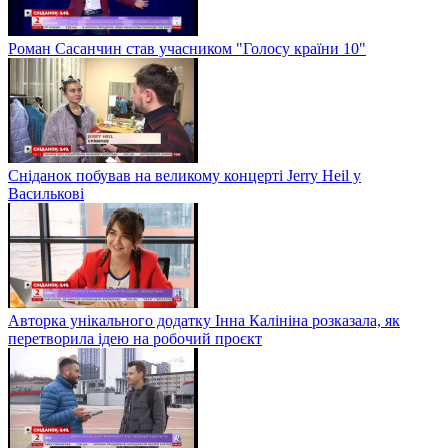
Роман Сасанчин став учасником "Голосу країни 10"
Сніданок побував на великому концерті Jerry Heil у
Василькові
Авторка унікального додатку Інна Калініна розказала, як
перетворила ідею на робочий проєкт