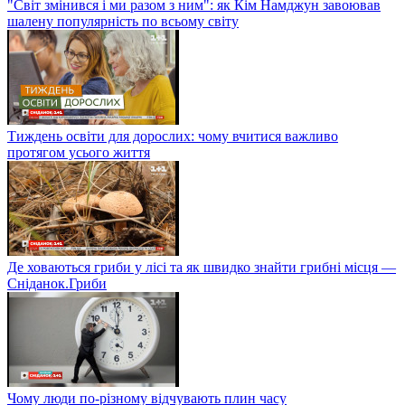
"Світ змінився і ми разом з ним": як Кім Намджун завоював
шалену популярність по всьому світу
Тиждень освіти для дорослих: чому вчитися важливо
протягом усього життя
Де ховаються гриби у лісі та як швидко знайти грибні місця —
Сніданок.Гриби
Чому люди по-різному відчувають плин часу