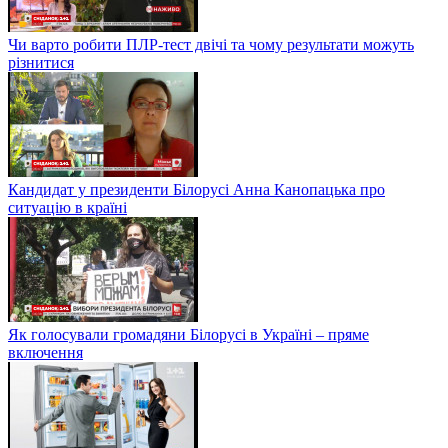
Чи варто робити ПЛР-тест двічі та чому результати можуть
різнитися
Кандидат у президенти Білорусі Анна Канопацька про
ситуацію в країні
Як голосували громадяни Білорусі в Україні – пряме
включення