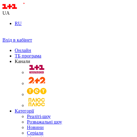
UA
RU
Вхід в кабінет
Онлайн
ТБ програма
Канали
Категорії
Реаліті-шоу
Розважальні шоу
Новини
Серіали