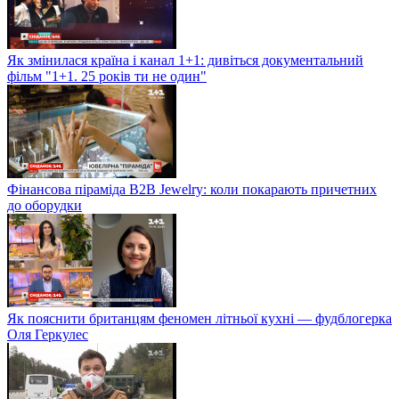
Як змінилася країна і канал 1+1: дивіться документальний
фільм "1+1. 25 років ти не один"
Фінансова піраміда B2B Jewelry: коли покарають причетних
до оборудки
Як пояснити британцям феномен літньої кухні — фудблогерка
Оля Геркулес