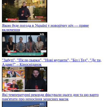
Якою буде погода в Україні у новорічну ніч — пряме
включення
"Забуті", "Після сварки", "Нові мутанти", "Біл і Тед", "Де ти,
Адаме?" – Кіносніданок
Які температурні рекорди фіксували цього дня та що варто
пам'ятати про неносіння захисних масок