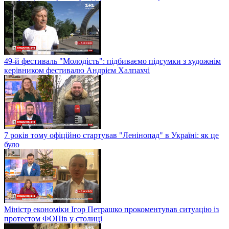
49-й фестиваль "Молодість": підбиваємо підсумки з художнім
керівником фестивалю Андрієм Халпахчі
7 років тому офіційно стартував "Ленінопад" в Україні: як це
було
Міністр економіки Ігор Петрашко прокоментував ситуацію із
протестом ФОПів у столиці