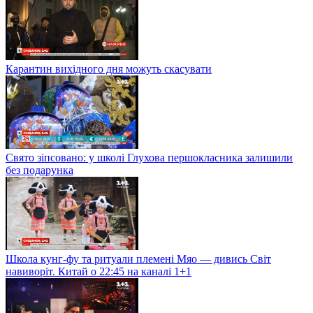
Карантин вихідного дня можуть скасувати
Свято зіпсовано: у школі Глухова першокласника залишили
без подарунка
Школа кунг-фу та ритуали племені Мяо — дивись Світ
навиворіт. Китай о 22:45 на каналі 1+1