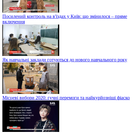
Посилений контроль на в'їздах у Київ: що змінилося – пряме
включення
Як навчальні заклади готуються до нового навчального року
Місцеві вибори 2020: гучні перемоги та найкурйозніші фіаско