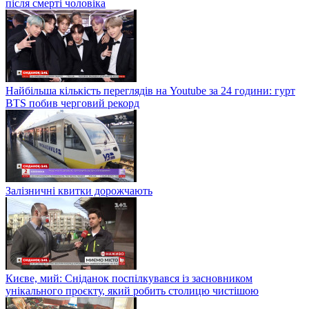
після смерті чоловіка
Найбільша кількість переглядів на Youtube за 24 години: гурт
BTS побив черговий рекорд
Залізничні квитки дорожчають
Києве, мий: Сніданок поспілкувався із засновником
унікального проєкту, який робить столицю чистішою