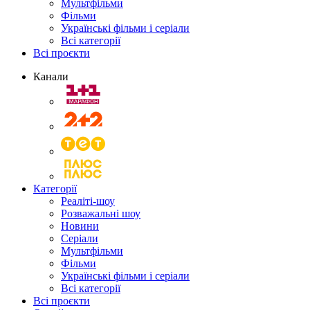
Мультфільми
Фільми
Українські фільми і серіали
Всі категорії
Всі проєкти
Канали
Категорії
Реаліті-шоу
Розважальні шоу
Новини
Серіали
Мультфільми
Фільми
Українські фільми і серіали
Всі категорії
Всі проєкти