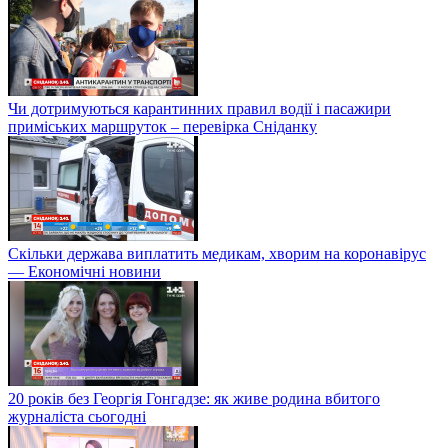
Чи дотримуються карантинних правил водії і пасажири
приміських маршруток – перевірка Сніданку
Скільки держава виплатить медикам, хворим на коронавірус
— Економічні новини
20 років без Георгія Гонгадзе: як живе родина вбитого
журналіста сьогодні