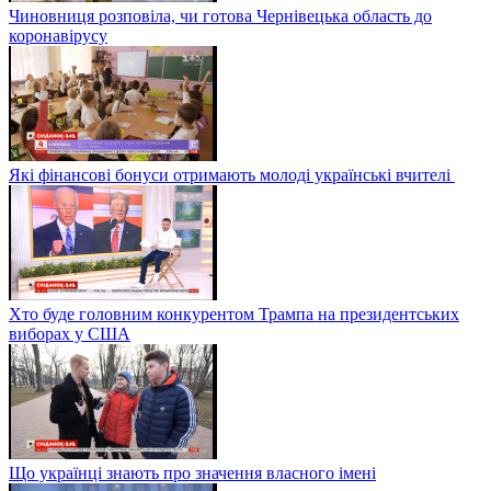
Чиновниця розповіла, чи готова Чернівецька область до
коронавірусу
Які фінансові бонуси отримають молоді українські вчителі
Хто буде головним конкурентом Трампа на президентських
виборах у США
Що українці знають про значення власного імені