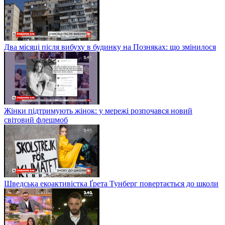
Два місяці після вибуху в будинку на Позняках: що змінилося
Жінки підтримують жінок: у мережі розпочався новий
світовий флешмоб
Шведська екоактивістка Ґрета Тунберг повертається до школи