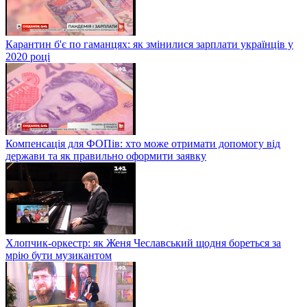
Карантин б'є по гаманцях: як змінилися зарплати українців у
2020 році
Компенсація для ФОПів: хто може отримати допомогу від
держави та як правильно оформити заявку
Хлопчик-оркестр: як Женя Чеславський щодня бореться за
мрію бути музикантом