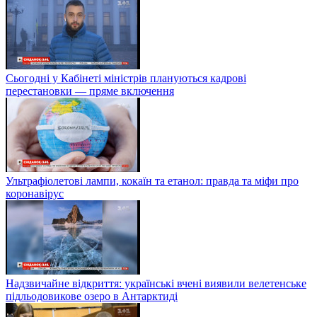
Сьогодні у Кабінеті міністрів плануються кадрові
перестановки — пряме включення
Ультрафіолетові лампи, кокаїн та етанол: правда та міфи про
коронавірус
Надзвичайне відкриття: українські вчені виявили велетенське
підльодовикове озеро в Антарктиді