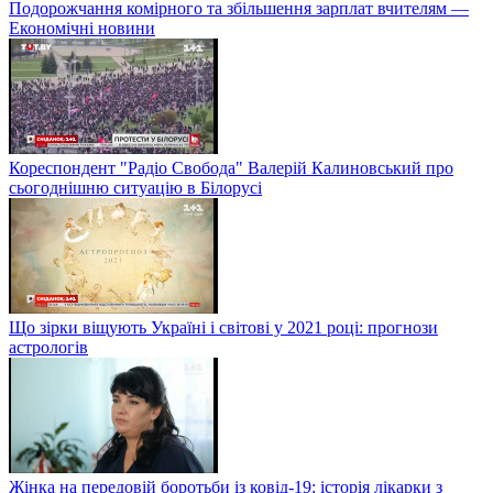
Подорожчання комірного та збільшення зарплат вчителям —
Економічні новини
Кореспондент "Радіо Свобода" Валерій Калиновський про
сьогоднішню ситуацію в Білорусі
Що зірки віщують Україні і світові у 2021 році: прогнози
астрологів
Жінка на передовій боротьби із ковід-19: історія лікарки з