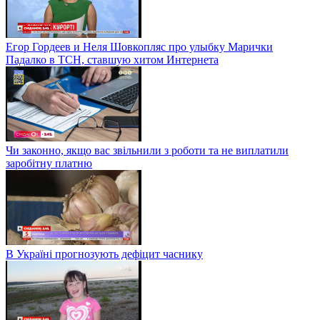
Егор Гордеев и Неля Шовкопляс про улыбку Марички
Падалко в ТСН, ставшую хитом Интернета
Чи законно, якщо вас звільнили з роботи та не виплатили
заробітну платню
В Україні прогнозують дефіцит часнику