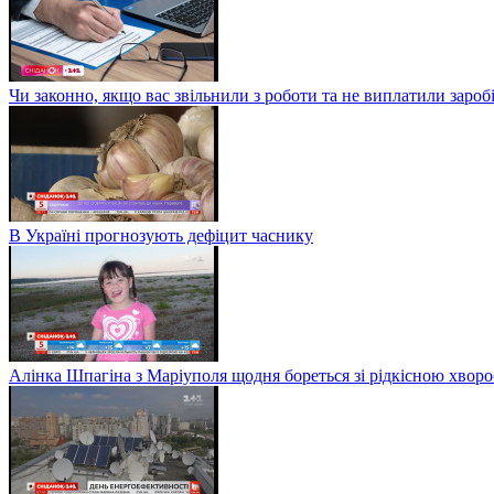
Чи законно, якщо вас звільнили з роботи та не виплатили заро
В Україні прогнозують дефіцит часнику
Алінка Шпагіна з Маріуполя щодня бореться зі рідкісною хвор