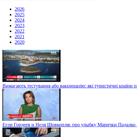
2026
2025
2024
2023
2022
2021
2020
Вимагають тестування або вакцинацію: які туристичні країни 
Егор Гордеев и Неля Шовкопляс про улыбку Марички Падалко