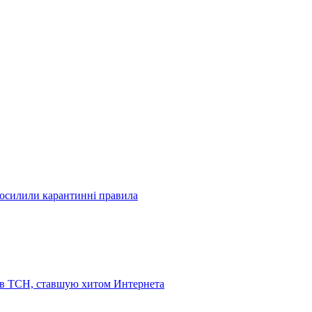
посилили карантинні правила
 в ТСН, ставшую хитом Интернета