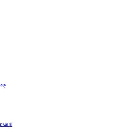
ому
рвації