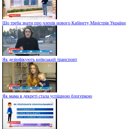
Що треба знати про членів нового Кабінету Міністрів України
Як дезінфікують київський транспорт
Як мама в декреті стала успішною блогеркою