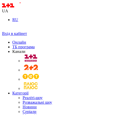
UA
RU
Вхід в кабінет
Онлайн
ТБ програма
Канали
Категорії
Реаліті-шоу
Розважальні шоу
Новини
Серіали