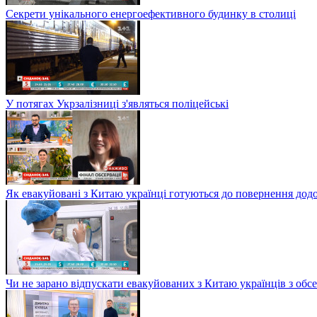
Секрети унікального енергоефективного будинку в столиці
У потягах Укрзалізниці з'являться поліцейські
Як евакуйовані з Китаю українці готуються до повернення дод
Чи не зарано відпускати евакуйованих з Китаю українців з обсе