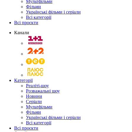
Мультфільми
Фільми
Українські фільми і серіали
Всі категорії
Всі проєкти
Канали
Категорії
Реаліті-шоу
Розважальні шоу
Новини
Серіали
Мультфільми
Фільми
Українські фільми і серіали
Всі категорії
Всі проєкти