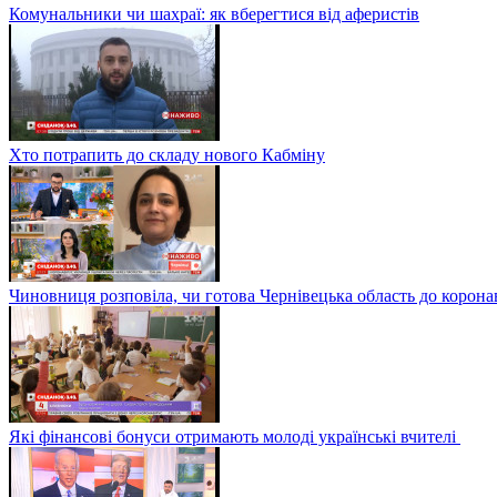
Комунальники чи шахраї: як вберегтися від аферистів
Хто потрапить до складу нового Кабміну
Чиновниця розповіла, чи готова Чернівецька область до корона
Які фінансові бонуси отримають молоді українські вчителі