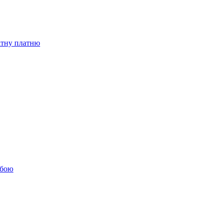
бітну платню
обою